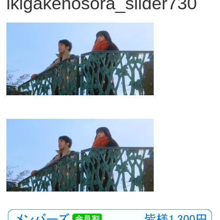
ikigakenosora_slider730
観
た
い
映
画
は
こ
の
街
で