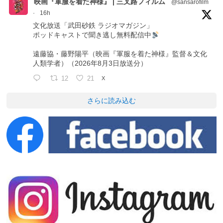
映画『軍服を着た神様』 | 三叉路フィルム
@sansarofilm
·
16h
文化放送「武田砂鉄 ラジオマガジン」
ポッドキャストで聞き逃し無料配信中
遠藤協・藤野陽平（映画『軍服を着た神様』監督＆文化
人類学者）（2026年8月3日放送分）
12
21
X
さらに読み込む