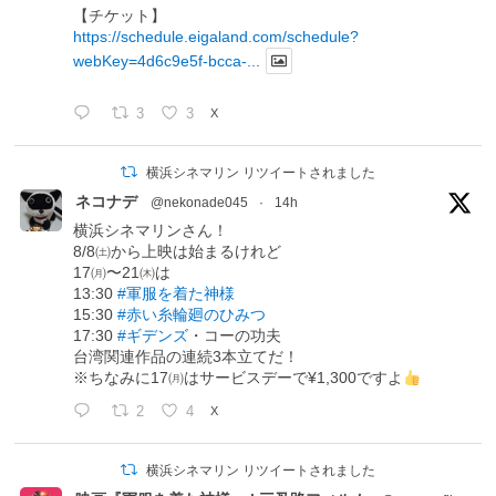
【チケット】
https://schedule.eigaland.com/schedule?
webKey=4d6c9e5f-bcca-...
3
3
X
横浜シネマリン リツイートされました
ネコナデ
@nekonade045
·
14h
横浜シネマリンさん！
8/8㈯から上映は始まるけれど
17㈪〜21㈭は
13:30
#軍服を着た神様
15:30
#赤い糸輪廻のひみつ
17:30
#ギデンズ
・コーの功夫
台湾関連作品の連続3本立てだ！
※ちなみに17㈪はサービスデーで¥1,300ですよ
2
4
X
横浜シネマリン リツイートされました