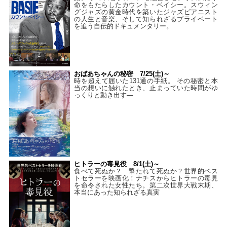
命をもたらしたカウント・ベイシー。スウィン
グジャズの黄金時代を築いたジャズピアニスト
の人生と音楽、そして知られざるプライベート
を追う自伝的ドキュメンタリー。
おばあちゃんの秘密 7/25(土)～
時を超えて届いた131通の手紙。 その秘密と本
当の想いに触れたとき、止まっていた時間がゆ
っくりと動き出す―
ヒトラーの毒見役 8/1(土)～
食べて死ぬか？ 撃たれて死ぬか？世界的ベス
トセラーを映画化！ナチスからヒトラーの毒見
を命令された女性たち。第二次世界大戦末期、
本当にあった知られざる真実