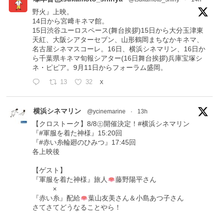
野火』上映。
14日から宮﨑キネマ館。
15日渋谷ユーロスペース(舞台挨拶)15日から大分玉津東
天紅、大阪シアターセブン、山形鶴岡まちなかキネマ、
名古屋シネマスコーレ。16日、横浜シネマリン、16日か
ら千葉県キネマ旬報シアター(16日舞台挨拶)兵庫宝塚シ
ネ・ピピア。9月11日からフォーラム盛岡。
13
32
X
横浜シネマリン
@ycinemarine
·
13h
【クロストーク】8/8㊏開催決定！#横浜シネマリン
『#軍服を着た神様』15:20回
『#赤い糸輪廻のひみつ』17:45回
各上映後
【ゲスト】
『軍服を着た神様』旅人
藤野陽平さん
×
『赤い糸』配給
葉山友美さん＆小島あつ子さん
さてさてどうなることやら！