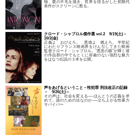
独、愛の不毛を描き、世界を揺るがした初期代
表作がスクリーンに甦る。
クロード・シャブロル傑作選 vol.2 9/19(土)－
10/2(金)
正義よ おびえろ。 悪徳よ 燃えろ。 半世紀
にわたりフランス映画界をけん引してきた映画
監督クロード・シャブロル。“悪意の眼”が輝く彼
の作品群の中でもとくに容赦のない強烈な魅力
をはなつ伝説の３本を公開。
声をあげるということ－性犯罪 刑法改正の記録
－ 9/26(土)～
その声は、社会を変える──ほんとうの正義を求
めて。誰のための法なのか──立ち上がる性暴力
サバイバー