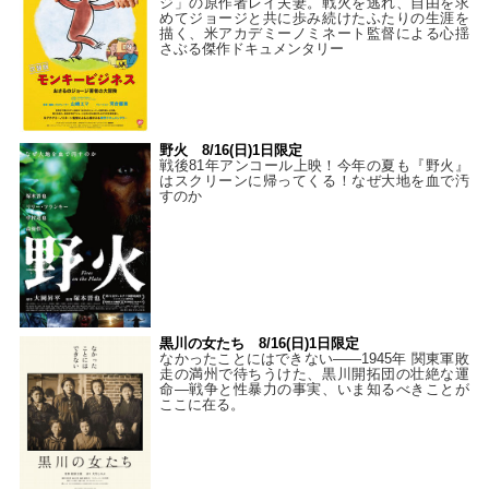
ジ」の原作者レイ夫妻。戦火を逃れ、自由を求
めてジョージと共に歩み続けたふたりの生涯を
描く、米アカデミーノミネート監督による心揺
さぶる傑作ドキュメンタリー
野火 8/16(日)1日限定
戦後81年アンコール上映！今年の夏も『野火』
はスクリーンに帰ってくる！なぜ大地を血で汚
すのか
黒川の女たち 8/16(日)1日限定
なかったことにはできない——1945年 関東軍敗
走の満州で待ちうけた、黒川開拓団の壮絶な運
命―戦争と性暴力の事実、いま知るべきことが
ここに在る。