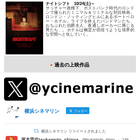
ナイトシフト 10/24(土)～
サッチャー政権下、ポストパンク時代のロンド
ンで撮られたミニマル＆リミナルな対抗映画。
ロンドン・ノッティングヒルにあるポートベロ
ー・ホテル。ライブを終えたバンドマンたち、
おちぶれた伯爵夫人、夜通しポーカーに興じる
男たち…。ホテルは幽霊が彷徨うような境界的
な空間へと化していく。
過去の上映作品
横浜シネマリン
フォロー
横浜シネマリン リツイートされました
塚本晋也tsukamoto_shinya
@tsukamoto_shiny
·
14h