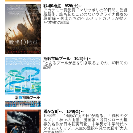
戦場0地点 9/26(土)～
アカデミー賞受賞『マリウポリの20日間』監督
最新作。誰も見たことのないウクライナ侵攻の
最前線－兵士たちのヘルメットカメラが捉え
た“本物”の戦場
沼影市民プール 10/3(土)～
“とあるプールが息を引き取るまでの、49日間の
記録”
遥かな町へ 10/9(金)～
1963年――14歳の“あの日”が甦る。「孤独のグ
ルメ」「神々の山嶺」漫画家・谷口ジローの世
界的名作が日本初実写化。中年男が中学時代へ
タイムスリップ…人生の選択を見つめ直す“大人
の青春物語”