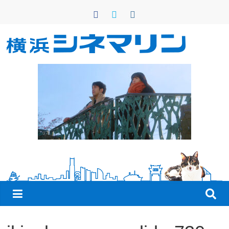
コ
ン
テ
ン
横
ツ
へ
浜
ス
キ
シ
ッ
プ
ネ
マ
リ
ン