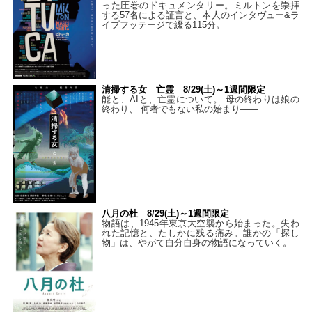
った圧巻のドキュメンタリー。ミルトンを崇拝
する57名による証言と、本人のインタヴュー&ラ
イブフッテージで綴る115分。
清掃する女 亡霊 8/29(土)～1週間限定
能と、AIと、亡霊について。 母の終わりは娘の
終わり、 何者でもない私の始まり――
八月の杜 8/29(土)～1週間限定
物語は、1945年東京大空襲から始まった。失わ
れた記憶と、たしかに残る痛み。誰かの「探し
物」は、やがて自分自身の物語になっていく。