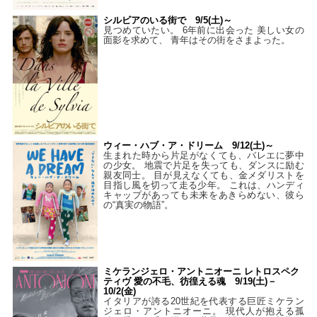
シルビアのいる街で 9/5(土)～
見つめていたい。 6年前に出会った 美しい女の
面影を求めて、 青年はその街をさまよった。
ウィー・ハブ・ア・ドリーム 9/12(土)～
生まれた時から片足がなくても、バレエに夢中
の少女。 地震で片足を失っても、ダンスに励む
親友同士。 目が見えなくても、金メダリストを
目指し風を切って走る少年。 これは、ハンディ
キャップがあっても未来をあきらめない、彼ら
の“真実の物語”。
ミケランジェロ・アントニオーニ レトロスペク
ティヴ 愛の不毛、彷徨える魂 9/19(土)－
10/2(金)
イタリアが誇る20世紀を代表する巨匠ミケラン
ジェロ・アントニオーニ。 現代人が抱える孤