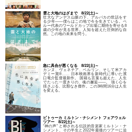
雲と大地のはざまで 8/22(土)～
壮大なアンデス山脈の下、アルパカの世話をす
る少年――僕らはこの地で今を生きている。ペ
ルー代表のワールドカップ出場に期待を寄せる8
歳の少年が見る世界。人知を超えた圧倒的な自
然。この地の未来を問う。
急に具合が悪くなる 8/22(土)～
カンヌ、ヴェネチア、ベルリン、そして米アカ
デミー賞®…… 日本映画界を新時代に導いた濱
口竜介監督最新作。 国籍も言葉も超えた、人生
でたった一度きりの、魂の邂逅――。 強く心を
揺さぶる、比類なき傑作。この3時間16分は人生
を変える。
ビトゥーカ ミルトン・ナシメント フェアウェル
ツアー 8/22(土)～
“神の声” と称される伝説的音楽家ミルトン・ナ
シメント、その半生と2022年最後のツアーに迫