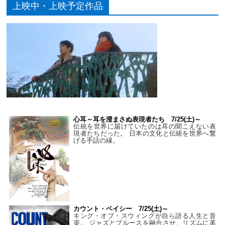
上映中・上映予定作品
心耳～耳を澄まさぬ表現者たち 7/25(土)～
伝統を世界に届けていたのは耳の聞こえない表
現者たちだった。 日本の文化と伝統を世界へ繋
げる手話の縁。
カウント・ベイシー 7/25(土)～
キング・オブ・スウィングが自ら語る人生と音
楽。 ジャズとブルースを融合させ、リズムに革