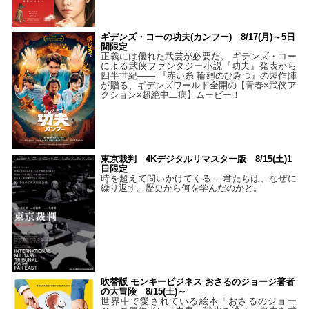
ギデンズ・コーの功夫(カンフー) 8/17(月)～5日
間限定
正義には優れた武芸が必要だ。 ギデンズ・コー
による武侠ファンタジー小説『功夫』発表から
四半世紀―― 『赤い糸 輪廻のひみつ』の製作陣
が贈る、ギデンズワールド全開の【青春×武侠ア
クション×超絶中二病】ムービー！
東京裁判 4Kデジタルリマスター版 8/15(土)1
日限定
時を超えて問いかけてくる… 君たちは、なぜに
繰り返す。歴史から何を学んだのかと。
吹替版 モンキービジネス おさるのジョージ著者
の大冒険 8/15(土)～
世界中で愛されている絵本「おさるのジョー