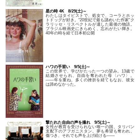
星の時 4K 8/29(土)～
わたしはタイピストで、処⼥で、コーラとホッ
トドッグが好き。“20世紀で最も謎めいた作家”ク
ラリッセ・リスペクトルが遺した最後の物語。
ブラジル映画史にきらめく、忘れがたい輝き。
40年の時を経て⽇本初公開
ハワの手習い 9/5(土)～
この世界で、学びがたった一つの望み。13歳で
結婚させられ、自由を奪われた母〈ハワ〉。
——年を重ね、多くの挫折を経てもなお、彼女
は諦めなかった。
撃たれた自由の声を撮れ 9/5(土)～
女性が教育を受けられない唯一の国、タリバン
支配下のアフガニスタン。夢も希望も奪われ、
傷つき、それでも声を上げ続ける——