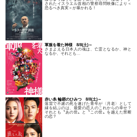
されたイスラエル首相の警察尋問映像により＜
恐るべき真実＞が暴かれる！
軍服を着た神様 8/8(土)～
さまよえる日本人の魂は、亡霊となるか、神と
なるか、それとも…
赤い糸 輪廻のひみつ 8/8(土)～
落雷で不慮の死を遂げた青年が〈月老〉として
縁を結ぶのは、最愛の恋人のこれからの幸せ？
それとも〝あの世〟と〝この世〟を越えた禁断
の恋？