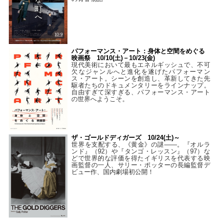
パフォーマンス・アート：身体と空間をめぐる
映画祭 10/10(土)－10/23(金)
現代美術において最もエネルギッシュで、不可
欠なジャンルへと進化を遂げたパフォーマン
ス・アート。シーンを創造し、革新してきた先
駆者たちのドキュメンタリーをラインナップ。
自由すぎて深すぎる、パフォーマンス・アート
の世界へようこそ。
ザ・ゴールドディガーズ 10/24(土)～
世界を支配する、《黄金》の謎――。『オルラ
ンド』（92）や『タンゴ・レッスン』（97）な
どで世界的な評価を得たイギリスを代表する映
画監督の一人、サリー・ポッターの長編監督デ
ビュー作、国内劇場初公開！