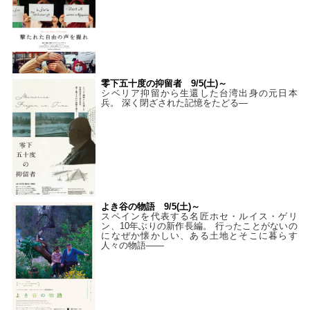
零下五十度の抑留者 9/5(土)～
シベリア抑留から生還した台湾出身の元日本
兵。 深く閉ざされた記憶をたどる—
よき谷の物語 9/5(土)～
スペインを代表する名匠ホセ・ルイス・ゲリ
ン、10年ぶりの新作長編。 行ったことがないの
になぜか懐かしい、ある土地とそこに暮らす
人々の物語――