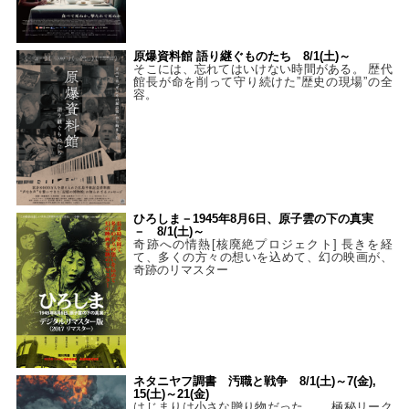
原爆資料館 語り継ぐものたち 8/1(土)～
そこには、忘れてはいけない時間がある。 歴代
館長が命を削って守り続けた”歴史の現場”の全
容。
ひろしま－1945年8月6日、原子雲の下の真実
－ 8/1(土)～
奇跡への情熱[核廃絶プロジェクト] 長きを経
て、多くの方々の想いを込めて、幻の映画が、
奇跡のリマスター
ネタニヤフ調書 汚職と戦争 8/1(土)～7(金),
15(土)～21(金)
はじまりは小さな贈り物だった…。 極秘リーク