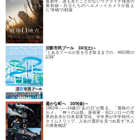
最新作。誰も見たことのないウクライナ侵攻の
最前線－兵士たちのヘルメットカメラが捉え
た“本物”の戦場
沼影市民プール 10/3(土)～
“とあるプールが息を引き取るまでの、49日間の
記録”
遥かな町へ 10/9(金)～
1963年――14歳の“あの日”が甦る。「孤独のグ
ルメ」「神々の山嶺」漫画家・谷口ジローの世
界的名作が日本初実写化。中年男が中学時代へ
タイムスリップ…人生の選択を見つめ直す“大人
の青春物語”