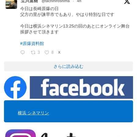
立川直樹
@tachihiroshima
·
4h
今日は長崎原爆の日
父方の里が諫早市でもあり、やはり特別な日です
今日は横浜シネマリン13:25の回のあとにオンライン舞台
挨拶させて頂きます
#原爆資料館
3
8
X
さらに読み込む
横浜 シネマリン