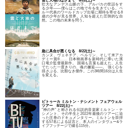
雲と大地のはざまで 8/22(土)～
壮大なアンデス山脈の下、アルパカの世話をす
る少年――僕らはこの地で今を生きている。ペ
ルー代表のワールドカップ出場に期待を寄せる8
歳の少年が見る世界。人知を超えた圧倒的な自
然。この地の未来を問う。
急に具合が悪くなる 8/22(土)～
カンヌ、ヴェネチア、ベルリン、そして米アカ
デミー賞®…… 日本映画界を新時代に導いた濱
口竜介監督最新作。 国籍も言葉も超えた、人生
でたった一度きりの、魂の邂逅――。 強く心を
揺さぶる、比類なき傑作。この3時間16分は人生
を変える。
ビトゥーカ ミルトン・ナシメント フェアウェル
ツアー 8/22(土)～
“神の声” と称される伝説的音楽家ミルトン・ナ
シメント、その半生と2022年最後のツアーに迫
った圧巻のドキュメンタリー。ミルトンを崇拝
する57名による証言と、本人のインタヴュー&ラ
イブフッテージで綴る115分。