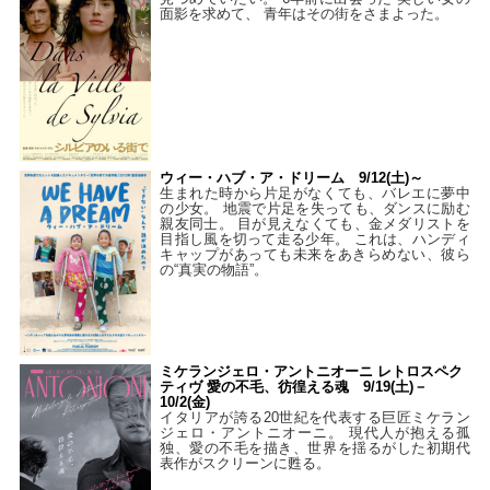
面影を求めて、 青年はその街をさまよった。
ウィー・ハブ・ア・ドリーム 9/12(土)～
生まれた時から片足がなくても、バレエに夢中
の少女。 地震で片足を失っても、ダンスに励む
親友同士。 目が見えなくても、金メダリストを
目指し風を切って走る少年。 これは、ハンディ
キャップがあっても未来をあきらめない、彼ら
の“真実の物語”。
ミケランジェロ・アントニオーニ レトロスペク
ティヴ 愛の不毛、彷徨える魂 9/19(土)－
10/2(金)
イタリアが誇る20世紀を代表する巨匠ミケラン
ジェロ・アントニオーニ。 現代人が抱える孤
独、愛の不毛を描き、世界を揺るがした初期代
表作がスクリーンに甦る。