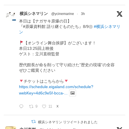
横浜シネマリン
@ycinemarine
·
3h
本日は【ナガサキ原爆の日】
『#原爆資料館 語り継ぐものたち』8/9㊐
#横浜シネマリ
ン
【オンライン舞台挨拶】がございます！
本日13:25回上映後
ゲスト：立川直樹監督
歴代館長が命を削って守り続けた”歴史の現場”の全容
ぜひご鑑賞ください
チケットはこちらから
https://schedule.eigaland.com/schedule?
webKey=4d6c9e5f-bcca-...
9
11
X
横浜シネマリン リツイートされました