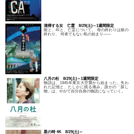
清掃する女 亡霊 8/29(土)～1週間限定
能と、AIと、亡霊について。 母の終わりは娘の
終わり、 何者でもない私の始まり――
八月の杜 8/29(土)～1週間限定
物語は、1945年東京大空襲から始まった。失わ
れた記憶と、たしかに残る痛み。誰かの「探し
物」は、やがて自分自身の物語になっていく。
星の時 4K 8/29(土)～