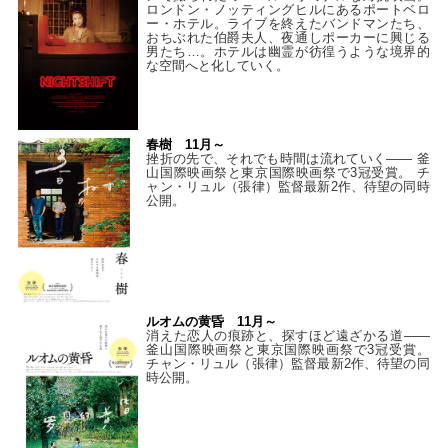
ロンドン・ノッティングヒルにあるポートベロ
ー・ホテル。ライブを終えたバンドマンたち、
おちぶれた伯爵夫人、夜通しポーカーに興じる
男たち…。ホテルは幽霊が彷徨うような境界的
な空間へと化していく。
春樹 11月～
挫折の先で、それでも時間は流れていく—— 釜
山国際映画祭と東京国際映画祭で3冠受賞。 チ
ャン・リュル（張律）監督最新2作、待望の同時
公開。
ルオムの黄昏 11月～
消えた恋人の痕跡と、探すほど遠ざかる道——
釜山国際映画祭と東京国際映画祭で3冠受賞。
チャン・リュル（張律）監督最新2作、待望の同
時公開。