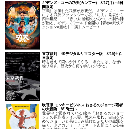
ギデンズ・コーの功夫(カンフー) 8/17(月)～5日
間限定
正義には優れた武芸が必要だ。 ギデンズ・コー
による武侠ファンタジー小説『功夫』発表から
四半世紀―― 『赤い糸 輪廻のひみつ』の製作陣
が贈る、ギデンズワールド全開の【青春×武侠ア
クション×超絶中二病】ムービー！
東京裁判 4Kデジタルリマスター版 8/15(土)1
日限定
時を超えて問いかけてくる… 君たちは、なぜに
繰り返す。歴史から何を学んだのかと。
吹替版 モンキービジネス おさるのジョージ著者
の大冒険 8/15(土)～
世界中で愛されている絵本「おさるのジョー
ジ」の原作者レイ夫妻。戦火を逃れ、自由を求
めてジョージと共に歩み続けたふたりの生涯を
描く、米アカデミーノミネート監督による心揺