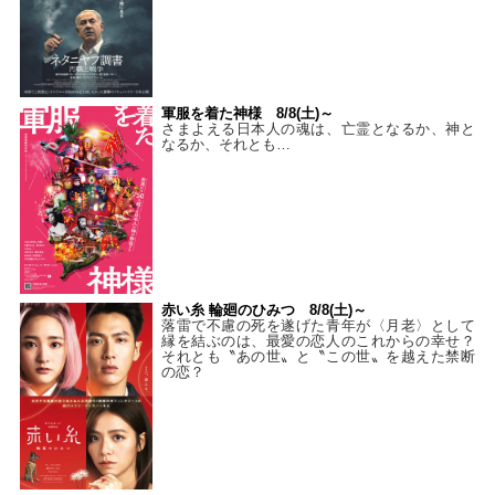
軍服を着た神様 8/8(土)～
さまよえる日本人の魂は、亡霊となるか、神と
なるか、それとも…
赤い糸 輪廻のひみつ 8/8(土)～
落雷で不慮の死を遂げた青年が〈月老〉として
縁を結ぶのは、最愛の恋人のこれからの幸せ？
それとも〝あの世〟と〝この世〟を越えた禁断
の恋？