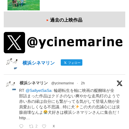
過去の上映作品
横浜シネマリン
フォロー
横浜シネマリン
@ycinemarine
·
2h
RT
@SallyetSaSa
: 輪廻転生を軸に映画の醍醐味が全
部詰まった作品はクドさのない爽やかな走馬灯のようで
赤い糸の縁は自分にも繋がってる気がして登場人物が全
員愛おしくなる不思議...特に犬
この犬の忠誠心には涙
腺崩壊なんよ
犬好きは横浜シネマリンさんに集合だ！
http…
2
X