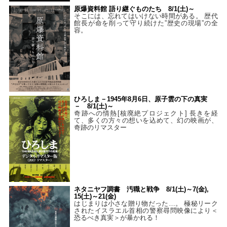
原爆資料館 語り継ぐものたち 8/1(土)～
そこには、忘れてはいけない時間がある。 歴代
館長が命を削って守り続けた”歴史の現場”の全
容。
ひろしま－1945年8月6日、原子雲の下の真実
－ 8/1(土)～
奇跡への情熱[核廃絶プロジェクト] 長きを経
て、多くの方々の想いを込めて、幻の映画が、
奇跡のリマスター
ネタニヤフ調書 汚職と戦争 8/1(土)～7(金),
15(土)～21(金)
はじまりは小さな贈り物だった…。 極秘リーク
されたイスラエル首相の警察尋問映像により＜
恐るべき真実＞が暴かれる！