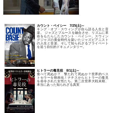
カウント・ベイシー 7/25(土)～
キング・オブ・スウィングが自ら語る人生と音
楽。 ジャズとブルースを融合させ、リズムに革
命をもたらしたカウント・ベイシー。スウィン
グジャズの黄金時代を築いたジャズピアニスト
の人生と音楽、そして知られざるプライベート
を追う自伝的ドキュメンタリー。
ヒトラーの毒見役 8/1(土)～
食べて死ぬか？ 撃たれて死ぬか？世界的ベス
トセラーを映画化！ナチスからヒトラーの毒見
を命令された女性たち。第二次世界大戦末期、
本当にあった知られざる真実