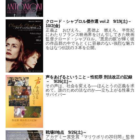
クロード・シャブロル傑作選 vol.2 9/19(土)－
10/2(金)
正義よ おびえろ。 悪徳よ 燃えろ。 半世紀
にわたりフランス映画界をけん引してきた映画
監督クロード・シャブロル。“悪意の眼”が輝く彼
の作品群の中でもとくに容赦のない強烈な魅力
をはなつ伝説の３本を公開。
声をあげるということ－性犯罪 刑法改正の記録
－ 9/26(土)～
その声は、社会を変える──ほんとうの正義を求
めて。誰のための法なのか──立ち上がる性暴力
サバイバー
戦場0地点 9/26(土)～
アカデミー賞受賞『マリウポリの20日間』監督