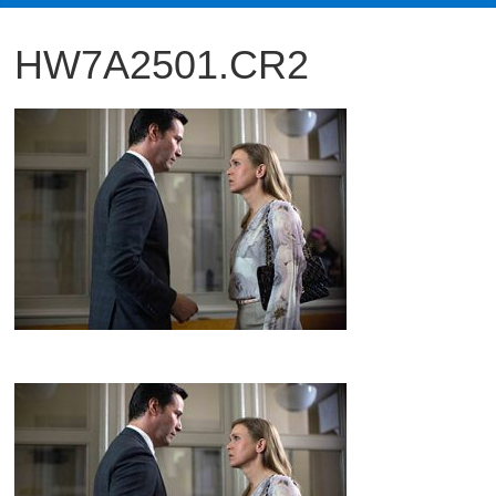
観
HW7A2501.CR2
た
い
映
画
は
こ
の
街
で