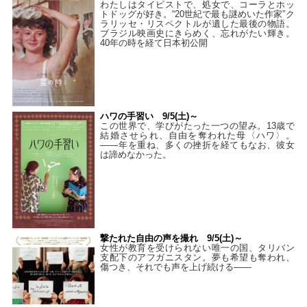
わたしはタイピストで、処⼥で、コーラとホッ
トドッグが好き。“20世紀で最も謎めいた作家”ク
ラリッセ・リスペクトルが遺した最後の物語。
ブラジル映画史にきらめく、忘れがたい輝き。
40年の時を経て⽇本初公開
ハワの手習い 9/5(土)～
この世界で、学びがたった一つの望み。13歳で
結婚させられ、自由を奪われた母〈ハワ〉。
——年を重ね、多くの挫折を経てもなお、彼女
は諦めなかった。
撃たれた自由の声を撮れ 9/5(土)～
女性が教育を受けられない唯一の国、タリバン
支配下のアフガニスタン。夢も希望も奪われ、
傷つき、それでも声を上げ続ける——