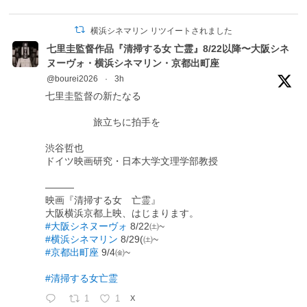
横浜シネマリン リツイートされました
七里圭監督作品『清掃する女 亡霊』8/22以降〜大阪シネ
ヌーヴォ・横浜シネマリン・京都出町座
@bourei2026
·
3h
七里圭監督の新たなる
旅立ちに拍手を
渋谷哲也
ドイツ映画研究・日本大学文理学部教授
―――
映画『清掃する女 亡霊』
大阪横浜京都上映、はじまります。
#大阪シネヌーヴォ
8/22㈯~
#横浜シネマリン
8/29(㈯~
#京都出町座
9/4㈮~
#清掃する女亡霊
1
1
X