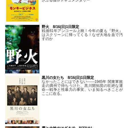
さぶる傑作ドキュメンタリー
野火 8/16(日)1日限定
戦後81年アンコール上映！今年の夏も『野火』
はスクリーンに帰ってくる！なぜ大地を血で汚
すのか
黒川の女たち 8/16(日)1日限定
なかったことにはできない——1945年 関東軍敗
走の満州で待ちうけた、黒川開拓団の壮絶な運
命―戦争と性暴力の事実、いま知るべきことが
ここに在る。