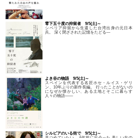
零下五十度の抑留者 9/5(土)～
シベリア抑留から生還した台湾出身の元日本
兵。 深く閉ざされた記憶をたどる—
よき谷の物語 9/5(土)～
スペインを代表する名匠ホセ・ルイス・ゲリ
ン、10年ぶりの新作長編。 行ったことがないの
になぜか懐かしい、ある土地とそこに暮らす
人々の物語――
シルビアのいる街で 9/5(土)～
見つめていたい。 6年前に出会った 美しい女の