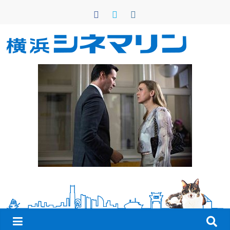
コ
ン
テ
ン
横
ツ
へ
浜
ス
キ
シ
ッ
プ
ネ
マ
リ
ン