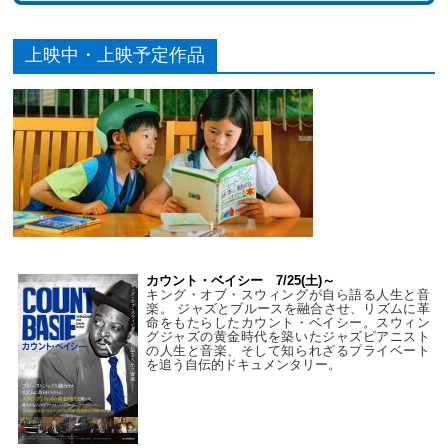
上映中・上映予定作品
カウント・ベイシー 7/25(土)～
キング・オブ・スウィングが自ら語る人生と音
楽。 ジャズとブルースを融合させ、リズムに革
命をもたらしたカウント・ベイシー。スウィン
グジャズの黄金時代を築いたジャズピアニスト
の人生と音楽、そして知られざるプライベート
を追う自伝的ドキュメンタリー。