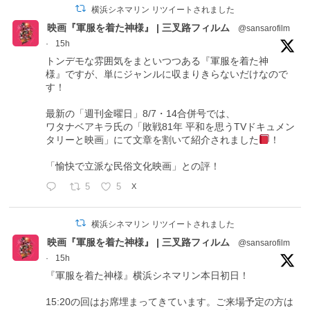
横浜シネマリン リツイートされました
映画『軍服を着た神様』 | 三叉路フィルム
@sansarofilm
·
15h
トンデモな雰囲気をまといつつある『軍服を着た神
様』ですが、単にジャンルに収まりきらないだけなので
す！
最新の「週刊金曜日」8/7・14合併号では、
ワタナベアキラ氏の「敗戦81年 平和を思うTVドキュメン
タリーと映画」にて文章を割いて紹介されました
！
「愉快で立派な民俗文化映画」との評！
5
5
X
横浜シネマリン リツイートされました
映画『軍服を着た神様』 | 三叉路フィルム
@sansarofilm
·
15h
『軍服を着た神様』横浜シネマリン本日初日！
15:20の回はお席埋まってきています。ご来場予定の方は