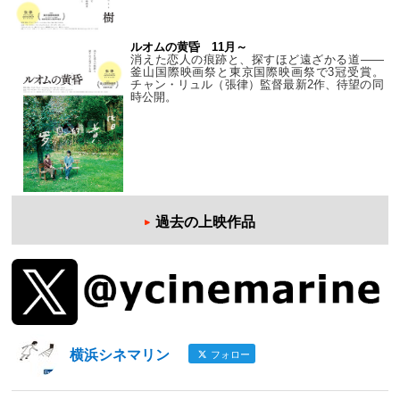
ルオムの黄昏 11月～
消えた恋人の痕跡と、探すほど遠ざかる道——
釜山国際映画祭と東京国際映画祭で3冠受賞。
チャン・リュル（張律）監督最新2作、待望の同
時公開。
過去の上映作品
横浜シネマリン
フォロー