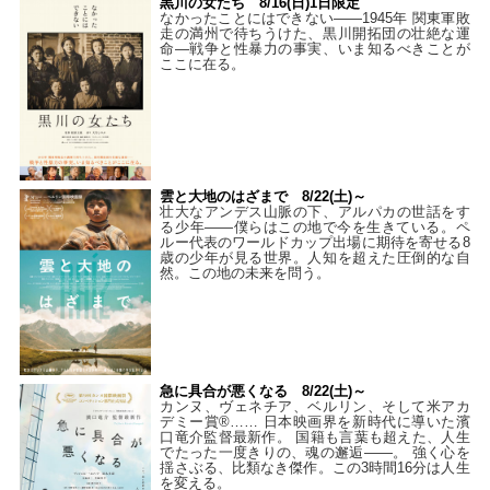
黒川の女たち 8/16(日)1日限定
なかったことにはできない——1945年 関東軍敗
走の満州で待ちうけた、黒川開拓団の壮絶な運
命―戦争と性暴力の事実、いま知るべきことが
ここに在る。
雲と大地のはざまで 8/22(土)～
壮大なアンデス山脈の下、アルパカの世話をす
る少年――僕らはこの地で今を生きている。ペ
ルー代表のワールドカップ出場に期待を寄せる8
歳の少年が見る世界。人知を超えた圧倒的な自
然。この地の未来を問う。
急に具合が悪くなる 8/22(土)～
カンヌ、ヴェネチア、ベルリン、そして米アカ
デミー賞®…… 日本映画界を新時代に導いた濱
口竜介監督最新作。 国籍も言葉も超えた、人生
でたった一度きりの、魂の邂逅――。 強く心を
揺さぶる、比類なき傑作。この3時間16分は人生
を変える。