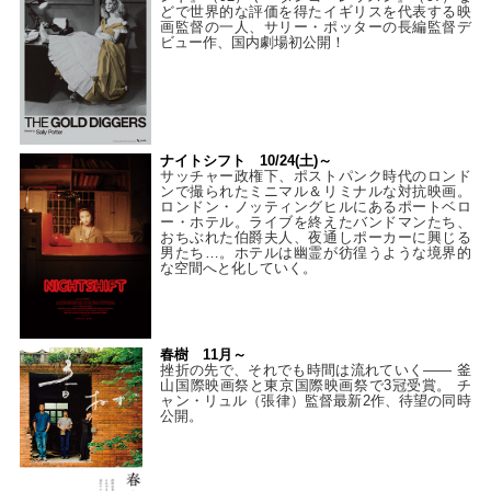
どで世界的な評価を得たイギリスを代表する映
画監督の一人、サリー・ポッターの長編監督デ
ビュー作、国内劇場初公開！
ナイトシフト 10/24(土)～
サッチャー政権下、ポストパンク時代のロンド
ンで撮られたミニマル＆リミナルな対抗映画。
ロンドン・ノッティングヒルにあるポートベロ
ー・ホテル。ライブを終えたバンドマンたち、
おちぶれた伯爵夫人、夜通しポーカーに興じる
男たち…。ホテルは幽霊が彷徨うような境界的
な空間へと化していく。
春樹 11月～
挫折の先で、それでも時間は流れていく—— 釜
山国際映画祭と東京国際映画祭で3冠受賞。 チ
ャン・リュル（張律）監督最新2作、待望の同時
公開。