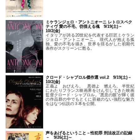
ミケランジェロ・アントニオーニ レトロスペク
ティヴ 愛の不毛、彷徨える魂 9/19(土)－
10/2(金)
イタリアが誇る20世紀を代表する巨匠ミケラン
ジェロ・アントニオーニ。 現代人が抱える孤
独、愛の不毛を描き、世界を揺るがした初期代
表作がスクリーンに甦る。
クロード・シャブロル傑作選 vol.2 9/19(土)－
10/2(金)
正義よ おびえろ。 悪徳よ 燃えろ。 半世紀
にわたりフランス映画界をけん引してきた映画
監督クロード・シャブロル。“悪意の眼”が輝く彼
の作品群の中でもとくに容赦のない強烈な魅力
をはなつ伝説の３本を公開。
声をあげるということ－性犯罪 刑法改正の記録
－ 9/26(土)～