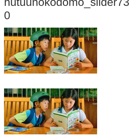
hutuunokodomo_slider73
観
0
た
い
映
画
は
こ
の
街
で