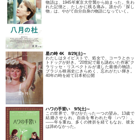
物語は、1945年東京大空襲から始まった。失わ
れた記憶と、たしかに残る痛み。誰かの「探し
物」は、やがて自分自身の物語になっていく。
星の時 4K 8/29(土)～
わたしはタイピストで、処⼥で、コーラとホッ
トドッグが好き。“20世紀で最も謎めいた作家”ク
ラリッセ・リスペクトルが遺した最後の物語。
ブラジル映画史にきらめく、忘れがたい輝き。
40年の時を経て⽇本初公開
ハワの手習い 9/5(土)～
この世界で、学びがたった一つの望み。13歳で
結婚させられ、自由を奪われた母〈ハワ〉。
——年を重ね、多くの挫折を経てもなお、彼女
は諦めなかった。