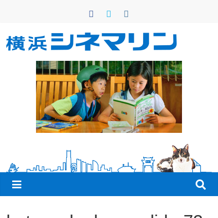
コ
ン
テ
ン
横
ツ
へ
浜
ス
キ
シ
ッ
プ
ネ
マ
リ
ン