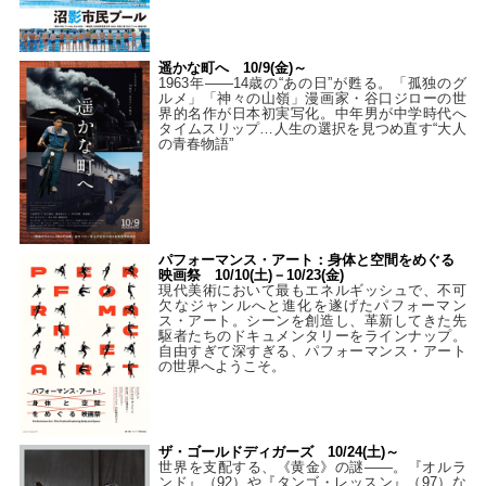
遥かな町へ 10/9(金)～
1963年――14歳の“あの日”が甦る。「孤独のグ
ルメ」「神々の山嶺」漫画家・谷口ジローの世
界的名作が日本初実写化。中年男が中学時代へ
タイムスリップ…人生の選択を見つめ直す“大人
の青春物語”
パフォーマンス・アート：身体と空間をめぐる
映画祭 10/10(土)－10/23(金)
現代美術において最もエネルギッシュで、不可
欠なジャンルへと進化を遂げたパフォーマン
ス・アート。シーンを創造し、革新してきた先
駆者たちのドキュメンタリーをラインナップ。
自由すぎて深すぎる、パフォーマンス・アート
の世界へようこそ。
ザ・ゴールドディガーズ 10/24(土)～
世界を支配する、《黄金》の謎――。『オルラ
ンド』（92）や『タンゴ・レッスン』（97）な