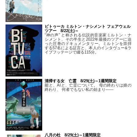
ビトゥーカ ミルトン・ナシメント フェアウェル
ツアー 8/22(土)～
“神の声” と称される伝説的音楽家ミルトン・ナ
シメント、その半生と2022年最後のツアーに迫
った圧巻のドキュメンタリー。ミルトンを崇拝
する57名による証言と、本人のインタヴュー&ラ
イブフッテージで綴る115分。
清掃する女 亡霊 8/29(土)～1週間限定
能と、AIと、亡霊について。 母の終わりは娘の
終わり、 何者でもない私の始まり――
八月の杜 8/29(土)～1週間限定