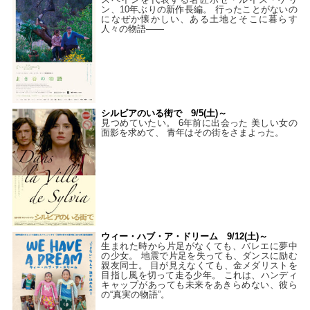
ン、10年ぶりの新作長編。 行ったことがないの
になぜか懐かしい、ある土地とそこに暮らす
人々の物語――
シルビアのいる街で 9/5(土)～
見つめていたい。 6年前に出会った 美しい女の
面影を求めて、 青年はその街をさまよった。
ウィー・ハブ・ア・ドリーム 9/12(土)～
生まれた時から片足がなくても、バレエに夢中
の少女。 地震で片足を失っても、ダンスに励む
親友同士。 目が見えなくても、金メダリストを
目指し風を切って走る少年。 これは、ハンディ
キャップがあっても未来をあきらめない、彼ら
の“真実の物語”。