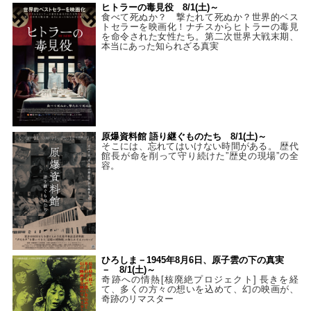
ヒトラーの毒見役 8/1(土)～
食べて死ぬか？ 撃たれて死ぬか？世界的ベス
トセラーを映画化！ナチスからヒトラーの毒見
を命令された女性たち。第二次世界大戦末期、
本当にあった知られざる真実
原爆資料館 語り継ぐものたち 8/1(土)～
そこには、忘れてはいけない時間がある。 歴代
館長が命を削って守り続けた”歴史の現場”の全
容。
ひろしま－1945年8月6日、原子雲の下の真実
－ 8/1(土)～
奇跡への情熱[核廃絶プロジェクト] 長きを経
て、多くの方々の想いを込めて、幻の映画が、
奇跡のリマスター