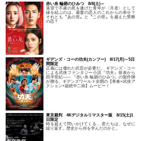
赤い糸 輪廻のひみつ 8/8(土)～
落雷で不慮の死を遂げた青年が〈月老〉として
縁を結ぶのは、最愛の恋人のこれからの幸せ？
それとも〝あの世〟と〝この世〟を越えた禁断
の恋？
ギデンズ・コーの功夫(カンフー) 8/17(月)～5日
間限定
正義には優れた武芸が必要だ。 ギデンズ・コー
による武侠ファンタジー小説『功夫』発表から
四半世紀―― 『赤い糸 輪廻のひみつ』の製作陣
が贈る、ギデンズワールド全開の【青春×武侠ア
クション×超絶中二病】ムービー！
東京裁判 4Kデジタルリマスター版 8/15(土)1
日限定
時を超えて問いかけてくる… 君たちは、なぜに
繰り返す。歴史から何を学んだのかと。