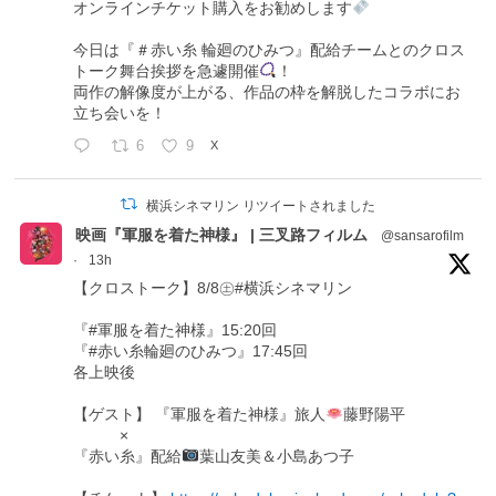
オンラインチケット購入をお勧めします
今日は『＃赤い糸 輪廻のひみつ』配給チームとのクロス
トーク舞台挨拶を急遽開催
！
両作の解像度が上がる、作品の枠を解脱したコラボにお
立ち会いを！
6
9
X
横浜シネマリン リツイートされました
映画『軍服を着た神様』 | 三叉路フィルム
@sansarofilm
·
13h
【クロストーク】8/8㊏#横浜シネマリン
『#軍服を着た神様』15:20回
『#赤い糸輪廻のひみつ』17:45回
各上映後
【ゲスト】 『軍服を着た神様』旅人
藤野陽平
×
『赤い糸』配給
葉山友美＆小島あつ子