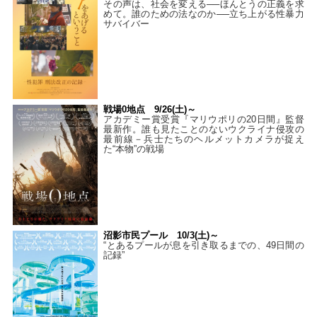
その声は、社会を変える──ほんとうの正義を求
めて。誰のための法なのか──立ち上がる性暴力
サバイバー
戦場0地点 9/26(土)～
アカデミー賞受賞『マリウポリの20日間』監督
最新作。誰も見たことのないウクライナ侵攻の
最前線－兵士たちのヘルメットカメラが捉え
た“本物”の戦場
沼影市民プール 10/3(土)～
“とあるプールが息を引き取るまでの、49日間の
記録”