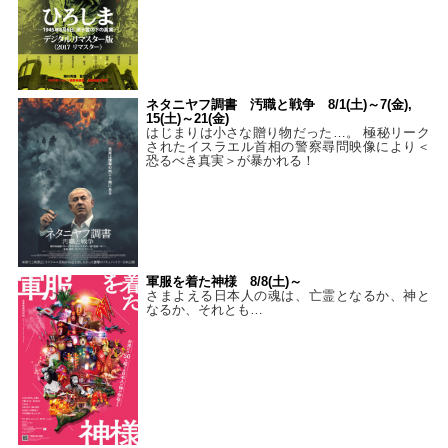
ネタニヤフ調書 汚職と戦争 8/1(土)～7(金),
15(土)～21(金)
はじまりは小さな贈り物だった…。 極秘リーク
されたイスラエル首相の警察尋問映像により＜
恐るべき真実＞が暴かれる！
軍服を着た神様 8/8(土)～
さまよえる日本人の魂は、亡霊となるか、神と
なるか、それとも…