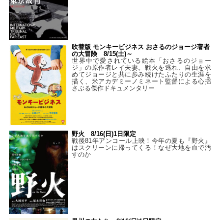
吹替版 モンキービジネス おさるのジョージ著者
の大冒険 8/15(土)～
世界中で愛されている絵本「おさるのジョー
ジ」の原作者レイ夫妻。戦火を逃れ、自由を求
めてジョージと共に歩み続けたふたりの生涯を
描く、米アカデミーノミネート監督による心揺
さぶる傑作ドキュメンタリー
野火 8/16(日)1日限定
戦後81年アンコール上映！今年の夏も『野火』
はスクリーンに帰ってくる！なぜ大地を血で汚
すのか