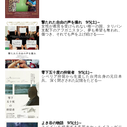
撃たれた自由の声を撮れ 9/5(土)～
女性が教育を受けられない唯一の国、タリバン
支配下のアフガニスタン。夢も希望も奪われ、
傷つき、それでも声を上げ続ける——
零下五十度の抑留者 9/5(土)～
シベリア抑留から生還した台湾出身の元日本
兵。 深く閉ざされた記憶をたどる—
よき谷の物語 9/5(土)～
スペインを代表する名匠ホセ・ルイス・ゲリ