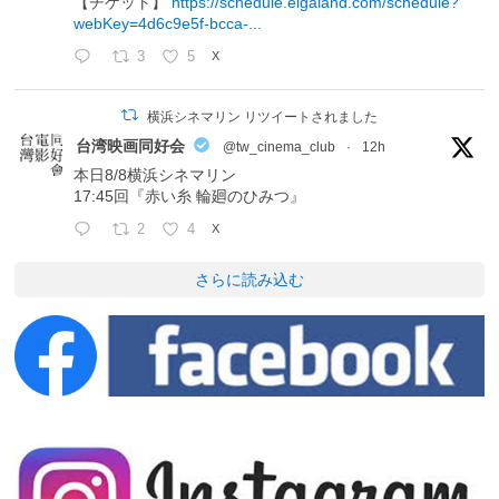
【チケット】
https://schedule.eigaland.com/schedule?
webKey=4d6c9e5f-bcca-...
3
5
X
横浜シネマリン リツイートされました
台湾映画同好会
@tw_cinema_club
·
12h
本日8/8横浜シネマリン
17:45回『赤い糸 輪廻のひみつ』
2
4
X
さらに読み込む