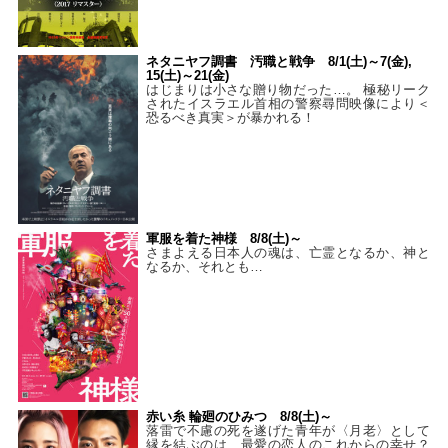
ネタニヤフ調書 汚職と戦争 8/1(土)～7(金),
15(土)～21(金)
はじまりは小さな贈り物だった…。 極秘リーク
されたイスラエル首相の警察尋問映像により＜
恐るべき真実＞が暴かれる！
軍服を着た神様 8/8(土)～
さまよえる日本人の魂は、亡霊となるか、神と
なるか、それとも…
赤い糸 輪廻のひみつ 8/8(土)～
落雷で不慮の死を遂げた青年が〈月老〉として
縁を結ぶのは、最愛の恋人のこれからの幸せ？