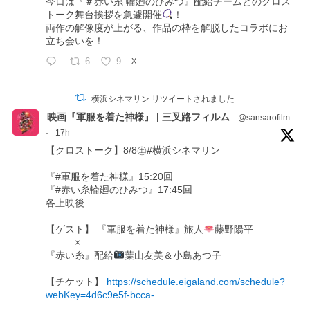
今日は『＃赤い糸 輪廻のひみつ』配給チームとのクロス
トーク舞台挨拶を急遽開催
！
両作の解像度が上がる、作品の枠を解脱したコラボにお
立ち会いを！
6
9
X
横浜シネマリン リツイートされました
映画『軍服を着た神様』 | 三叉路フィルム
@sansarofilm
·
17h
【クロストーク】8/8㊏#横浜シネマリン
『#軍服を着た神様』15:20回
『#赤い糸輪廻のひみつ』17:45回
各上映後
【ゲスト】 『軍服を着た神様』旅人
藤野陽平
×
『赤い糸』配給
葉山友美＆小島あつ子
【チケット】
https://schedule.eigaland.com/schedule?
webKey=4d6c9e5f-bcca-...