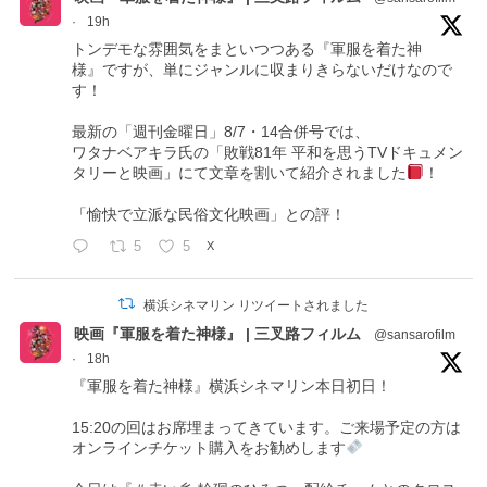
·
19h
トンデモな雰囲気をまといつつある『軍服を着た神
様』ですが、単にジャンルに収まりきらないだけなので
す！
最新の「週刊金曜日」8/7・14合併号では、
ワタナベアキラ氏の「敗戦81年 平和を思うTVドキュメン
タリーと映画」にて文章を割いて紹介されました
！
「愉快で立派な民俗文化映画」との評！
5
5
X
横浜シネマリン リツイートされました
映画『軍服を着た神様』 | 三叉路フィルム
@sansarofilm
·
18h
『軍服を着た神様』横浜シネマリン本日初日！
15:20の回はお席埋まってきています。ご来場予定の方は
オンラインチケット購入をお勧めします