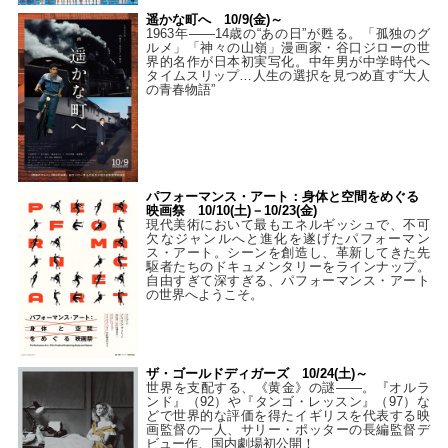
遥かな町へ 10/9(金)～
1963年――14歳の“あの日”が甦る。「孤独のグ
ルメ」「神々の山嶺」漫画家・谷口ジローの世
界的名作が日本初実写化。中年男が中学時代へ
タイムスリップ…人生の選択を見つめ直す“大人
の青春物語”
パフォーマンス・アート：身体と空間をめぐる
映画祭 10/10(土)－10/23(金)
現代美術において最もエネルギッシュで、不可
欠なジャンルへと進化を遂げたパフォーマン
ス・アート。シーンを創造し、革新してきた先
駆者たちのドキュメンタリーをラインナップ。
自由すぎて深すぎる、パフォーマンス・アート
の世界へようこそ。
ザ・ゴールドディガーズ 10/24(土)～
世界を支配する、《黄金》の謎――。『オルラ
ンド』（92）や『タンゴ・レッスン』（97）な
どで世界的な評価を得たイギリスを代表する映
画監督の一人、サリー・ポッターの長編監督デ
ビュー作、国内劇場初公開！