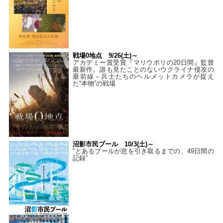
戦場0地点 9/26(土)～
アカデミー賞受賞『マリウポリの20日間』監督
最新作。誰も見たことのないウクライナ侵攻の
最前線－兵士たちのヘルメットカメラが捉え
た“本物”の戦場
沼影市民プール 10/3(土)～
“とあるプールが息を引き取るまでの、49日間の
記録”