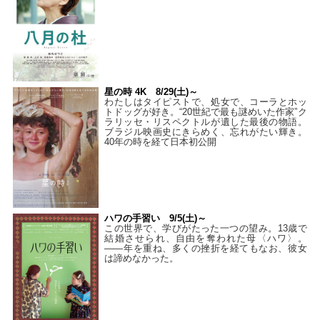
星の時 4K 8/29(土)～
わたしはタイピストで、処⼥で、コーラとホッ
トドッグが好き。“20世紀で最も謎めいた作家”ク
ラリッセ・リスペクトルが遺した最後の物語。
ブラジル映画史にきらめく、忘れがたい輝き。
40年の時を経て⽇本初公開
ハワの手習い 9/5(土)～
この世界で、学びがたった一つの望み。13歳で
結婚させられ、自由を奪われた母〈ハワ〉。
——年を重ね、多くの挫折を経てもなお、彼女
は諦めなかった。