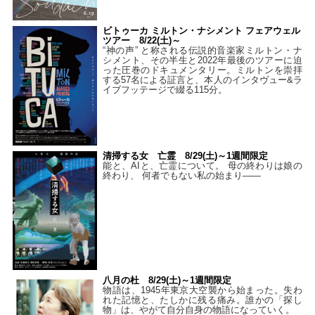
ビトゥーカ ミルトン・ナシメント フェアウェル
ツアー 8/22(土)～
“神の声” と称される伝説的音楽家ミルトン・ナ
シメント、その半生と2022年最後のツアーに迫
った圧巻のドキュメンタリー。ミルトンを崇拝
する57名による証言と、本人のインタヴュー&ラ
イブフッテージで綴る115分。
清掃する女 亡霊 8/29(土)～1週間限定
能と、AIと、亡霊について。 母の終わりは娘の
終わり、 何者でもない私の始まり――
八月の杜 8/29(土)～1週間限定
物語は、1945年東京大空襲から始まった。失わ
れた記憶と、たしかに残る痛み。誰かの「探し
物」は、やがて自分自身の物語になっていく。