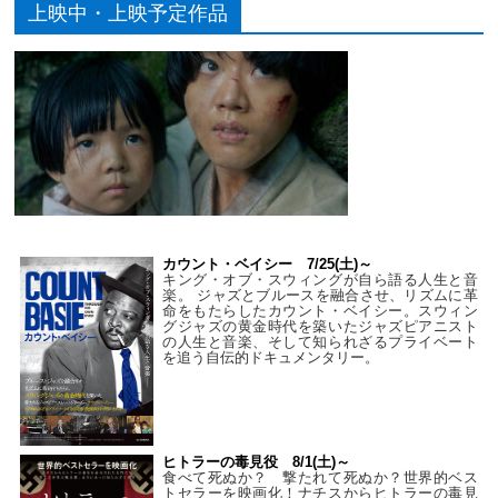
上映中・上映予定作品
カウント・ベイシー 7/25(土)～
キング・オブ・スウィングが自ら語る人生と音
楽。 ジャズとブルースを融合させ、リズムに革
命をもたらしたカウント・ベイシー。スウィン
グジャズの黄金時代を築いたジャズピアニスト
の人生と音楽、そして知られざるプライベート
を追う自伝的ドキュメンタリー。
ヒトラーの毒見役 8/1(土)～
食べて死ぬか？ 撃たれて死ぬか？世界的ベス
トセラーを映画化！ナチスからヒトラーの毒見