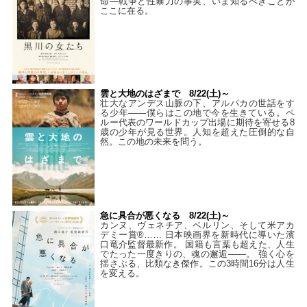
命―戦争と性暴力の事実、いま知るべきことが
ここに在る。
雲と大地のはざまで 8/22(土)～
壮大なアンデス山脈の下、アルパカの世話をす
る少年――僕らはこの地で今を生きている。ペ
ルー代表のワールドカップ出場に期待を寄せる8
歳の少年が見る世界。人知を超えた圧倒的な自
然。この地の未来を問う。
急に具合が悪くなる 8/22(土)～
カンヌ、ヴェネチア、ベルリン、そして米アカ
デミー賞®…… 日本映画界を新時代に導いた濱
口竜介監督最新作。 国籍も言葉も超えた、人生
でたった一度きりの、魂の邂逅――。 強く心を
揺さぶる、比類なき傑作。この3時間16分は人生
を変える。