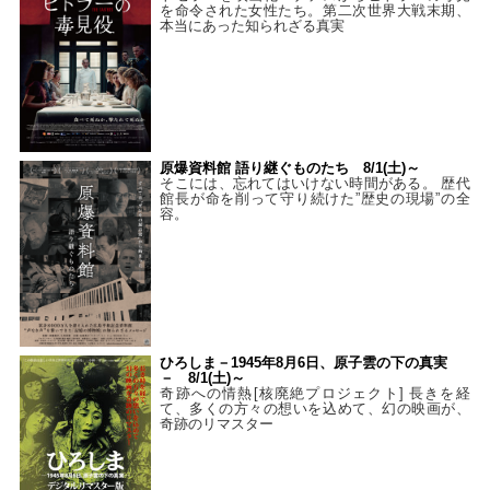
を命令された女性たち。第二次世界大戦末期、
本当にあった知られざる真実
原爆資料館 語り継ぐものたち 8/1(土)～
そこには、忘れてはいけない時間がある。 歴代
館長が命を削って守り続けた”歴史の現場”の全
容。
ひろしま－1945年8月6日、原子雲の下の真実
－ 8/1(土)～
奇跡への情熱[核廃絶プロジェクト] 長きを経
て、多くの方々の想いを込めて、幻の映画が、
奇跡のリマスター