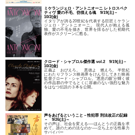
ミケランジェロ・アントニオーニ レトロスペク
ティヴ 愛の不毛、彷徨える魂 9/19(土)－
10/2(金)
イタリアが誇る20世紀を代表する巨匠ミケラン
ジェロ・アントニオーニ。 現代人が抱える孤
独、愛の不毛を描き、世界を揺るがした初期代
表作がスクリーンに甦る。
クロード・シャブロル傑作選 vol.2 9/19(土)－
10/2(金)
正義よ おびえろ。 悪徳よ 燃えろ。 半世紀
にわたりフランス映画界をけん引してきた映画
監督クロード・シャブロル。“悪意の眼”が輝く彼
の作品群の中でもとくに容赦のない強烈な魅力
をはなつ伝説の３本を公開。
声をあげるということ－性犯罪 刑法改正の記録
－ 9/26(土)～
その声は、社会を変える──ほんとうの正義を求
めて。誰のための法なのか──立ち上がる性暴力
サバイバー