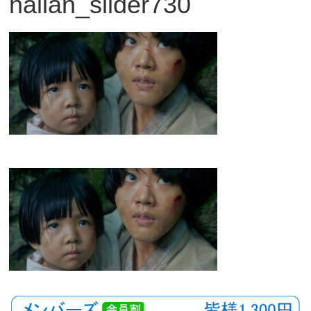
hallan_slider730
観
た
い
映
画
は
こ
の
街
で