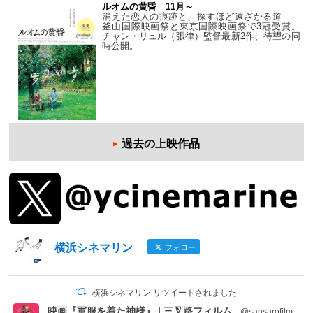
ルオムの黄昏 11月～
消えた恋人の痕跡と、探すほど遠ざかる道——
釜山国際映画祭と東京国際映画祭で3冠受賞。
チャン・リュル（張律）監督最新2作、待望の同
時公開。
過去の上映作品
横浜シネマリン
フォロー
横浜シネマリン リツイートされました
映画『軍服を着た神様』 | 三叉路フィルム
@sansarofilm