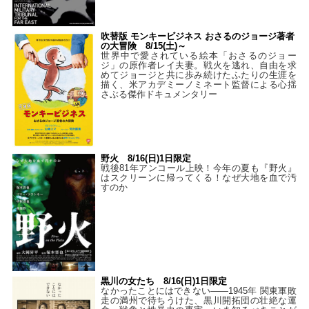
吹替版 モンキービジネス おさるのジョージ著者
の大冒険 8/15(土)～
世界中で愛されている絵本「おさるのジョー
ジ」の原作者レイ夫妻。戦火を逃れ、自由を求
めてジョージと共に歩み続けたふたりの生涯を
描く、米アカデミーノミネート監督による心揺
さぶる傑作ドキュメンタリー
野火 8/16(日)1日限定
戦後81年アンコール上映！今年の夏も『野火』
はスクリーンに帰ってくる！なぜ大地を血で汚
すのか
黒川の女たち 8/16(日)1日限定
なかったことにはできない——1945年 関東軍敗
走の満州で待ちうけた、黒川開拓団の壮絶な運