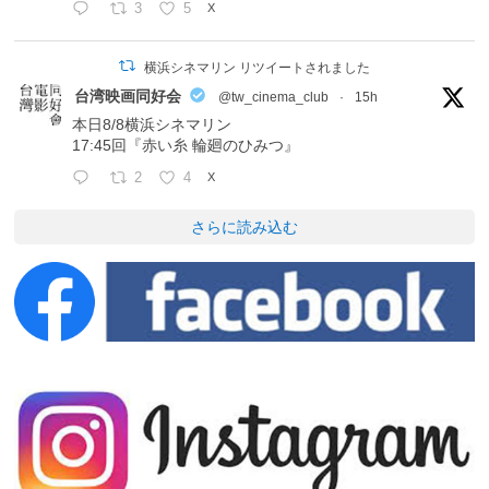
3
5
X
横浜シネマリン リツイートされました
台湾映画同好会
@tw_cinema_club
·
15h
本日8/8横浜シネマリン
17:45回『赤い糸 輪廻のひみつ』
2
4
X
さらに読み込む