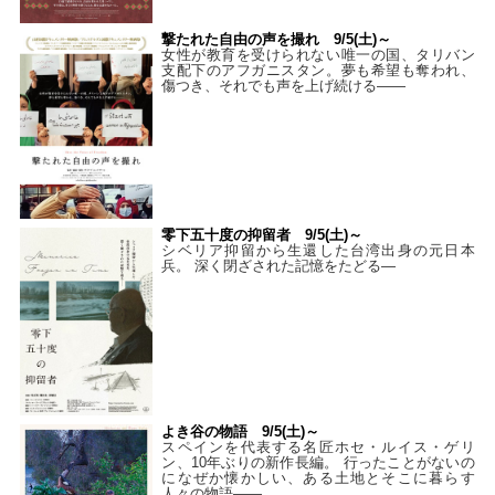
撃たれた自由の声を撮れ 9/5(土)～
女性が教育を受けられない唯一の国、タリバン
支配下のアフガニスタン。夢も希望も奪われ、
傷つき、それでも声を上げ続ける——
零下五十度の抑留者 9/5(土)～
シベリア抑留から生還した台湾出身の元日本
兵。 深く閉ざされた記憶をたどる—
よき谷の物語 9/5(土)～
スペインを代表する名匠ホセ・ルイス・ゲリ
ン、10年ぶりの新作長編。 行ったことがないの
になぜか懐かしい、ある土地とそこに暮らす
人々の物語――