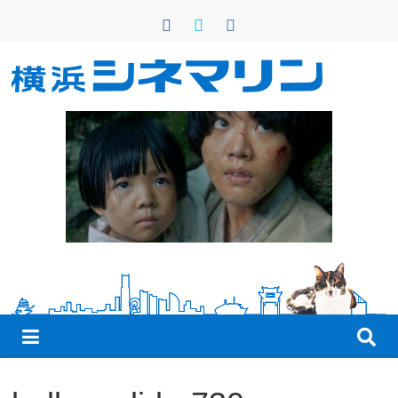
コ
ン
テ
ン
横
ツ
へ
浜
ス
キ
シ
ッ
プ
ネ
マ
リ
ン