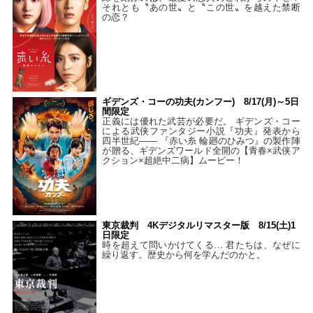
それとも〝あの世〟と〝この世〟を越えた禁断
の恋？
ギデンズ・コーの功夫(カンフー) 8/17(月)～5日
間限定
正義には優れた武芸が必要だ。 ギデンズ・コー
による武侠ファンタジー小説『功夫』発表から
四半世紀―― 『赤い糸 輪廻のひみつ』の製作陣
が贈る、ギデンズワールド全開の【青春×武侠ア
クション×超絶中二病】ムービー！
東京裁判 4Kデジタルリマスター版 8/15(土)1
日限定
時を超えて問いかけてくる… 君たちは、なぜに
繰り返す。歴史から何を学んだのかと。