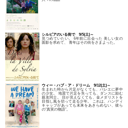
シルビアのいる街で 9/5(土)～
見つめていたい。 6年前に出会った 美しい女の
面影を求めて、 青年はその街をさまよった。
ウィー・ハブ・ア・ドリーム 9/12(土)～
生まれた時から片足がなくても、バレエに夢中
の少女。 地震で片足を失っても、ダンスに励む
親友同士。 目が見えなくても、金メダリストを
目指し風を切って走る少年。 これは、ハンディ
キャップがあっても未来をあきらめない、彼ら
の“真実の物語”。