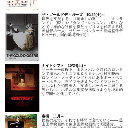
ザ・ゴールドディガーズ 10/24(土)～
世界を支配する、《黄金》の謎――。『オルラ
ンド』（92）や『タンゴ・レッスン』（97）な
どで世界的な評価を得たイギリスを代表する映
画監督の一人、サリー・ポッターの長編監督デ
ビュー作、国内劇場初公開！
ナイトシフト 10/24(土)～
サッチャー政権下、ポストパンク時代のロンド
ンで撮られたミニマル＆リミナルな対抗映画。
ロンドン・ノッティングヒルにあるポートベロ
ー・ホテル。ライブを終えたバンドマンたち、
おちぶれた伯爵夫人、夜通しポーカーに興じる
男たち…。ホテルは幽霊が彷徨うような境界的
な空間へと化していく。
春樹 11月～
挫折の先で、それでも時間は流れていく—— 釜
山国際映画祭と東京国際映画祭で3冠受賞。 チ