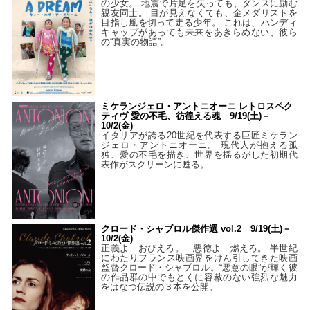
の少女。 地震で片足を失っても、ダンスに励む
親友同士。 目が見えなくても、金メダリストを
目指し風を切って走る少年。 これは、ハンディ
キャップがあっても未来をあきらめない、彼ら
の“真実の物語”。
ミケランジェロ・アントニオーニ レトロスペク
ティヴ 愛の不毛、彷徨える魂 9/19(土)－
10/2(金)
イタリアが誇る20世紀を代表する巨匠ミケラン
ジェロ・アントニオーニ。 現代人が抱える孤
独、愛の不毛を描き、世界を揺るがした初期代
表作がスクリーンに甦る。
クロード・シャブロル傑作選 vol.2 9/19(土)－
10/2(金)
正義よ おびえろ。 悪徳よ 燃えろ。 半世紀
にわたりフランス映画界をけん引してきた映画
監督クロード・シャブロル。“悪意の眼”が輝く彼
の作品群の中でもとくに容赦のない強烈な魅力
をはなつ伝説の３本を公開。