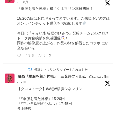
·
8 8月
『軍服を着た神様』横浜シネマリン本日初日！
15:20の回はお席埋まってきています。ご来場予定の方は
オンラインチケット購入をお勧めします
今日は『＃赤い糸 輪廻のひみつ』配給チームとのクロス
トーク舞台挨拶を急遽開催
！
両作の解像度が上がる、作品の枠を解脱したコラボにお
立ち会いを！
6
9
X
横浜シネマリン リツイートされました
映画『軍服を着た神様』 | 三叉路フィルム
@sansarofilm
·
23h
【クロストーク】8/8㊏#横浜シネマリン
『#軍服を着た神様』15:20回
『#赤い糸輪廻のひみつ』17:45回
各上映後