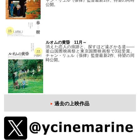
ャン・リュル（張律）監督最新2作、待望の同時
公開。
ルオムの黄昏 11月～
消えた恋人の痕跡と、探すほど遠ざかる道——
釜山国際映画祭と東京国際映画祭で3冠受賞。
チャン・リュル（張律）監督最新2作、待望の同
時公開。
過去の上映作品