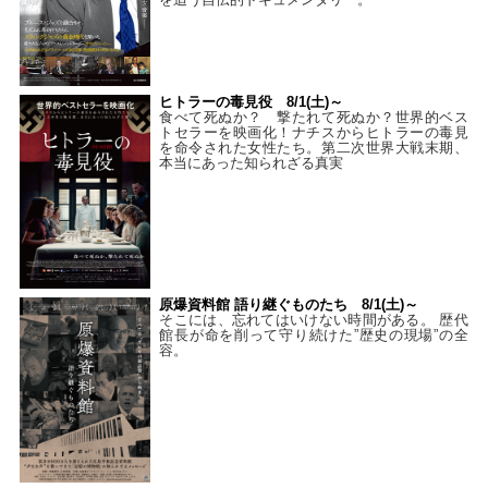
ヒトラーの毒見役 8/1(土)～
食べて死ぬか？ 撃たれて死ぬか？世界的ベス
トセラーを映画化！ナチスからヒトラーの毒見
を命令された女性たち。第二次世界大戦末期、
本当にあった知られざる真実
原爆資料館 語り継ぐものたち 8/1(土)～
そこには、忘れてはいけない時間がある。 歴代
館長が命を削って守り続けた”歴史の現場”の全
容。