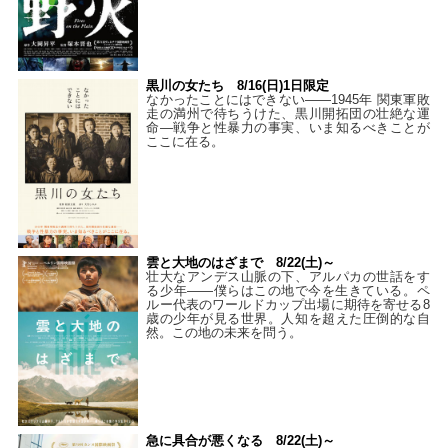
黒川の女たち 8/16(日)1日限定
なかったことにはできない——1945年 関東軍敗
走の満州で待ちうけた、黒川開拓団の壮絶な運
命―戦争と性暴力の事実、いま知るべきことが
ここに在る。
雲と大地のはざまで 8/22(土)～
壮大なアンデス山脈の下、アルパカの世話をす
る少年――僕らはこの地で今を生きている。ペ
ルー代表のワールドカップ出場に期待を寄せる8
歳の少年が見る世界。人知を超えた圧倒的な自
然。この地の未来を問う。
急に具合が悪くなる 8/22(土)～