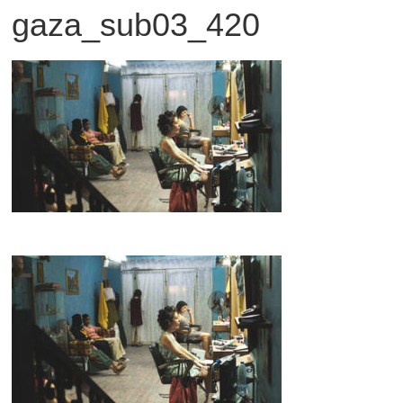
gaza_sub03_420
観
た
い
映
画
は
こ
の
街
で