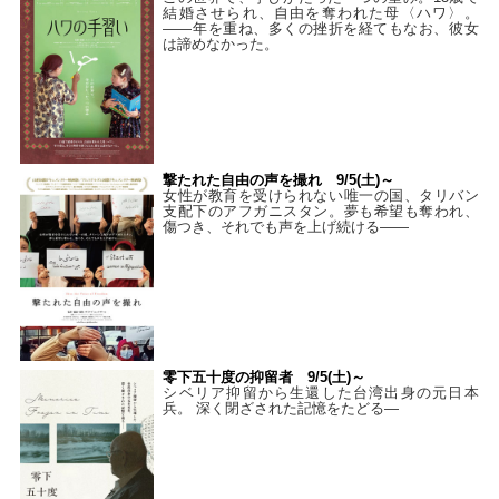
結婚させられ、自由を奪われた母〈ハワ〉。
——年を重ね、多くの挫折を経てもなお、彼女
は諦めなかった。
撃たれた自由の声を撮れ 9/5(土)～
女性が教育を受けられない唯一の国、タリバン
支配下のアフガニスタン。夢も希望も奪われ、
傷つき、それでも声を上げ続ける——
零下五十度の抑留者 9/5(土)～
シベリア抑留から生還した台湾出身の元日本
兵。 深く閉ざされた記憶をたどる—