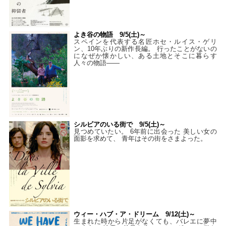
よき谷の物語 9/5(土)～
スペインを代表する名匠ホセ・ルイス・ゲリ
ン、10年ぶりの新作長編。 行ったことがないの
になぜか懐かしい、ある土地とそこに暮らす
人々の物語――
シルビアのいる街で 9/5(土)～
見つめていたい。 6年前に出会った 美しい女の
面影を求めて、 青年はその街をさまよった。
ウィー・ハブ・ア・ドリーム 9/12(土)～
生まれた時から片足がなくても、バレエに夢中