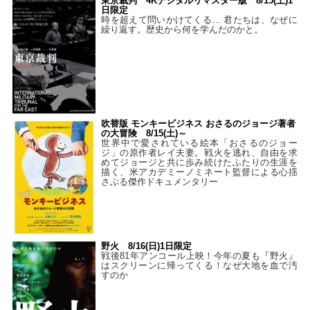
東京裁判 4Kデジタルリマスター版 8/15(土)1
日限定
時を超えて問いかけてくる… 君たちは、なぜに
繰り返す。歴史から何を学んだのかと。
吹替版 モンキービジネス おさるのジョージ著者
の大冒険 8/15(土)～
世界中で愛されている絵本「おさるのジョー
ジ」の原作者レイ夫妻。戦火を逃れ、自由を求
めてジョージと共に歩み続けたふたりの生涯を
描く、米アカデミーノミネート監督による心揺
さぶる傑作ドキュメンタリー
野火 8/16(日)1日限定
戦後81年アンコール上映！今年の夏も『野火』
はスクリーンに帰ってくる！なぜ大地を血で汚
すのか