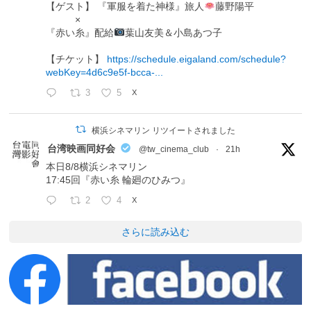
【ゲスト】 『軍服を着た神様』旅人
藤野陽平
×
『赤い糸』配給
葉山友美＆小島あつ子
【チケット】
https://schedule.eigaland.com/schedule?
webKey=4d6c9e5f-bcca-...
3
5
X
横浜シネマリン リツイートされました
台湾映画同好会
@tw_cinema_club
·
21h
本日8/8横浜シネマリン
17:45回『赤い糸 輪廻のひみつ』
2
4
X
さらに読み込む