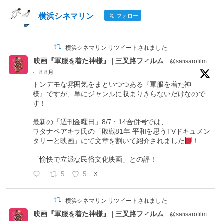
横浜シネマリン
フォロー
横浜シネマリン リツイートされました
映画『軍服を着た神様』 | 三叉路フィルム
@sansarofilm
·
8 8月
トンデモな雰囲気をまといつつある『軍服を着た神
様』ですが、単にジャンルに収まりきらないだけなので
す！
最新の「週刊金曜日」8/7・14合併号では、
ワタナベアキラ氏の「敗戦81年 平和を思うTVドキュメン
タリーと映画」にて文章を割いて紹介されました
！
「愉快で立派な民俗文化映画」との評！
5
5
X
横浜シネマリン リツイートされました
映画『軍服を着た神様』 | 三叉路フィルム
@sansarofilm