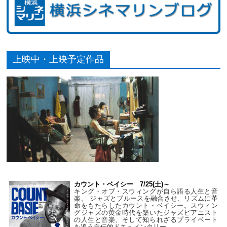
上映中・上映予定作品
カウント・ベイシー 7/25(土)～
キング・オブ・スウィングが自ら語る人生と音
楽。 ジャズとブルースを融合させ、リズムに革
命をもたらしたカウント・ベイシー。スウィン
グジャズの黄金時代を築いたジャズピアニスト
の人生と音楽、そして知られざるプライベート
を追う自伝的ドキュメンタリー。