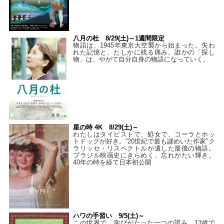
八月の杜 8/29(土)～1週間限定
物語は、1945年東京大空襲から始まった。失わ
れた記憶と、たしかに残る痛み。誰かの「探し
物」は、やがて自分自身の物語になっていく。
星の時 4K 8/29(土)～
わたしはタイピストで、処⼥で、コーラとホッ
トドッグが好き。“20世紀で最も謎めいた作家”ク
ラリッセ・リスペクトルが遺した最後の物語。
ブラジル映画史にきらめく、忘れがたい輝き。
40年の時を経て⽇本初公開
ハワの手習い 9/5(土)～
この世界で、学びがたった一つの望み。13歳で