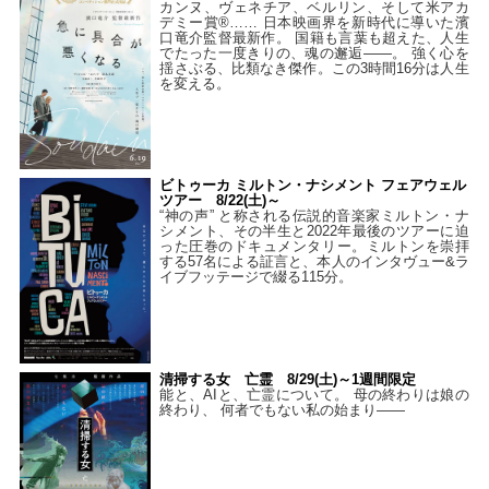
カンヌ、ヴェネチア、ベルリン、そして米アカ
デミー賞®…… 日本映画界を新時代に導いた濱
口竜介監督最新作。 国籍も言葉も超えた、人生
でたった一度きりの、魂の邂逅――。 強く心を
揺さぶる、比類なき傑作。この3時間16分は人生
を変える。
ビトゥーカ ミルトン・ナシメント フェアウェル
ツアー 8/22(土)～
“神の声” と称される伝説的音楽家ミルトン・ナ
シメント、その半生と2022年最後のツアーに迫
った圧巻のドキュメンタリー。ミルトンを崇拝
する57名による証言と、本人のインタヴュー&ラ
イブフッテージで綴る115分。
清掃する女 亡霊 8/29(土)～1週間限定
能と、AIと、亡霊について。 母の終わりは娘の
終わり、 何者でもない私の始まり――