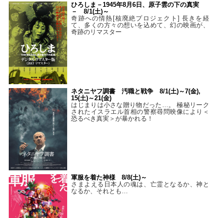
ひろしま－1945年8月6日、原子雲の下の真実
－ 8/1(土)～
奇跡への情熱[核廃絶プロジェクト] 長きを経
て、多くの方々の想いを込めて、幻の映画が、
奇跡のリマスター
ネタニヤフ調書 汚職と戦争 8/1(土)～7(金),
15(土)～21(金)
はじまりは小さな贈り物だった…。 極秘リーク
されたイスラエル首相の警察尋問映像により＜
恐るべき真実＞が暴かれる！
軍服を着た神様 8/8(土)～
さまよえる日本人の魂は、亡霊となるか、神と
なるか、それとも…