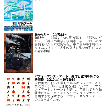
遥かな町へ 10/9(金)～
1963年――14歳の“あの日”が甦る。「孤独のグ
ルメ」「神々の山嶺」漫画家・谷口ジローの世
界的名作が日本初実写化。中年男が中学時代へ
タイムスリップ…人生の選択を見つめ直す“大人
の青春物語”
パフォーマンス・アート：身体と空間をめぐる
映画祭 10/10(土)－10/23(金)
現代美術において最もエネルギッシュで、不可
欠なジャンルへと進化を遂げたパフォーマン
ス・アート。シーンを創造し、革新してきた先
駆者たちのドキュメンタリーをラインナップ。
自由すぎて深すぎる、パフォーマンス・アート
の世界へようこそ。