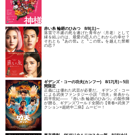
赤い糸 輪廻のひみつ 8/8(土)～
落雷で不慮の死を遂げた青年が〈月老〉として
縁を結ぶのは、最愛の恋人のこれからの幸せ？
それとも〝あの世〟と〝この世〟を越えた禁断
の恋？
ギデンズ・コーの功夫(カンフー) 8/17(月)～5日
間限定
正義には優れた武芸が必要だ。 ギデンズ・コー
による武侠ファンタジー小説『功夫』発表から
四半世紀―― 『赤い糸 輪廻のひみつ』の製作陣
が贈る、ギデンズワールド全開の【青春×武侠ア
クション×超絶中二病】ムービー！