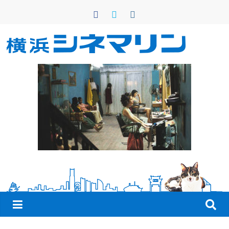
コ
ン
テ
ン
横
ツ
へ
浜
ス
キ
シ
ッ
プ
ネ
マ
リ
ン