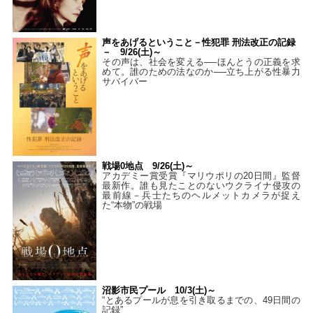
声をあげるということ－性犯罪 刑法改正の記録
－ 9/26(土)～
その声は、社会を変える──ほんとうの正義を求
めて。誰のための法なのか──立ち上がる性暴力
サバイバー
戦場0地点 9/26(土)～
アカデミー賞受賞『マリウポリの20日間』監督
最新作。誰も見たことのないウクライナ侵攻の
最前線－兵士たちのヘルメットカメラが捉え
た“本物”の戦場
沼影市民プール 10/3(土)～
“とあるプールが息を引き取るまでの、49日間の
記録”