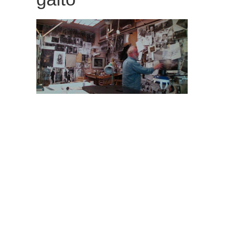
観
た
い
映
画
は
こ
の
街
で