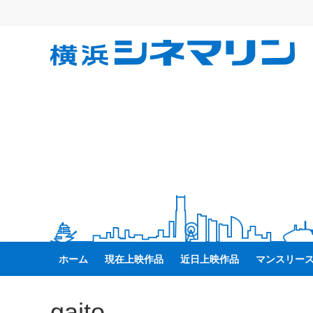
コ
ン
テ
横
ン
ツ
へ
浜
ス
キ
シ
ッ
プ
ネ
マ
リ
ホーム
現在上映作品
近日上映作品
マンスリー
ン
gaito