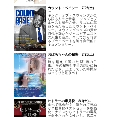
カウント・ベイシー 7/25(土)
～
キング・オブ・スウィングが自
ら語る人生と音楽。 ジャズとブ
ルースを融合させ、リズムに革
命をもたらしたカウント・ベイ
シー。スウィングジャズの黄金
時代を築いたジャズピアニスト
の人生と音楽、そして知られざ
るプライベートを追う自伝的ド
キュメンタリー。
おばあちゃんの秘密 7/25(土)
～
時を超えて届いた131通の手
紙。 その秘密と本当の想いに触
れたとき、止まっていた時間が
ゆっくりと動き出す―
ヒトラーの毒見役 8/1(土)～
食べて死ぬか？ 撃たれて死ぬ
か？世界的ベストセラーを映画
化！ナチスからヒトラーの毒見
を命令された女性たち。第二次