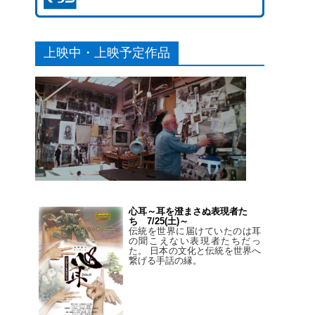
上映中・上映予定作品
心耳～耳を澄まさぬ表現者た
ち 7/25(土)～
伝統を世界に届けていたのは耳
の聞こえない表現者たちだっ
た。 日本の文化と伝統を世界へ
繋げる手話の縁。