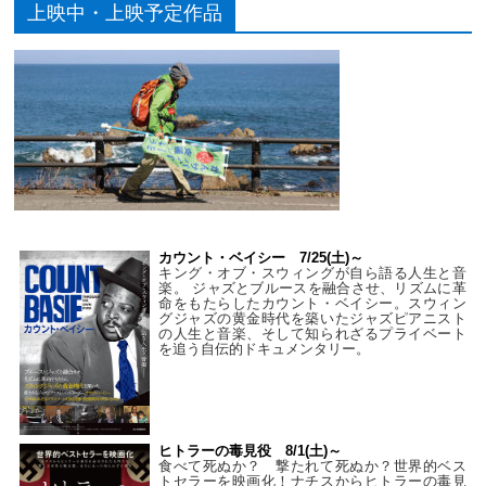
上映中・上映予定作品
カウント・ベイシー 7/25(土)～
キング・オブ・スウィングが自ら語る人生と音
楽。 ジャズとブルースを融合させ、リズムに革
命をもたらしたカウント・ベイシー。スウィン
グジャズの黄金時代を築いたジャズピアニスト
の人生と音楽、そして知られざるプライベート
を追う自伝的ドキュメンタリー。
ヒトラーの毒見役 8/1(土)～
食べて死ぬか？ 撃たれて死ぬか？世界的ベス
トセラーを映画化！ナチスからヒトラーの毒見