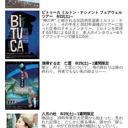
ビトゥーカ ミルトン・ナシメント フェアウェル
ツアー 8/22(土)～
“神の声” と称される伝説的音楽家ミルトン・ナ
シメント、その半生と2022年最後のツアーに迫
った圧巻のドキュメンタリー。ミルトンを崇拝
する57名による証言と、本人のインタヴュー&ラ
イブフッテージで綴る115分。
清掃する女 亡霊 8/29(土)～1週間限定
能と、AIと、亡霊について。 母の終わりは娘の
終わり、 何者でもない私の始まり――
八月の杜 8/29(土)～1週間限定
物語は、1945年東京大空襲から始まった。失わ
れた記憶と、たしかに残る痛み。誰かの「探し
物」は、やがて自分自身の物語になっていく。