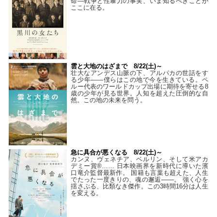
命―戦争と性暴力の事実、いま知るべきことが
ここに在る。
雲と大地のはざまで 8/22(土)～
壮大なアンデス山脈の下、アルパカの世話をす
る少年――僕らはこの地で今を生きている。ペ
ルー代表のワールドカップ出場に期待を寄せる8
歳の少年が見る世界。人知を超えた圧倒的な自
然。この地の未来を問う。
急に具合が悪くなる 8/22(土)～
カンヌ、ヴェネチア、ベルリン、そして米アカ
デミー賞®…… 日本映画界を新時代に導いた濱
口竜介監督最新作。 国籍も言葉も超えた、人生
でたった一度きりの、魂の邂逅――。 強く心を
揺さぶる、比類なき傑作。この3時間16分は人生
を変える。