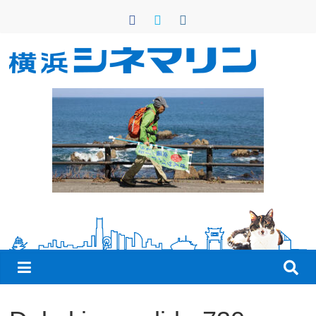
コ
ン
テ
ン
横
ツ
へ
浜
ス
キ
シ
ッ
プ
ネ
マ
リ
ン