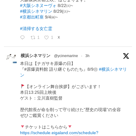
#大阪シネヌーヴォ
8/22㈯~
#横浜シネマリン
8/29(㈯~
#京都出町座
9/4㈮~
#清掃する女亡霊
1
1
X
横浜シネマリン
@ycinemarine
·
3h
本日は【ナガサキ原爆の日】
『#原爆資料館 語り継ぐものたち』8/9㊐
#横浜シネマリ
ン
【オンライン舞台挨拶】がございます！
本日13:25回上映後
ゲスト：立川直樹監督
歴代館長が命を削って守り続けた”歴史の現場”の全容
ぜひご鑑賞ください
チケットはこちらから
https://schedule.eigaland.com/schedule?