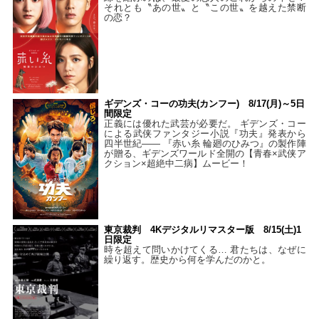
それとも〝あの世〟と〝この世〟を越えた禁断
の恋？
ギデンズ・コーの功夫(カンフー) 8/17(月)～5日
間限定
正義には優れた武芸が必要だ。 ギデンズ・コー
による武侠ファンタジー小説『功夫』発表から
四半世紀―― 『赤い糸 輪廻のひみつ』の製作陣
が贈る、ギデンズワールド全開の【青春×武侠ア
クション×超絶中二病】ムービー！
東京裁判 4Kデジタルリマスター版 8/15(土)1
日限定
時を超えて問いかけてくる… 君たちは、なぜに
繰り返す。歴史から何を学んだのかと。