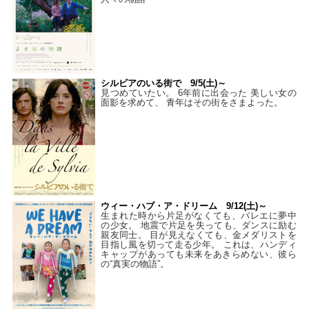
シルビアのいる街で 9/5(土)～
見つめていたい。 6年前に出会った 美しい女の
面影を求めて、 青年はその街をさまよった。
ウィー・ハブ・ア・ドリーム 9/12(土)～
生まれた時から片足がなくても、バレエに夢中
の少女。 地震で片足を失っても、ダンスに励む
親友同士。 目が見えなくても、金メダリストを
目指し風を切って走る少年。 これは、ハンディ
キャップがあっても未来をあきらめない、彼ら
の“真実の物語”。