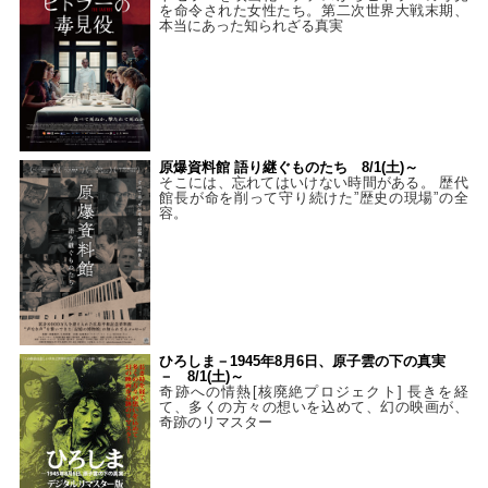
を命令された女性たち。第二次世界大戦末期、
本当にあった知られざる真実
原爆資料館 語り継ぐものたち 8/1(土)～
そこには、忘れてはいけない時間がある。 歴代
館長が命を削って守り続けた”歴史の現場”の全
容。
ひろしま－1945年8月6日、原子雲の下の真実
－ 8/1(土)～
奇跡への情熱[核廃絶プロジェクト] 長きを経
て、多くの方々の想いを込めて、幻の映画が、
奇跡のリマスター