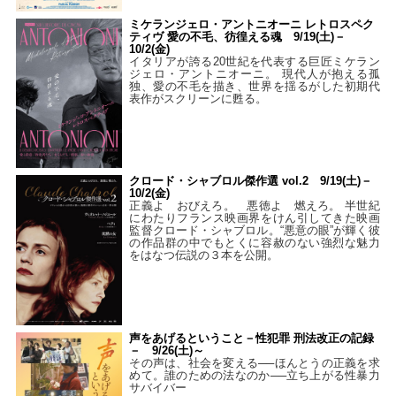
ミケランジェロ・アントニオーニ レトロスペク
ティヴ 愛の不毛、彷徨える魂 9/19(土)－
10/2(金)
イタリアが誇る20世紀を代表する巨匠ミケラン
ジェロ・アントニオーニ。 現代人が抱える孤
独、愛の不毛を描き、世界を揺るがした初期代
表作がスクリーンに甦る。
クロード・シャブロル傑作選 vol.2 9/19(土)－
10/2(金)
正義よ おびえろ。 悪徳よ 燃えろ。 半世紀
にわたりフランス映画界をけん引してきた映画
監督クロード・シャブロル。“悪意の眼”が輝く彼
の作品群の中でもとくに容赦のない強烈な魅力
をはなつ伝説の３本を公開。
声をあげるということ－性犯罪 刑法改正の記録
－ 9/26(土)～
その声は、社会を変える──ほんとうの正義を求
めて。誰のための法なのか──立ち上がる性暴力
サバイバー