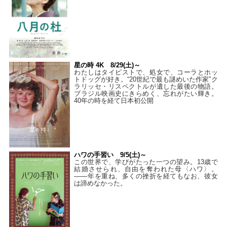
星の時 4K 8/29(土)～
わたしはタイピストで、処⼥で、コーラとホッ
トドッグが好き。“20世紀で最も謎めいた作家”ク
ラリッセ・リスペクトルが遺した最後の物語。
ブラジル映画史にきらめく、忘れがたい輝き。
40年の時を経て⽇本初公開
ハワの手習い 9/5(土)～
この世界で、学びがたった一つの望み。13歳で
結婚させられ、自由を奪われた母〈ハワ〉。
——年を重ね、多くの挫折を経てもなお、彼女
は諦めなかった。