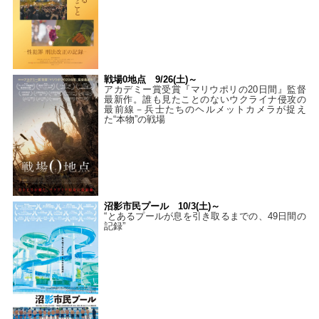
戦場0地点 9/26(土)～
アカデミー賞受賞『マリウポリの20日間』監督
最新作。誰も見たことのないウクライナ侵攻の
最前線－兵士たちのヘルメットカメラが捉え
た“本物”の戦場
沼影市民プール 10/3(土)～
“とあるプールが息を引き取るまでの、49日間の
記録”