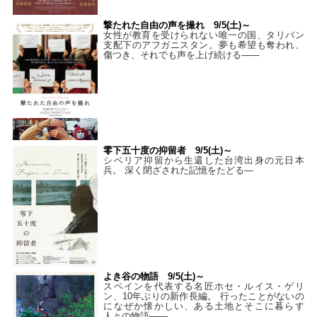
撃たれた自由の声を撮れ 9/5(土)～
女性が教育を受けられない唯一の国、タリバン
支配下のアフガニスタン。夢も希望も奪われ、
傷つき、それでも声を上げ続ける——
零下五十度の抑留者 9/5(土)～
シベリア抑留から生還した台湾出身の元日本
兵。 深く閉ざされた記憶をたどる—
よき谷の物語 9/5(土)～
スペインを代表する名匠ホセ・ルイス・ゲリ
ン、10年ぶりの新作長編。 行ったことがないの
になぜか懐かしい、ある土地とそこに暮らす
人々の物語――