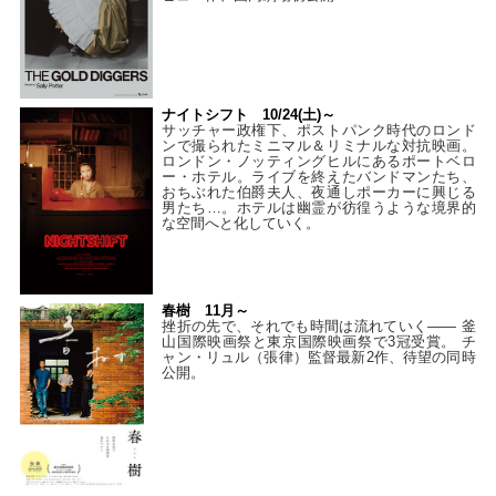
ナイトシフト 10/24(土)～
サッチャー政権下、ポストパンク時代のロンド
ンで撮られたミニマル＆リミナルな対抗映画。
ロンドン・ノッティングヒルにあるポートベロ
ー・ホテル。ライブを終えたバンドマンたち、
おちぶれた伯爵夫人、夜通しポーカーに興じる
男たち…。ホテルは幽霊が彷徨うような境界的
な空間へと化していく。
春樹 11月～
挫折の先で、それでも時間は流れていく—— 釜
山国際映画祭と東京国際映画祭で3冠受賞。 チ
ャン・リュル（張律）監督最新2作、待望の同時
公開。