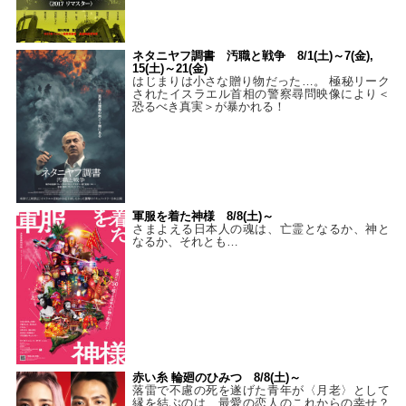
ネタニヤフ調書 汚職と戦争 8/1(土)～7(金),
15(土)～21(金)
はじまりは小さな贈り物だった…。 極秘リーク
されたイスラエル首相の警察尋問映像により＜
恐るべき真実＞が暴かれる！
軍服を着た神様 8/8(土)～
さまよえる日本人の魂は、亡霊となるか、神と
なるか、それとも…
赤い糸 輪廻のひみつ 8/8(土)～
落雷で不慮の死を遂げた青年が〈月老〉として
縁を結ぶのは、最愛の恋人のこれからの幸せ？