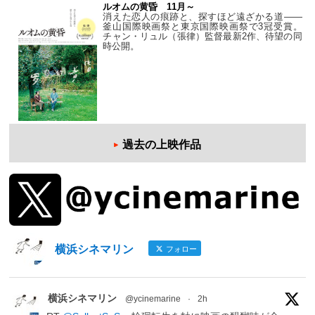
ルオムの黄昏 11月～
消えた恋人の痕跡と、探すほど遠ざかる道——
釜山国際映画祭と東京国際映画祭で3冠受賞。
チャン・リュル（張律）監督最新2作、待望の同
時公開。
過去の上映作品
横浜シネマリン
フォロー
横浜シネマリン
@ycinemarine
·
2h