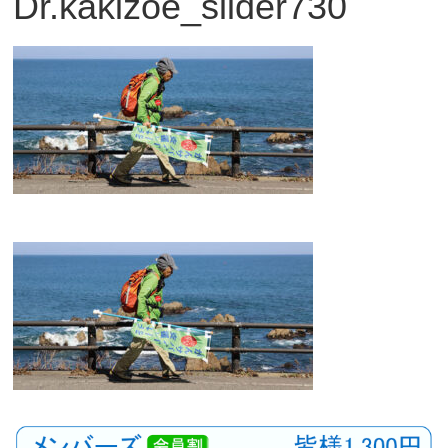
Dr.kakizoe_slider730
観
た
い
映
画
は
こ
の
街
で