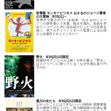
吹替版 モンキービジネス おさるのジョージ著者
の大冒険 8/15(土)～
世界中で愛されている絵本「おさるのジョー
ジ」の原作者レイ夫妻。戦火を逃れ、自由を求
めてジョージと共に歩み続けたふたりの生涯を
描く、米アカデミーノミネート監督による心揺
さぶる傑作ドキュメンタリー
野火 8/16(日)1日限定
戦後81年アンコール上映！今年の夏も『野火』
はスクリーンに帰ってくる！なぜ大地を血で汚
すのか
黒川の女たち 8/16(日)1日限定
なかったことにはできない——1945年 関東軍敗
走の満州で待ちうけた、黒川開拓団の壮絶な運