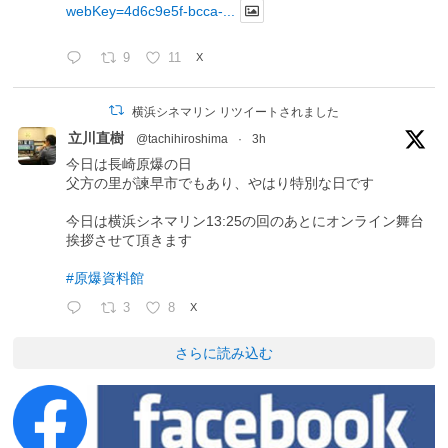
webKey=4d6c9e5f-bcca-...
9
11
X
横浜シネマリン リツイートされました
立川直樹
@tachihiroshima
·
3h
今日は長崎原爆の日
父方の里が諫早市でもあり、やはり特別な日です
今日は横浜シネマリン13:25の回のあとにオンライン舞台
挨拶させて頂きます
#原爆資料館
3
8
X
さらに読み込む