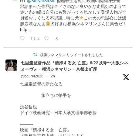
RT
@SallyetSaSa
: 輪廻転生を軸に映画の醍醐味が全
部詰まった作品はクドさのない爽やかな走馬灯のようで
赤い糸の縁は自分にも繋がってる気がして登場人物が全
員愛おしくなる不思議...特に犬
この犬の忠誠心には涙
腺崩壊なんよ
犬好きは横浜シネマリンさんに集合だ！
http…
2
X
横浜シネマリン リツイートされました
七里圭監督作品『清掃する女 亡霊』8/22以降〜大阪シネ
ヌーヴォ・横浜シネマリン・京都出町座
@bourei2026
·
2h
七里圭監督の新たなる
旅立ちに拍手を
渋谷哲也
ドイツ映画研究・日本大学文理学部教授
―――
映画『清掃する女 亡霊』
大阪横浜京都上映、はじまります。