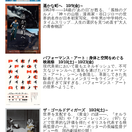
遥かな町へ 10/9(金)～
1963年――14歳の“あの日”が甦る。「孤独のグ
ルメ」「神々の山嶺」漫画家・谷口ジローの世
界的名作が日本初実写化。中年男が中学時代へ
タイムスリップ…人生の選択を見つめ直す“大人
の青春物語”
パフォーマンス・アート：身体と空間をめぐる
映画祭 10/10(土)－10/23(金)
現代美術において最もエネルギッシュで、不可
欠なジャンルへと進化を遂げたパフォーマン
ス・アート。シーンを創造し、革新してきた先
駆者たちのドキュメンタリーをラインナップ。
自由すぎて深すぎる、パフォーマンス・アート
の世界へようこそ。
ザ・ゴールドディガーズ 10/24(土)～
世界を支配する、《黄金》の謎――。『オルラ
ンド』（92）や『タンゴ・レッスン』（97）な
どで世界的な評価を得たイギリスを代表する映
画監督の一人、サリー・ポッターの長編監督デ
ビュー作、国内劇場初公開！