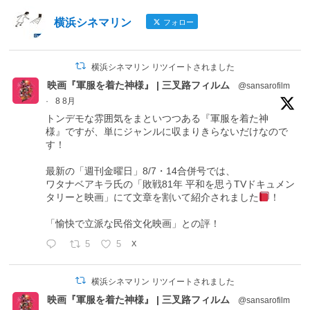
横浜シネマリン
フォロー
横浜シネマリン リツイートされました
映画『軍服を着た神様』 | 三叉路フィルム
@sansarofilm
·
8 8月
トンデモな雰囲気をまといつつある『軍服を着た神
様』ですが、単にジャンルに収まりきらないだけなので
す！
最新の「週刊金曜日」8/7・14合併号では、
ワタナベアキラ氏の「敗戦81年 平和を思うTVドキュメン
タリーと映画」にて文章を割いて紹介されました
！
「愉快で立派な民俗文化映画」との評！
5
5
X
横浜シネマリン リツイートされました
映画『軍服を着た神様』 | 三叉路フィルム
@sansarofilm