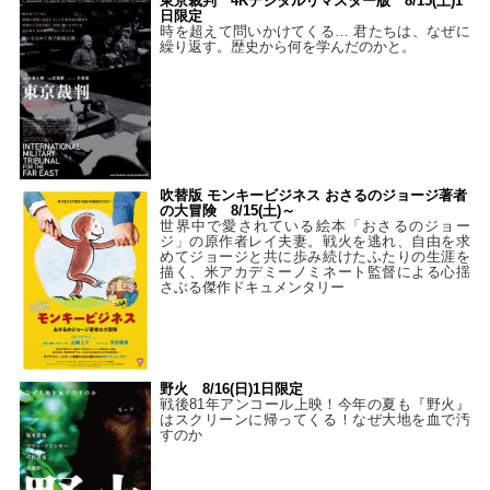
東京裁判 4Kデジタルリマスター版 8/15(土)1
日限定
時を超えて問いかけてくる… 君たちは、なぜに
繰り返す。歴史から何を学んだのかと。
吹替版 モンキービジネス おさるのジョージ著者
の大冒険 8/15(土)～
世界中で愛されている絵本「おさるのジョー
ジ」の原作者レイ夫妻。戦火を逃れ、自由を求
めてジョージと共に歩み続けたふたりの生涯を
描く、米アカデミーノミネート監督による心揺
さぶる傑作ドキュメンタリー
野火 8/16(日)1日限定
戦後81年アンコール上映！今年の夏も『野火』
はスクリーンに帰ってくる！なぜ大地を血で汚
すのか