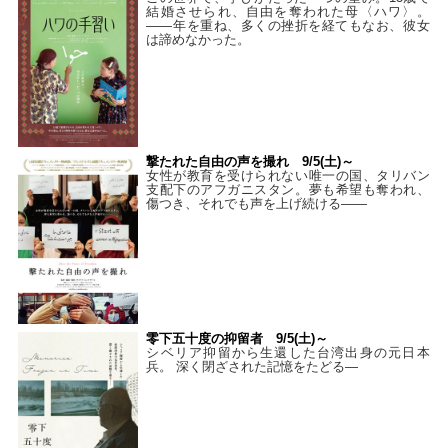
結婚させられ、自由を奪われた母〈ハワ〉。
——年を重ね、多くの挫折を経てもなお、彼女
は諦めなかった。
撃たれた自由の声を撮れ 9/5(土)～
女性が教育を受けられない唯一の国、タリバン
支配下のアフガニスタン。夢も希望も奪われ、
傷つき、それでも声を上げ続ける——
零下五十度の抑留者 9/5(土)～
シベリア抑留から生還した台湾出身の元日本
兵。 深く閉ざされた記憶をたどる—