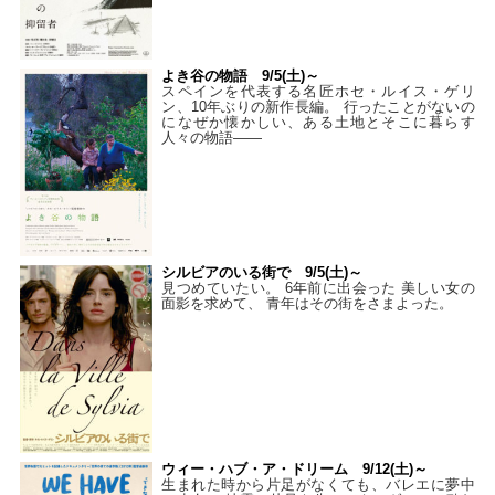
よき谷の物語 9/5(土)～
スペインを代表する名匠ホセ・ルイス・ゲリ
ン、10年ぶりの新作長編。 行ったことがないの
になぜか懐かしい、ある土地とそこに暮らす
人々の物語――
シルビアのいる街で 9/5(土)～
見つめていたい。 6年前に出会った 美しい女の
面影を求めて、 青年はその街をさまよった。
ウィー・ハブ・ア・ドリーム 9/12(土)～
生まれた時から片足がなくても、バレエに夢中