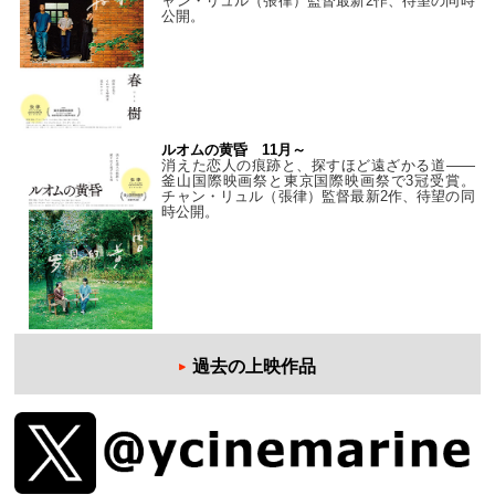
ャン・リュル（張律）監督最新2作、待望の同時
公開。
ルオムの黄昏 11月～
消えた恋人の痕跡と、探すほど遠ざかる道——
釜山国際映画祭と東京国際映画祭で3冠受賞。
チャン・リュル（張律）監督最新2作、待望の同
時公開。
過去の上映作品