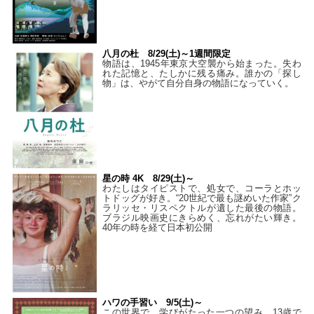
八月の杜 8/29(土)～1週間限定
物語は、1945年東京大空襲から始まった。失わ
れた記憶と、たしかに残る痛み。誰かの「探し
物」は、やがて自分自身の物語になっていく。
星の時 4K 8/29(土)～
わたしはタイピストで、処⼥で、コーラとホッ
トドッグが好き。“20世紀で最も謎めいた作家”ク
ラリッセ・リスペクトルが遺した最後の物語。
ブラジル映画史にきらめく、忘れがたい輝き。
40年の時を経て⽇本初公開
ハワの手習い 9/5(土)～
この世界で、学びがたった一つの望み。13歳で