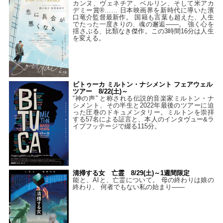
カンヌ、ヴェネチア、ベルリン、そして米アカ
デミー賞®…… 日本映画界を新時代に導いた濱
口竜介監督最新作。 国籍も言葉も超えた、人生
でたった一度きりの、魂の邂逅――。 強く心を
揺さぶる、比類なき傑作。この3時間16分は人生
を変える。
ビトゥーカ ミルトン・ナシメント フェアウェル
ツアー 8/22(土)～
“神の声” と称される伝説的音楽家ミルトン・ナ
シメント、その半生と2022年最後のツアーに迫
った圧巻のドキュメンタリー。ミルトンを崇拝
する57名による証言と、本人のインタヴュー&ラ
イブフッテージで綴る115分。
清掃する女 亡霊 8/29(土)～1週間限定
能と、AIと、亡霊について。 母の終わりは娘の
終わり、 何者でもない私の始まり――