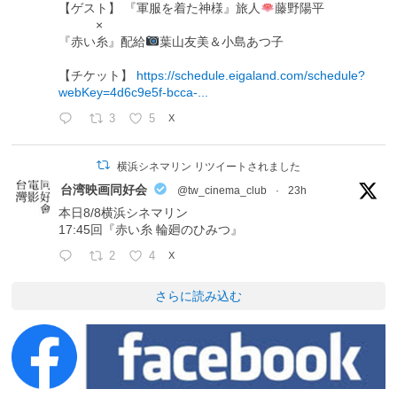
【ゲスト】 『軍服を着た神様』旅人
藤野陽平
×
『赤い糸』配給
葉山友美＆小島あつ子
【チケット】
https://schedule.eigaland.com/schedule?
webKey=4d6c9e5f-bcca-...
3
5
X
横浜シネマリン リツイートされました
台湾映画同好会
@tw_cinema_club
·
23h
本日8/8横浜シネマリン
17:45回『赤い糸 輪廻のひみつ』
2
4
X
さらに読み込む