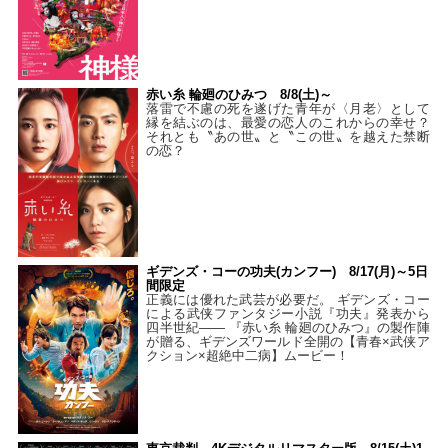
赤い糸 輪廻のひみつ 8/8(土)～
落雷で不慮の死を遂げた青年が〈月老〉として
縁を結ぶのは、最愛の恋人のこれからの幸せ？
それとも〝あの世〟と〝この世〟を越えた禁断
の恋？
ギデンズ・コーの功夫(カンフー) 8/17(月)～5日
間限定
正義には優れた武芸が必要だ。 ギデンズ・コー
による武侠ファンタジー小説『功夫』発表から
四半世紀―― 『赤い糸 輪廻のひみつ』の製作陣
が贈る、ギデンズワールド全開の【青春×武侠ア
クション×超絶中二病】ムービー！