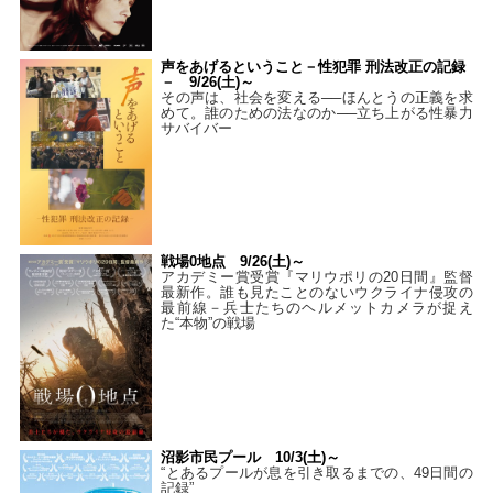
声をあげるということ－性犯罪 刑法改正の記録
－ 9/26(土)～
その声は、社会を変える──ほんとうの正義を求
めて。誰のための法なのか──立ち上がる性暴力
サバイバー
戦場0地点 9/26(土)～
アカデミー賞受賞『マリウポリの20日間』監督
最新作。誰も見たことのないウクライナ侵攻の
最前線－兵士たちのヘルメットカメラが捉え
た“本物”の戦場
沼影市民プール 10/3(土)～
“とあるプールが息を引き取るまでの、49日間の
記録”