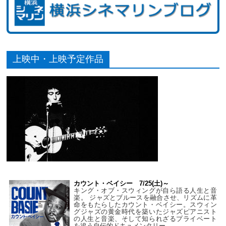
上映中・上映予定作品
カウント・ベイシー 7/25(土)～
キング・オブ・スウィングが自ら語る人生と音
楽。 ジャズとブルースを融合させ、リズムに革
命をもたらしたカウント・ベイシー。スウィン
グジャズの黄金時代を築いたジャズピアニスト
の人生と音楽、そして知られざるプライベート
を追う自伝的ドキュメンタリー。