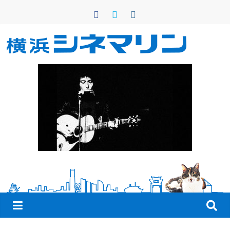
コ
ン
テ
ン
横
ツ
へ
浜
ス
キ
シ
ッ
プ
ネ
マ
リ
ン