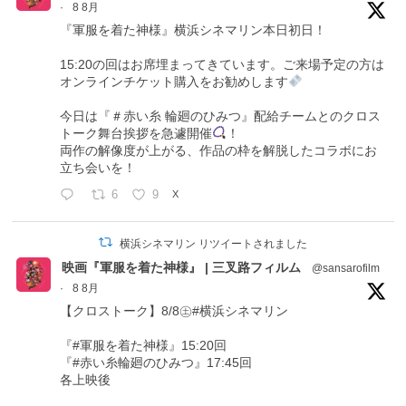
·
8 8月
『軍服を着た神様』横浜シネマリン本日初日！
15:20の回はお席埋まってきています。ご来場予定の方は
オンラインチケット購入をお勧めします
今日は『＃赤い糸 輪廻のひみつ』配給チームとのクロス
トーク舞台挨拶を急遽開催
！
両作の解像度が上がる、作品の枠を解脱したコラボにお
立ち会いを！
6
9
X
横浜シネマリン リツイートされました
映画『軍服を着た神様』 | 三叉路フィルム
@sansarofilm
·
8 8月
【クロストーク】8/8㊏#横浜シネマリン
『#軍服を着た神様』15:20回
『#赤い糸輪廻のひみつ』17:45回
各上映後