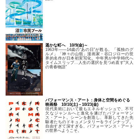
遥かな町へ 10/9(金)～
1963年――14歳の“あの日”が甦る。「孤独のグ
ルメ」「神々の山嶺」漫画家・谷口ジローの世
界的名作が日本初実写化。中年男が中学時代へ
タイムスリップ…人生の選択を見つめ直す“大人
の青春物語”
パフォーマンス・アート：身体と空間をめぐる
映画祭 10/10(土)－10/23(金)
現代美術において最もエネルギッシュで、不可
欠なジャンルへと進化を遂げたパフォーマン
ス・アート。シーンを創造し、革新してきた先
駆者たちのドキュメンタリーをラインナップ。
自由すぎて深すぎる、パフォーマンス・アート
の世界へようこそ。