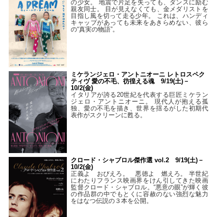
の少女。 地震で片足を失っても、ダンスに励む
親友同士。 目が見えなくても、金メダリストを
目指し風を切って走る少年。 これは、ハンディ
キャップがあっても未来をあきらめない、彼ら
の“真実の物語”。
ミケランジェロ・アントニオーニ レトロスペク
ティヴ 愛の不毛、彷徨える魂 9/19(土)－
10/2(金)
イタリアが誇る20世紀を代表する巨匠ミケラン
ジェロ・アントニオーニ。 現代人が抱える孤
独、愛の不毛を描き、世界を揺るがした初期代
表作がスクリーンに甦る。
クロード・シャブロル傑作選 vol.2 9/19(土)－
10/2(金)
正義よ おびえろ。 悪徳よ 燃えろ。 半世紀
にわたりフランス映画界をけん引してきた映画
監督クロード・シャブロル。“悪意の眼”が輝く彼
の作品群の中でもとくに容赦のない強烈な魅力
をはなつ伝説の３本を公開。