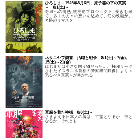
ひろしま－1945年8月6日、原子雲の下の真実
－ 8/1(土)～
奇跡への情熱[核廃絶プロジェクト] 長きを経
て、多くの方々の想いを込めて、幻の映画が、
奇跡のリマスター
ネタニヤフ調書 汚職と戦争 8/1(土)～7(金),
15(土)～21(金)
はじまりは小さな贈り物だった…。 極秘リーク
されたイスラエル首相の警察尋問映像により＜
恐るべき真実＞が暴かれる！
軍服を着た神様 8/8(土)～
さまよえる日本人の魂は、亡霊となるか、神と
なるか、それとも…