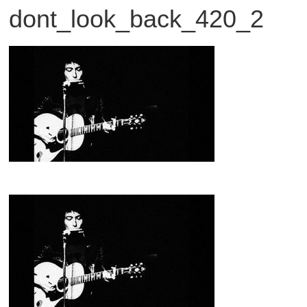
dont_look_back_420_2
観
た
い
映
画
は
こ
の
街
で