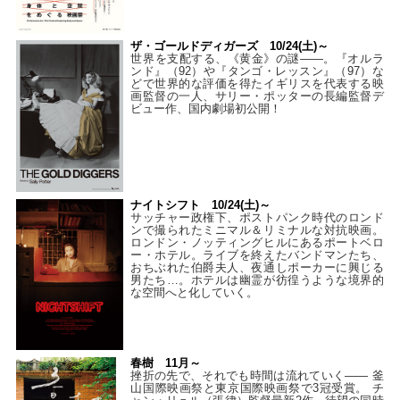
ザ・ゴールドディガーズ 10/24(土)～
世界を支配する、《黄金》の謎――。『オルラ
ンド』（92）や『タンゴ・レッスン』（97）な
どで世界的な評価を得たイギリスを代表する映
画監督の一人、サリー・ポッターの長編監督デ
ビュー作、国内劇場初公開！
ナイトシフト 10/24(土)～
サッチャー政権下、ポストパンク時代のロンド
ンで撮られたミニマル＆リミナルな対抗映画。
ロンドン・ノッティングヒルにあるポートベロ
ー・ホテル。ライブを終えたバンドマンたち、
おちぶれた伯爵夫人、夜通しポーカーに興じる
男たち…。ホテルは幽霊が彷徨うような境界的
な空間へと化していく。
春樹 11月～
挫折の先で、それでも時間は流れていく—— 釜
山国際映画祭と東京国際映画祭で3冠受賞。 チ