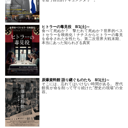
ヒトラーの毒見役 8/1(土)～
食べて死ぬか？ 撃たれて死ぬか？世界的ベス
トセラーを映画化！ナチスからヒトラーの毒見
を命令された女性たち。第二次世界大戦末期、
本当にあった知られざる真実
原爆資料館 語り継ぐものたち 8/1(土)～
そこには、忘れてはいけない時間がある。 歴代
館長が命を削って守り続けた”歴史の現場”の全
容。