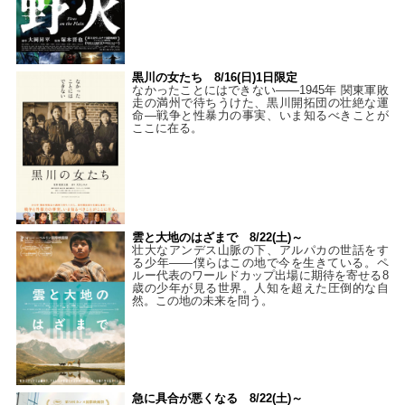
黒川の女たち 8/16(日)1日限定
なかったことにはできない——1945年 関東軍敗
走の満州で待ちうけた、黒川開拓団の壮絶な運
命―戦争と性暴力の事実、いま知るべきことが
ここに在る。
雲と大地のはざまで 8/22(土)～
壮大なアンデス山脈の下、アルパカの世話をす
る少年――僕らはこの地で今を生きている。ペ
ルー代表のワールドカップ出場に期待を寄せる8
歳の少年が見る世界。人知を超えた圧倒的な自
然。この地の未来を問う。
急に具合が悪くなる 8/22(土)～