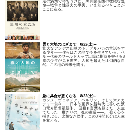
走の満州で待ちうけた、黒川開拓団の壮絶な運
命―戦争と性暴力の事実、いま知るべきことが
ここに在る。
雲と大地のはざまで 8/22(土)～
壮大なアンデス山脈の下、アルパカの世話をす
る少年――僕らはこの地で今を生きている。ペ
ルー代表のワールドカップ出場に期待を寄せる8
歳の少年が見る世界。人知を超えた圧倒的な自
然。この地の未来を問う。
急に具合が悪くなる 8/22(土)～
カンヌ、ヴェネチア、ベルリン、そして米アカ
デミー賞®…… 日本映画界を新時代に導いた濱
口竜介監督最新作。 国籍も言葉も超えた、人生
でたった一度きりの、魂の邂逅――。 強く心を
揺さぶる、比類なき傑作。この3時間16分は人生
を変える。