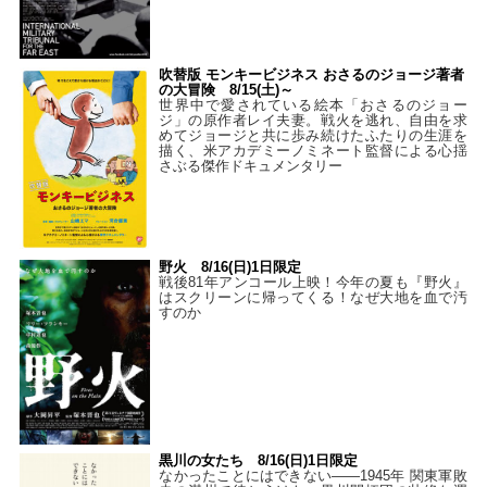
吹替版 モンキービジネス おさるのジョージ著者
の大冒険 8/15(土)～
世界中で愛されている絵本「おさるのジョー
ジ」の原作者レイ夫妻。戦火を逃れ、自由を求
めてジョージと共に歩み続けたふたりの生涯を
描く、米アカデミーノミネート監督による心揺
さぶる傑作ドキュメンタリー
野火 8/16(日)1日限定
戦後81年アンコール上映！今年の夏も『野火』
はスクリーンに帰ってくる！なぜ大地を血で汚
すのか
黒川の女たち 8/16(日)1日限定
なかったことにはできない——1945年 関東軍敗