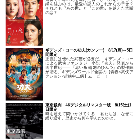
縁を結ぶのは、最愛の恋人のこれからの幸せ？
それとも〝あの世〟と〝この世〟を越えた禁断
の恋？
ギデンズ・コーの功夫(カンフー) 8/17(月)～5日
間限定
正義には優れた武芸が必要だ。 ギデンズ・コー
による武侠ファンタジー小説『功夫』発表から
四半世紀―― 『赤い糸 輪廻のひみつ』の製作陣
が贈る、ギデンズワールド全開の【青春×武侠ア
クション×超絶中二病】ムービー！
東京裁判 4Kデジタルリマスター版 8/15(土)1
日限定
時を超えて問いかけてくる… 君たちは、なぜに
繰り返す。歴史から何を学んだのかと。