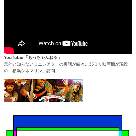
YouTuber「もっちゃんねる」
意外と知らないミニシアターの裏話が続々…35ミリ映写機が現役
の「横浜シネマリン」訪問