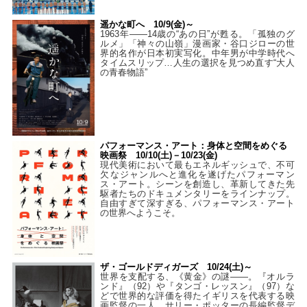
遥かな町へ 10/9(金)～
1963年――14歳の“あの日”が甦る。「孤独のグ
ルメ」「神々の山嶺」漫画家・谷口ジローの世
界的名作が日本初実写化。中年男が中学時代へ
タイムスリップ…人生の選択を見つめ直す“大人
の青春物語”
パフォーマンス・アート：身体と空間をめぐる
映画祭 10/10(土)－10/23(金)
現代美術において最もエネルギッシュで、不可
欠なジャンルへと進化を遂げたパフォーマン
ス・アート。シーンを創造し、革新してきた先
駆者たちのドキュメンタリーをラインナップ。
自由すぎて深すぎる、パフォーマンス・アート
の世界へようこそ。
ザ・ゴールドディガーズ 10/24(土)～
世界を支配する、《黄金》の謎――。『オルラ
ンド』（92）や『タンゴ・レッスン』（97）な
どで世界的な評価を得たイギリスを代表する映
画監督の一人、サリー・ポッターの長編監督デ