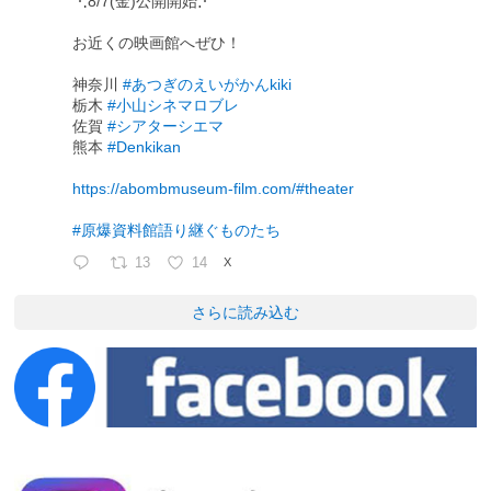
⋱8/7(金)公開開始⋰
お近くの映画館へぜひ！
神奈川
#あつぎのえいがかんkiki
栃木
#小山シネマロブレ
佐賀
#シアターシエマ
熊本
#Denkikan
https://abombmuseum-film.com/#theater
#原爆資料館語り継ぐものたち
13
14
X
さらに読み込む