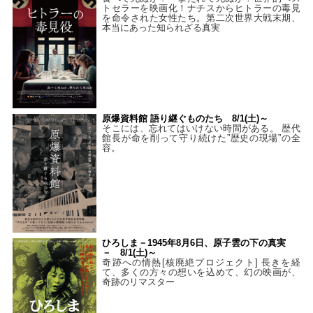
トセラーを映画化！ナチスからヒトラーの毒見
を命令された女性たち。第二次世界大戦末期、
本当にあった知られざる真実
原爆資料館 語り継ぐものたち 8/1(土)～
そこには、忘れてはいけない時間がある。 歴代
館長が命を削って守り続けた”歴史の現場”の全
容。
ひろしま－1945年8月6日、原子雲の下の真実
－ 8/1(土)～
奇跡への情熱[核廃絶プロジェクト] 長きを経
て、多くの方々の想いを込めて、幻の映画が、
奇跡のリマスター