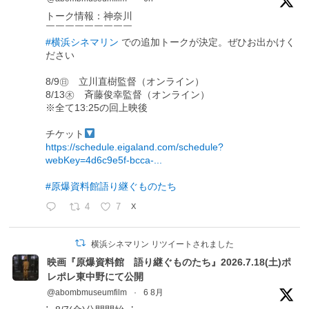
トーク情報：神奈川
￣￣￣￣￣￣￣￣￣
#横浜シネマリン
での追加トークが決定。ぜひお出かけく
ださい
8/9㊐ 立川直樹監督（オンライン）
8/13㊍ 斉藤俊幸監督（オンライン）
※全て13:25の回上映後
チケット
https://schedule.eigaland.com/schedule?
webKey=4d6c9e5f-bcca-...
#原爆資料館語り継ぐものたち
4
7
X
横浜シネマリン リツイートされました
映画『原爆資料館 語り継ぐものたち』2026.7.18(土)ポ
レポレ東中野にて公開
@abombmuseumfilm
·
6 8月