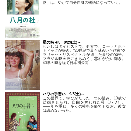
物」は、やがて自分自身の物語になっていく。
星の時 4K 8/29(土)～
わたしはタイピストで、処⼥で、コーラとホッ
トドッグが好き。“20世紀で最も謎めいた作家”ク
ラリッセ・リスペクトルが遺した最後の物語。
ブラジル映画史にきらめく、忘れがたい輝き。
40年の時を経て⽇本初公開
ハワの手習い 9/5(土)～
この世界で、学びがたった一つの望み。13歳で
結婚させられ、自由を奪われた母〈ハワ〉。
——年を重ね、多くの挫折を経てもなお、彼女
は諦めなかった。