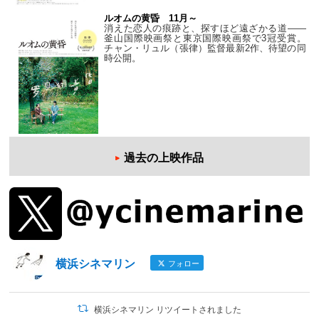
ルオムの黄昏 11月～
消えた恋人の痕跡と、探すほど遠ざかる道——
釜山国際映画祭と東京国際映画祭で3冠受賞。
チャン・リュル（張律）監督最新2作、待望の同
時公開。
過去の上映作品
横浜シネマリン
フォロー
横浜シネマリン リツイートされました