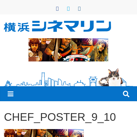
コ
ン
テ
ン
横
ツ
へ
浜
ス
キ
シ
ッ
プ
ネ
マ
CHEF_POSTER_9_10
リ
ン