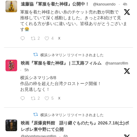
遠藤協『軍服を着た神様』公開中！
@kanouendo
·
4h
軍服を着た神様と赤い糸のチケット売れ数が同数で
推移していて深く感動しました。きっと2本続けて見
てくれる方が多いに違いない。皆様ありがとうございま
す
2
4
X
横浜シネマリン リツイートされました
映画『軍服を着た神様』 | 三叉路フィルム
@sansarofilm
·
5h
横浜シネマリン8/8
作品の枠を超えた台湾クロストーク開催！
お見逃しなく！
2
5
X
横浜シネマリン リツイートされました
映画『原爆資料館 語り継ぐものたち』2026.7.18(土)ポ
レポレ東中野にて公開
@abombmuseumfilm
·
6h