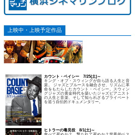
上映中・上映予定作品
カウント・ベイシー 7/25(土)～
キング・オブ・スウィングが自ら語る人生と音
楽。 ジャズとブルースを融合させ、リズムに革
命をもたらしたカウント・ベイシー。スウィン
グジャズの黄金時代を築いたジャズピアニスト
の人生と音楽、そして知られざるプライベート
を追う自伝的ドキュメンタリー。
ヒトラーの毒見役 8/1(土)～
食べて死ぬか？ 撃たれて死ぬか？世界的ベス