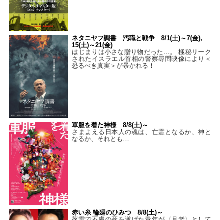
ネタニヤフ調書 汚職と戦争 8/1(土)～7(金),
15(土)～21(金)
はじまりは小さな贈り物だった…。 極秘リーク
されたイスラエル首相の警察尋問映像により＜
恐るべき真実＞が暴かれる！
軍服を着た神様 8/8(土)～
さまよえる日本人の魂は、亡霊となるか、神と
なるか、それとも…
赤い糸 輪廻のひみつ 8/8(土)～
落雷で不慮の死を遂げた青年が〈月老〉として