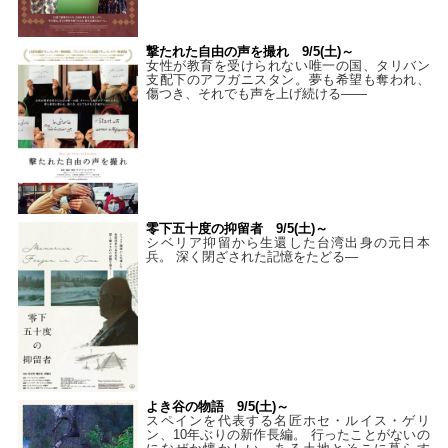
撃たれた自由の声を撮れ 9/5(土)～
女性が教育を受けられない唯一の国、タリバン
支配下のアフガニスタン。夢も希望も奪われ、
傷つき、それでも声を上げ続ける——
零下五十度の抑留者 9/5(土)～
シベリア抑留から生還した台湾出身の元日本
兵。 深く閉ざされた記憶をたどる—
よき谷の物語 9/5(土)～
スペインを代表する名匠ホセ・ルイス・ゲリ
ン、10年ぶりの新作長編。 行ったことがないの