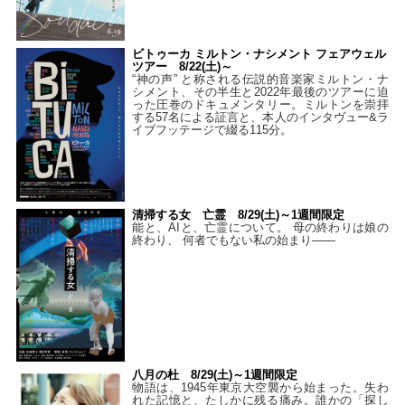
ビトゥーカ ミルトン・ナシメント フェアウェル
ツアー 8/22(土)～
“神の声” と称される伝説的音楽家ミルトン・ナ
シメント、その半生と2022年最後のツアーに迫
った圧巻のドキュメンタリー。ミルトンを崇拝
する57名による証言と、本人のインタヴュー&ラ
イブフッテージで綴る115分。
清掃する女 亡霊 8/29(土)～1週間限定
能と、AIと、亡霊について。 母の終わりは娘の
終わり、 何者でもない私の始まり――
八月の杜 8/29(土)～1週間限定
物語は、1945年東京大空襲から始まった。失わ
れた記憶と、たしかに残る痛み。誰かの「探し