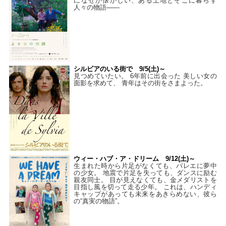
になぜか懐かしい、ある土地とそこに暮らす
人々の物語――
シルビアのいる街で 9/5(土)～
見つめていたい。 6年前に出会った 美しい女の
面影を求めて、 青年はその街をさまよった。
ウィー・ハブ・ア・ドリーム 9/12(土)～
生まれた時から片足がなくても、バレエに夢中
の少女。 地震で片足を失っても、ダンスに励む
親友同士。 目が見えなくても、金メダリストを
目指し風を切って走る少年。 これは、ハンディ
キャップがあっても未来をあきらめない、彼ら
の“真実の物語”。