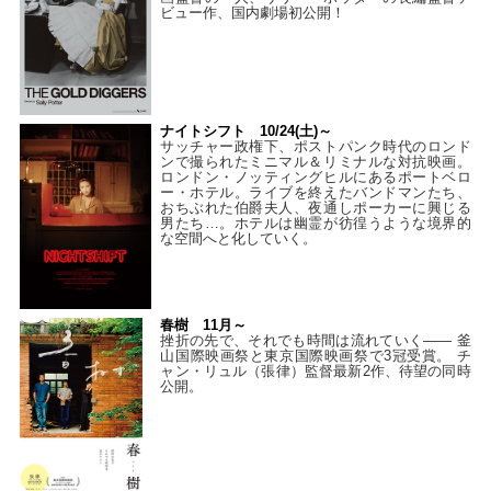
ビュー作、国内劇場初公開！
ナイトシフト 10/24(土)～
サッチャー政権下、ポストパンク時代のロンド
ンで撮られたミニマル＆リミナルな対抗映画。
ロンドン・ノッティングヒルにあるポートベロ
ー・ホテル。ライブを終えたバンドマンたち、
おちぶれた伯爵夫人、夜通しポーカーに興じる
男たち…。ホテルは幽霊が彷徨うような境界的
な空間へと化していく。
春樹 11月～
挫折の先で、それでも時間は流れていく—— 釜
山国際映画祭と東京国際映画祭で3冠受賞。 チ
ャン・リュル（張律）監督最新2作、待望の同時
公開。