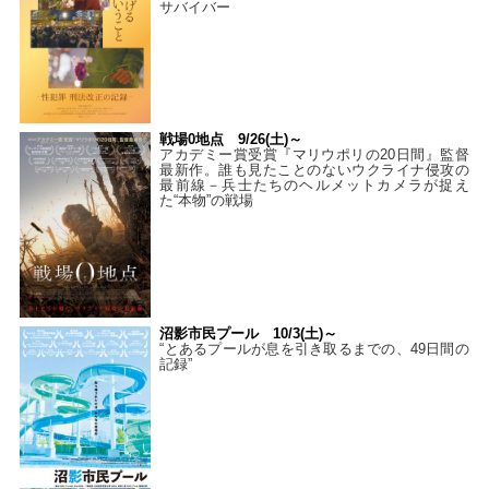
サバイバー
戦場0地点 9/26(土)～
アカデミー賞受賞『マリウポリの20日間』監督
最新作。誰も見たことのないウクライナ侵攻の
最前線－兵士たちのヘルメットカメラが捉え
た“本物”の戦場
沼影市民プール 10/3(土)～
“とあるプールが息を引き取るまでの、49日間の
記録”