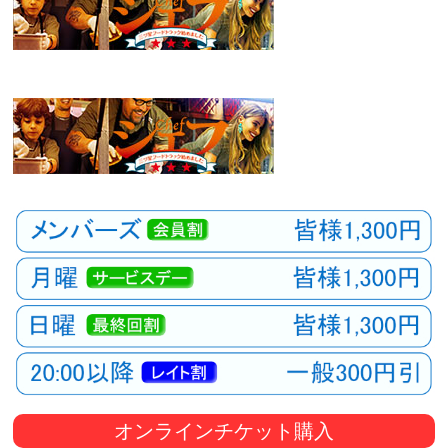
観
た
い
映
画
は
こ
の
街
で
オンラインチケット購入