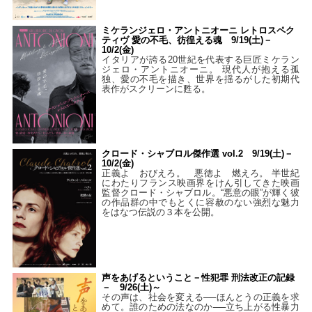
ミケランジェロ・アントニオーニ レトロスペク
ティヴ 愛の不毛、彷徨える魂 9/19(土)－
10/2(金)
イタリアが誇る20世紀を代表する巨匠ミケラン
ジェロ・アントニオーニ。 現代人が抱える孤
独、愛の不毛を描き、世界を揺るがした初期代
表作がスクリーンに甦る。
クロード・シャブロル傑作選 vol.2 9/19(土)－
10/2(金)
正義よ おびえろ。 悪徳よ 燃えろ。 半世紀
にわたりフランス映画界をけん引してきた映画
監督クロード・シャブロル。“悪意の眼”が輝く彼
の作品群の中でもとくに容赦のない強烈な魅力
をはなつ伝説の３本を公開。
声をあげるということ－性犯罪 刑法改正の記録
－ 9/26(土)～
その声は、社会を変える──ほんとうの正義を求
めて。誰のための法なのか──立ち上がる性暴力