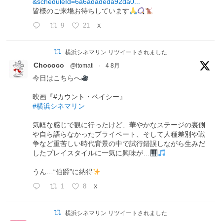
&scheduleId=6a6adadeda92da0...
皆様のご来場お待ちしています
9
21
X
横浜シネマリン リツイートされました
Chococo
@itomati
·
4 8月
今日はこちらへ
映画『#カウント・ベイシー』
#横浜シネマリン
気軽な感じで観に行ったけど、華やかなステージの裏側
や自ら語らなかったプライベート、そして人種差別や戦
争など重苦しい時代背景の中で試行錯誤しながら生みだ
したプレイスタイルに一気に興味が…
うん…“伯爵”に納得
1
8
X
横浜シネマリン リツイートされました