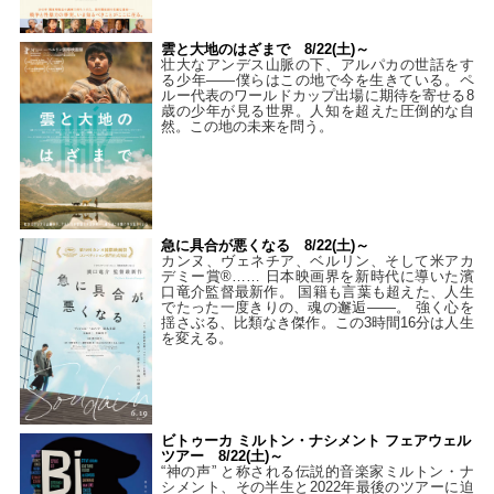
雲と大地のはざまで 8/22(土)～
壮大なアンデス山脈の下、アルパカの世話をす
る少年――僕らはこの地で今を生きている。ペ
ルー代表のワールドカップ出場に期待を寄せる8
歳の少年が見る世界。人知を超えた圧倒的な自
然。この地の未来を問う。
急に具合が悪くなる 8/22(土)～
カンヌ、ヴェネチア、ベルリン、そして米アカ
デミー賞®…… 日本映画界を新時代に導いた濱
口竜介監督最新作。 国籍も言葉も超えた、人生
でたった一度きりの、魂の邂逅――。 強く心を
揺さぶる、比類なき傑作。この3時間16分は人生
を変える。
ビトゥーカ ミルトン・ナシメント フェアウェル
ツアー 8/22(土)～
“神の声” と称される伝説的音楽家ミルトン・ナ
シメント、その半生と2022年最後のツアーに迫