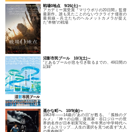
戦場0地点 9/26(土)～
アカデミー賞受賞『マリウポリの20日間』監督
最新作。誰も見たことのないウクライナ侵攻の
最前線－兵士たちのヘルメットカメラが捉え
た“本物”の戦場
沼影市民プール 10/3(土)～
“とあるプールが息を引き取るまでの、49日間の
記録”
遥かな町へ 10/9(金)～
1963年――14歳の“あの日”が甦る。「孤独のグ
ルメ」「神々の山嶺」漫画家・谷口ジローの世
界的名作が日本初実写化。中年男が中学時代へ
タイムスリップ…人生の選択を見つめ直す“大人
の青春物語”