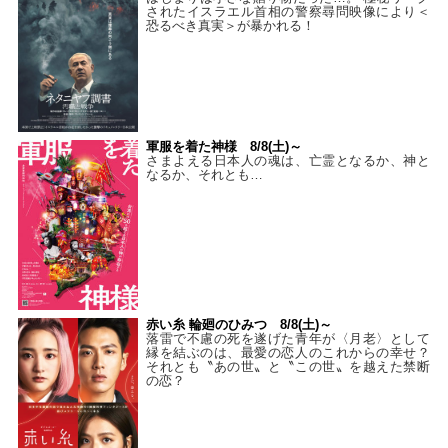
されたイスラエル首相の警察尋問映像により＜
恐るべき真実＞が暴かれる！
軍服を着た神様 8/8(土)～
さまよえる日本人の魂は、亡霊となるか、神と
なるか、それとも…
赤い糸 輪廻のひみつ 8/8(土)～
落雷で不慮の死を遂げた青年が〈月老〉として
縁を結ぶのは、最愛の恋人のこれからの幸せ？
それとも〝あの世〟と〝この世〟を越えた禁断
の恋？