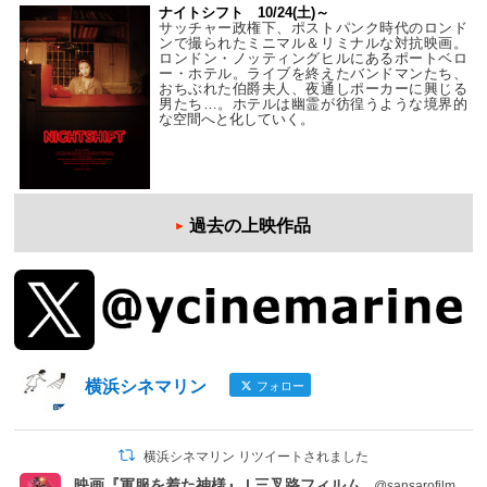
ナイトシフト 10/24(土)～
サッチャー政権下、ポストパンク時代のロンド
ンで撮られたミニマル＆リミナルな対抗映画。
ロンドン・ノッティングヒルにあるポートベロ
ー・ホテル。ライブを終えたバンドマンたち、
おちぶれた伯爵夫人、夜通しポーカーに興じる
男たち…。ホテルは幽霊が彷徨うような境界的
な空間へと化していく。
過去の上映作品
横浜シネマリン
フォロー
横浜シネマリン リツイートされました
映画『軍服を着た神様』 | 三叉路フィルム
@sansarofilm