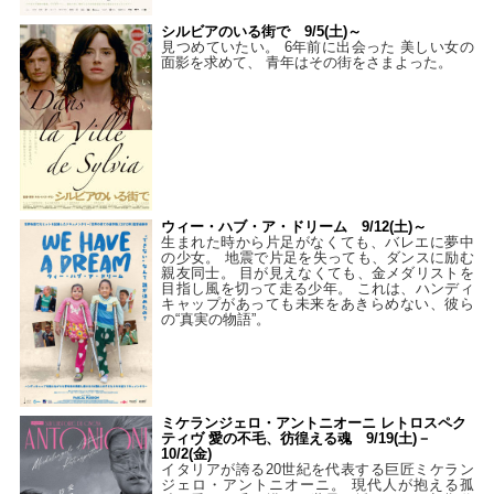
シルビアのいる街で 9/5(土)～
見つめていたい。 6年前に出会った 美しい女の
面影を求めて、 青年はその街をさまよった。
ウィー・ハブ・ア・ドリーム 9/12(土)～
生まれた時から片足がなくても、バレエに夢中
の少女。 地震で片足を失っても、ダンスに励む
親友同士。 目が見えなくても、金メダリストを
目指し風を切って走る少年。 これは、ハンディ
キャップがあっても未来をあきらめない、彼ら
の“真実の物語”。
ミケランジェロ・アントニオーニ レトロスペク
ティヴ 愛の不毛、彷徨える魂 9/19(土)－
10/2(金)
イタリアが誇る20世紀を代表する巨匠ミケラン
ジェロ・アントニオーニ。 現代人が抱える孤