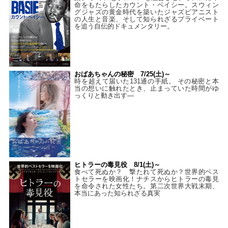
命をもたらしたカウント・ベイシー。スウィン
グジャズの黄金時代を築いたジャズピアニスト
の人生と音楽、そして知られざるプライベート
を追う自伝的ドキュメンタリー。
おばあちゃんの秘密 7/25(土)～
時を超えて届いた131通の手紙。 その秘密と本
当の想いに触れたとき、止まっていた時間がゆ
っくりと動き出す―
ヒトラーの毒見役 8/1(土)～
食べて死ぬか？ 撃たれて死ぬか？世界的ベス
トセラーを映画化！ナチスからヒトラーの毒見
を命令された女性たち。第二次世界大戦末期、
本当にあった知られざる真実