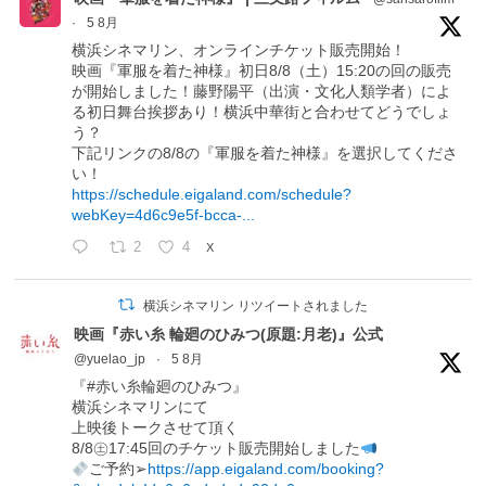
·
5 8月
横浜シネマリン、オンラインチケット販売開始！
映画『軍服を着た神様』初日8/8（土）15:20の回の販売
が開始しました！藤野陽平（出演・文化人類学者）によ
る初日舞台挨拶あり！横浜中華街と合わせてどうでしょ
う？
下記リンクの8/8の『軍服を着た神様』を選択してくださ
い！
https://schedule.eigaland.com/schedule?
webKey=4d6c9e5f-bcca-...
2
4
X
横浜シネマリン リツイートされました
映画『赤い糸 輪廻のひみつ(原題:月老)』公式
@yuelao_jp
·
5 8月
『#赤い糸輪廻のひみつ』
横浜シネマリンにて
上映後トークさせて頂く
8/8㊏17:45回のチケット販売開始しました
ご予約➢
https://app.eigaland.com/booking?