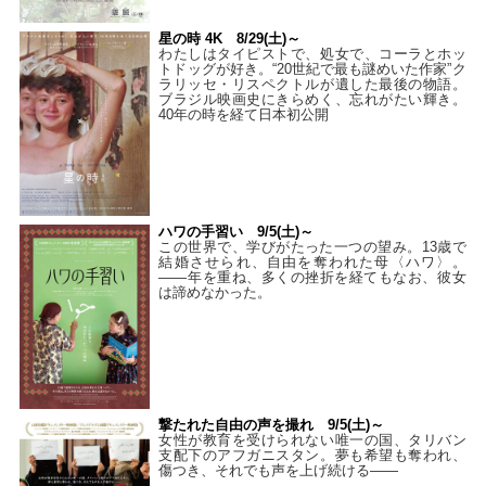
星の時 4K 8/29(土)～
わたしはタイピストで、処⼥で、コーラとホッ
トドッグが好き。“20世紀で最も謎めいた作家”ク
ラリッセ・リスペクトルが遺した最後の物語。
ブラジル映画史にきらめく、忘れがたい輝き。
40年の時を経て⽇本初公開
ハワの手習い 9/5(土)～
この世界で、学びがたった一つの望み。13歳で
結婚させられ、自由を奪われた母〈ハワ〉。
——年を重ね、多くの挫折を経てもなお、彼女
は諦めなかった。
撃たれた自由の声を撮れ 9/5(土)～
女性が教育を受けられない唯一の国、タリバン
支配下のアフガニスタン。夢も希望も奪われ、
傷つき、それでも声を上げ続ける——