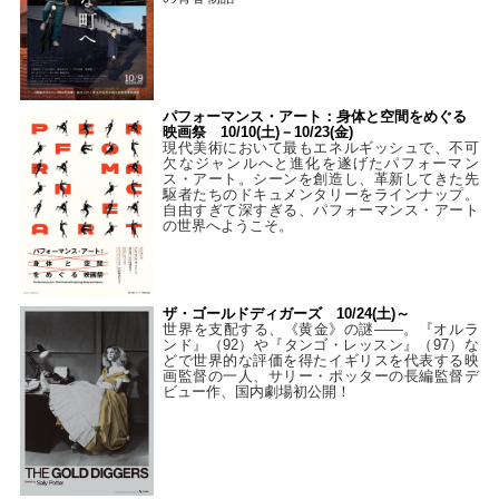
パフォーマンス・アート：身体と空間をめぐる
映画祭 10/10(土)－10/23(金)
現代美術において最もエネルギッシュで、不可
欠なジャンルへと進化を遂げたパフォーマン
ス・アート。シーンを創造し、革新してきた先
駆者たちのドキュメンタリーをラインナップ。
自由すぎて深すぎる、パフォーマンス・アート
の世界へようこそ。
ザ・ゴールドディガーズ 10/24(土)～
世界を支配する、《黄金》の謎――。『オルラ
ンド』（92）や『タンゴ・レッスン』（97）な
どで世界的な評価を得たイギリスを代表する映
画監督の一人、サリー・ポッターの長編監督デ
ビュー作、国内劇場初公開！