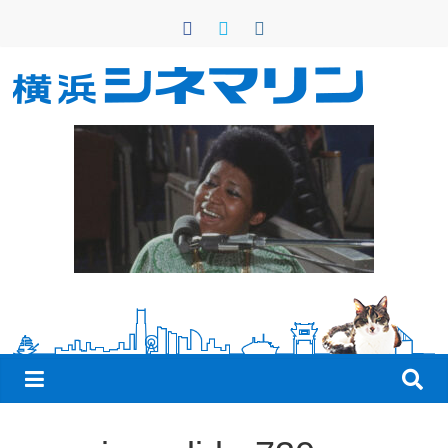
コ
ン
テ
ン
横
ツ
へ
浜
ス
キ
シ
ッ
プ
ネ
マ
リ
ン