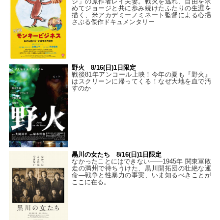
ジ」の原作者レイ夫妻。戦火を逃れ、自由を求
めてジョージと共に歩み続けたふたりの生涯を
描く、米アカデミーノミネート監督による心揺
さぶる傑作ドキュメンタリー
野火 8/16(日)1日限定
戦後81年アンコール上映！今年の夏も『野火』
はスクリーンに帰ってくる！なぜ大地を血で汚
すのか
黒川の女たち 8/16(日)1日限定
なかったことにはできない——1945年 関東軍敗
走の満州で待ちうけた、黒川開拓団の壮絶な運
命―戦争と性暴力の事実、いま知るべきことが
ここに在る。