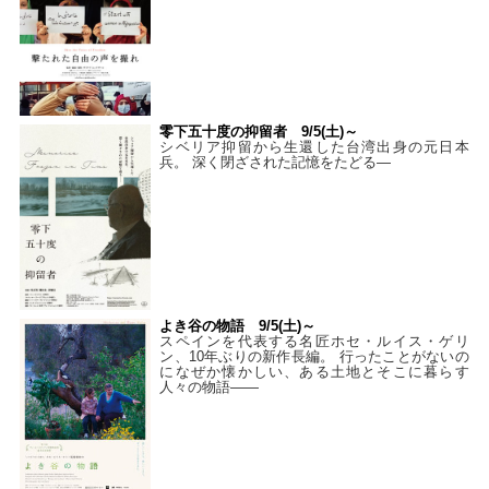
零下五十度の抑留者 9/5(土)～
シベリア抑留から生還した台湾出身の元日本
兵。 深く閉ざされた記憶をたどる—
よき谷の物語 9/5(土)～
スペインを代表する名匠ホセ・ルイス・ゲリ
ン、10年ぶりの新作長編。 行ったことがないの
になぜか懐かしい、ある土地とそこに暮らす
人々の物語――