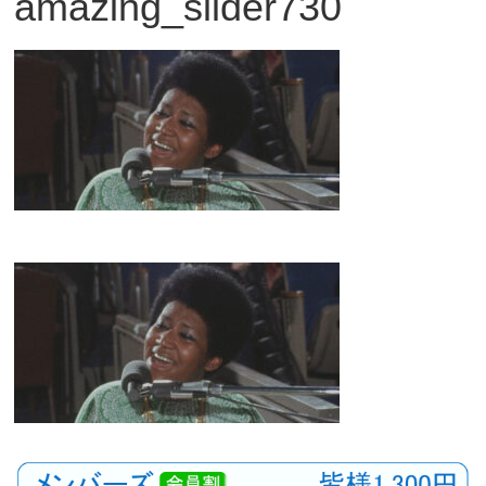
amazing_slider730
観
た
い
映
画
は
こ
の
街
で