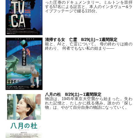
った圧巻のドキュメンタリー。ミルトンを崇拝
する57名による証言と、本人のインタヴュー&ラ
イブフッテージで綴る115分。
清掃する女 亡霊 8/29(土)～1週間限定
能と、AIと、亡霊について。 母の終わりは娘の
終わり、 何者でもない私の始まり――
八月の杜 8/29(土)～1週間限定
物語は、1945年東京大空襲から始まった。失わ
れた記憶と、たしかに残る痛み。誰かの「探し
物」は、やがて自分自身の物語になっていく。