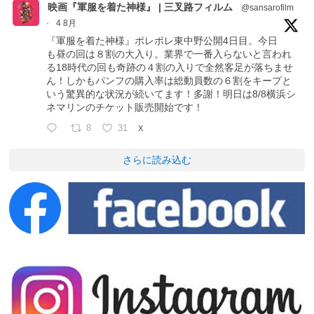
映画『軍服を着た神様』 | 三叉路フィルム
@sansarofilm
·
4 8月
『軍服を着た神様』ポレポレ東中野公開4日目。今日
も昼の回は８割の大入り。業界で一番入らないと言われ
る18時代の回も奇跡の４割の入りで全然客足が落ちませ
ん！しかもパンフの購入率は総動員数の６割をキープと
いう驚異的な状況が続いてます！多謝！明日は8/8横浜シ
ネマリンのチケット販売開始です！
8
31
X
さらに読み込む