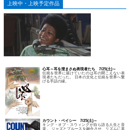
上映中・上映予定作品
心耳～耳を澄まさぬ表現者たち 7/25(土)～
伝統を世界に届けていたのは耳の聞こえない表
現者たちだった。 日本の文化と伝統を世界へ繋
げる手話の縁。
カウント・ベイシー 7/25(土)～
キング・オブ・スウィングが自ら語る人生と音
楽。 ジャズとブルースを融合させ、リズムに革