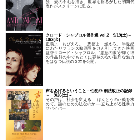
独、愛の不毛を描き、世界を揺るがした初期代
表作がスクリーンに甦る。
クロード・シャブロル傑作選 vol.2 9/19(土)－
10/2(金)
正義よ おびえろ。 悪徳よ 燃えろ。 半世紀
にわたりフランス映画界をけん引してきた映画
監督クロード・シャブロル。“悪意の眼”が輝く彼
の作品群の中でもとくに容赦のない強烈な魅力
をはなつ伝説の３本を公開。
声をあげるということ－性犯罪 刑法改正の記録
－ 9/26(土)～
その声は、社会を変える──ほんとうの正義を求
めて。誰のための法なのか──立ち上がる性暴力
サバイバー