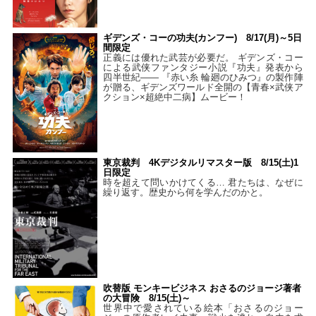
ギデンズ・コーの功夫(カンフー) 8/17(月)～5日
間限定
正義には優れた武芸が必要だ。 ギデンズ・コー
による武侠ファンタジー小説『功夫』発表から
四半世紀―― 『赤い糸 輪廻のひみつ』の製作陣
が贈る、ギデンズワールド全開の【青春×武侠ア
クション×超絶中二病】ムービー！
東京裁判 4Kデジタルリマスター版 8/15(土)1
日限定
時を超えて問いかけてくる… 君たちは、なぜに
繰り返す。歴史から何を学んだのかと。
吹替版 モンキービジネス おさるのジョージ著者
の大冒険 8/15(土)～
世界中で愛されている絵本「おさるのジョー