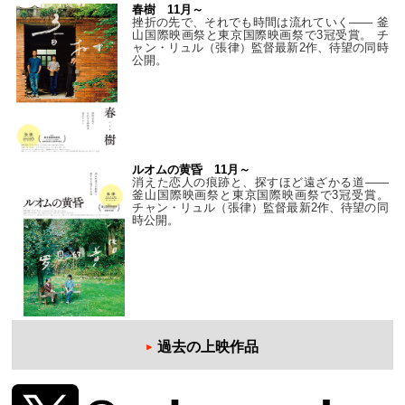
春樹 11月～
挫折の先で、それでも時間は流れていく—— 釜
山国際映画祭と東京国際映画祭で3冠受賞。 チ
ャン・リュル（張律）監督最新2作、待望の同時
公開。
ルオムの黄昏 11月～
消えた恋人の痕跡と、探すほど遠ざかる道——
釜山国際映画祭と東京国際映画祭で3冠受賞。
チャン・リュル（張律）監督最新2作、待望の同
時公開。
過去の上映作品