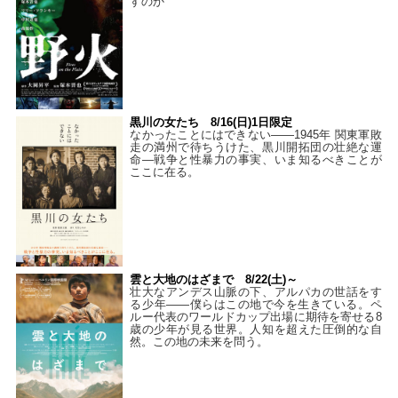
すのか
黒川の女たち 8/16(日)1日限定
なかったことにはできない——1945年 関東軍敗
走の満州で待ちうけた、黒川開拓団の壮絶な運
命―戦争と性暴力の事実、いま知るべきことが
ここに在る。
雲と大地のはざまで 8/22(土)～
壮大なアンデス山脈の下、アルパカの世話をす
る少年――僕らはこの地で今を生きている。ペ
ルー代表のワールドカップ出場に期待を寄せる8
歳の少年が見る世界。人知を超えた圧倒的な自
然。この地の未来を問う。