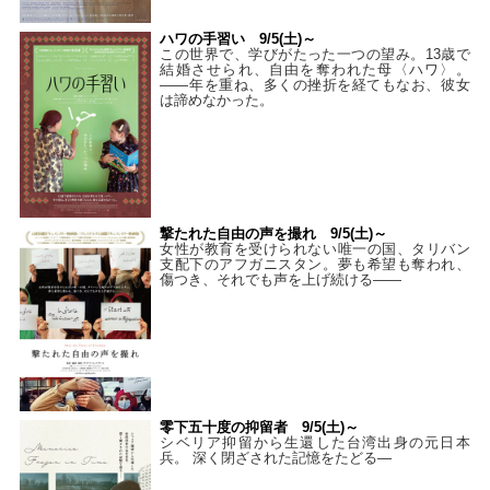
ハワの手習い 9/5(土)～
この世界で、学びがたった一つの望み。13歳で
結婚させられ、自由を奪われた母〈ハワ〉。
——年を重ね、多くの挫折を経てもなお、彼女
は諦めなかった。
撃たれた自由の声を撮れ 9/5(土)～
女性が教育を受けられない唯一の国、タリバン
支配下のアフガニスタン。夢も希望も奪われ、
傷つき、それでも声を上げ続ける——
零下五十度の抑留者 9/5(土)～
シベリア抑留から生還した台湾出身の元日本
兵。 深く閉ざされた記憶をたどる—