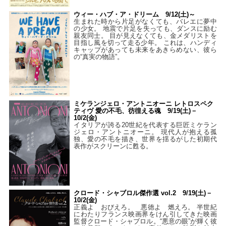
ウィー・ハブ・ア・ドリーム 9/12(土)～
生まれた時から片足がなくても、バレエに夢中
の少女。 地震で片足を失っても、ダンスに励む
親友同士。 目が見えなくても、金メダリストを
目指し風を切って走る少年。 これは、ハンディ
キャップがあっても未来をあきらめない、彼ら
の“真実の物語”。
ミケランジェロ・アントニオーニ レトロスペク
ティヴ 愛の不毛、彷徨える魂 9/19(土)－
10/2(金)
イタリアが誇る20世紀を代表する巨匠ミケラン
ジェロ・アントニオーニ。 現代人が抱える孤
独、愛の不毛を描き、世界を揺るがした初期代
表作がスクリーンに甦る。
クロード・シャブロル傑作選 vol.2 9/19(土)－
10/2(金)
正義よ おびえろ。 悪徳よ 燃えろ。 半世紀
にわたりフランス映画界をけん引してきた映画
監督クロード・シャブロル。“悪意の眼”が輝く彼