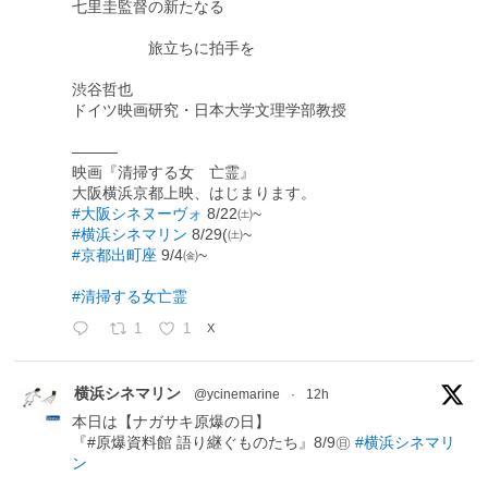
七里圭監督の新たなる
旅立ちに拍手を
渋谷哲也
ドイツ映画研究・日本大学文理学部教授
―――
映画『清掃する女 亡霊』
大阪横浜京都上映、はじまります。
#大阪シネヌーヴォ
8/22㈯~
#横浜シネマリン
8/29(㈯~
#京都出町座
9/4㈮~
#清掃する女亡霊
1
1
X
横浜シネマリン
@ycinemarine
·
12h
本日は【ナガサキ原爆の日】
『#原爆資料館 語り継ぐものたち』8/9㊐
#横浜シネマリ
ン