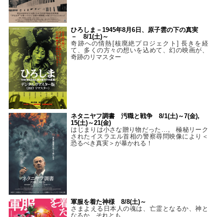
ひろしま－1945年8月6日、原子雲の下の真実
－ 8/1(土)～
奇跡への情熱[核廃絶プロジェクト] 長きを経
て、多くの方々の想いを込めて、幻の映画が、
奇跡のリマスター
ネタニヤフ調書 汚職と戦争 8/1(土)～7(金),
15(土)～21(金)
はじまりは小さな贈り物だった…。 極秘リーク
されたイスラエル首相の警察尋問映像により＜
恐るべき真実＞が暴かれる！
軍服を着た神様 8/8(土)～
さまよえる日本人の魂は、亡霊となるか、神と
なるか、それとも…