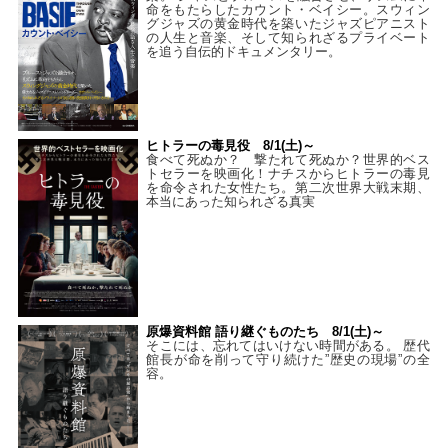
命をもたらしたカウント・ベイシー。スウィン
グジャズの黄金時代を築いたジャズピアニスト
の人生と音楽、そして知られざるプライベート
を追う自伝的ドキュメンタリー。
ヒトラーの毒見役 8/1(土)～
食べて死ぬか？ 撃たれて死ぬか？世界的ベス
トセラーを映画化！ナチスからヒトラーの毒見
を命令された女性たち。第二次世界大戦末期、
本当にあった知られざる真実
原爆資料館 語り継ぐものたち 8/1(土)～
そこには、忘れてはいけない時間がある。 歴代
館長が命を削って守り続けた”歴史の現場”の全
容。