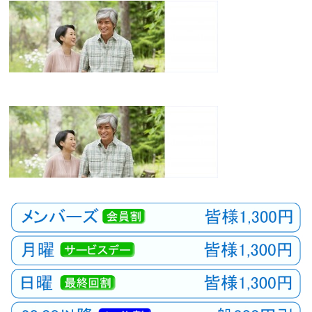
観
た
い
映
画
は
こ
の
街
で