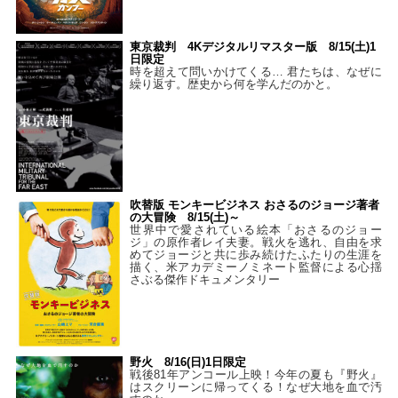
東京裁判 4Kデジタルリマスター版 8/15(土)1
日限定
時を超えて問いかけてくる… 君たちは、なぜに
繰り返す。歴史から何を学んだのかと。
吹替版 モンキービジネス おさるのジョージ著者
の大冒険 8/15(土)～
世界中で愛されている絵本「おさるのジョー
ジ」の原作者レイ夫妻。戦火を逃れ、自由を求
めてジョージと共に歩み続けたふたりの生涯を
描く、米アカデミーノミネート監督による心揺
さぶる傑作ドキュメンタリー
野火 8/16(日)1日限定
戦後81年アンコール上映！今年の夏も『野火』
はスクリーンに帰ってくる！なぜ大地を血で汚