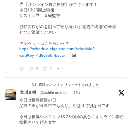
【オンライン舞台挨拶】がございます！
本日13:25回上映後
ゲスト：立川直樹監督
歴代館長が命を削って守り続けた”歴史の現場”の全容
ぜひご鑑賞ください
チケットはこちらから
https://schedule.eigaland.com/schedule?
webKey=4d6c9e5f-bcca-...
9
11
X
横浜シネマリン リツイートされました
立川直樹
@tachihiroshima
·
13h
今日は長崎原爆の日
父方の里が諫早市でもあり、やはり特別な日です
今日は横浜シネマリン13:25の回のあとにオンライン舞台
挨拶させて頂きます