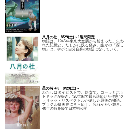
八月の杜 8/29(土)～1週間限定
物語は、1945年東京大空襲から始まった。失わ
れた記憶と、たしかに残る痛み。誰かの「探し
物」は、やがて自分自身の物語になっていく。
星の時 4K 8/29(土)～
わたしはタイピストで、処⼥で、コーラとホッ
トドッグが好き。“20世紀で最も謎めいた作家”ク
ラリッセ・リスペクトルが遺した最後の物語。
ブラジル映画史にきらめく、忘れがたい輝き。
40年の時を経て⽇本初公開