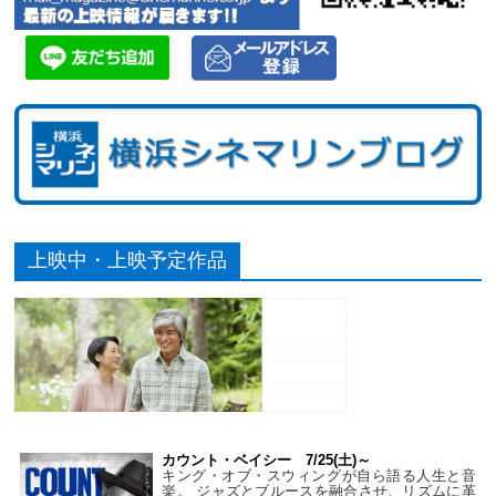
上映中・上映予定作品
カウント・ベイシー 7/25(土)～
キング・オブ・スウィングが自ら語る人生と音
楽。 ジャズとブルースを融合させ、リズムに革