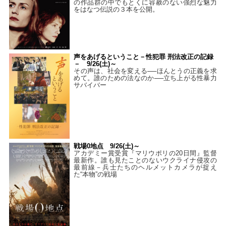
の作品群の中でもとくに容赦のない強烈な魅力
をはなつ伝説の３本を公開。
声をあげるということ－性犯罪 刑法改正の記録
－ 9/26(土)～
その声は、社会を変える──ほんとうの正義を求
めて。誰のための法なのか──立ち上がる性暴力
サバイバー
戦場0地点 9/26(土)～
アカデミー賞受賞『マリウポリの20日間』監督
最新作。誰も見たことのないウクライナ侵攻の
最前線－兵士たちのヘルメットカメラが捉え
た“本物”の戦場