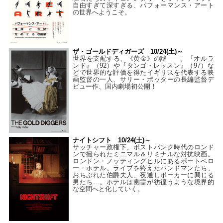
自由すぎて深すぎる、パフォーマンス・アート
の世界へようこそ。
ザ・ゴールドディガーズ 10/24(土)～
世界を支配する、《黄金》の謎――。『オルラ
ンド』（92）や『タンゴ・レッスン』（97）な
どで世界的な評価を得たイギリスを代表する映
画監督の一人、サリー・ポッターの長編監督デ
ビュー作、国内劇場初公開！
ナイトシフト 10/24(土)～
サッチャー政権下、ポストパンク時代のロンド
ンで撮られたミニマル＆リミナルな対抗映画。
ロンドン・ノッティングヒルにあるポートベロ
ー・ホテル。ライブを終えたバンドマンたち、
おちぶれた伯爵夫人、夜通しポーカーに興じる
男たち…。ホテルは幽霊が彷徨うような境界的
な空間へと化していく。