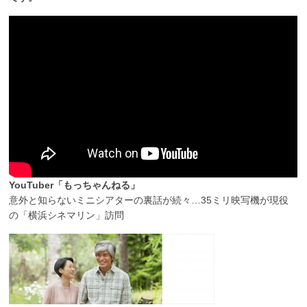
YouTuber「もっちゃんねる」
意外と知らないミニシアターの裏話が続々…35ミリ映写機が現役
の「横浜シネマリン」訪問