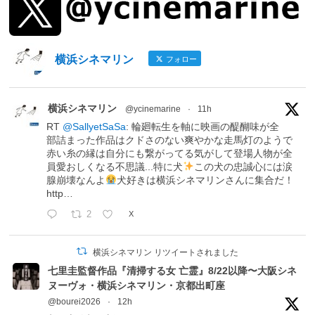
横浜シネマリン
フォロー
横浜シネマリン
@ycinemarine
·
11h
RT
@SallyetSaSa
: 輪廻転生を軸に映画の醍醐味が全
部詰まった作品はクドさのない爽やかな走馬灯のようで
赤い糸の縁は自分にも繋がってる気がして登場人物が全
員愛おしくなる不思議...特に犬
この犬の忠誠心には涙
腺崩壊なんよ
犬好きは横浜シネマリンさんに集合だ！
http…
2
X
横浜シネマリン リツイートされました
七里圭監督作品『清掃する女 亡霊』8/22以降〜大阪シネ
ヌーヴォ・横浜シネマリン・京都出町座
@bourei2026
·
12h