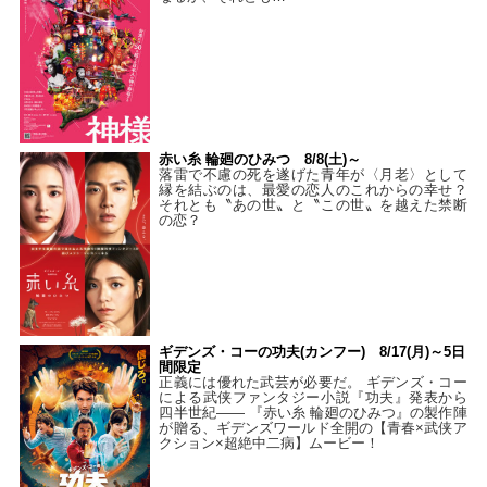
赤い糸 輪廻のひみつ 8/8(土)～
落雷で不慮の死を遂げた青年が〈月老〉として
縁を結ぶのは、最愛の恋人のこれからの幸せ？
それとも〝あの世〟と〝この世〟を越えた禁断
の恋？
ギデンズ・コーの功夫(カンフー) 8/17(月)～5日
間限定
正義には優れた武芸が必要だ。 ギデンズ・コー
による武侠ファンタジー小説『功夫』発表から
四半世紀―― 『赤い糸 輪廻のひみつ』の製作陣
が贈る、ギデンズワールド全開の【青春×武侠ア
クション×超絶中二病】ムービー！