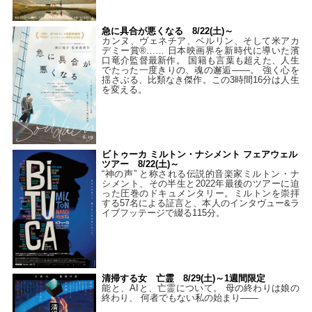
急に具合が悪くなる 8/22(土)～
カンヌ、ヴェネチア、ベルリン、そして米アカ
デミー賞®…… 日本映画界を新時代に導いた濱
口竜介監督最新作。 国籍も言葉も超えた、人生
でたった一度きりの、魂の邂逅――。 強く心を
揺さぶる、比類なき傑作。この3時間16分は人生
を変える。
ビトゥーカ ミルトン・ナシメント フェアウェル
ツアー 8/22(土)～
“神の声” と称される伝説的音楽家ミルトン・ナ
シメント、その半生と2022年最後のツアーに迫
った圧巻のドキュメンタリー。ミルトンを崇拝
する57名による証言と、本人のインタヴュー&ラ
イブフッテージで綴る115分。
清掃する女 亡霊 8/29(土)～1週間限定
能と、AIと、亡霊について。 母の終わりは娘の
終わり、 何者でもない私の始まり――