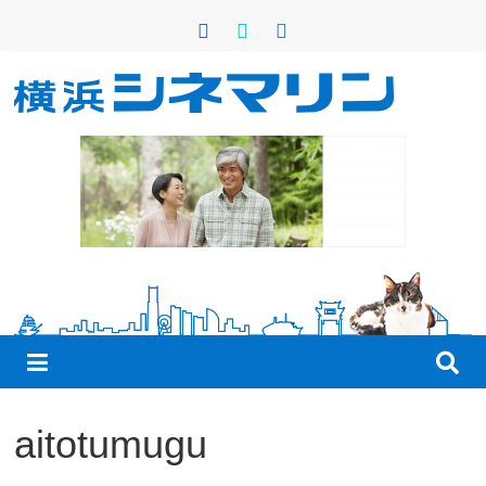
コ
ン
テ
ン
横
ツ
へ
浜
ス
キ
シ
ッ
プ
ネ
マ
リ
aitotumugu
ン