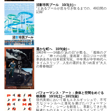
沼影市民プール 10/3(土)～
“とあるプールが息を引き取るまでの、49日間の
記録”
遥かな町へ 10/9(金)～
1963年――14歳の“あの日”が甦る。「孤独のグ
ルメ」「神々の山嶺」漫画家・谷口ジローの世
界的名作が日本初実写化。中年男が中学時代へ
タイムスリップ…人生の選択を見つめ直す“大人
の青春物語”
パフォーマンス・アート：身体と空間をめぐる
映画祭 10/10(土)－10/23(金)
現代美術において最もエネルギッシュで、不可
欠なジャンルへと進化を遂げたパフォーマン
ス・アート。シーンを創造し、革新してきた先
駆者たちのドキュメンタリーをラインナップ。