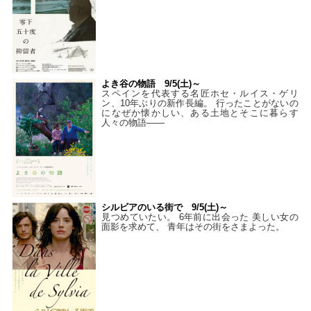
よき谷の物語 9/5(土)～
スペインを代表する名匠ホセ・ルイス・ゲリ
ン、10年ぶりの新作長編。 行ったことがないの
になぜか懐かしい、ある土地とそこに暮らす
人々の物語――
シルビアのいる街で 9/5(土)～
見つめていたい。 6年前に出会った 美しい女の
面影を求めて、 青年はその街をさまよった。