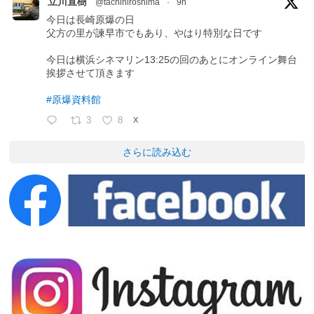
立川直樹
@tachihiroshima
·
9h
今日は長崎原爆の日
父方の里が諫早市でもあり、やはり特別な日です
今日は横浜シネマリン13:25の回のあとにオンライン舞台
挨拶させて頂きます
#原爆資料館
3
8
X
さらに読み込む