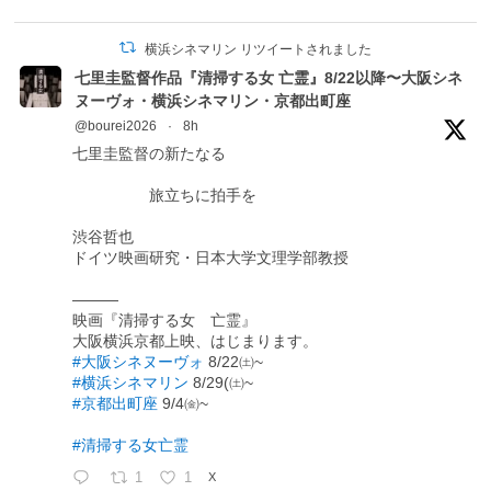
横浜シネマリン リツイートされました
七里圭監督作品『清掃する女 亡霊』8/22以降〜大阪シネ
ヌーヴォ・横浜シネマリン・京都出町座
@bourei2026
·
8h
七里圭監督の新たなる
旅立ちに拍手を
渋谷哲也
ドイツ映画研究・日本大学文理学部教授
―――
映画『清掃する女 亡霊』
大阪横浜京都上映、はじまります。
#大阪シネヌーヴォ
8/22㈯~
#横浜シネマリン
8/29(㈯~
#京都出町座
9/4㈮~
#清掃する女亡霊
1
1
X