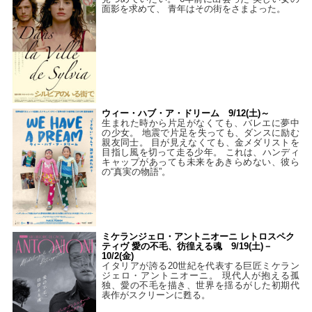
面影を求めて、 青年はその街をさまよった。
ウィー・ハブ・ア・ドリーム 9/12(土)～
生まれた時から片足がなくても、バレエに夢中
の少女。 地震で片足を失っても、ダンスに励む
親友同士。 目が見えなくても、金メダリストを
目指し風を切って走る少年。 これは、ハンディ
キャップがあっても未来をあきらめない、彼ら
の“真実の物語”。
ミケランジェロ・アントニオーニ レトロスペク
ティヴ 愛の不毛、彷徨える魂 9/19(土)－
10/2(金)
イタリアが誇る20世紀を代表する巨匠ミケラン
ジェロ・アントニオーニ。 現代人が抱える孤
独、愛の不毛を描き、世界を揺るがした初期代
表作がスクリーンに甦る。