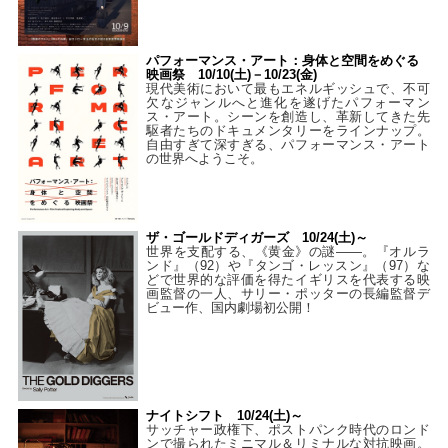
パフォーマンス・アート：身体と空間をめぐる
映画祭 10/10(土)－10/23(金)
現代美術において最もエネルギッシュで、不可
欠なジャンルへと進化を遂げたパフォーマン
ス・アート。シーンを創造し、革新してきた先
駆者たちのドキュメンタリーをラインナップ。
自由すぎて深すぎる、パフォーマンス・アート
の世界へようこそ。
ザ・ゴールドディガーズ 10/24(土)～
世界を支配する、《黄金》の謎――。『オルラ
ンド』（92）や『タンゴ・レッスン』（97）な
どで世界的な評価を得たイギリスを代表する映
画監督の一人、サリー・ポッターの長編監督デ
ビュー作、国内劇場初公開！
ナイトシフト 10/24(土)～
サッチャー政権下、ポストパンク時代のロンド
ンで撮られたミニマル＆リミナルな対抗映画。