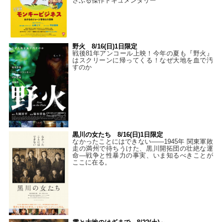
さぶる傑作ドキュメンタリー
野火 8/16(日)1日限定
戦後81年アンコール上映！今年の夏も『野火』
はスクリーンに帰ってくる！なぜ大地を血で汚
すのか
黒川の女たち 8/16(日)1日限定
なかったことにはできない——1945年 関東軍敗
走の満州で待ちうけた、黒川開拓団の壮絶な運
命―戦争と性暴力の事実、いま知るべきことが
ここに在る。