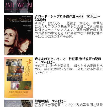
クロード・シャブロル傑作選 vol.2 9/19(土)－
10/2(金)
正義よ おびえろ。 悪徳よ 燃えろ。 半世紀
にわたりフランス映画界をけん引してきた映画
監督クロード・シャブロル。“悪意の眼”が輝く彼
の作品群の中でもとくに容赦のない強烈な魅力
をはなつ伝説の３本を公開。
声をあげるということ－性犯罪 刑法改正の記録
－ 9/26(土)～
その声は、社会を変える──ほんとうの正義を求
めて。誰のための法なのか──立ち上がる性暴力
サバイバー
戦場0地点 9/26(土)～
アカデミー賞受賞『マリウポリの20日間』監督