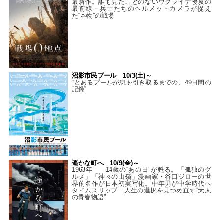
最新作。誰も見たことのないウクライナ侵攻の
最前線－兵士たちのヘルメットカメラが捉え
た“本物”の戦場
沼影市民プール 10/3(土)～
“とあるプールが息を引き取るまでの、49日間の
記録”
遥かな町へ 10/9(金)～
1963年――14歳の“あの日”が甦る。「孤独のグ
ルメ」「神々の山嶺」漫画家・谷口ジローの世
界的名作が日本初実写化。中年男が中学時代へ
タイムスリップ…人生の選択を見つめ直す“大人
の青春物語”