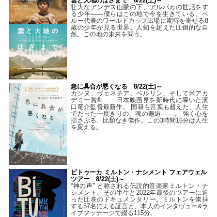
雲と大地のはざまで 8/22(土)～
壮大なアンデス山脈の下、アルパカの世話をす
る少年――僕らはこの地で今を生きている。ペ
ルー代表のワールドカップ出場に期待を寄せる8
歳の少年が見る世界。人知を超えた圧倒的な自
然。この地の未来を問う。
急に具合が悪くなる 8/22(土)～
カンヌ、ヴェネチア、ベルリン、そして米アカ
デミー賞®…… 日本映画界を新時代に導いた濱
口竜介監督最新作。 国籍も言葉も超えた、人生
でたった一度きりの、魂の邂逅――。 強く心を
揺さぶる、比類なき傑作。この3時間16分は人生
を変える。
ビトゥーカ ミルトン・ナシメント フェアウェル
ツアー 8/22(土)～
“神の声” と称される伝説的音楽家ミルトン・ナ
シメント、その半生と2022年最後のツアーに迫
った圧巻のドキュメンタリー。ミルトンを崇拝
する57名による証言と、本人のインタヴュー&ラ
イブフッテージで綴る115分。