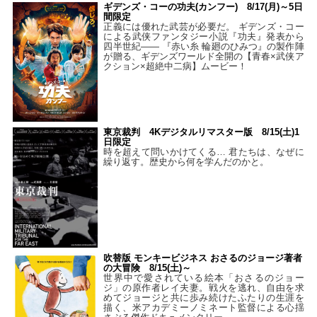
ギデンズ・コーの功夫(カンフー) 8/17(月)～5日
間限定
正義には優れた武芸が必要だ。 ギデンズ・コー
による武侠ファンタジー小説『功夫』発表から
四半世紀―― 『赤い糸 輪廻のひみつ』の製作陣
が贈る、ギデンズワールド全開の【青春×武侠ア
クション×超絶中二病】ムービー！
東京裁判 4Kデジタルリマスター版 8/15(土)1
日限定
時を超えて問いかけてくる… 君たちは、なぜに
繰り返す。歴史から何を学んだのかと。
吹替版 モンキービジネス おさるのジョージ著者
の大冒険 8/15(土)～
世界中で愛されている絵本「おさるのジョー
ジ」の原作者レイ夫妻。戦火を逃れ、自由を求
めてジョージと共に歩み続けたふたりの生涯を
描く、米アカデミーノミネート監督による心揺