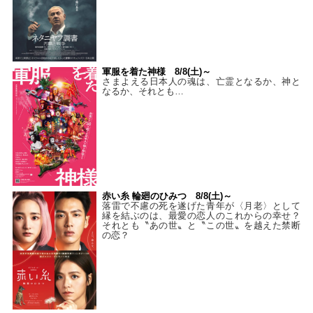
軍服を着た神様 8/8(土)～
さまよえる日本人の魂は、亡霊となるか、神と
なるか、それとも…
赤い糸 輪廻のひみつ 8/8(土)～
落雷で不慮の死を遂げた青年が〈月老〉として
縁を結ぶのは、最愛の恋人のこれからの幸せ？
それとも〝あの世〟と〝この世〟を越えた禁断
の恋？