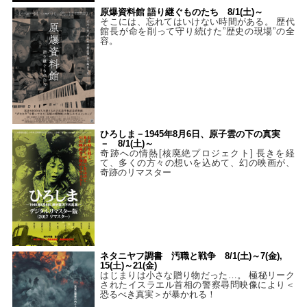
原爆資料館 語り継ぐものたち 8/1(土)～
そこには、忘れてはいけない時間がある。 歴代
館長が命を削って守り続けた”歴史の現場”の全
容。
ひろしま－1945年8月6日、原子雲の下の真実
－ 8/1(土)～
奇跡への情熱[核廃絶プロジェクト] 長きを経
て、多くの方々の想いを込めて、幻の映画が、
奇跡のリマスター
ネタニヤフ調書 汚職と戦争 8/1(土)～7(金),
15(土)～21(金)
はじまりは小さな贈り物だった…。 極秘リーク
されたイスラエル首相の警察尋問映像により＜
恐るべき真実＞が暴かれる！