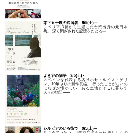
零下五十度の抑留者 9/5(土)～
シベリア抑留から生還した台湾出身の元日本
兵。 深く閉ざされた記憶をたどる—
よき谷の物語 9/5(土)～
スペインを代表する名匠ホセ・ルイス・ゲリ
ン、10年ぶりの新作長編。 行ったことがないの
になぜか懐かしい、ある土地とそこに暮らす
人々の物語――
シルビアのいる街で 9/5(土)～
見つめていたい。 6年前に出会った 美しい女の