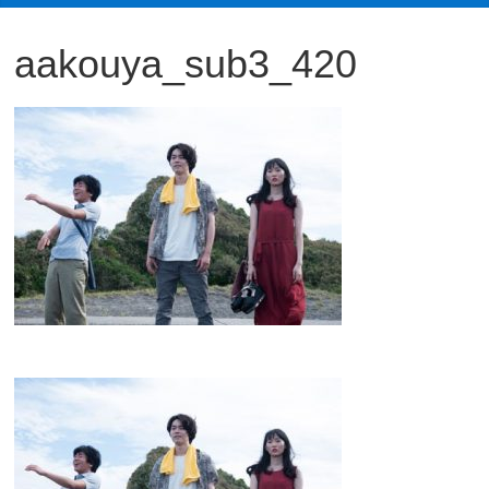
観
aakouya_sub3_420
た
い
映
画
は
こ
の
街
で