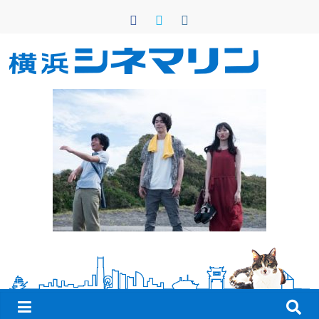
コ
ン
テ
ン
横
ツ
へ
浜
ス
キ
シ
ッ
プ
ネ
マ
リ
ン