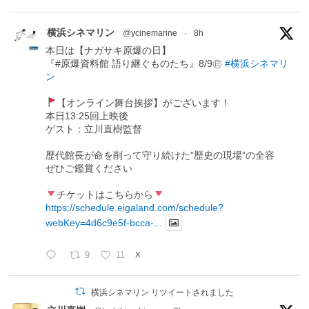
横浜シネマリン
@ycinemarine
·
8h
本日は【ナガサキ原爆の日】
『#原爆資料館 語り継ぐものたち』8/9㊐
#横浜シネマリ
ン
【オンライン舞台挨拶】がございます！
本日13:25回上映後
ゲスト：立川直樹監督
歴代館長が命を削って守り続けた”歴史の現場”の全容
ぜひご鑑賞ください
チケットはこちらから
https://schedule.eigaland.com/schedule?
webKey=4d6c9e5f-bcca-...
9
11
X
横浜シネマリン リツイートされました