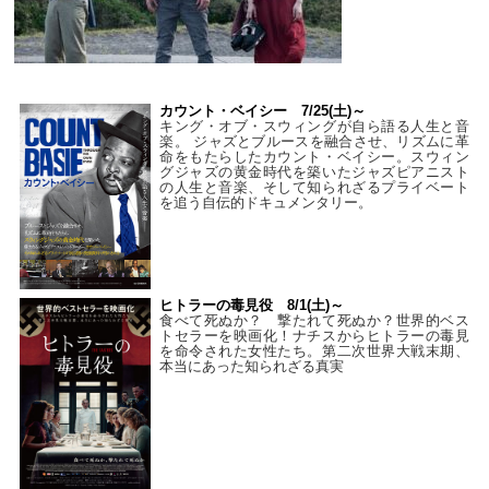
カウント・ベイシー 7/25(土)～
キング・オブ・スウィングが自ら語る人生と音
楽。 ジャズとブルースを融合させ、リズムに革
命をもたらしたカウント・ベイシー。スウィン
グジャズの黄金時代を築いたジャズピアニスト
の人生と音楽、そして知られざるプライベート
を追う自伝的ドキュメンタリー。
ヒトラーの毒見役 8/1(土)～
食べて死ぬか？ 撃たれて死ぬか？世界的ベス
トセラーを映画化！ナチスからヒトラーの毒見
を命令された女性たち。第二次世界大戦末期、
本当にあった知られざる真実