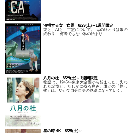
清掃する女 亡霊 8/29(土)～1週間限定
能と、AIと、亡霊について。 母の終わりは娘の
終わり、 何者でもない私の始まり――
八月の杜 8/29(土)～1週間限定
物語は、1945年東京大空襲から始まった。失わ
れた記憶と、たしかに残る痛み。誰かの「探し
物」は、やがて自分自身の物語になっていく。
星の時 4K 8/29(土)～