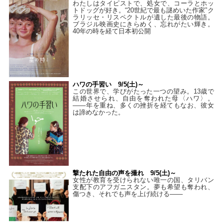
わたしはタイピストで、処⼥で、コーラとホッ
トドッグが好き。“20世紀で最も謎めいた作家”ク
ラリッセ・リスペクトルが遺した最後の物語。
ブラジル映画史にきらめく、忘れがたい輝き。
40年の時を経て⽇本初公開
ハワの手習い 9/5(土)～
この世界で、学びがたった一つの望み。13歳で
結婚させられ、自由を奪われた母〈ハワ〉。
——年を重ね、多くの挫折を経てもなお、彼女
は諦めなかった。
撃たれた自由の声を撮れ 9/5(土)～
女性が教育を受けられない唯一の国、タリバン
支配下のアフガニスタン。夢も希望も奪われ、
傷つき、それでも声を上げ続ける——