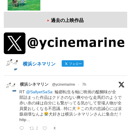
過去の上映作品
横浜シネマリン
フォロー
横浜シネマリン
@ycinemarine
·
7h
RT
@SallyetSaSa
: 輪廻転生を軸に映画の醍醐味が全
部詰まった作品はクドさのない爽やかな走馬灯のようで
赤い糸の縁は自分にも繋がってる気がして登場人物が全
員愛おしくなる不思議...特に犬
この犬の忠誠心には涙
腺崩壊なんよ
犬好きは横浜シネマリンさんに集合だ！
http…
2
X