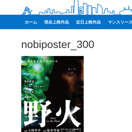
観
た
い
ホーム
現在上映作品
近日上映作品
マンスリー
映
画
nobiposter_300
は
こ
の
街
で