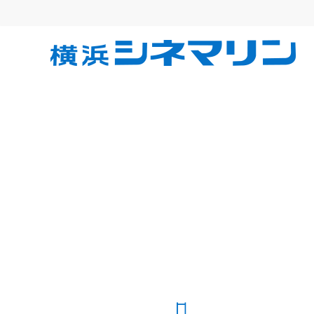
コ
ン
テ
横
ン
ツ
へ
浜
ス
キ
シ
ッ
プ
ネ
マ
リ
ン