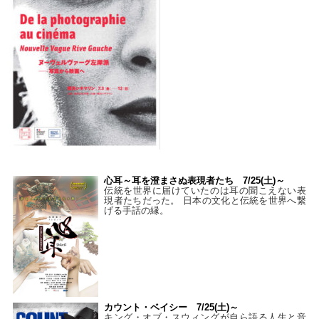
心耳～耳を澄まさぬ表現者たち 7/25(土)～
伝統を世界に届けていたのは耳の聞こえない表
現者たちだった。 日本の文化と伝統を世界へ繋
げる手話の縁。
カウント・ベイシー 7/25(土)～
キング・オブ・スウィングが自ら語る人生と音