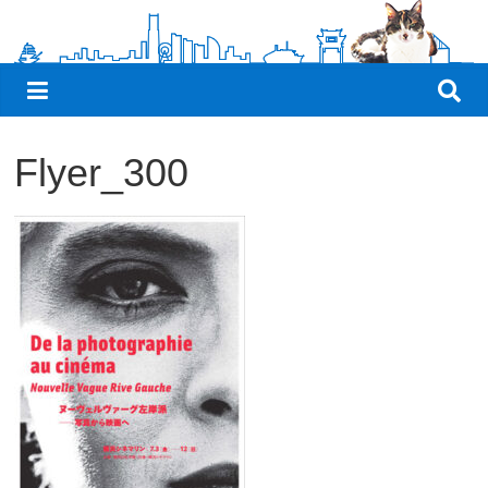
観
た
い
映
画
Flyer_300
は
こ
の
街
で