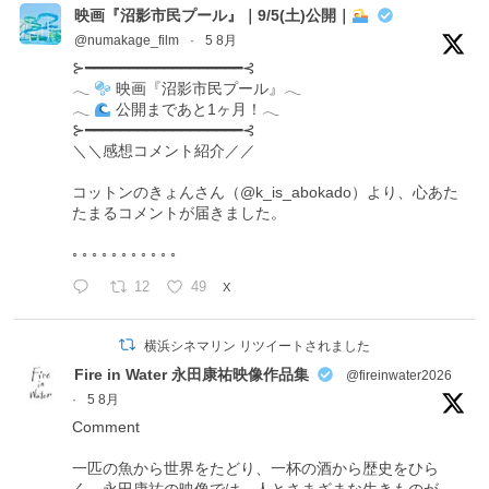
映画『沼影市民プール』｜9/5(土)公開｜
@numakage_film
·
5 8月
⊱━━━━━━━━━━━━━━━━━━⊰
𓂃
映画『沼影市民プール』𓂃
𓂃
公開まであと1ヶ月！𓂃
⊱━━━━━━━━━━━━━━━━━━⊰
＼＼感想コメント紹介／／
コットンのきょんさん（@k_is_abokado）より、心あた
たまるコメントが届きました。
◦ ◦ ◦ ◦ ◦ ◦ ◦ ◦ ◦ ◦ ◦
12
49
X
横浜シネマリン リツイートされました
Fire in Water 永田康祐映像作品集
@fireinwater2026
·
5 8月
Comment
一匹の魚から世界をたどり、一杯の酒から歴史をひら