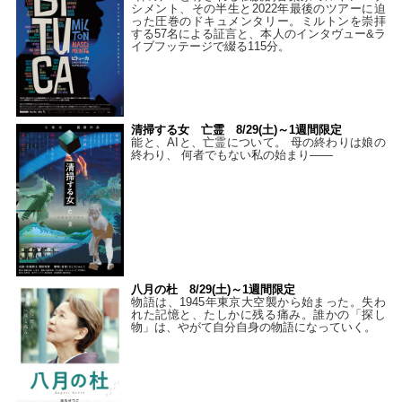
シメント、その半生と2022年最後のツアーに迫
った圧巻のドキュメンタリー。ミルトンを崇拝
する57名による証言と、本人のインタヴュー&ラ
イブフッテージで綴る115分。
清掃する女 亡霊 8/29(土)～1週間限定
能と、AIと、亡霊について。 母の終わりは娘の
終わり、 何者でもない私の始まり――
八月の杜 8/29(土)～1週間限定
物語は、1945年東京大空襲から始まった。失わ
れた記憶と、たしかに残る痛み。誰かの「探し
物」は、やがて自分自身の物語になっていく。