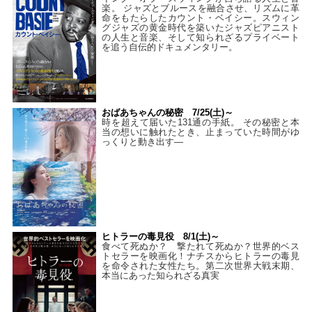
楽。 ジャズとブルースを融合させ、リズムに革
命をもたらしたカウント・ベイシー。スウィン
グジャズの黄金時代を築いたジャズピアニスト
の人生と音楽、そして知られざるプライベート
を追う自伝的ドキュメンタリー。
おばあちゃんの秘密 7/25(土)～
時を超えて届いた131通の手紙。 その秘密と本
当の想いに触れたとき、止まっていた時間がゆ
っくりと動き出す―
ヒトラーの毒見役 8/1(土)～
食べて死ぬか？ 撃たれて死ぬか？世界的ベス
トセラーを映画化！ナチスからヒトラーの毒見
を命令された女性たち。第二次世界大戦末期、
本当にあった知られざる真実