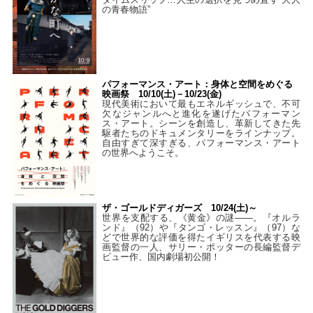
の青春物語”
パフォーマンス・アート：身体と空間をめぐる
映画祭 10/10(土)－10/23(金)
現代美術において最もエネルギッシュで、不可
欠なジャンルへと進化を遂げたパフォーマン
ス・アート。シーンを創造し、革新してきた先
駆者たちのドキュメンタリーをラインナップ。
自由すぎて深すぎる、パフォーマンス・アート
の世界へようこそ。
ザ・ゴールドディガーズ 10/24(土)～
世界を支配する、《黄金》の謎――。『オルラ
ンド』（92）や『タンゴ・レッスン』（97）な
どで世界的な評価を得たイギリスを代表する映
画監督の一人、サリー・ポッターの長編監督デ
ビュー作、国内劇場初公開！