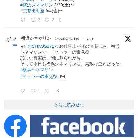
#横浜シネマリン
8/29(土)〜
#京都出町座
9/4(金)〜
2
2
X
横浜シネマリン
@ycinemarine
·
24h
RT
@CHAOS0717
: お仕事上がりのお楽しみ。横浜
シネマリンで、「ヒトラーの毒見役」
悲しい真実は、闇に葬られがち。
そして今日も横浜シネマリンは、素敵な空間だった。
#横浜シネマリン
#ヒトラーの毒見役
1
X
さらに読み込む