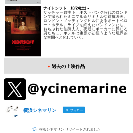
ナイトシフト 10/24(土)～
サッチャー政権下、ポストパンク時代のロンド
ンで撮られたミニマル＆リミナルな対抗映画。
ロンドン・ノッティングヒルにあるポートベロ
ー・ホテル。ライブを終えたバンドマンたち、
おちぶれた伯爵夫人、夜通しポーカーに興じる
男たち…。ホテルは幽霊が彷徨うような境界的
な空間へと化していく。
過去の上映作品
横浜シネマリン
フォロー
横浜シネマリン リツイートされました