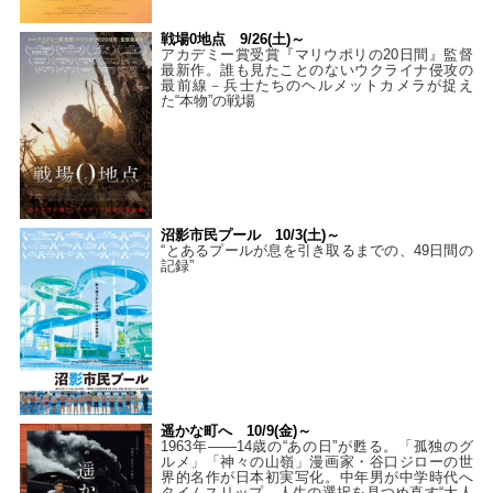
戦場0地点 9/26(土)～
アカデミー賞受賞『マリウポリの20日間』監督
最新作。誰も見たことのないウクライナ侵攻の
最前線－兵士たちのヘルメットカメラが捉え
た“本物”の戦場
沼影市民プール 10/3(土)～
“とあるプールが息を引き取るまでの、49日間の
記録”
遥かな町へ 10/9(金)～
1963年――14歳の“あの日”が甦る。「孤独のグ
ルメ」「神々の山嶺」漫画家・谷口ジローの世
界的名作が日本初実写化。中年男が中学時代へ
タイムスリップ…人生の選択を見つめ直す“大人