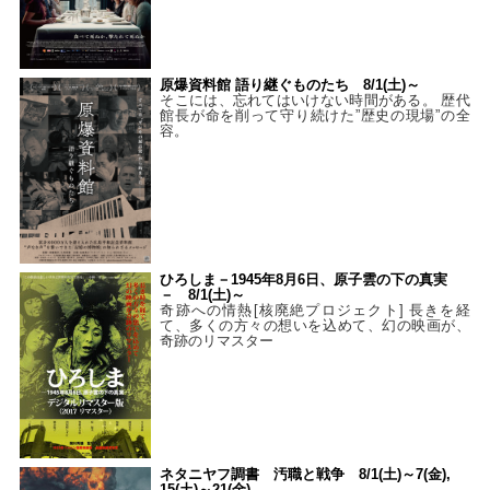
原爆資料館 語り継ぐものたち 8/1(土)～
そこには、忘れてはいけない時間がある。 歴代
館長が命を削って守り続けた”歴史の現場”の全
容。
ひろしま－1945年8月6日、原子雲の下の真実
－ 8/1(土)～
奇跡への情熱[核廃絶プロジェクト] 長きを経
て、多くの方々の想いを込めて、幻の映画が、
奇跡のリマスター
ネタニヤフ調書 汚職と戦争 8/1(土)～7(金),
15(土)～21(金)