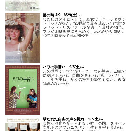
星の時 4K 8/29(土)～
わたしはタイピストで、処⼥で、コーラとホッ
トドッグが好き。“20世紀で最も謎めいた作家”ク
ラリッセ・リスペクトルが遺した最後の物語。
ブラジル映画史にきらめく、忘れがたい輝き。
40年の時を経て⽇本初公開
ハワの手習い 9/5(土)～
この世界で、学びがたった一つの望み。13歳で
結婚させられ、自由を奪われた母〈ハワ〉。
——年を重ね、多くの挫折を経てもなお、彼女
は諦めなかった。
撃たれた自由の声を撮れ 9/5(土)～
女性が教育を受けられない唯一の国、タリバン
支配下のアフガニスタン。夢も希望も奪われ、