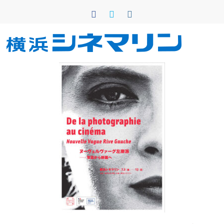
コ
ン
テ
ン
横
ツ
へ
浜
ス
キ
シ
ッ
プ
ネ
マ
リ
ン