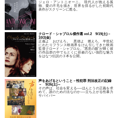
ジェロ・アントニオーニ。 現代人が抱える孤
独、愛の不毛を描き、世界を揺るがした初期代
表作がスクリーンに甦る。
クロード・シャブロル傑作選 vol.2 9/19(土)－
10/2(金)
正義よ おびえろ。 悪徳よ 燃えろ。 半世紀
にわたりフランス映画界をけん引してきた映画
監督クロード・シャブロル。“悪意の眼”が輝く彼
の作品群の中でもとくに容赦のない強烈な魅力
をはなつ伝説の３本を公開。
声をあげるということ－性犯罪 刑法改正の記録
－ 9/26(土)～
その声は、社会を変える──ほんとうの正義を求
めて。誰のための法なのか──立ち上がる性暴力
サバイバー