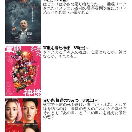
はじまりは小さな贈り物だった…。 極秘リーク
されたイスラエル首相の警察尋問映像により＜
恐るべき真実＞が暴かれる！
軍服を着た神様 8/8(土)～
さまよえる日本人の魂は、亡霊となるか、神と
なるか、それとも…
赤い糸 輪廻のひみつ 8/8(土)～
落雷で不慮の死を遂げた青年が〈月老〉として
縁を結ぶのは、最愛の恋人のこれからの幸せ？
それとも〝あの世〟と〝この世〟を越えた禁断
の恋？