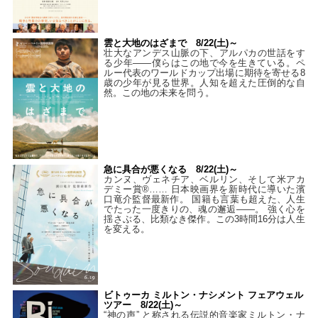
雲と大地のはざまで 8/22(土)～
壮大なアンデス山脈の下、アルパカの世話をす
る少年――僕らはこの地で今を生きている。ペ
ルー代表のワールドカップ出場に期待を寄せる8
歳の少年が見る世界。人知を超えた圧倒的な自
然。この地の未来を問う。
急に具合が悪くなる 8/22(土)～
カンヌ、ヴェネチア、ベルリン、そして米アカ
デミー賞®…… 日本映画界を新時代に導いた濱
口竜介監督最新作。 国籍も言葉も超えた、人生
でたった一度きりの、魂の邂逅――。 強く心を
揺さぶる、比類なき傑作。この3時間16分は人生
を変える。
ビトゥーカ ミルトン・ナシメント フェアウェル
ツアー 8/22(土)～
“神の声” と称される伝説的音楽家ミルトン・ナ