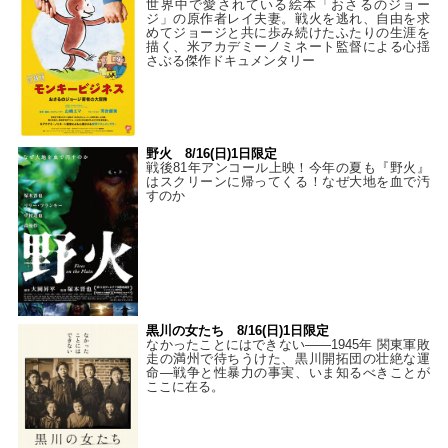
世界中で愛されている絵本「おさるのジョー
ジ」の原作者レイ夫妻。戦火を逃れ、自由を求
めてジョージと共に歩み続けたふたりの生涯を
描く、米アカデミーノミネート監督による心揺
さぶる傑作ドキュメンタリー
野火 8/16(日)1日限定
戦後81年アンコール上映！今年の夏も『野火』
はスクリーンに帰ってくる！なぜ大地を血で汚
すのか
黒川の女たち 8/16(日)1日限定
なかったことにはできない——1945年 関東軍敗
走の満州で待ちうけた、黒川開拓団の壮絶な運
命―戦争と性暴力の事実、いま知るべきことが
ここに在る。