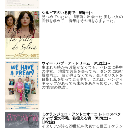
シルビアのいる街で 9/5(土)～
見つめていたい。 6年前に出会った 美しい女の
面影を求めて、 青年はその街をさまよった。
ウィー・ハブ・ア・ドリーム 9/12(土)～
生まれた時から片足がなくても、バレエに夢中
の少女。 地震で片足を失っても、ダンスに励む
親友同士。 目が見えなくても、金メダリストを
目指し風を切って走る少年。 これは、ハンディ
キャップがあっても未来をあきらめない、彼ら
の“真実の物語”。
ミケランジェロ・アントニオーニ レトロスペク
ティヴ 愛の不毛、彷徨える魂 9/19(土)－
10/2(金)
イタリアが誇る20世紀を代表する巨匠ミケラン