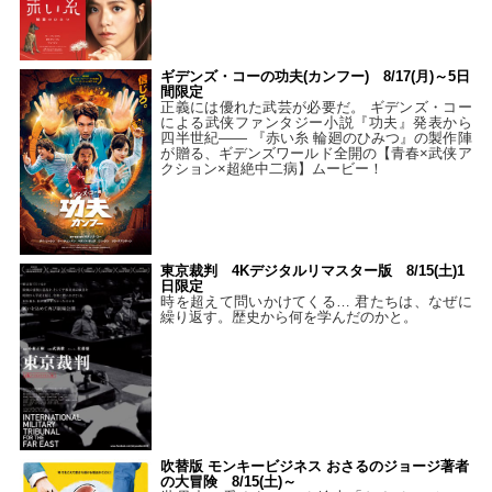
ギデンズ・コーの功夫(カンフー) 8/17(月)～5日
間限定
正義には優れた武芸が必要だ。 ギデンズ・コー
による武侠ファンタジー小説『功夫』発表から
四半世紀―― 『赤い糸 輪廻のひみつ』の製作陣
が贈る、ギデンズワールド全開の【青春×武侠ア
クション×超絶中二病】ムービー！
東京裁判 4Kデジタルリマスター版 8/15(土)1
日限定
時を超えて問いかけてくる… 君たちは、なぜに
繰り返す。歴史から何を学んだのかと。
吹替版 モンキービジネス おさるのジョージ著者
の大冒険 8/15(土)～