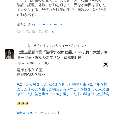
く。永田康祐の映像では、人とさまざまな生きものが、
翻訳、調理、発酵、移動を通じて、異なる時間を宿した
まま交差する。見慣れた風景の奥で、無数の生命と記憶
が動き出す。
清水知子
@tomoko_shimizu_
10
10
X
横浜シネマリン リツイートされました
七里圭監督作品『清掃する女 亡霊』8/22以降〜大阪シネ
ヌーヴォ・横浜シネマリン・京都出町座
@bourei2026
·
5 8月
清掃する女 亡霊
感想PICKUP
#ニヒルが極まった末の開き直った哄笑と毒
#ニヒルが極
まった末の開き直った哄笑と毒
#ニヒルが極まった末の開
き直った哄笑と毒
#ニヒルが極まった末の開き直った哄笑
#大阪シネヌーヴォ
8/22(土)〜