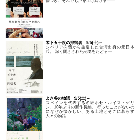
傷つき、それでも声を上げ続ける——
零下五十度の抑留者 9/5(土)～
シベリア抑留から生還した台湾出身の元日本
兵。 深く閉ざされた記憶をたどる—
よき谷の物語 9/5(土)～
スペインを代表する名匠ホセ・ルイス・ゲリ
ン、10年ぶりの新作長編。 行ったことがないの
になぜか懐かしい、ある土地とそこに暮らす
人々の物語――