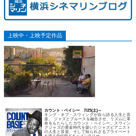
上映中・上映予定作品
カウント・ベイシー 7/25(土)～
キング・オブ・スウィングが自ら語る人生と音
楽。 ジャズとブルースを融合させ、リズムに革
命をもたらしたカウント・ベイシー。スウィン
グジャズの黄金時代を築いたジャズピアニスト
の人生と音楽、そして知られざるプライベート
を追う自伝的ドキュメンタリー。