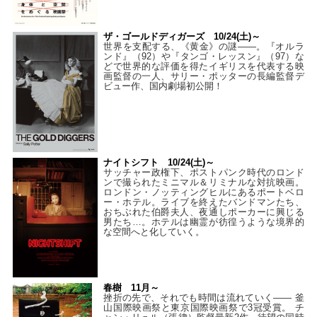
ザ・ゴールドディガーズ 10/24(土)～
世界を支配する、《黄金》の謎――。『オルラ
ンド』（92）や『タンゴ・レッスン』（97）な
どで世界的な評価を得たイギリスを代表する映
画監督の一人、サリー・ポッターの長編監督デ
ビュー作、国内劇場初公開！
ナイトシフト 10/24(土)～
サッチャー政権下、ポストパンク時代のロンド
ンで撮られたミニマル＆リミナルな対抗映画。
ロンドン・ノッティングヒルにあるポートベロ
ー・ホテル。ライブを終えたバンドマンたち、
おちぶれた伯爵夫人、夜通しポーカーに興じる
男たち…。ホテルは幽霊が彷徨うような境界的
な空間へと化していく。
春樹 11月～
挫折の先で、それでも時間は流れていく—— 釜
山国際映画祭と東京国際映画祭で3冠受賞。 チ