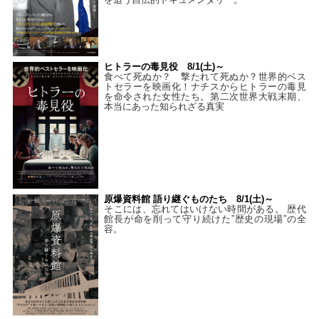
ヒトラーの毒見役 8/1(土)～
食べて死ぬか？ 撃たれて死ぬか？世界的ベス
トセラーを映画化！ナチスからヒトラーの毒見
を命令された女性たち。第二次世界大戦末期、
本当にあった知られざる真実
原爆資料館 語り継ぐものたち 8/1(土)～
そこには、忘れてはいけない時間がある。 歴代
館長が命を削って守り続けた”歴史の現場”の全
容。