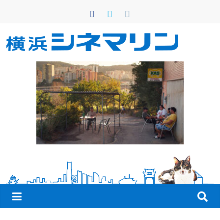
コ
ン
テ
ン
横
ツ
へ
浜
ス
キ
シ
ッ
プ
ネ
マ
リ
ン