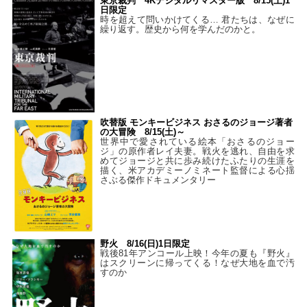
東京裁判 4Kデジタルリマスター版 8/15(土)1
日限定
時を超えて問いかけてくる… 君たちは、なぜに
繰り返す。歴史から何を学んだのかと。
吹替版 モンキービジネス おさるのジョージ著者
の大冒険 8/15(土)～
世界中で愛されている絵本「おさるのジョー
ジ」の原作者レイ夫妻。戦火を逃れ、自由を求
めてジョージと共に歩み続けたふたりの生涯を
描く、米アカデミーノミネート監督による心揺
さぶる傑作ドキュメンタリー
野火 8/16(日)1日限定
戦後81年アンコール上映！今年の夏も『野火』
はスクリーンに帰ってくる！なぜ大地を血で汚
すのか