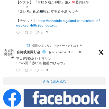
【ゲスト】 『軍服を着た神様』旅人
藤野陽平
×
『赤い糸』配給
葉山友美＆小島あつ子
【チケット】
https://schedule.eigaland.com/schedule?
webKey=4d6c9e5f-bcca-...
3
5
X
横浜シネマリン リツイートされました
台湾映画同好会
@tw_cinema_club
·
8h
本日8/8横浜シネマリン
17:45回『赤い糸 輪廻のひみつ』
2
4
X
さらに読み込む