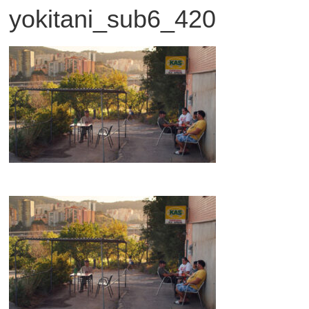
yokitani_sub6_420
観
た
い
映
画
は
こ
の
街
で