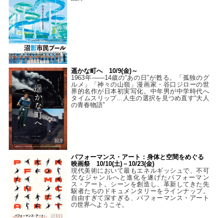
遥かな町へ 10/9(金)～
1963年――14歳の“あの日”が甦る。「孤独のグ
ルメ」「神々の山嶺」漫画家・谷口ジローの世
界的名作が日本初実写化。中年男が中学時代へ
タイムスリップ…人生の選択を見つめ直す“大人
の青春物語”
パフォーマンス・アート：身体と空間をめぐる
映画祭 10/10(土)－10/23(金)
現代美術において最もエネルギッシュで、不可
欠なジャンルへと進化を遂げたパフォーマン
ス・アート。シーンを創造し、革新してきた先
駆者たちのドキュメンタリーをラインナップ。
自由すぎて深すぎる、パフォーマンス・アート
の世界へようこそ。