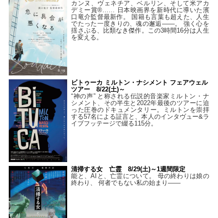
カンヌ、ヴェネチア、ベルリン、そして米アカ
デミー賞®…… 日本映画界を新時代に導いた濱
口竜介監督最新作。 国籍も言葉も超えた、人生
でたった一度きりの、魂の邂逅――。 強く心を
揺さぶる、比類なき傑作。この3時間16分は人生
を変える。
ビトゥーカ ミルトン・ナシメント フェアウェル
ツアー 8/22(土)～
“神の声” と称される伝説的音楽家ミルトン・ナ
シメント、その半生と2022年最後のツアーに迫
った圧巻のドキュメンタリー。ミルトンを崇拝
する57名による証言と、本人のインタヴュー&ラ
イブフッテージで綴る115分。
清掃する女 亡霊 8/29(土)～1週間限定
能と、AIと、亡霊について。 母の終わりは娘の
終わり、 何者でもない私の始まり――