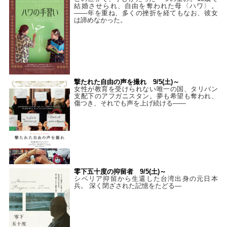
結婚させられ、自由を奪われた母〈ハワ〉。
——年を重ね、多くの挫折を経てもなお、彼女
は諦めなかった。
撃たれた自由の声を撮れ 9/5(土)～
女性が教育を受けられない唯一の国、タリバン
支配下のアフガニスタン。夢も希望も奪われ、
傷つき、それでも声を上げ続ける——
零下五十度の抑留者 9/5(土)～
シベリア抑留から生還した台湾出身の元日本
兵。 深く閉ざされた記憶をたどる—