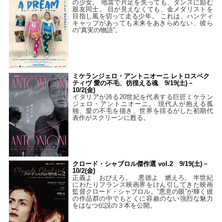
の少女。 地震で片足を失っても、ダンスに励む
親友同士。 目が見えなくても、金メダリストを
目指し風を切って走る少年。 これは、ハンディ
キャップがあっても未来をあきらめない、彼ら
の“真実の物語”。
ミケランジェロ・アントニオーニ レトロスペク
ティヴ 愛の不毛、彷徨える魂 9/19(土)－
10/2(金)
イタリアが誇る20世紀を代表する巨匠ミケラン
ジェロ・アントニオーニ。 現代人が抱える孤
独、愛の不毛を描き、世界を揺るがした初期代
表作がスクリーンに甦る。
クロード・シャブロル傑作選 vol.2 9/19(土)－
10/2(金)
正義よ おびえろ。 悪徳よ 燃えろ。 半世紀
にわたりフランス映画界をけん引してきた映画
監督クロード・シャブロル。“悪意の眼”が輝く彼
の作品群の中でもとくに容赦のない強烈な魅力
をはなつ伝説の３本を公開。