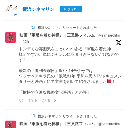
横浜シネマリン
フォロー
横浜シネマリン リツイートされました
映画『軍服を着た神様』 | 三叉路フィルム
@sansarofilm
·
12h
トンデモな雰囲気をまといつつある『軍服を着た神
様』ですが、単にジャンルに収まりきらないだけなので
す！
最新の「週刊金曜日」8/7・14合併号では、
ワタナベアキラ氏の「敗戦81年 平和を思うTVドキュメン
タリーと映画」にて文章を割いて紹介されました
！
「愉快で立派な民俗文化映画」との評！
5
5
X
横浜シネマリン リツイートされました
映画『軍服を着た神様』 | 三叉路フィルム
@sansarofilm