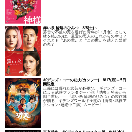
赤い糸 輪廻のひみつ 8/8(土)～
落雷で不慮の死を遂げた青年が〈月老〉として
縁を結ぶのは、最愛の恋人のこれからの幸せ？
それとも〝あの世〟と〝この世〟を越えた禁断
の恋？
ギデンズ・コーの功夫(カンフー) 8/17(月)～5日
間限定
正義には優れた武芸が必要だ。 ギデンズ・コー
による武侠ファンタジー小説『功夫』発表から
四半世紀―― 『赤い糸 輪廻のひみつ』の製作陣
が贈る、ギデンズワールド全開の【青春×武侠ア
クション×超絶中二病】ムービー！