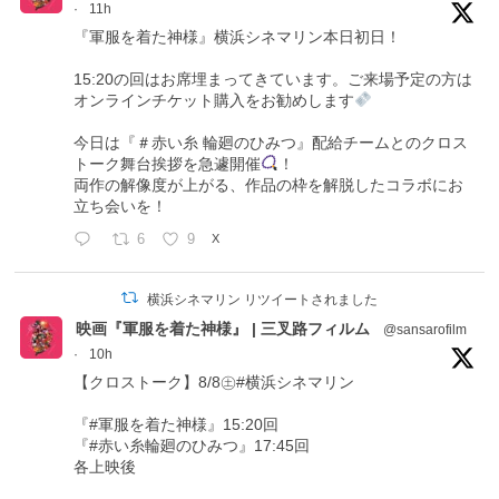
·
11h
『軍服を着た神様』横浜シネマリン本日初日！
15:20の回はお席埋まってきています。ご来場予定の方は
オンラインチケット購入をお勧めします
今日は『＃赤い糸 輪廻のひみつ』配給チームとのクロス
トーク舞台挨拶を急遽開催
！
両作の解像度が上がる、作品の枠を解脱したコラボにお
立ち会いを！
6
9
X
横浜シネマリン リツイートされました
映画『軍服を着た神様』 | 三叉路フィルム
@sansarofilm
·
10h
【クロストーク】8/8㊏#横浜シネマリン
『#軍服を着た神様』15:20回
『#赤い糸輪廻のひみつ』17:45回
各上映後