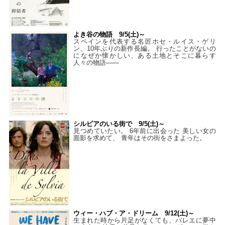
よき谷の物語 9/5(土)～
スペインを代表する名匠ホセ・ルイス・ゲリ
ン、10年ぶりの新作長編。 行ったことがないの
になぜか懐かしい、ある土地とそこに暮らす
人々の物語――
シルビアのいる街で 9/5(土)～
見つめていたい。 6年前に出会った 美しい女の
面影を求めて、 青年はその街をさまよった。
ウィー・ハブ・ア・ドリーム 9/12(土)～
生まれた時から片足がなくても、バレエに夢中