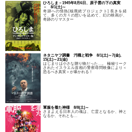
ひろしま－1945年8月6日、原子雲の下の真実
－ 8/1(土)～
奇跡への情熱[核廃絶プロジェクト] 長きを経
て、多くの方々の想いを込めて、幻の映画が、
奇跡のリマスター
ネタニヤフ調書 汚職と戦争 8/1(土)～7(金),
15(土)～21(金)
はじまりは小さな贈り物だった…。 極秘リーク
されたイスラエル首相の警察尋問映像により＜
恐るべき真実＞が暴かれる！
軍服を着た神様 8/8(土)～
さまよえる日本人の魂は、亡霊となるか、神と
なるか、それとも…