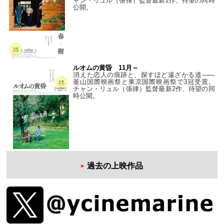
ャン・リュル（張律）監督最新2作、待望の同時
公開。
ルオムの黄昏 11月～
消えた恋人の痕跡と、探すほど遠ざかる道——
釜山国際映画祭と東京国際映画祭で3冠受賞。
チャン・リュル（張律）監督最新2作、待望の同
時公開。
過去の上映作品