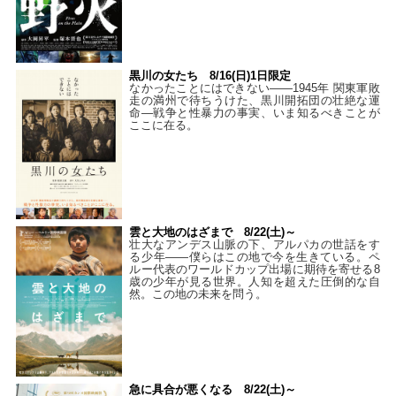
黒川の女たち 8/16(日)1日限定
なかったことにはできない——1945年 関東軍敗
走の満州で待ちうけた、黒川開拓団の壮絶な運
命―戦争と性暴力の事実、いま知るべきことが
ここに在る。
雲と大地のはざまで 8/22(土)～
壮大なアンデス山脈の下、アルパカの世話をす
る少年――僕らはこの地で今を生きている。ペ
ルー代表のワールドカップ出場に期待を寄せる8
歳の少年が見る世界。人知を超えた圧倒的な自
然。この地の未来を問う。
急に具合が悪くなる 8/22(土)～