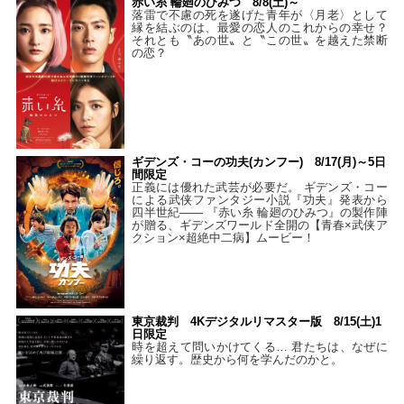
赤い糸 輪廻のひみつ 8/8(土)～
落雷で不慮の死を遂げた青年が〈月老〉として
縁を結ぶのは、最愛の恋人のこれからの幸せ？
それとも〝あの世〟と〝この世〟を越えた禁断
の恋？
ギデンズ・コーの功夫(カンフー) 8/17(月)～5日
間限定
正義には優れた武芸が必要だ。 ギデンズ・コー
による武侠ファンタジー小説『功夫』発表から
四半世紀―― 『赤い糸 輪廻のひみつ』の製作陣
が贈る、ギデンズワールド全開の【青春×武侠ア
クション×超絶中二病】ムービー！
東京裁判 4Kデジタルリマスター版 8/15(土)1
日限定
時を超えて問いかけてくる… 君たちは、なぜに
繰り返す。歴史から何を学んだのかと。