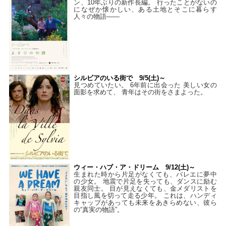
ン、10年ぶりの新作長編。 行ったことがないの
になぜか懐かしい、ある土地とそこに暮らす
人々の物語――
シルビアのいる街で 9/5(土)～
見つめていたい。 6年前に出会った 美しい女の
面影を求めて、 青年はその街をさまよった。
ウィー・ハブ・ア・ドリーム 9/12(土)～
生まれた時から片足がなくても、バレエに夢中
の少女。 地震で片足を失っても、ダンスに励む
親友同士。 目が見えなくても、金メダリストを
目指し風を切って走る少年。 これは、ハンディ
キャップがあっても未来をあきらめない、彼ら
の“真実の物語”。