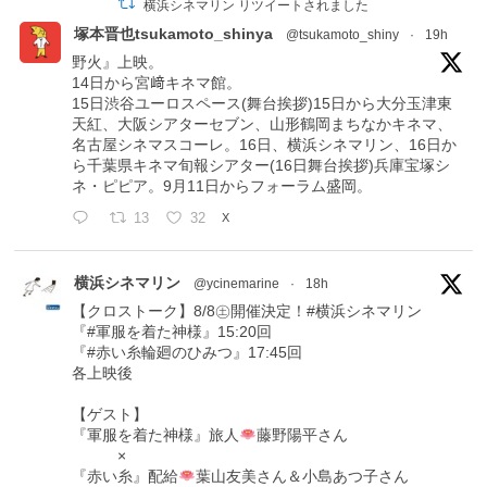
横浜シネマリン リツイートされました
塚本晋也tsukamoto_shinya
@tsukamoto_shiny
·
19h
野火』上映。
14日から宮﨑キネマ館。
15日渋谷ユーロスペース(舞台挨拶)15日から大分玉津東
天紅、大阪シアターセブン、山形鶴岡まちなかキネマ、
名古屋シネマスコーレ。16日、横浜シネマリン、16日か
ら千葉県キネマ旬報シアター(16日舞台挨拶)兵庫宝塚シ
ネ・ピピア。9月11日からフォーラム盛岡。
13
32
X
横浜シネマリン
@ycinemarine
·
18h
【クロストーク】8/8㊏開催決定！#横浜シネマリン
『#軍服を着た神様』15:20回
『#赤い糸輪廻のひみつ』17:45回
各上映後
【ゲスト】
『軍服を着た神様』旅人
藤野陽平さん
×
『赤い糸』配給
葉山友美さん＆小島あつ子さん