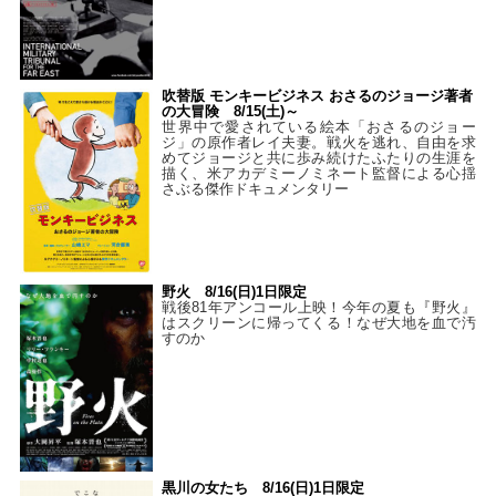
吹替版 モンキービジネス おさるのジョージ著者
の大冒険 8/15(土)～
世界中で愛されている絵本「おさるのジョー
ジ」の原作者レイ夫妻。戦火を逃れ、自由を求
めてジョージと共に歩み続けたふたりの生涯を
描く、米アカデミーノミネート監督による心揺
さぶる傑作ドキュメンタリー
野火 8/16(日)1日限定
戦後81年アンコール上映！今年の夏も『野火』
はスクリーンに帰ってくる！なぜ大地を血で汚
すのか
黒川の女たち 8/16(日)1日限定