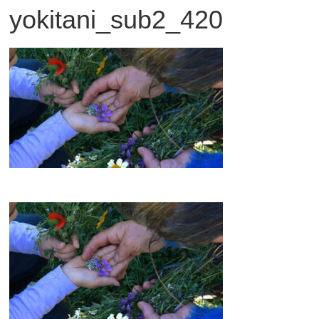
yokitani_sub2_420
観
た
い
映
画
は
こ
の
街
で