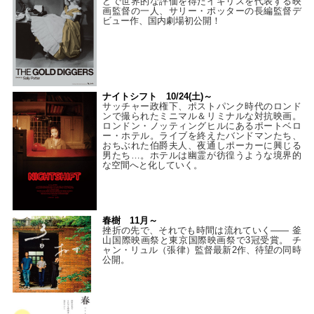
どで世界的な評価を得たイギリスを代表する映
画監督の一人、サリー・ポッターの長編監督デ
ビュー作、国内劇場初公開！
ナイトシフト 10/24(土)～
サッチャー政権下、ポストパンク時代のロンド
ンで撮られたミニマル＆リミナルな対抗映画。
ロンドン・ノッティングヒルにあるポートベロ
ー・ホテル。ライブを終えたバンドマンたち、
おちぶれた伯爵夫人、夜通しポーカーに興じる
男たち…。ホテルは幽霊が彷徨うような境界的
な空間へと化していく。
春樹 11月～
挫折の先で、それでも時間は流れていく—— 釜
山国際映画祭と東京国際映画祭で3冠受賞。 チ
ャン・リュル（張律）監督最新2作、待望の同時
公開。