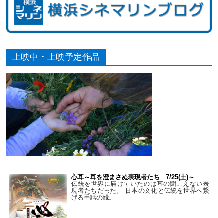
上映中・上映予定作品
心耳～耳を澄まさぬ表現者たち 7/25(土)～
伝統を世界に届けていたのは耳の聞こえない表
現者たちだった。 日本の文化と伝統を世界へ繋
げる手話の縁。