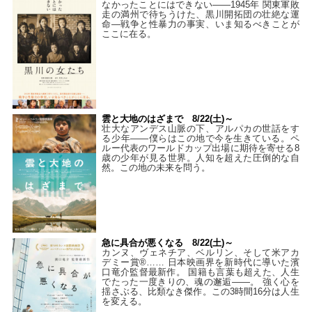
なかったことにはできない——1945年 関東軍敗
走の満州で待ちうけた、黒川開拓団の壮絶な運
命―戦争と性暴力の事実、いま知るべきことが
ここに在る。
雲と大地のはざまで 8/22(土)～
壮大なアンデス山脈の下、アルパカの世話をす
る少年――僕らはこの地で今を生きている。ペ
ルー代表のワールドカップ出場に期待を寄せる8
歳の少年が見る世界。人知を超えた圧倒的な自
然。この地の未来を問う。
急に具合が悪くなる 8/22(土)～
カンヌ、ヴェネチア、ベルリン、そして米アカ
デミー賞®…… 日本映画界を新時代に導いた濱
口竜介監督最新作。 国籍も言葉も超えた、人生
でたった一度きりの、魂の邂逅――。 強く心を
揺さぶる、比類なき傑作。この3時間16分は人生
を変える。