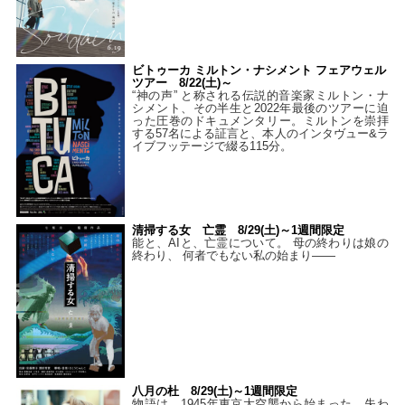
ビトゥーカ ミルトン・ナシメント フェアウェル
ツアー 8/22(土)～
“神の声” と称される伝説的音楽家ミルトン・ナ
シメント、その半生と2022年最後のツアーに迫
った圧巻のドキュメンタリー。ミルトンを崇拝
する57名による証言と、本人のインタヴュー&ラ
イブフッテージで綴る115分。
清掃する女 亡霊 8/29(土)～1週間限定
能と、AIと、亡霊について。 母の終わりは娘の
終わり、 何者でもない私の始まり――
八月の杜 8/29(土)～1週間限定
物語は、1945年東京大空襲から始まった。失わ