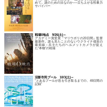
めて。誰のための法なのか──立ち上がる性暴力
サバイバー
戦場0地点 9/26(土)～
アカデミー賞受賞『マリウポリの20日間』監督
最新作。誰も見たことのないウクライナ侵攻の
最前線－兵士たちのヘルメットカメラが捉え
た“本物”の戦場
沼影市民プール 10/3(土)～
“とあるプールが息を引き取るまでの、49日間の
記録”