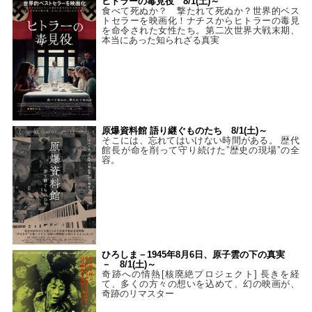
ヒトラーの毒見役 8/1(土)～
食べて死ぬか？ 撃たれて死ぬか？世界的ベス
トセラーを映画化！ナチスからヒトラーの毒見
を命令された女性たち。第二次世界大戦末期、
本当にあった知られざる真実
原爆資料館 語り継ぐものたち 8/1(土)～
そこには、忘れてはいけない時間がある。 歴代
館長が命を削って守り続けた”歴史の現場”の全
容。
ひろしま－1945年8月6日、原子雲の下の真実
－ 8/1(土)～
奇跡への情熱[核廃絶プロジェクト] 長きを経
て、多くの方々の想いを込めて、幻の映画が、
奇跡のリマスター