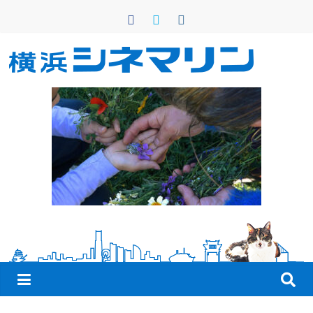
コ
ン
テ
ン
横
ツ
へ
浜
ス
キ
シ
ッ
プ
ネ
マ
リ
ン