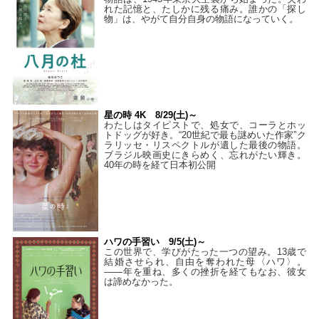
れた記憶と、たしかに残る痛み。誰かの「探し
物」は、やがて自分自身の物語になっていく。
星の時 4K 8/29(土)～
わたしはタイピストで、処⼥で、コーラとホッ
トドッグが好き。“20世紀で最も謎めいた作家”ク
ラリッセ・リスペクトルが遺した最後の物語。
ブラジル映画史にきらめく、忘れがたい輝き。
40年の時を経て⽇本初公開
ハワの手習い 9/5(土)～
この世界で、学びがたった一つの望み。13歳で
結婚させられ、自由を奪われた母〈ハワ〉。
——年を重ね、多くの挫折を経てもなお、彼女
は諦めなかった。