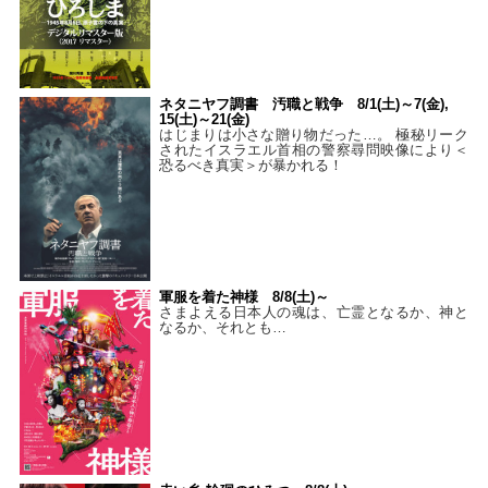
ネタニヤフ調書 汚職と戦争 8/1(土)～7(金),
15(土)～21(金)
はじまりは小さな贈り物だった…。 極秘リーク
されたイスラエル首相の警察尋問映像により＜
恐るべき真実＞が暴かれる！
軍服を着た神様 8/8(土)～
さまよえる日本人の魂は、亡霊となるか、神と
なるか、それとも…