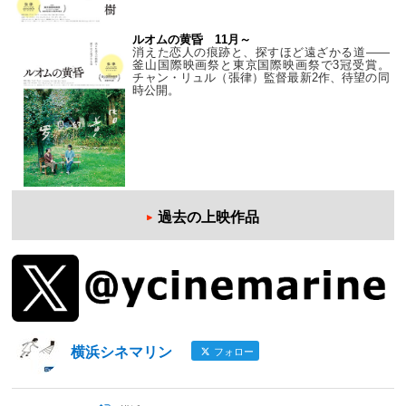
ルオムの黄昏 11月～
消えた恋人の痕跡と、探すほど遠ざかる道——
釜山国際映画祭と東京国際映画祭で3冠受賞。
チャン・リュル（張律）監督最新2作、待望の同
時公開。
過去の上映作品
横浜シネマリン
フォロー