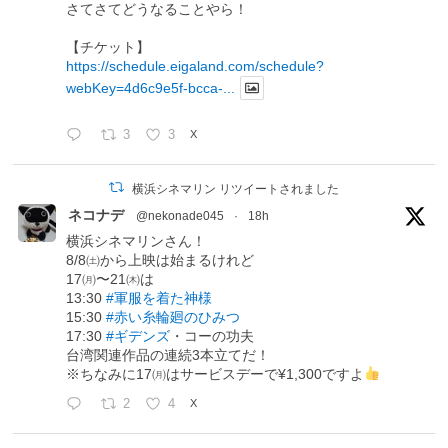
さてさてどうなることやら！
【チケット】
https://schedule.eigaland.com/schedule?
webKey=4d6c9e5f-bcca-...
3
3
X
横浜シネマリン リツイートされました
ネコナデ
@nekonade045
·
18h
横浜シネマリンさん！
8/8㈯から上映は始まるけれど
17㈪〜21㈭は
13:30
#軍服を着た神様
15:30
#赤い糸輪廻のひみつ
17:30
#ギデンズ
・コーの功夫
台湾関連作品の連続3本立てだ！
※ちなみに17㈪はサービスデーで¥1,300ですよ
2
4
X