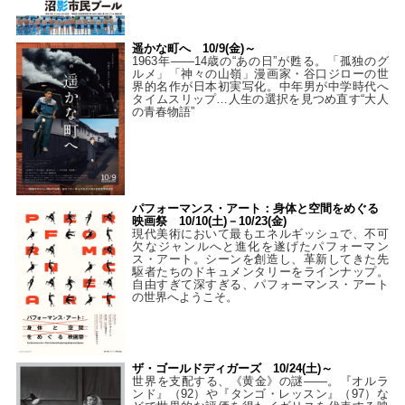
遥かな町へ 10/9(金)～
1963年――14歳の“あの日”が甦る。「孤独のグ
ルメ」「神々の山嶺」漫画家・谷口ジローの世
界的名作が日本初実写化。中年男が中学時代へ
タイムスリップ…人生の選択を見つめ直す“大人
の青春物語”
パフォーマンス・アート：身体と空間をめぐる
映画祭 10/10(土)－10/23(金)
現代美術において最もエネルギッシュで、不可
欠なジャンルへと進化を遂げたパフォーマン
ス・アート。シーンを創造し、革新してきた先
駆者たちのドキュメンタリーをラインナップ。
自由すぎて深すぎる、パフォーマンス・アート
の世界へようこそ。
ザ・ゴールドディガーズ 10/24(土)～
世界を支配する、《黄金》の謎――。『オルラ
ンド』（92）や『タンゴ・レッスン』（97）な