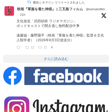
横浜シネマリン リツイートされました
映画『軍服を着た神様』 | 三叉路フィルム
@sansarofilm
·
21h
文化放送「武田砂鉄 ラジオマガジン」
ポッドキャストで聞き逃し無料配信中
遠藤協・藤野陽平（映画『軍服を着た神様』監督＆文化
人類学者）（2026年8月3日放送分）
12
21
X
さらに読み込む