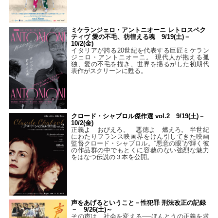
ミケランジェロ・アントニオーニ レトロスペク
ティヴ 愛の不毛、彷徨える魂 9/19(土)－
10/2(金)
イタリアが誇る20世紀を代表する巨匠ミケラン
ジェロ・アントニオーニ。 現代人が抱える孤
独、愛の不毛を描き、世界を揺るがした初期代
表作がスクリーンに甦る。
クロード・シャブロル傑作選 vol.2 9/19(土)－
10/2(金)
正義よ おびえろ。 悪徳よ 燃えろ。 半世紀
にわたりフランス映画界をけん引してきた映画
監督クロード・シャブロル。“悪意の眼”が輝く彼
の作品群の中でもとくに容赦のない強烈な魅力
をはなつ伝説の３本を公開。
声をあげるということ－性犯罪 刑法改正の記録
－ 9/26(土)～
その声は、社会を変える──ほんとうの正義を求