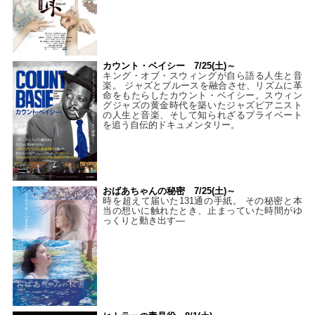
カウント・ベイシー 7/25(土)～
キング・オブ・スウィングが自ら語る人生と音
楽。 ジャズとブルースを融合させ、リズムに革
命をもたらしたカウント・ベイシー。スウィン
グジャズの黄金時代を築いたジャズピアニスト
の人生と音楽、そして知られざるプライベート
を追う自伝的ドキュメンタリー。
おばあちゃんの秘密 7/25(土)～
時を超えて届いた131通の手紙。 その秘密と本
当の想いに触れたとき、止まっていた時間がゆ
っくりと動き出す―