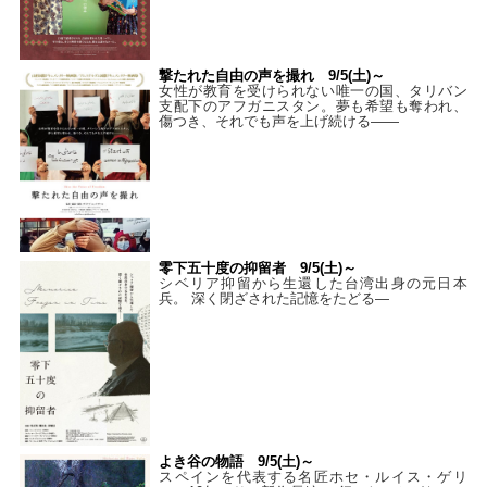
撃たれた自由の声を撮れ 9/5(土)～
女性が教育を受けられない唯一の国、タリバン
支配下のアフガニスタン。夢も希望も奪われ、
傷つき、それでも声を上げ続ける——
零下五十度の抑留者 9/5(土)～
シベリア抑留から生還した台湾出身の元日本
兵。 深く閉ざされた記憶をたどる—
よき谷の物語 9/5(土)～
スペインを代表する名匠ホセ・ルイス・ゲリ