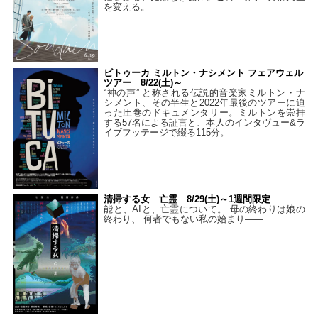
を変える。
ビトゥーカ ミルトン・ナシメント フェアウェル
ツアー 8/22(土)～
“神の声” と称される伝説的音楽家ミルトン・ナ
シメント、その半生と2022年最後のツアーに迫
った圧巻のドキュメンタリー。ミルトンを崇拝
する57名による証言と、本人のインタヴュー&ラ
イブフッテージで綴る115分。
清掃する女 亡霊 8/29(土)～1週間限定
能と、AIと、亡霊について。 母の終わりは娘の
終わり、 何者でもない私の始まり――