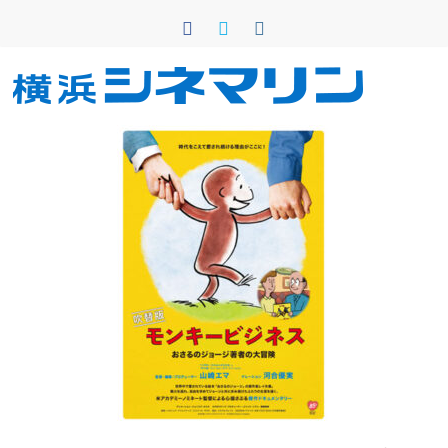
コ
ン
テ
ン
横
ツ
へ
浜
ス
キ
シ
ッ
プ
ネ
マ
リ
ン