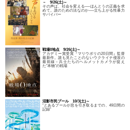
－ 9/26(土)～
その声は、社会を変える──ほんとうの正義を求
めて。誰のための法なのか──立ち上がる性暴力
サバイバー
戦場0地点 9/26(土)～
アカデミー賞受賞『マリウポリの20日間』監督
最新作。誰も見たことのないウクライナ侵攻の
最前線－兵士たちのヘルメットカメラが捉え
た“本物”の戦場
沼影市民プール 10/3(土)～
“とあるプールが息を引き取るまでの、49日間の
記録”