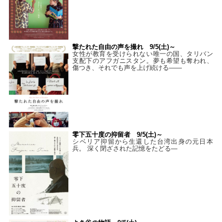
撃たれた自由の声を撮れ 9/5(土)～
女性が教育を受けられない唯一の国、タリバン
支配下のアフガニスタン。夢も希望も奪われ、
傷つき、それでも声を上げ続ける——
零下五十度の抑留者 9/5(土)～
シベリア抑留から生還した台湾出身の元日本
兵。 深く閉ざされた記憶をたどる—