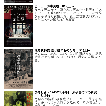
ヒトラーの毒見役 8/1(土)～
食べて死ぬか？ 撃たれて死ぬか？世界的ベス
トセラーを映画化！ナチスからヒトラーの毒見
を命令された女性たち。第二次世界大戦末期、
本当にあった知られざる真実
原爆資料館 語り継ぐものたち 8/1(土)～
そこには、忘れてはいけない時間がある。 歴代
館長が命を削って守り続けた”歴史の現場”の全
容。
ひろしま－1945年8月6日、原子雲の下の真実
－ 8/1(土)～
奇跡への情熱[核廃絶プロジェクト] 長きを経
て、多くの方々の想いを込めて、幻の映画が、
奇跡のリマスター