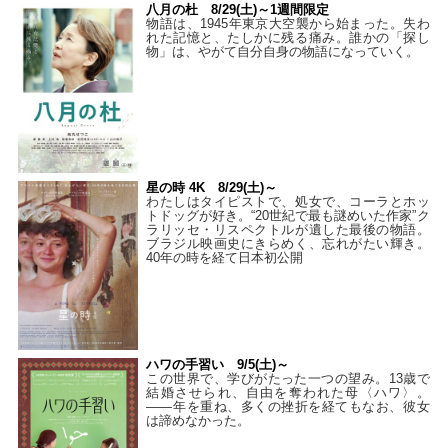
八月の杜 8/29(土)～1週間限定
物語は、1945年東京大空襲から始まった。失わ
れた記憶と、たしかに残る痛み。誰かの「探し
物」は、やがて自分自身の物語になっていく。
星の時 4K 8/29(土)～
わたしはタイピストで、処⼥で、コーラとホッ
トドッグが好き。“20世紀で最も謎めいた作家”ク
ラリッセ・リスペクトルが遺した最後の物語。
ブラジル映画史にきらめく、忘れがたい輝き。
40年の時を経て⽇本初公開
ハワの手習い 9/5(土)～
この世界で、学びがたった一つの望み。13歳で
結婚させられ、自由を奪われた母〈ハワ〉。
——年を重ね、多くの挫折を経てもなお、彼女
は諦めなかった。