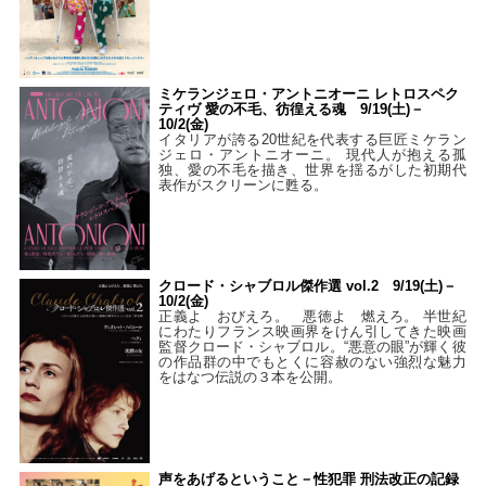
ミケランジェロ・アントニオーニ レトロスペク
ティヴ 愛の不毛、彷徨える魂 9/19(土)－
10/2(金)
イタリアが誇る20世紀を代表する巨匠ミケラン
ジェロ・アントニオーニ。 現代人が抱える孤
独、愛の不毛を描き、世界を揺るがした初期代
表作がスクリーンに甦る。
クロード・シャブロル傑作選 vol.2 9/19(土)－
10/2(金)
正義よ おびえろ。 悪徳よ 燃えろ。 半世紀
にわたりフランス映画界をけん引してきた映画
監督クロード・シャブロル。“悪意の眼”が輝く彼
の作品群の中でもとくに容赦のない強烈な魅力
をはなつ伝説の３本を公開。
声をあげるということ－性犯罪 刑法改正の記録