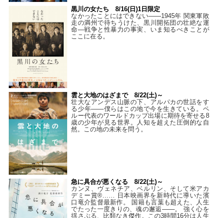
黒川の女たち 8/16(日)1日限定
なかったことにはできない——1945年 関東軍敗
走の満州で待ちうけた、黒川開拓団の壮絶な運
命―戦争と性暴力の事実、いま知るべきことが
ここに在る。
雲と大地のはざまで 8/22(土)～
壮大なアンデス山脈の下、アルパカの世話をす
る少年――僕らはこの地で今を生きている。ペ
ルー代表のワールドカップ出場に期待を寄せる8
歳の少年が見る世界。人知を超えた圧倒的な自
然。この地の未来を問う。
急に具合が悪くなる 8/22(土)～
カンヌ、ヴェネチア、ベルリン、そして米アカ
デミー賞®…… 日本映画界を新時代に導いた濱
口竜介監督最新作。 国籍も言葉も超えた、人生
でたった一度きりの、魂の邂逅――。 強く心を
揺さぶる、比類なき傑作。この3時間16分は人生