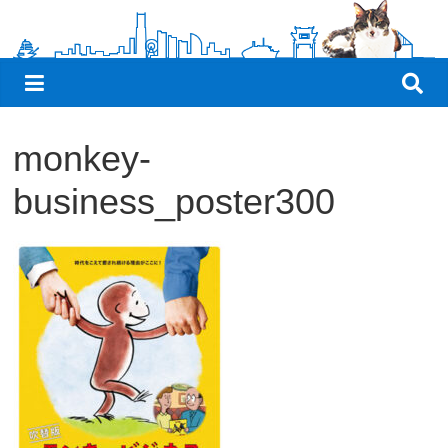
観
た
い
映
画
monkey-
は
こ
business_poster300
の
街
で