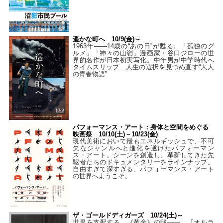
遥かな町へ 10/9(金)～
1963年――14歳の“あの日”が甦る。「孤独のグ
ルメ」「神々の山嶺」漫画家・谷口ジローの世
界的名作が日本初実写化。中年男が中学時代へ
タイムスリップ…人生の選択を見つめ直す“大人
の青春物語”
パフォーマンス・アート：身体と空間をめぐる
映画祭 10/10(土)－10/23(金)
現代美術において最もエネルギッシュで、不可
欠なジャンルへと進化を遂げたパフォーマン
ス・アート。シーンを創造し、革新してきた先
駆者たちのドキュメンタリーをラインナップ。
自由すぎて深すぎる、パフォーマンス・アート
の世界へようこそ。
ザ・ゴールドディガーズ 10/24(土)～
世界を支配する、《黄金》の謎――。『オルラ