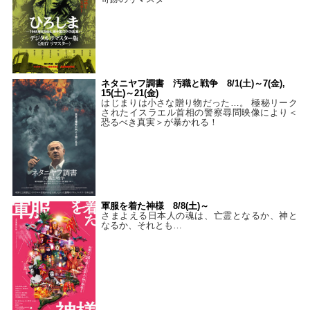
ネタニヤフ調書 汚職と戦争 8/1(土)～7(金),
15(土)～21(金)
はじまりは小さな贈り物だった…。 極秘リーク
されたイスラエル首相の警察尋問映像により＜
恐るべき真実＞が暴かれる！
軍服を着た神様 8/8(土)～
さまよえる日本人の魂は、亡霊となるか、神と
なるか、それとも…