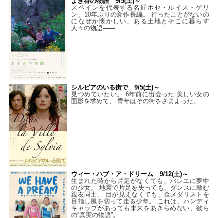
よき谷の物語 9/5(土)～
スペインを代表する名匠ホセ・ルイス・ゲリ
ン、10年ぶりの新作長編。 行ったことがないの
になぜか懐かしい、ある土地とそこに暮らす
人々の物語――
シルビアのいる街で 9/5(土)～
見つめていたい。 6年前に出会った 美しい女の
面影を求めて、 青年はその街をさまよった。
ウィー・ハブ・ア・ドリーム 9/12(土)～
生まれた時から片足がなくても、バレエに夢中
の少女。 地震で片足を失っても、ダンスに励む
親友同士。 目が見えなくても、金メダリストを
目指し風を切って走る少年。 これは、ハンディ
キャップがあっても未来をあきらめない、彼ら
の“真実の物語”。