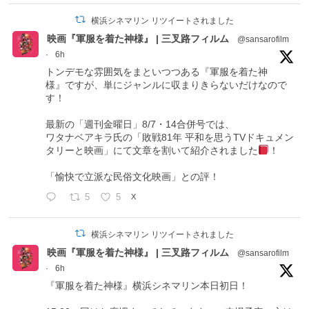
横浜シネマリン リツイートされました
映画『軍服を着た神様』 | 三叉路フィルム
@sansarofilm
·
6h
トンデモな雰囲気をまといつつある『軍服を着た神
様』ですが、単にジャンルに収まりきらないだけなので
す！
最新の「週刊金曜日」8/7・14合併号では、
ワタナベアキラ氏の「敗戦81年 平和を思うTVドキュメン
タリーと映画」にて文章を割いて紹介されました
！
「愉快で立派な民俗文化映画」との評！
5
5
X
横浜シネマリン リツイートされました
映画『軍服を着た神様』 | 三叉路フィルム
@sansarofilm
·
6h
『軍服を着た神様』横浜シネマリン本日初日！