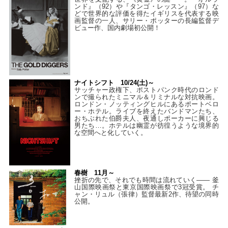
ンド』（92）や『タンゴ・レッスン』（97）な
どで世界的な評価を得たイギリスを代表する映
画監督の一人、サリー・ポッターの長編監督デ
ビュー作、国内劇場初公開！
ナイトシフト 10/24(土)～
サッチャー政権下、ポストパンク時代のロンド
ンで撮られたミニマル＆リミナルな対抗映画。
ロンドン・ノッティングヒルにあるポートベロ
ー・ホテル。ライブを終えたバンドマンたち、
おちぶれた伯爵夫人、夜通しポーカーに興じる
男たち…。ホテルは幽霊が彷徨うような境界的
な空間へと化していく。
春樹 11月～
挫折の先で、それでも時間は流れていく—— 釜
山国際映画祭と東京国際映画祭で3冠受賞。 チ
ャン・リュル（張律）監督最新2作、待望の同時
公開。