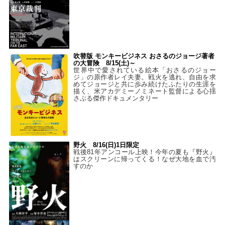
吹替版 モンキービジネス おさるのジョージ著者
の大冒険 8/15(土)～
世界中で愛されている絵本「おさるのジョー
ジ」の原作者レイ夫妻。戦火を逃れ、自由を求
めてジョージと共に歩み続けたふたりの生涯を
描く、米アカデミーノミネート監督による心揺
さぶる傑作ドキュメンタリー
野火 8/16(日)1日限定
戦後81年アンコール上映！今年の夏も『野火』
はスクリーンに帰ってくる！なぜ大地を血で汚
すのか