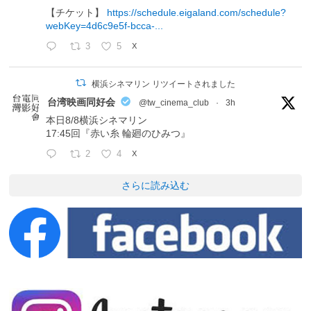
【チケット】
https://schedule.eigaland.com/schedule?
webKey=4d6c9e5f-bcca-...
3
5
X
横浜シネマリン リツイートされました
台湾映画同好会
@tw_cinema_club
·
3h
本日8/8横浜シネマリン
17:45回『赤い糸 輪廻のひみつ』
2
4
X
さらに読み込む