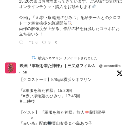
15:20の回はお席埋まってきています。ご来場予定の方は
オンラインチケット購入をお勧めします
今日は『＃赤い糸 輪廻のひみつ』配給チームとのクロス
トーク舞台挨拶を急遽開催
！
両作の解像度が上がる、作品の枠を解脱したコラボにお
立ち会いを！
6
9
X
横浜シネマリン リツイートされました
映画『軍服を着た神様』 | 三叉路フィルム
@sansarofilm
·
5h
【クロストーク】8/8㊏#横浜シネマリン
『#軍服を着た神様』15:20回
『#赤い糸輪廻のひみつ』17:45回
各上映後
【ゲスト】 『軍服を着た神様』旅人
藤野陽平
×
『赤い糸』配給
葉山友美＆小島あつ子