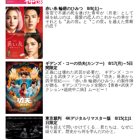
赤い糸 輪廻のひみつ 8/8(土)～
落雷で不慮の死を遂げた青年が〈月老〉として
縁を結ぶのは、最愛の恋人のこれからの幸せ？
それとも〝あの世〟と〝この世〟を越えた禁断
の恋？
ギデンズ・コーの功夫(カンフー) 8/17(月)～5日
間限定
正義には優れた武芸が必要だ。 ギデンズ・コー
による武侠ファンタジー小説『功夫』発表から
四半世紀―― 『赤い糸 輪廻のひみつ』の製作陣
が贈る、ギデンズワールド全開の【青春×武侠ア
クション×超絶中二病】ムービー！
東京裁判 4Kデジタルリマスター版 8/15(土)1
日限定
時を超えて問いかけてくる… 君たちは、なぜに
繰り返す。歴史から何を学んだのかと。