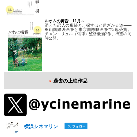
ルオムの黄昏 11月～
消えた恋人の痕跡と、探すほど遠ざかる道——
釜山国際映画祭と東京国際映画祭で3冠受賞。
チャン・リュル（張律）監督最新2作、待望の同
時公開。
過去の上映作品
横浜シネマリン
フォロー