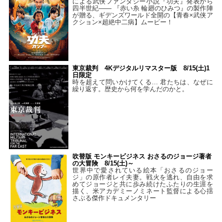
による武侠ファンタジー小説『功夫』発表から
四半世紀―― 『赤い糸 輪廻のひみつ』の製作陣
が贈る、ギデンズワールド全開の【青春×武侠ア
クション×超絶中二病】ムービー！
東京裁判 4Kデジタルリマスター版 8/15(土)1
日限定
時を超えて問いかけてくる… 君たちは、なぜに
繰り返す。歴史から何を学んだのかと。
吹替版 モンキービジネス おさるのジョージ著者
の大冒険 8/15(土)～
世界中で愛されている絵本「おさるのジョー
ジ」の原作者レイ夫妻。戦火を逃れ、自由を求
めてジョージと共に歩み続けたふたりの生涯を
描く、米アカデミーノミネート監督による心揺
さぶる傑作ドキュメンタリー