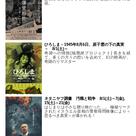
容。
ひろしま－1945年8月6日、原子雲の下の真実
－ 8/1(土)～
奇跡への情熱[核廃絶プロジェクト] 長きを経
て、多くの方々の想いを込めて、幻の映画が、
奇跡のリマスター
ネタニヤフ調書 汚職と戦争 8/1(土)～7(金),
15(土)～21(金)
はじまりは小さな贈り物だった…。 極秘リーク
されたイスラエル首相の警察尋問映像により＜
恐るべき真実＞が暴かれる！