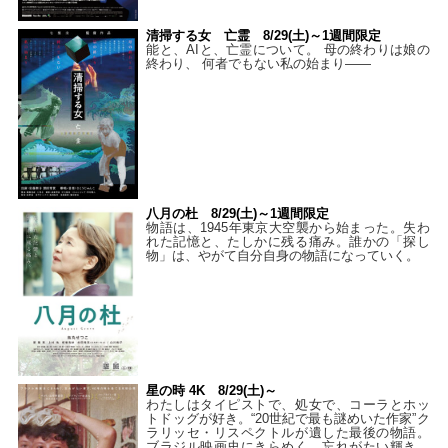
清掃する女 亡霊 8/29(土)～1週間限定
能と、AIと、亡霊について。 母の終わりは娘の
終わり、 何者でもない私の始まり――
八月の杜 8/29(土)～1週間限定
物語は、1945年東京大空襲から始まった。失わ
れた記憶と、たしかに残る痛み。誰かの「探し
物」は、やがて自分自身の物語になっていく。
星の時 4K 8/29(土)～
わたしはタイピストで、処⼥で、コーラとホッ
トドッグが好き。“20世紀で最も謎めいた作家”ク
ラリッセ・リスペクトルが遺した最後の物語。
ブラジル映画史にきらめく、忘れがたい輝き。