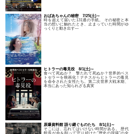
おばあちゃんの秘密 7/25(土)～
時を超えて届いた131通の手紙。 その秘密と本
当の想いに触れたとき、止まっていた時間がゆ
っくりと動き出す―
ヒトラーの毒見役 8/1(土)～
食べて死ぬか？ 撃たれて死ぬか？世界的ベス
トセラーを映画化！ナチスからヒトラーの毒見
を命令された女性たち。第二次世界大戦末期、
本当にあった知られざる真実
原爆資料館 語り継ぐものたち 8/1(土)～
そこには、忘れてはいけない時間がある。 歴代
館長が命を削って守り続けた”歴史の現場”の全