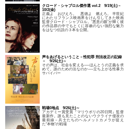
クロード・シャブロル傑作選 vol.2 9/19(土)－
10/2(金)
正義よ おびえろ。 悪徳よ 燃えろ。 半世紀
にわたりフランス映画界をけん引してきた映画
監督クロード・シャブロル。“悪意の眼”が輝く彼
の作品群の中でもとくに容赦のない強烈な魅力
をはなつ伝説の３本を公開。
声をあげるということ－性犯罪 刑法改正の記録
－ 9/26(土)～
その声は、社会を変える──ほんとうの正義を求
めて。誰のための法なのか──立ち上がる性暴力
サバイバー
戦場0地点 9/26(土)～
アカデミー賞受賞『マリウポリの20日間』監督
最新作。誰も見たことのないウクライナ侵攻の
最前線－兵士たちのヘルメットカメラが捉え
た“本物”の戦場