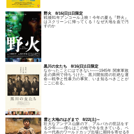
野火 8/16(日)1日限定
戦後81年アンコール上映！今年の夏も『野火』
はスクリーンに帰ってくる！なぜ大地を血で汚
すのか
黒川の女たち 8/16(日)1日限定
なかったことにはできない——1945年 関東軍敗
走の満州で待ちうけた、黒川開拓団の壮絶な運
命―戦争と性暴力の事実、いま知るべきことが
ここに在る。
雲と大地のはざまで 8/22(土)～
壮大なアンデス山脈の下、アルパカの世話をす
る少年――僕らはこの地で今を生きている。ペ
ルー代表のワールドカップ出場に期待を寄せる8