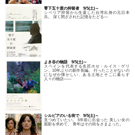
零下五十度の抑留者 9/5(土)～
シベリア抑留から生還した台湾出身の元日本
兵。 深く閉ざされた記憶をたどる—
よき谷の物語 9/5(土)～
スペインを代表する名匠ホセ・ルイス・ゲリ
ン、10年ぶりの新作長編。 行ったことがないの
になぜか懐かしい、ある土地とそこに暮らす
人々の物語――
シルビアのいる街で 9/5(土)～
見つめていたい。 6年前に出会った 美しい女の
面影を求めて、 青年はその街をさまよった。