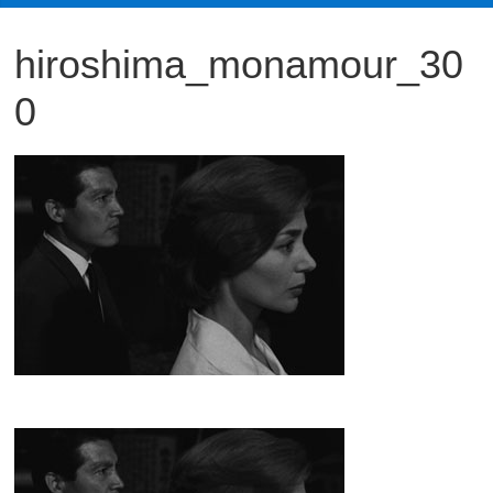
観
hiroshima_monamour_30
た
い
0
映
画
は
こ
の
街
で