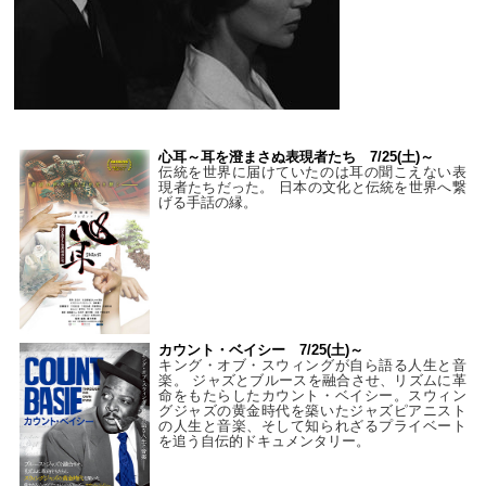
心耳～耳を澄まさぬ表現者たち 7/25(土)～
伝統を世界に届けていたのは耳の聞こえない表
現者たちだった。 日本の文化と伝統を世界へ繋
げる手話の縁。
カウント・ベイシー 7/25(土)～
キング・オブ・スウィングが自ら語る人生と音
楽。 ジャズとブルースを融合させ、リズムに革
命をもたらしたカウント・ベイシー。スウィン
グジャズの黄金時代を築いたジャズピアニスト
の人生と音楽、そして知られざるプライベート
を追う自伝的ドキュメンタリー。