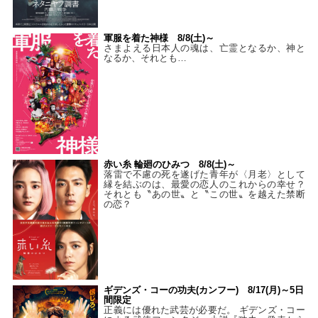
軍服を着た神様 8/8(土)～
さまよえる日本人の魂は、亡霊となるか、神と
なるか、それとも…
赤い糸 輪廻のひみつ 8/8(土)～
落雷で不慮の死を遂げた青年が〈月老〉として
縁を結ぶのは、最愛の恋人のこれからの幸せ？
それとも〝あの世〟と〝この世〟を越えた禁断
の恋？
ギデンズ・コーの功夫(カンフー) 8/17(月)～5日
間限定
正義には優れた武芸が必要だ。 ギデンズ・コー