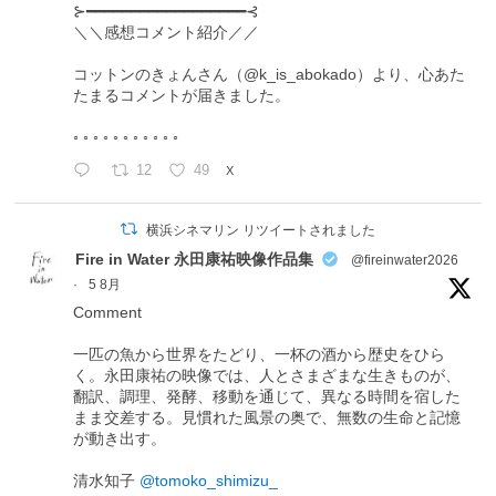
⊱━━━━━━━━━━━━━━━━━━⊰
＼＼感想コメント紹介／／
コットンのきょんさん（@k_is_abokado）より、心あた
たまるコメントが届きました。
◦ ◦ ◦ ◦ ◦ ◦ ◦ ◦ ◦ ◦ ◦
12
49
X
横浜シネマリン リツイートされました
Fire in Water 永田康祐映像作品集
@fireinwater2026
·
5 8月
Comment
一匹の魚から世界をたどり、一杯の酒から歴史をひら
く。永田康祐の映像では、人とさまざまな生きものが、
翻訳、調理、発酵、移動を通じて、異なる時間を宿した
まま交差する。見慣れた風景の奥で、無数の生命と記憶
が動き出す。
清水知子
@tomoko_shimizu_