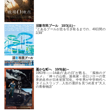
沼影市民プール 10/3(土)～
“とあるプールが息を引き取るまでの、49日間の
記録”
遥かな町へ 10/9(金)～
1963年――14歳の“あの日”が甦る。「孤独のグ
ルメ」「神々の山嶺」漫画家・谷口ジローの世
界的名作が日本初実写化。中年男が中学時代へ
タイムスリップ…人生の選択を見つめ直す“大人
の青春物語”