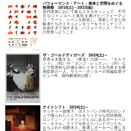
パフォーマンス・アート：身体と空間をめぐる
映画祭 10/10(土)－10/23(金)
現代美術において最もエネルギッシュで、不可
欠なジャンルへと進化を遂げたパフォーマン
ス・アート。シーンを創造し、革新してきた先
駆者たちのドキュメンタリーをラインナップ。
自由すぎて深すぎる、パフォーマンス・アート
の世界へようこそ。
ザ・ゴールドディガーズ 10/24(土)～
世界を支配する、《黄金》の謎――。『オルラ
ンド』（92）や『タンゴ・レッスン』（97）な
どで世界的な評価を得たイギリスを代表する映
画監督の一人、サリー・ポッターの長編監督デ
ビュー作、国内劇場初公開！
ナイトシフト 10/24(土)～
サッチャー政権下、ポストパンク時代のロンド
ンで撮られたミニマル＆リミナルな対抗映画。
ロンドン・ノッティングヒルにあるポートベロ
ー・ホテル。ライブを終えたバンドマンたち、
おちぶれた伯爵夫人、夜通しポーカーに興じる