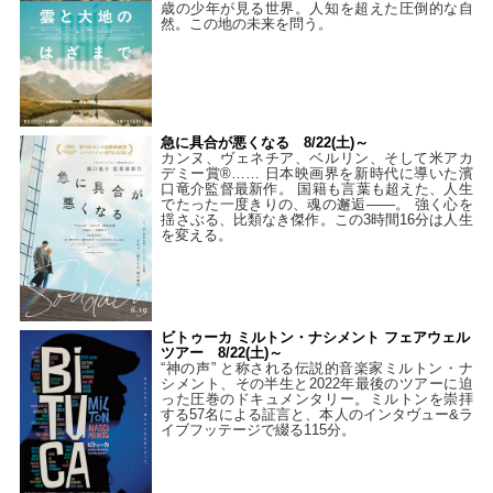
歳の少年が見る世界。人知を超えた圧倒的な自
然。この地の未来を問う。
急に具合が悪くなる 8/22(土)～
カンヌ、ヴェネチア、ベルリン、そして米アカ
デミー賞®…… 日本映画界を新時代に導いた濱
口竜介監督最新作。 国籍も言葉も超えた、人生
でたった一度きりの、魂の邂逅――。 強く心を
揺さぶる、比類なき傑作。この3時間16分は人生
を変える。
ビトゥーカ ミルトン・ナシメント フェアウェル
ツアー 8/22(土)～
“神の声” と称される伝説的音楽家ミルトン・ナ
シメント、その半生と2022年最後のツアーに迫
った圧巻のドキュメンタリー。ミルトンを崇拝
する57名による証言と、本人のインタヴュー&ラ
イブフッテージで綴る115分。