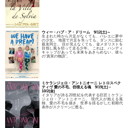
ウィー・ハブ・ア・ドリーム 9/12(土)～
生まれた時から片足がなくても、バレエに夢中
の少女。 地震で片足を失っても、ダンスに励む
親友同士。 目が見えなくても、金メダリストを
目指し風を切って走る少年。 これは、ハンディ
キャップがあっても未来をあきらめない、彼ら
の“真実の物語”。
ミケランジェロ・アントニオーニ レトロスペク
ティヴ 愛の不毛、彷徨える魂 9/19(土)－
10/2(金)
イタリアが誇る20世紀を代表する巨匠ミケラン
ジェロ・アントニオーニ。 現代人が抱える孤
独、愛の不毛を描き、世界を揺るがした初期代
表作がスクリーンに甦る。