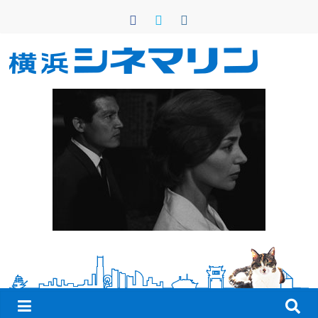
コ
ン
テ
ン
横
ツ
へ
浜
ス
キ
シ
ッ
プ
ネ
マ
リ
ン