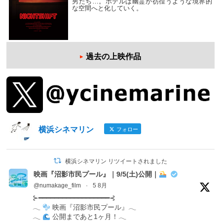
男たち…。ホテルは幽霊が彷徨うような境界的
な空間へと化していく。
過去の上映作品
横浜シネマリン
フォロー
横浜シネマリン リツイートされました
映画『沼影市民プール』｜9/5(土)公開｜
@numakage_film
·
5 8月
⊱━━━━━━━━━━━━━━━━━━⊰
𓂃
映画『沼影市民プール』𓂃
𓂃
公開まであと1ヶ月！𓂃