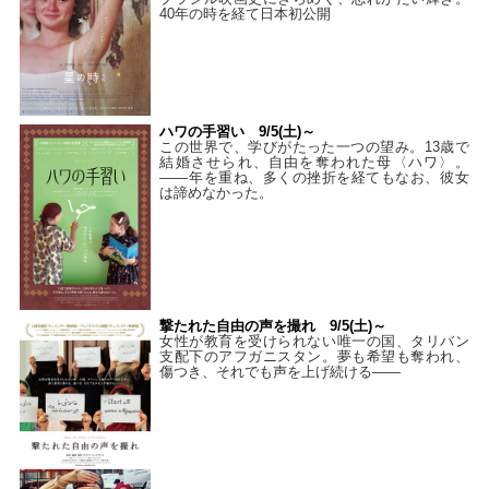
40年の時を経て⽇本初公開
ハワの手習い 9/5(土)～
この世界で、学びがたった一つの望み。13歳で
結婚させられ、自由を奪われた母〈ハワ〉。
——年を重ね、多くの挫折を経てもなお、彼女
は諦めなかった。
撃たれた自由の声を撮れ 9/5(土)～
女性が教育を受けられない唯一の国、タリバン
支配下のアフガニスタン。夢も希望も奪われ、
傷つき、それでも声を上げ続ける——