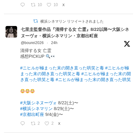
10
10
X
横浜シネマリン リツイートされました
七里圭監督作品『清掃する女 亡霊』8/22以降〜大阪シネ
ヌーヴォ・横浜シネマリン・京都出町座
@bourei2026
·
24h
清掃する女 亡霊
感想PICKUP
#ニヒルが極まった末の開き直った哄笑と毒
#ニヒルが極
まった末の開き直った哄笑と毒
#ニヒルが極まった末の開
き直った哄笑と毒
#ニヒルが極まった末の開き直った哄笑
#大阪シネヌーヴォ
8/22(土)〜
#横浜シネマリン
8/29(土)〜
#京都出町座
9/4(金)〜
2
2
X