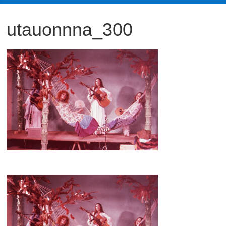
観
utauonnna_300
た
い
映
画
は
こ
の
街
で