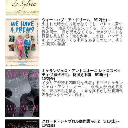
ウィー・ハブ・ア・ドリーム 9/12(土)～
生まれた時から片足がなくても、バレエに夢中
の少女。 地震で片足を失っても、ダンスに励む
親友同士。 目が見えなくても、金メダリストを
目指し風を切って走る少年。 これは、ハンディ
キャップがあっても未来をあきらめない、彼ら
の“真実の物語”。
ミケランジェロ・アントニオーニ レトロスペク
ティヴ 愛の不毛、彷徨える魂 9/19(土)－
10/2(金)
イタリアが誇る20世紀を代表する巨匠ミケラン
ジェロ・アントニオーニ。 現代人が抱える孤
独、愛の不毛を描き、世界を揺るがした初期代
表作がスクリーンに甦る。
クロード・シャブロル傑作選 vol.2 9/19(土)－
10/2(金)