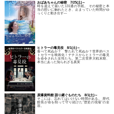
おばあちゃんの秘密 7/25(土)～
時を超えて届いた131通の手紙。 その秘密と本
当の想いに触れたとき、止まっていた時間がゆ
っくりと動き出す―
ヒトラーの毒見役 8/1(土)～
食べて死ぬか？ 撃たれて死ぬか？世界的ベス
トセラーを映画化！ナチスからヒトラーの毒見
を命令された女性たち。第二次世界大戦末期、
本当にあった知られざる真実
原爆資料館 語り継ぐものたち 8/1(土)～
そこには、忘れてはいけない時間がある。 歴代
館長が命を削って守り続けた”歴史の現場”の全
容。