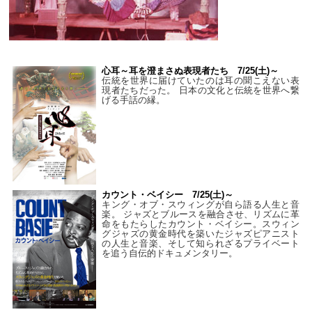
心耳～耳を澄まさぬ表現者たち 7/25(土)～
伝統を世界に届けていたのは耳の聞こえない表
現者たちだった。 日本の文化と伝統を世界へ繋
げる手話の縁。
カウント・ベイシー 7/25(土)～
キング・オブ・スウィングが自ら語る人生と音
楽。 ジャズとブルースを融合させ、リズムに革
命をもたらしたカウント・ベイシー。スウィン
グジャズの黄金時代を築いたジャズピアニスト
の人生と音楽、そして知られざるプライベート
を追う自伝的ドキュメンタリー。