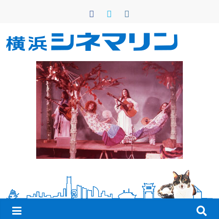
コ
ン
テ
ン
横
ツ
へ
浜
ス
キ
シ
ッ
プ
ネ
マ
リ
ン