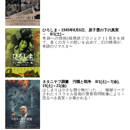
ひろしま－1945年8月6日、原子雲の下の真実
－ 8/1(土)～
奇跡への情熱[核廃絶プロジェクト] 長きを経
て、多くの方々の想いを込めて、幻の映画が、
奇跡のリマスター
ネタニヤフ調書 汚職と戦争 8/1(土)～7(金),
15(土)～21(金)
はじまりは小さな贈り物だった…。 極秘リーク
されたイスラエル首相の警察尋問映像により＜
恐るべき真実＞が暴かれる！