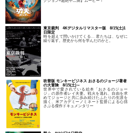
クション×超絶中二病】ムービー！
東京裁判 4Kデジタルリマスター版 8/15(土)1
日限定
時を超えて問いかけてくる… 君たちは、なぜに
繰り返す。歴史から何を学んだのかと。
吹替版 モンキービジネス おさるのジョージ著者
の大冒険 8/15(土)～
世界中で愛されている絵本「おさるのジョー
ジ」の原作者レイ夫妻。戦火を逃れ、自由を求
めてジョージと共に歩み続けたふたりの生涯を
描く、米アカデミーノミネート監督による心揺
さぶる傑作ドキュメンタリー