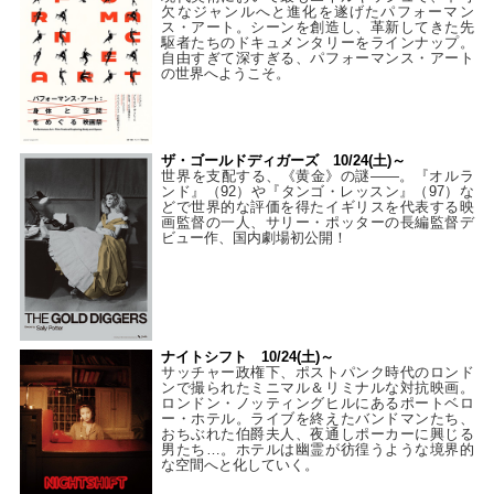
欠なジャンルへと進化を遂げたパフォーマン
ス・アート。シーンを創造し、革新してきた先
駆者たちのドキュメンタリーをラインナップ。
自由すぎて深すぎる、パフォーマンス・アート
の世界へようこそ。
ザ・ゴールドディガーズ 10/24(土)～
世界を支配する、《黄金》の謎――。『オルラ
ンド』（92）や『タンゴ・レッスン』（97）な
どで世界的な評価を得たイギリスを代表する映
画監督の一人、サリー・ポッターの長編監督デ
ビュー作、国内劇場初公開！
ナイトシフト 10/24(土)～
サッチャー政権下、ポストパンク時代のロンド
ンで撮られたミニマル＆リミナルな対抗映画。
ロンドン・ノッティングヒルにあるポートベロ
ー・ホテル。ライブを終えたバンドマンたち、
おちぶれた伯爵夫人、夜通しポーカーに興じる
男たち…。ホテルは幽霊が彷徨うような境界的
な空間へと化していく。