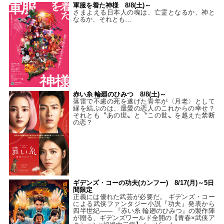
軍服を着た神様 8/8(土)～
さまよえる日本人の魂は、亡霊となるか、神と
なるか、それとも…
赤い糸 輪廻のひみつ 8/8(土)～
落雷で不慮の死を遂げた青年が〈月老〉として
縁を結ぶのは、最愛の恋人のこれからの幸せ？
それとも〝あの世〟と〝この世〟を越えた禁断
の恋？
ギデンズ・コーの功夫(カンフー) 8/17(月)～5日
間限定
正義には優れた武芸が必要だ。 ギデンズ・コー
による武侠ファンタジー小説『功夫』発表から
四半世紀―― 『赤い糸 輪廻のひみつ』の製作陣
が贈る、ギデンズワールド全開の【青春×武侠ア