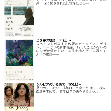
兵。 深く閉ざされた記憶をたどる—
よき谷の物語 9/5(土)～
スペインを代表する名匠ホセ・ルイス・ゲリ
ン、10年ぶりの新作長編。 行ったことがないの
になぜか懐かしい、ある土地とそこに暮らす
人々の物語――
シルビアのいる街で 9/5(土)～
見つめていたい。 6年前に出会った 美しい女の
面影を求めて、 青年はその街をさまよった。