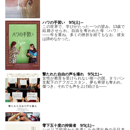
ハワの手習い 9/5(土)～
この世界で、学びがたった一つの望み。13歳で
結婚させられ、自由を奪われた母〈ハワ〉。
——年を重ね、多くの挫折を経てもなお、彼女
は諦めなかった。
撃たれた自由の声を撮れ 9/5(土)～
女性が教育を受けられない唯一の国、タリバン
支配下のアフガニスタン。夢も希望も奪われ、
傷つき、それでも声を上げ続ける——
零下五十度の抑留者 9/5(土)～
シベリア抑留から生還した台湾出身の元日本