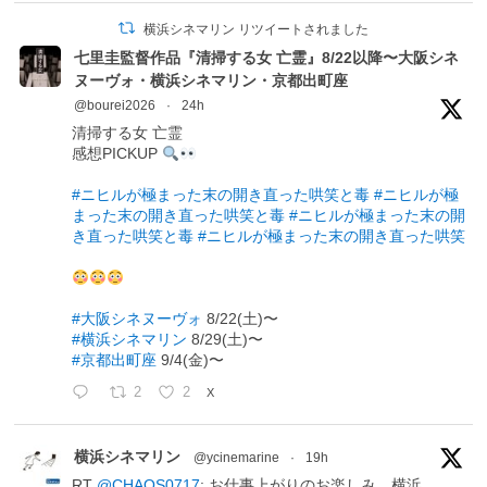
横浜シネマリン リツイートされました
七里圭監督作品『清掃する女 亡霊』8/22以降〜大阪シネ
ヌーヴォ・横浜シネマリン・京都出町座
@bourei2026
·
24h
清掃する女 亡霊
感想PICKUP
#ニヒルが極まった末の開き直った哄笑と毒
#ニヒルが極
まった末の開き直った哄笑と毒
#ニヒルが極まった末の開
き直った哄笑と毒
#ニヒルが極まった末の開き直った哄笑
#大阪シネヌーヴォ
8/22(土)〜
#横浜シネマリン
8/29(土)〜
#京都出町座
9/4(金)〜
2
2
X
横浜シネマリン
@ycinemarine
·
19h
RT
@CHAOS0717
: お仕事上がりのお楽しみ。横浜