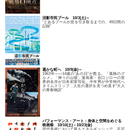
沼影市民プール 10/3(土)～
“とあるプールが息を引き取るまでの、49日間の
記録”
遥かな町へ 10/9(金)～
1963年――14歳の“あの日”が甦る。「孤独のグ
ルメ」「神々の山嶺」漫画家・谷口ジローの世
界的名作が日本初実写化。中年男が中学時代へ
タイムスリップ…人生の選択を見つめ直す“大人
の青春物語”
パフォーマンス・アート：身体と空間をめぐる
映画祭 10/10(土)－10/23(金)
現代美術において最もエネルギッシュで、不可