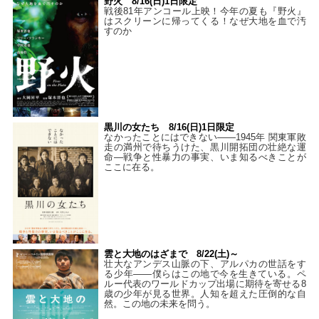
野火 8/16(日)1日限定
戦後81年アンコール上映！今年の夏も『野火』
はスクリーンに帰ってくる！なぜ大地を血で汚
すのか
黒川の女たち 8/16(日)1日限定
なかったことにはできない——1945年 関東軍敗
走の満州で待ちうけた、黒川開拓団の壮絶な運
命―戦争と性暴力の事実、いま知るべきことが
ここに在る。
雲と大地のはざまで 8/22(土)～
壮大なアンデス山脈の下、アルパカの世話をす
る少年――僕らはこの地で今を生きている。ペ
ルー代表のワールドカップ出場に期待を寄せる8
歳の少年が見る世界。人知を超えた圧倒的な自
然。この地の未来を問う。