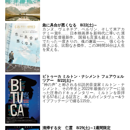
急に具合が悪くなる 8/22(土)～
カンヌ、ヴェネチア、ベルリン、そして米アカ
デミー賞®…… 日本映画界を新時代に導いた濱
口竜介監督最新作。 国籍も言葉も超えた、人生
でたった一度きりの、魂の邂逅――。 強く心を
揺さぶる、比類なき傑作。この3時間16分は人生
を変える。
ビトゥーカ ミルトン・ナシメント フェアウェル
ツアー 8/22(土)～
“神の声” と称される伝説的音楽家ミルトン・ナ
シメント、その半生と2022年最後のツアーに迫
った圧巻のドキュメンタリー。ミルトンを崇拝
する57名による証言と、本人のインタヴュー&ラ
イブフッテージで綴る115分。
清掃する女 亡霊 8/29(土)～1週間限定