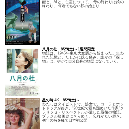
能と、AIと、亡霊について。 母の終わりは娘の
終わり、 何者でもない私の始まり――
八月の杜 8/29(土)～1週間限定
物語は、1945年東京大空襲から始まった。失わ
れた記憶と、たしかに残る痛み。誰かの「探し
物」は、やがて自分自身の物語になっていく。
星の時 4K 8/29(土)～
わたしはタイピストで、処⼥で、コーラとホッ
トドッグが好き。“20世紀で最も謎めいた作家”ク
ラリッセ・リスペクトルが遺した最後の物語。
ブラジル映画史にきらめく、忘れがたい輝き。
40年の時を経て⽇本初公開