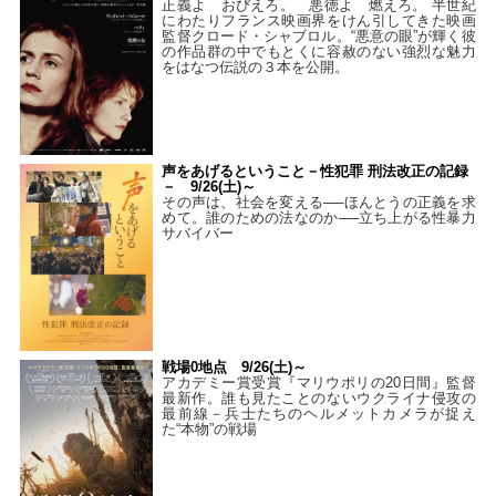
正義よ おびえろ。 悪徳よ 燃えろ。 半世紀
にわたりフランス映画界をけん引してきた映画
監督クロード・シャブロル。“悪意の眼”が輝く彼
の作品群の中でもとくに容赦のない強烈な魅力
をはなつ伝説の３本を公開。
声をあげるということ－性犯罪 刑法改正の記録
－ 9/26(土)～
その声は、社会を変える──ほんとうの正義を求
めて。誰のための法なのか──立ち上がる性暴力
サバイバー
戦場0地点 9/26(土)～
アカデミー賞受賞『マリウポリの20日間』監督
最新作。誰も見たことのないウクライナ侵攻の
最前線－兵士たちのヘルメットカメラが捉え
た“本物”の戦場