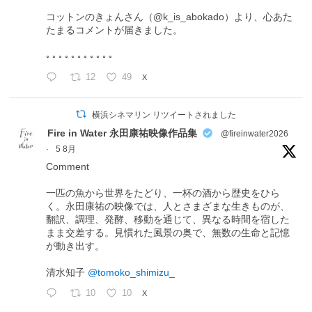
コットンのきょんさん（@k_is_abokado）より、心あた
たまるコメントが届きました。
◦ ◦ ◦ ◦ ◦ ◦ ◦ ◦ ◦ ◦ ◦
12
49
X
横浜シネマリン リツイートされました
Fire in Water 永田康祐映像作品集
@fireinwater2026
·
5 8月
Comment
一匹の魚から世界をたどり、一杯の酒から歴史をひら
く。永田康祐の映像では、人とさまざまな生きものが、
翻訳、調理、発酵、移動を通じて、異なる時間を宿した
まま交差する。見慣れた風景の奥で、無数の生命と記憶
が動き出す。
清水知子
@tomoko_shimizu_
10
10
X