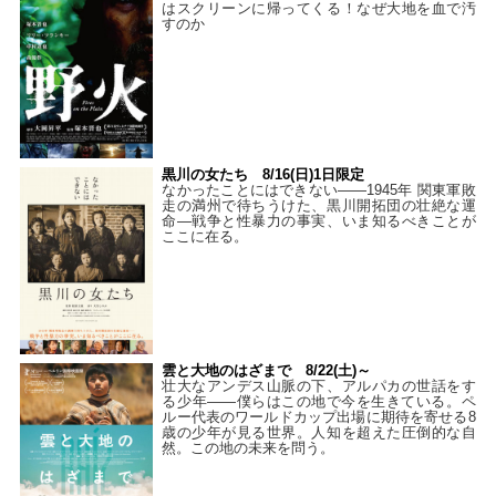
はスクリーンに帰ってくる！なぜ大地を血で汚
すのか
黒川の女たち 8/16(日)1日限定
なかったことにはできない——1945年 関東軍敗
走の満州で待ちうけた、黒川開拓団の壮絶な運
命―戦争と性暴力の事実、いま知るべきことが
ここに在る。
雲と大地のはざまで 8/22(土)～
壮大なアンデス山脈の下、アルパカの世話をす
る少年――僕らはこの地で今を生きている。ペ
ルー代表のワールドカップ出場に期待を寄せる8
歳の少年が見る世界。人知を超えた圧倒的な自
然。この地の未来を問う。