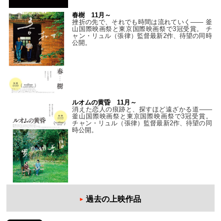
春樹 11月～
挫折の先で、それでも時間は流れていく—— 釜
山国際映画祭と東京国際映画祭で3冠受賞。 チ
ャン・リュル（張律）監督最新2作、待望の同時
公開。
ルオムの黄昏 11月～
消えた恋人の痕跡と、探すほど遠ざかる道——
釜山国際映画祭と東京国際映画祭で3冠受賞。
チャン・リュル（張律）監督最新2作、待望の同
時公開。
過去の上映作品