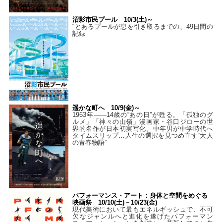
沼影市民プール 10/3(土)～
“とあるプールが息を引き取るまでの、49日間の
記録”
遥かな町へ 10/9(金)～
1963年――14歳の“あの日”が甦る。「孤独のグ
ルメ」「神々の山嶺」漫画家・谷口ジローの世
界的名作が日本初実写化。中年男が中学時代へ
タイムスリップ…人生の選択を見つめ直す“大人
の青春物語”
パフォーマンス・アート：身体と空間をめぐる
映画祭 10/10(土)－10/23(金)
現代美術において最もエネルギッシュで、不可
欠なジャンルへと進化を遂げたパフォーマン