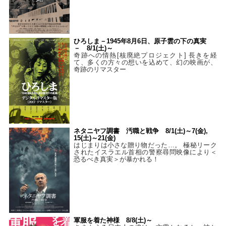
ひろしま－1945年8月6日、原子雲の下の真実
－ 8/1(土)～
奇跡への情熱[核廃絶プロジェクト] 長きを経
て、多くの方々の想いを込めて、幻の映画が、
奇跡のリマスター
ネタニヤフ調書 汚職と戦争 8/1(土)～7(金),
15(土)～21(金)
はじまりは小さな贈り物だった…。 極秘リーク
されたイスラエル首相の警察尋問映像により＜
恐るべき真実＞が暴かれる！
軍服を着た神様 8/8(土)～