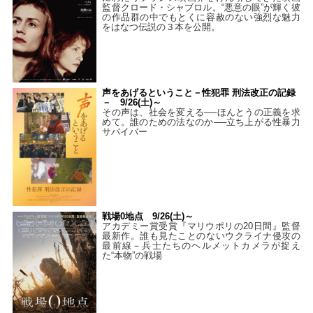
監督クロード・シャブロル。“悪意の眼”が輝く彼
の作品群の中でもとくに容赦のない強烈な魅力
をはなつ伝説の３本を公開。
声をあげるということ－性犯罪 刑法改正の記録
－ 9/26(土)～
その声は、社会を変える──ほんとうの正義を求
めて。誰のための法なのか──立ち上がる性暴力
サバイバー
戦場0地点 9/26(土)～
アカデミー賞受賞『マリウポリの20日間』監督
最新作。誰も見たことのないウクライナ侵攻の
最前線－兵士たちのヘルメットカメラが捉え
た“本物”の戦場