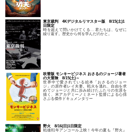
東京裁判 4Kデジタルリマスター版 8/15(土)1
日限定
時を超えて問いかけてくる… 君たちは、なぜに
繰り返す。歴史から何を学んだのかと。
吹替版 モンキービジネス おさるのジョージ著者
の大冒険 8/15(土)～
世界中で愛されている絵本「おさるのジョー
ジ」の原作者レイ夫妻。戦火を逃れ、自由を求
めてジョージと共に歩み続けたふたりの生涯を
描く、米アカデミーノミネート監督による心揺
さぶる傑作ドキュメンタリー
野火 8/16(日)1日限定
戦後81年アンコール上映！今年の夏も『野火』