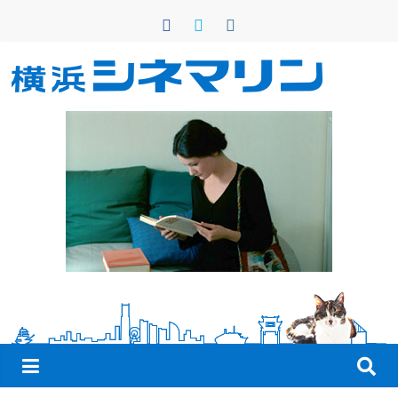
コ
ン
テ
ン
横
ツ
へ
浜
ス
キ
シ
ッ
プ
ネ
マ
リ
ン