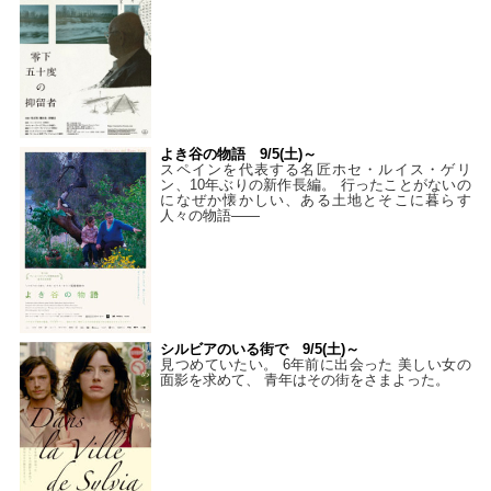
よき谷の物語 9/5(土)～
スペインを代表する名匠ホセ・ルイス・ゲリ
ン、10年ぶりの新作長編。 行ったことがないの
になぜか懐かしい、ある土地とそこに暮らす
人々の物語――
シルビアのいる街で 9/5(土)～
見つめていたい。 6年前に出会った 美しい女の
面影を求めて、 青年はその街をさまよった。