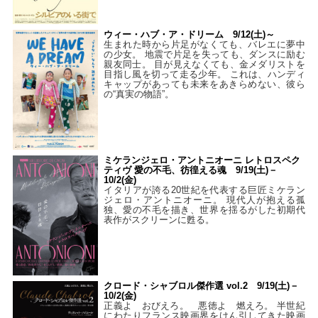
ウィー・ハブ・ア・ドリーム 9/12(土)～
生まれた時から片足がなくても、バレエに夢中
の少女。 地震で片足を失っても、ダンスに励む
親友同士。 目が見えなくても、金メダリストを
目指し風を切って走る少年。 これは、ハンディ
キャップがあっても未来をあきらめない、彼ら
の“真実の物語”。
ミケランジェロ・アントニオーニ レトロスペク
ティヴ 愛の不毛、彷徨える魂 9/19(土)－
10/2(金)
イタリアが誇る20世紀を代表する巨匠ミケラン
ジェロ・アントニオーニ。 現代人が抱える孤
独、愛の不毛を描き、世界を揺るがした初期代
表作がスクリーンに甦る。
クロード・シャブロル傑作選 vol.2 9/19(土)－
10/2(金)
正義よ おびえろ。 悪徳よ 燃えろ。 半世紀
にわたりフランス映画界をけん引してきた映画