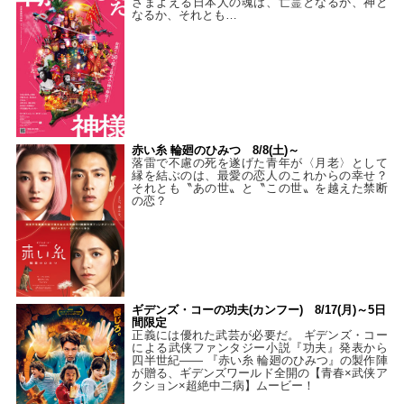
さまよえる日本人の魂は、亡霊となるか、神と
なるか、それとも…
赤い糸 輪廻のひみつ 8/8(土)～
落雷で不慮の死を遂げた青年が〈月老〉として
縁を結ぶのは、最愛の恋人のこれからの幸せ？
それとも〝あの世〟と〝この世〟を越えた禁断
の恋？
ギデンズ・コーの功夫(カンフー) 8/17(月)～5日
間限定
正義には優れた武芸が必要だ。 ギデンズ・コー
による武侠ファンタジー小説『功夫』発表から
四半世紀―― 『赤い糸 輪廻のひみつ』の製作陣
が贈る、ギデンズワールド全開の【青春×武侠ア
クション×超絶中二病】ムービー！