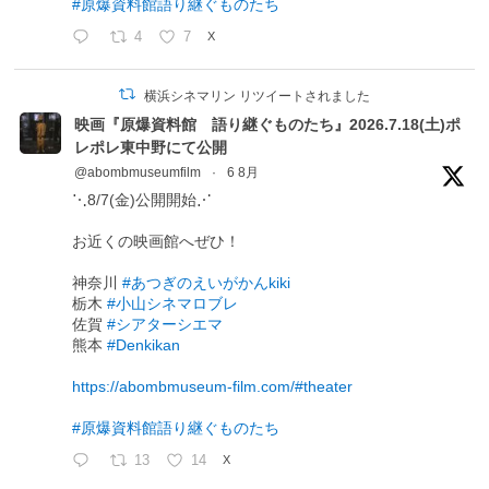
#原爆資料館語り継ぐものたち
4
7
X
横浜シネマリン リツイートされました
映画『原爆資料館 語り継ぐものたち』2026.7.18(土)ポ
レポレ東中野にて公開
@abombmuseumfilm
·
6 8月
⋱8/7(金)公開開始⋰
お近くの映画館へぜひ！
神奈川
#あつぎのえいがかんkiki
栃木
#小山シネマロブレ
佐賀
#シアターシエマ
熊本
#Denkikan
https://abombmuseum-film.com/#theater
#原爆資料館語り継ぐものたち
13
14
X