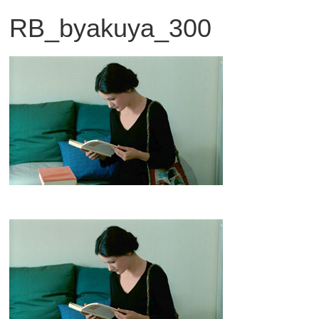
RB_byakuya_300
観
た
い
映
画
は
こ
の
街
で