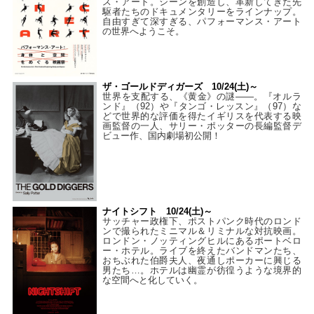
ス・アート。シーンを創造し、革新してきた先
駆者たちのドキュメンタリーをラインナップ。
自由すぎて深すぎる、パフォーマンス・アート
の世界へようこそ。
ザ・ゴールドディガーズ 10/24(土)～
世界を支配する、《黄金》の謎――。『オルラ
ンド』（92）や『タンゴ・レッスン』（97）な
どで世界的な評価を得たイギリスを代表する映
画監督の一人、サリー・ポッターの長編監督デ
ビュー作、国内劇場初公開！
ナイトシフト 10/24(土)～
サッチャー政権下、ポストパンク時代のロンド
ンで撮られたミニマル＆リミナルな対抗映画。
ロンドン・ノッティングヒルにあるポートベロ
ー・ホテル。ライブを終えたバンドマンたち、
おちぶれた伯爵夫人、夜通しポーカーに興じる
男たち…。ホテルは幽霊が彷徨うような境界的
な空間へと化していく。