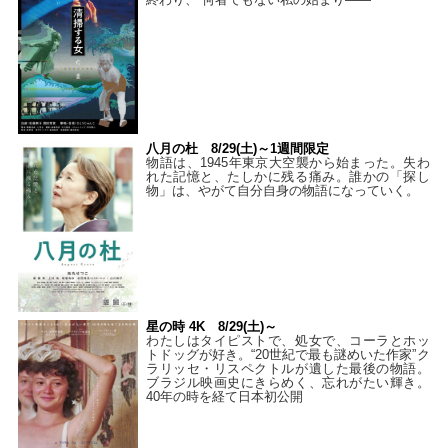
八月の杜 8/29(土)～1週間限定
物語は、1945年東京大空襲から始まった。失わ
れた記憶と、たしかに残る痛み。誰かの「探し
物」は、やがて自分自身の物語になっていく。
星の時 4K 8/29(土)～
わたしはタイピストで、処⼥で、コーラとホッ
トドッグが好き。“20世紀で最も謎めいた作家”ク
ラリッセ・リスペクトルが遺した最後の物語。
ブラジル映画史にきらめく、忘れがたい輝き。
40年の時を経て⽇本初公開