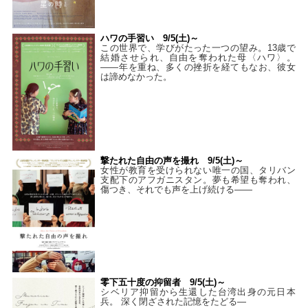
ハワの手習い 9/5(土)～
この世界で、学びがたった一つの望み。13歳で
結婚させられ、自由を奪われた母〈ハワ〉。
——年を重ね、多くの挫折を経てもなお、彼女
は諦めなかった。
撃たれた自由の声を撮れ 9/5(土)～
女性が教育を受けられない唯一の国、タリバン
支配下のアフガニスタン。夢も希望も奪われ、
傷つき、それでも声を上げ続ける——
零下五十度の抑留者 9/5(土)～
シベリア抑留から生還した台湾出身の元日本
兵。 深く閉ざされた記憶をたどる—