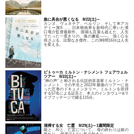
急に具合が悪くなる 8/22(土)～
カンヌ、ヴェネチア、ベルリン、そして米アカ
デミー賞®…… 日本映画界を新時代に導いた濱
口竜介監督最新作。 国籍も言葉も超えた、人生
でたった一度きりの、魂の邂逅――。 強く心を
揺さぶる、比類なき傑作。この3時間16分は人生
を変える。
ビトゥーカ ミルトン・ナシメント フェアウェル
ツアー 8/22(土)～
“神の声” と称される伝説的音楽家ミルトン・ナ
シメント、その半生と2022年最後のツアーに迫
った圧巻のドキュメンタリー。ミルトンを崇拝
する57名による証言と、本人のインタヴュー&ラ
イブフッテージで綴る115分。
清掃する女 亡霊 8/29(土)～1週間限定
能と、AIと、亡霊について。 母の終わりは娘の
終わり、 何者でもない私の始まり――