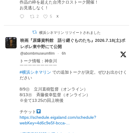
作品の枠を超えた台湾クロストーク開催！
お見逃しなく！
2
5
X
横浜シネマリン リツイートされました
映画『原爆資料館 語り継ぐものたち』2026.7.18(土)ポ
レポレ東中野にて公開
@abombmuseumfilm
·
6h
トーク情報：神奈川
￣￣￣￣￣￣￣￣￣
#横浜シネマリン
での追加トークが決定。ぜひお出かけく
ださい
8/9㊐ 立川直樹監督（オンライン）
8/13㊍ 斉藤俊幸監督（オンライン）
※全て13:25の回上映後
チケット
https://schedule.eigaland.com/schedule?
webKey=4d6c9e5f-bcca-...