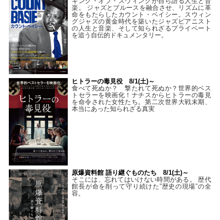
キング・オブ・スウィングが自ら語る人生と音
楽。 ジャズとブルースを融合させ、リズムに革
命をもたらしたカウント・ベイシー。スウィン
グジャズの黄金時代を築いたジャズピアニスト
の人生と音楽、そして知られざるプライベート
を追う自伝的ドキュメンタリー。
ヒトラーの毒見役 8/1(土)～
食べて死ぬか？ 撃たれて死ぬか？世界的ベス
トセラーを映画化！ナチスからヒトラーの毒見
を命令された女性たち。第二次世界大戦末期、
本当にあった知られざる真実
原爆資料館 語り継ぐものたち 8/1(土)～
そこには、忘れてはいけない時間がある。 歴代
館長が命を削って守り続けた”歴史の現場”の全
容。