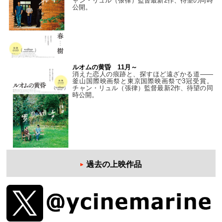
ャン・リュル（張律）監督最新2作、待望の同時
公開。
ルオムの黄昏 11月～
消えた恋人の痕跡と、探すほど遠ざかる道——
釜山国際映画祭と東京国際映画祭で3冠受賞。
チャン・リュル（張律）監督最新2作、待望の同
時公開。
過去の上映作品