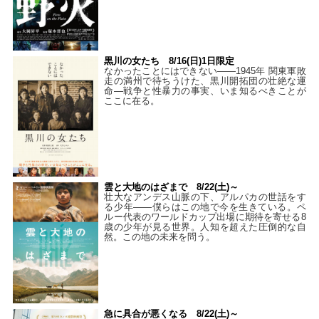
黒川の女たち 8/16(日)1日限定
なかったことにはできない——1945年 関東軍敗
走の満州で待ちうけた、黒川開拓団の壮絶な運
命―戦争と性暴力の事実、いま知るべきことが
ここに在る。
雲と大地のはざまで 8/22(土)～
壮大なアンデス山脈の下、アルパカの世話をす
る少年――僕らはこの地で今を生きている。ペ
ルー代表のワールドカップ出場に期待を寄せる8
歳の少年が見る世界。人知を超えた圧倒的な自
然。この地の未来を問う。
急に具合が悪くなる 8/22(土)～