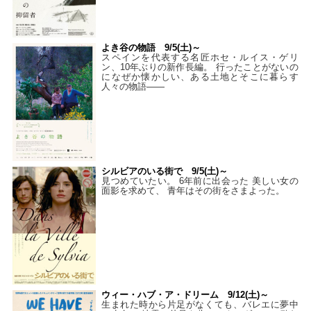
よき谷の物語 9/5(土)～
スペインを代表する名匠ホセ・ルイス・ゲリ
ン、10年ぶりの新作長編。 行ったことがないの
になぜか懐かしい、ある土地とそこに暮らす
人々の物語――
シルビアのいる街で 9/5(土)～
見つめていたい。 6年前に出会った 美しい女の
面影を求めて、 青年はその街をさまよった。
ウィー・ハブ・ア・ドリーム 9/12(土)～
生まれた時から片足がなくても、バレエに夢中