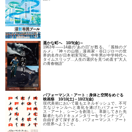
遥かな町へ 10/9(金)～
1963年――14歳の“あの日”が甦る。「孤独のグ
ルメ」「神々の山嶺」漫画家・谷口ジローの世
界的名作が日本初実写化。中年男が中学時代へ
タイムスリップ…人生の選択を見つめ直す“大人
の青春物語”
パフォーマンス・アート：身体と空間をめぐる
映画祭 10/10(土)－10/23(金)
現代美術において最もエネルギッシュで、不可
欠なジャンルへと進化を遂げたパフォーマン
ス・アート。シーンを創造し、革新してきた先
駆者たちのドキュメンタリーをラインナップ。
自由すぎて深すぎる、パフォーマンス・アート
の世界へようこそ。