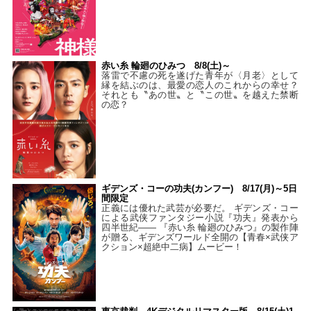
赤い糸 輪廻のひみつ 8/8(土)～
落雷で不慮の死を遂げた青年が〈月老〉として
縁を結ぶのは、最愛の恋人のこれからの幸せ？
それとも〝あの世〟と〝この世〟を越えた禁断
の恋？
ギデンズ・コーの功夫(カンフー) 8/17(月)～5日
間限定
正義には優れた武芸が必要だ。 ギデンズ・コー
による武侠ファンタジー小説『功夫』発表から
四半世紀―― 『赤い糸 輪廻のひみつ』の製作陣
が贈る、ギデンズワールド全開の【青春×武侠ア
クション×超絶中二病】ムービー！