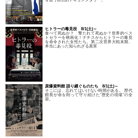
ヒトラーの毒見役 8/1(土)～
食べて死ぬか？ 撃たれて死ぬか？世界的ベス
トセラーを映画化！ナチスからヒトラーの毒見
を命令された女性たち。第二次世界大戦末期、
本当にあった知られざる真実
原爆資料館 語り継ぐものたち 8/1(土)～
そこには、忘れてはいけない時間がある。 歴代
館長が命を削って守り続けた”歴史の現場”の全
容。