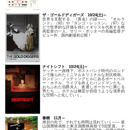
ザ・ゴールドディガーズ 10/24(土)～
世界を支配する、《黄金》の謎――。『オルラ
ンド』（92）や『タンゴ・レッスン』（97）な
どで世界的な評価を得たイギリスを代表する映
画監督の一人、サリー・ポッターの長編監督デ
ビュー作、国内劇場初公開！
ナイトシフト 10/24(土)～
サッチャー政権下、ポストパンク時代のロンド
ンで撮られたミニマル＆リミナルな対抗映画。
ロンドン・ノッティングヒルにあるポートベロ
ー・ホテル。ライブを終えたバンドマンたち、
おちぶれた伯爵夫人、夜通しポーカーに興じる
男たち…。ホテルは幽霊が彷徨うような境界的
な空間へと化していく。
春樹 11月～
挫折の先で、それでも時間は流れていく—— 釜
山国際映画祭と東京国際映画祭で3冠受賞。 チ