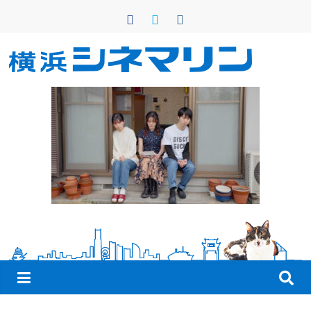
コ
ン
テ
ン
横
ツ
へ
浜
ス
キ
シ
ッ
プ
ネ
マ
リ
ン