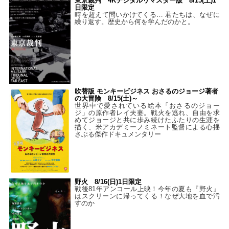
東京裁判 4Kデジタルリマスター版 8/15(土)1
日限定
時を超えて問いかけてくる… 君たちは、なぜに
繰り返す。歴史から何を学んだのかと。
吹替版 モンキービジネス おさるのジョージ著者
の大冒険 8/15(土)～
世界中で愛されている絵本「おさるのジョー
ジ」の原作者レイ夫妻。戦火を逃れ、自由を求
めてジョージと共に歩み続けたふたりの生涯を
描く、米アカデミーノミネート監督による心揺
さぶる傑作ドキュメンタリー
野火 8/16(日)1日限定
戦後81年アンコール上映！今年の夏も『野火』
はスクリーンに帰ってくる！なぜ大地を血で汚
すのか