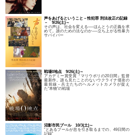
声をあげるということ－性犯罪 刑法改正の記録
－ 9/26(土)～
その声は、社会を変える──ほんとうの正義を求
めて。誰のための法なのか──立ち上がる性暴力
サバイバー
戦場0地点 9/26(土)～
アカデミー賞受賞『マリウポリの20日間』監督
最新作。誰も見たことのないウクライナ侵攻の
最前線－兵士たちのヘルメットカメラが捉え
た“本物”の戦場
沼影市民プール 10/3(土)～
“とあるプールが息を引き取るまでの、49日間の
記録”