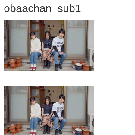
obaachan_sub1
観
た
い
映
画
は
こ
の
街
で