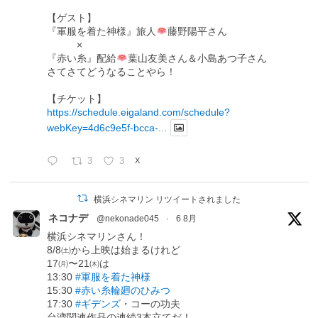
【ゲスト】
『軍服を着た神様』旅人
藤野陽平さん
×
『赤い糸』配給
葉山友美さん＆小島あつ子さん
さてさてどうなることやら！
【チケット】
https://schedule.eigaland.com/schedule?
webKey=4d6c9e5f-bcca-...
3
3
X
横浜シネマリン リツイートされました
ネコナデ
@nekonade045
·
6 8月
横浜シネマリンさん！
8/8㈯から上映は始まるけれど
17㈪〜21㈭は
13:30
#軍服を着た神様
15:30
#赤い糸輪廻のひみつ
17:30
#ギデンズ
・コーの功夫
台湾関連作品の連続3本立てだ！