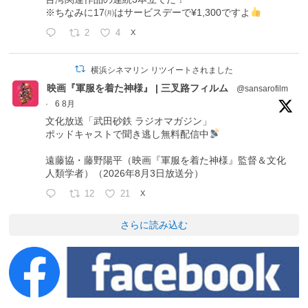
※ちなみに17㈪はサービスデーで¥1,300ですよ
2
4
X
横浜シネマリン リツイートされました
映画『軍服を着た神様』 | 三叉路フィルム
@sansarofilm
·
6 8月
文化放送「武田砂鉄 ラジオマガジン」
ポッドキャストで聞き逃し無料配信中
遠藤協・藤野陽平（映画『軍服を着た神様』監督＆文化
人類学者）（2026年8月3日放送分）
12
21
X
さらに読み込む