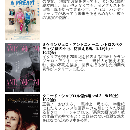
の少女。 地震で片足を失っても、ダンスに励む
親友同士。 目が見えなくても、金メダリストを
目指し風を切って走る少年。 これは、ハンディ
キャップがあっても未来をあきらめない、彼ら
の“真実の物語”。
ミケランジェロ・アントニオーニ レトロスペク
ティヴ 愛の不毛、彷徨える魂 9/19(土)－
10/2(金)
イタリアが誇る20世紀を代表する巨匠ミケラン
ジェロ・アントニオーニ。 現代人が抱える孤
独、愛の不毛を描き、世界を揺るがした初期代
表作がスクリーンに甦る。
クロード・シャブロル傑作選 vol.2 9/19(土)－
10/2(金)
正義よ おびえろ。 悪徳よ 燃えろ。 半世紀
にわたりフランス映画界をけん引してきた映画
監督クロード・シャブロル。“悪意の眼”が輝く彼
の作品群の中でもとくに容赦のない強烈な魅力
をはなつ伝説の３本を公開。