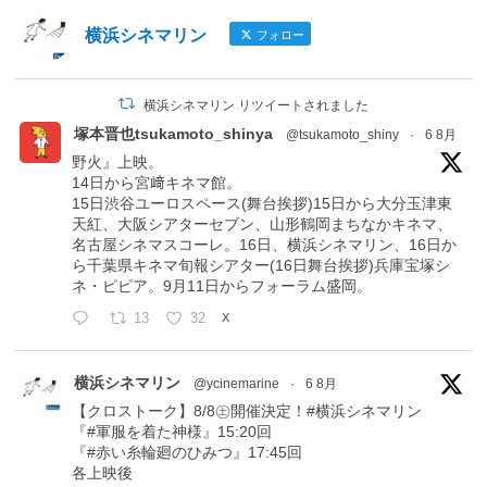
横浜シネマリン
フォロー
横浜シネマリン リツイートされました
塚本晋也tsukamoto_shinya
@tsukamoto_shiny
·
6 8月
野火』上映。
14日から宮﨑キネマ館。
15日渋谷ユーロスペース(舞台挨拶)15日から大分玉津東
天紅、大阪シアターセブン、山形鶴岡まちなかキネマ、
名古屋シネマスコーレ。16日、横浜シネマリン、16日か
ら千葉県キネマ旬報シアター(16日舞台挨拶)兵庫宝塚シ
ネ・ピピア。9月11日からフォーラム盛岡。
13
32
X
横浜シネマリン
@ycinemarine
·
6 8月
【クロストーク】8/8㊏開催決定！#横浜シネマリン
『#軍服を着た神様』15:20回
『#赤い糸輪廻のひみつ』17:45回
各上映後