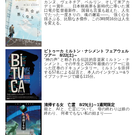
カンヌ、ヴェネチア、ベルリン、そして米アカ
デミー賞®…… 日本映画界を新時代に導いた濱
口竜介監督最新作。 国籍も言葉も超えた、人生
でたった一度きりの、魂の邂逅――。 強く心を
揺さぶる、比類なき傑作。この3時間16分は人生
を変える。
ビトゥーカ ミルトン・ナシメント フェアウェル
ツアー 8/22(土)～
“神の声” と称される伝説的音楽家ミルトン・ナ
シメント、その半生と2022年最後のツアーに迫
った圧巻のドキュメンタリー。ミルトンを崇拝
する57名による証言と、本人のインタヴュー&ラ
イブフッテージで綴る115分。
清掃する女 亡霊 8/29(土)～1週間限定
能と、AIと、亡霊について。 母の終わりは娘の
終わり、 何者でもない私の始まり――