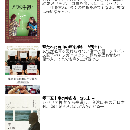
結婚させられ、自由を奪われた母〈ハワ〉。
——年を重ね、多くの挫折を経てもなお、彼女
は諦めなかった。
撃たれた自由の声を撮れ 9/5(土)～
女性が教育を受けられない唯一の国、タリバン
支配下のアフガニスタン。夢も希望も奪われ、
傷つき、それでも声を上げ続ける——
零下五十度の抑留者 9/5(土)～
シベリア抑留から生還した台湾出身の元日本
兵。 深く閉ざされた記憶をたどる—