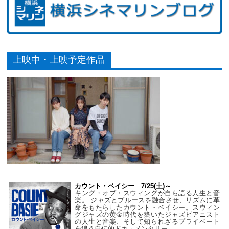
上映中・上映予定作品
カウント・ベイシー 7/25(土)～
キング・オブ・スウィングが自ら語る人生と音
楽。 ジャズとブルースを融合させ、リズムに革
命をもたらしたカウント・ベイシー。スウィン
グジャズの黄金時代を築いたジャズピアニスト
の人生と音楽、そして知られざるプライベート
を追う自伝的ドキュメンタリー。