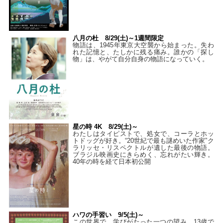
八月の杜 8/29(土)～1週間限定
物語は、1945年東京大空襲から始まった。失わ
れた記憶と、たしかに残る痛み。誰かの「探し
物」は、やがて自分自身の物語になっていく。
星の時 4K 8/29(土)～
わたしはタイピストで、処⼥で、コーラとホッ
トドッグが好き。“20世紀で最も謎めいた作家”ク
ラリッセ・リスペクトルが遺した最後の物語。
ブラジル映画史にきらめく、忘れがたい輝き。
40年の時を経て⽇本初公開
ハワの手習い 9/5(土)～
この世界で、学びがたった一つの望み。13歳で