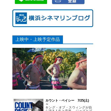
上映中・上映予定作品
カウント・ベイシー 7/25(土)
～
キング・オブ・スウィングが自
ら語る人生と音楽。 ジャズとブ