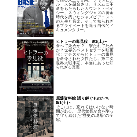
ルースを融合させ、リズムに革
命をもたらしたカウント・ベイ
シー。スウィングジャズの黄金
時代を築いたジャズピアニスト
の人生と音楽、そして知られざ
るプライベートを追う自伝的ド
キュメンタリー。
ヒトラーの毒見役 8/1(土)～
食べて死ぬか？ 撃たれて死ぬ
か？世界的ベストセラーを映画
化！ナチスからヒトラーの毒見
を命令された女性たち。第二次
世界大戦末期、本当にあった知
られざる真実
原爆資料館 語り継ぐものたち
8/1(土)～
そこには、忘れてはいけない時
間がある。 歴代館長が命を削っ
て守り続けた”歴史の現場”の全
容。