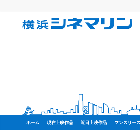
コ
ン
テ
横
ン
ツ
へ
浜
ス
キ
シ
ッ
プ
ネ
マ
リ
ホーム
現在上映作品
近日上映作品
マンスリー
ン