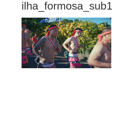
ilha_formosa_sub1
観
た
い
映
画
は
こ
の
街
で