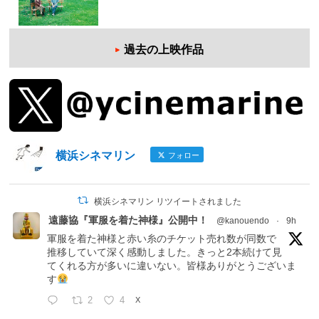
過去の上映作品
横浜シネマリン
フォロー
横浜シネマリン リツイートされました
遠藤協『軍服を着た神様』公開中！
@kanouendo
·
9h
軍服を着た神様と赤い糸のチケット売れ数が同数で
推移していて深く感動しました。きっと2本続けて見
てくれる方が多いに違いない。皆様ありがとうございま
す
2
4
X