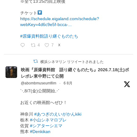
※全て13:25の回上映後
チケット
https://schedule.eigaland.com/schedule?
webKey=4d6c9e5f-bcca-...
#原爆資料館語り継ぐものたち
4
7
X
横浜シネマリン リツイートされました
映画『原爆資料館 語り継ぐものたち』2026.7.18(土)ポ
レポレ東中野にて公開
@abombmuseumfilm
·
6 8月
⋱8/7(金)公開開始⋰
お近くの映画館へぜひ！
神奈川
#あつぎのえいがかんkiki
栃木
#小山シネマロブレ
佐賀
#シアターシエマ
熊本
#Denkikan