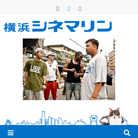
コ
ン
テ
ン
横
ツ
へ
浜
ス
キ
シ
ッ
プ
ネ
マ
リ
ン