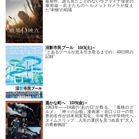
最新作。誰も見たことのないウクライナ侵攻の
最前線－兵士たちのヘルメットカメラが捉え
た“本物”の戦場
沼影市民プール 10/3(土)～
“とあるプールが息を引き取るまでの、49日間の
記録”
遥かな町へ 10/9(金)～
1963年――14歳の“あの日”が甦る。「孤独のグ
ルメ」「神々の山嶺」漫画家・谷口ジローの世
界的名作が日本初実写化。中年男が中学時代へ
タイムスリップ…人生の選択を見つめ直す“大人
の青春物語”