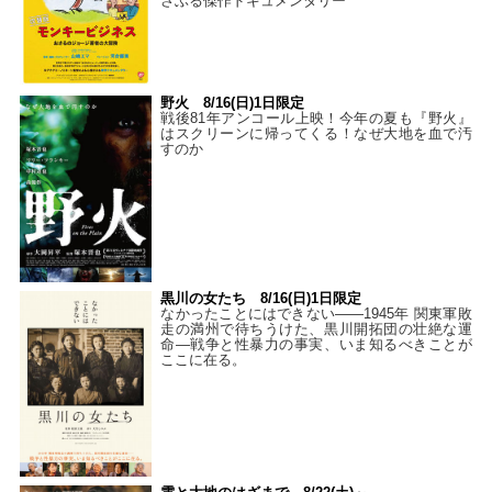
さぶる傑作ドキュメンタリー
野火 8/16(日)1日限定
戦後81年アンコール上映！今年の夏も『野火』
はスクリーンに帰ってくる！なぜ大地を血で汚
すのか
黒川の女たち 8/16(日)1日限定
なかったことにはできない——1945年 関東軍敗
走の満州で待ちうけた、黒川開拓団の壮絶な運
命―戦争と性暴力の事実、いま知るべきことが
ここに在る。