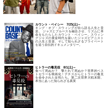
カウント・ベイシー 7/25(土)～
キング・オブ・スウィングが自ら語る人生と音
楽。 ジャズとブルースを融合させ、リズムに革
命をもたらしたカウント・ベイシー。スウィン
グジャズの黄金時代を築いたジャズピアニスト
の人生と音楽、そして知られざるプライベート
を追う自伝的ドキュメンタリー。
ヒトラーの毒見役 8/1(土)～
食べて死ぬか？ 撃たれて死ぬか？世界的ベス
トセラーを映画化！ナチスからヒトラーの毒見
を命令された女性たち。第二次世界大戦末期、
本当にあった知られざる真実