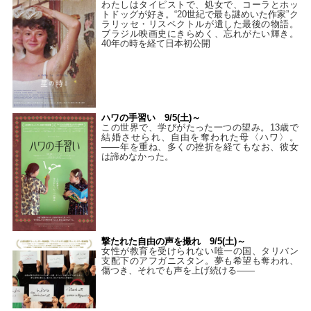
わたしはタイピストで、処⼥で、コーラとホッ
トドッグが好き。“20世紀で最も謎めいた作家”ク
ラリッセ・リスペクトルが遺した最後の物語。
ブラジル映画史にきらめく、忘れがたい輝き。
40年の時を経て⽇本初公開
ハワの手習い 9/5(土)～
この世界で、学びがたった一つの望み。13歳で
結婚させられ、自由を奪われた母〈ハワ〉。
——年を重ね、多くの挫折を経てもなお、彼女
は諦めなかった。
撃たれた自由の声を撮れ 9/5(土)～
女性が教育を受けられない唯一の国、タリバン
支配下のアフガニスタン。夢も希望も奪われ、
傷つき、それでも声を上げ続ける——