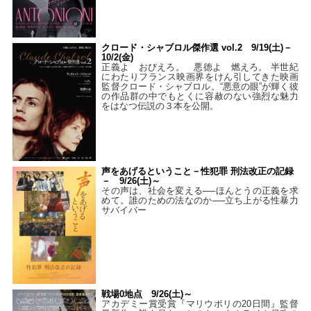
クロード・シャブロル傑作選 vol.2 9/19(土)－
10/2(金)
正義よ おびえろ。 悪徳よ 燃えろ。 半世紀
にわたりフランス映画界をけん引してきた映画
監督クロード・シャブロル。“悪意の眼”が輝く彼
の作品群の中でもとくに容赦のない強烈な魅力
をはなつ伝説の３本を公開。
声をあげるということ－性犯罪 刑法改正の記録
－ 9/26(土)～
その声は、社会を変える──ほんとうの正義を求
めて。誰のための法なのか──立ち上がる性暴力
サバイバー
戦場0地点 9/26(土)～
アカデミー賞受賞『マリウポリの20日間』監督