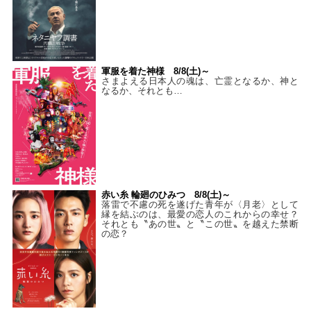
軍服を着た神様 8/8(土)～
さまよえる日本人の魂は、亡霊となるか、神と
なるか、それとも…
赤い糸 輪廻のひみつ 8/8(土)～
落雷で不慮の死を遂げた青年が〈月老〉として
縁を結ぶのは、最愛の恋人のこれからの幸せ？
それとも〝あの世〟と〝この世〟を越えた禁断
の恋？