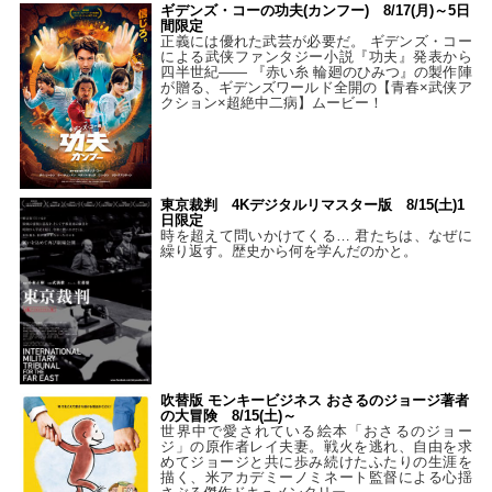
ギデンズ・コーの功夫(カンフー) 8/17(月)～5日
間限定
正義には優れた武芸が必要だ。 ギデンズ・コー
による武侠ファンタジー小説『功夫』発表から
四半世紀―― 『赤い糸 輪廻のひみつ』の製作陣
が贈る、ギデンズワールド全開の【青春×武侠ア
クション×超絶中二病】ムービー！
東京裁判 4Kデジタルリマスター版 8/15(土)1
日限定
時を超えて問いかけてくる… 君たちは、なぜに
繰り返す。歴史から何を学んだのかと。
吹替版 モンキービジネス おさるのジョージ著者
の大冒険 8/15(土)～
世界中で愛されている絵本「おさるのジョー
ジ」の原作者レイ夫妻。戦火を逃れ、自由を求
めてジョージと共に歩み続けたふたりの生涯を
描く、米アカデミーノミネート監督による心揺