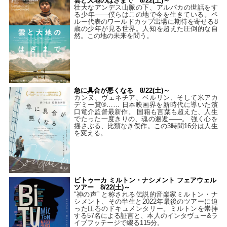
雲と大地のはざまで 8/22(土)～
壮大なアンデス山脈の下、アルパカの世話をす
る少年――僕らはこの地で今を生きている。ペ
ルー代表のワールドカップ出場に期待を寄せる8
歳の少年が見る世界。人知を超えた圧倒的な自
然。この地の未来を問う。
急に具合が悪くなる 8/22(土)～
カンヌ、ヴェネチア、ベルリン、そして米アカ
デミー賞®…… 日本映画界を新時代に導いた濱
口竜介監督最新作。 国籍も言葉も超えた、人生
でたった一度きりの、魂の邂逅――。 強く心を
揺さぶる、比類なき傑作。この3時間16分は人生
を変える。
ビトゥーカ ミルトン・ナシメント フェアウェル
ツアー 8/22(土)～
“神の声” と称される伝説的音楽家ミルトン・ナ
シメント、その半生と2022年最後のツアーに迫
った圧巻のドキュメンタリー。ミルトンを崇拝
する57名による証言と、本人のインタヴュー&ラ
イブフッテージで綴る115分。