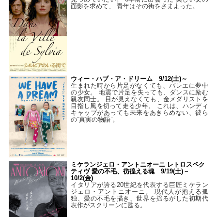
面影を求めて、 青年はその街をさまよった。
ウィー・ハブ・ア・ドリーム 9/12(土)～
生まれた時から片足がなくても、バレエに夢中
の少女。 地震で片足を失っても、ダンスに励む
親友同士。 目が見えなくても、金メダリストを
目指し風を切って走る少年。 これは、ハンディ
キャップがあっても未来をあきらめない、彼ら
の“真実の物語”。
ミケランジェロ・アントニオーニ レトロスペク
ティヴ 愛の不毛、彷徨える魂 9/19(土)－
10/2(金)
イタリアが誇る20世紀を代表する巨匠ミケラン
ジェロ・アントニオーニ。 現代人が抱える孤
独、愛の不毛を描き、世界を揺るがした初期代
表作がスクリーンに甦る。