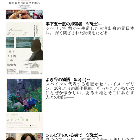
零下五十度の抑留者 9/5(土)～
シベリア抑留から生還した台湾出身の元日本
兵。 深く閉ざされた記憶をたどる—
よき谷の物語 9/5(土)～
スペインを代表する名匠ホセ・ルイス・ゲリ
ン、10年ぶりの新作長編。 行ったことがないの
になぜか懐かしい、ある土地とそこに暮らす
人々の物語――
シルビアのいる街で 9/5(土)～
見つめていたい。 6年前に出会った 美しい女の