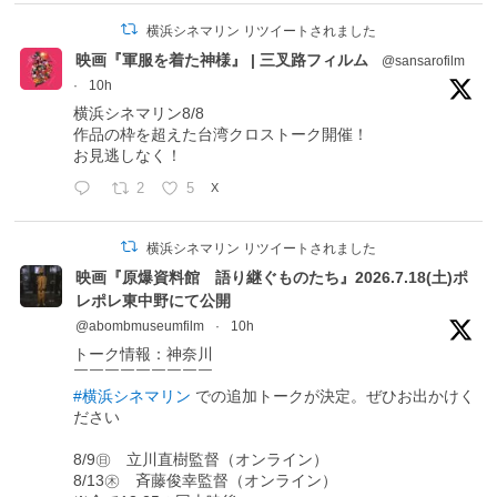
横浜シネマリン リツイートされました
映画『軍服を着た神様』 | 三叉路フィルム
@sansarofilm
·
10h
横浜シネマリン8/8
作品の枠を超えた台湾クロストーク開催！
お見逃しなく！
2
5
X
横浜シネマリン リツイートされました
映画『原爆資料館 語り継ぐものたち』2026.7.18(土)ポ
レポレ東中野にて公開
@abombmuseumfilm
·
10h
トーク情報：神奈川
￣￣￣￣￣￣￣￣￣
#横浜シネマリン
での追加トークが決定。ぜひお出かけく
ださい
8/9㊐ 立川直樹監督（オンライン）
8/13㊍ 斉藤俊幸監督（オンライン）