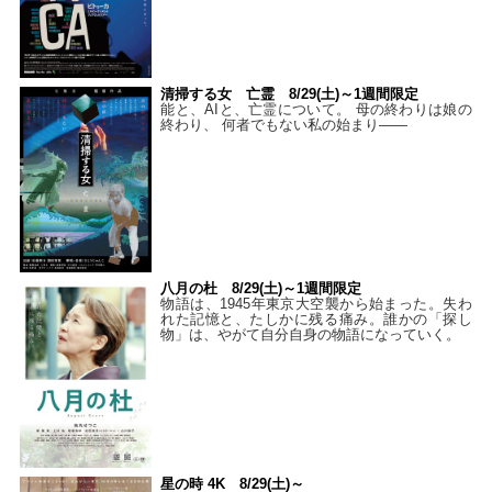
清掃する女 亡霊 8/29(土)～1週間限定
能と、AIと、亡霊について。 母の終わりは娘の
終わり、 何者でもない私の始まり――
八月の杜 8/29(土)～1週間限定
物語は、1945年東京大空襲から始まった。失わ
れた記憶と、たしかに残る痛み。誰かの「探し
物」は、やがて自分自身の物語になっていく。
星の時 4K 8/29(土)～