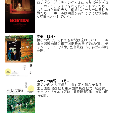
ロンドン・ノッティングヒルにあるポートベロ
ー・ホテル。ライブを終えたバンドマンたち、
おちぶれた伯爵夫人、夜通しポーカーに興じる
男たち…。ホテルは幽霊が彷徨うような境界的
な空間へと化していく。
春樹 11月～
挫折の先で、それでも時間は流れていく—— 釜
山国際映画祭と東京国際映画祭で3冠受賞。 チ
ャン・リュル（張律）監督最新2作、待望の同時
公開。
ルオムの黄昏 11月～
消えた恋人の痕跡と、探すほど遠ざかる道——
釜山国際映画祭と東京国際映画祭で3冠受賞。
チャン・リュル（張律）監督最新2作、待望の同
時公開。