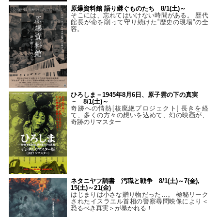
原爆資料館 語り継ぐものたち 8/1(土)～
そこには、忘れてはいけない時間がある。 歴代
館長が命を削って守り続けた”歴史の現場”の全
容。
ひろしま－1945年8月6日、原子雲の下の真実
－ 8/1(土)～
奇跡への情熱[核廃絶プロジェクト] 長きを経
て、多くの方々の想いを込めて、幻の映画が、
奇跡のリマスター
ネタニヤフ調書 汚職と戦争 8/1(土)～7(金),
15(土)～21(金)
はじまりは小さな贈り物だった…。 極秘リーク
されたイスラエル首相の警察尋問映像により＜
恐るべき真実＞が暴かれる！