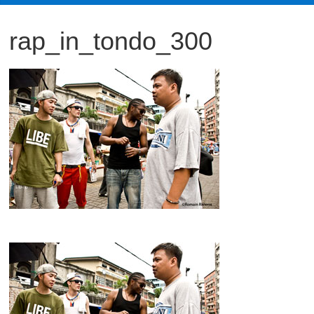
観
rap_in_tondo_300
た
い
映
画
は
こ
の
街
で