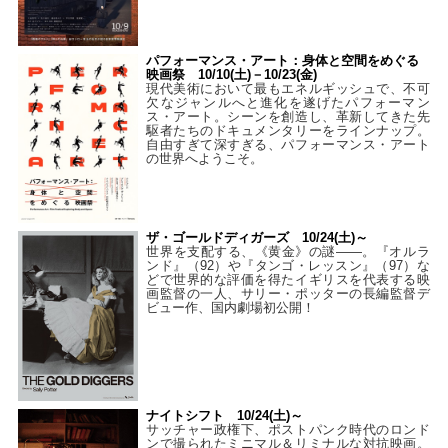
パフォーマンス・アート：身体と空間をめぐる
映画祭 10/10(土)－10/23(金)
現代美術において最もエネルギッシュで、不可
欠なジャンルへと進化を遂げたパフォーマン
ス・アート。シーンを創造し、革新してきた先
駆者たちのドキュメンタリーをラインナップ。
自由すぎて深すぎる、パフォーマンス・アート
の世界へようこそ。
ザ・ゴールドディガーズ 10/24(土)～
世界を支配する、《黄金》の謎――。『オルラ
ンド』（92）や『タンゴ・レッスン』（97）な
どで世界的な評価を得たイギリスを代表する映
画監督の一人、サリー・ポッターの長編監督デ
ビュー作、国内劇場初公開！
ナイトシフト 10/24(土)～
サッチャー政権下、ポストパンク時代のロンド
ンで撮られたミニマル＆リミナルな対抗映画。