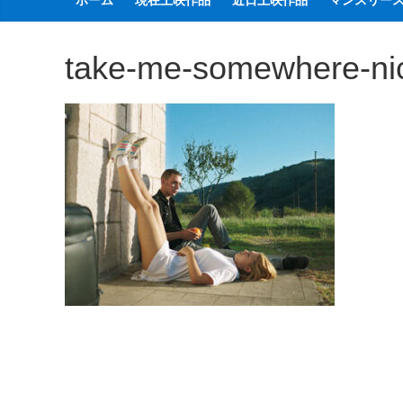
ホーム
現在上映作品
近日上映作品
マンスリー
観
た
take-me-somewhere-nic
い
映
画
は
こ
の
街
で