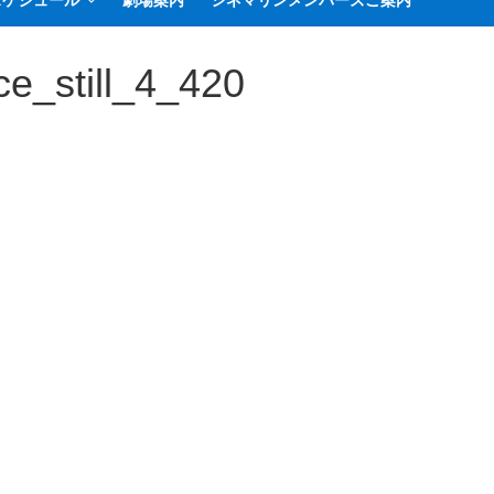
スケジュール
劇場案内
シネマリンメンバーズご案内
e_still_4_420