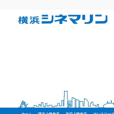
コ
ン
テ
横
ン
ツ
へ
浜
ス
キ
シ
ッ
プ
ネ
マ
リ
ン