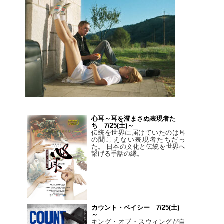
心耳～耳を澄まさぬ表現者た
ち 7/25(土)～
伝統を世界に届けていたのは耳
の聞こえない表現者たちだっ
た。 日本の文化と伝統を世界へ
繋げる手話の縁。
カウント・ベイシー 7/25(土)
～
キング・オブ・スウィングが自