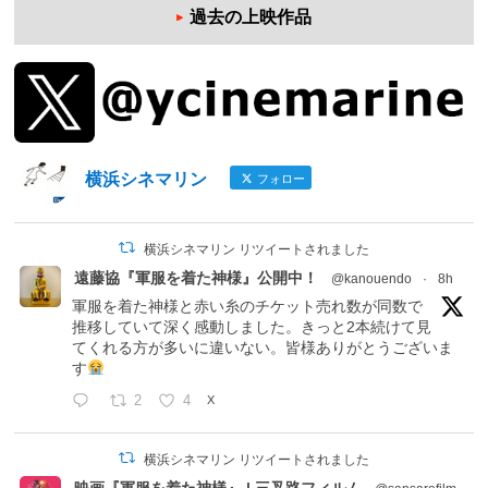
過去の上映作品
横浜シネマリン
フォロー
横浜シネマリン リツイートされました
遠藤協『軍服を着た神様』公開中！
@kanouendo
·
8h
軍服を着た神様と赤い糸のチケット売れ数が同数で
推移していて深く感動しました。きっと2本続けて見
てくれる方が多いに違いない。皆様ありがとうございま
す
2
4
X
横浜シネマリン リツイートされました
映画『軍服を着た神様』 | 三叉路フィルム