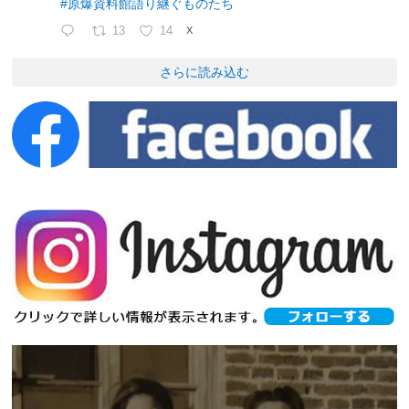
#原爆資料館語り継ぐものたち
13
14
X
さらに読み込む