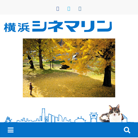
コ
ン
テ
ン
横
ツ
へ
浜
ス
キ
シ
ッ
プ
ネ
マ
リ
ン