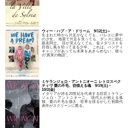
ウィー・ハブ・ア・ドリーム 9/12(土)～
生まれた時から片足がなくても、バレエに夢中
の少女。 地震で片足を失っても、ダンスに励む
親友同士。 目が見えなくても、金メダリストを
目指し風を切って走る少年。 これは、ハンディ
キャップがあっても未来をあきらめない、彼ら
の“真実の物語”。
ミケランジェロ・アントニオーニ レトロスペク
ティヴ 愛の不毛、彷徨える魂 9/19(土)－
10/2(金)
イタリアが誇る20世紀を代表する巨匠ミケラン
ジェロ・アントニオーニ。 現代人が抱える孤
独、愛の不毛を描き、世界を揺るがした初期代
表作がスクリーンに甦る。