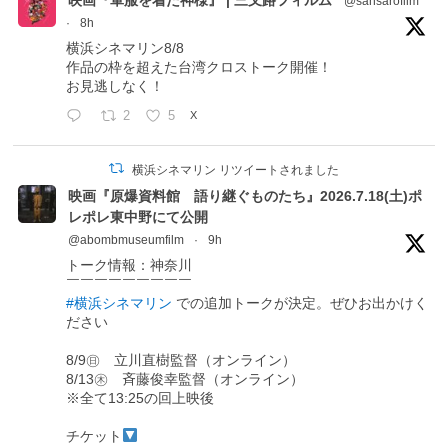
@sansarofilm
·
8h
横浜シネマリン8/8
作品の枠を超えた台湾クロストーク開催！
お見逃しなく！
2
5
X
横浜シネマリン リツイートされました
映画『原爆資料館 語り継ぐものたち』2026.7.18(土)ポ
レポレ東中野にて公開
@abombmuseumfilm
·
9h
トーク情報：神奈川
￣￣￣￣￣￣￣￣￣
#横浜シネマリン
での追加トークが決定。ぜひお出かけく
ださい
8/9㊐ 立川直樹監督（オンライン）
8/13㊍ 斉藤俊幸監督（オンライン）
※全て13:25の回上映後
チケット