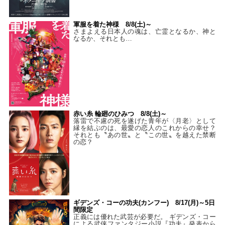
軍服を着た神様 8/8(土)～
さまよえる日本人の魂は、亡霊となるか、神と
なるか、それとも…
赤い糸 輪廻のひみつ 8/8(土)～
落雷で不慮の死を遂げた青年が〈月老〉として
縁を結ぶのは、最愛の恋人のこれからの幸せ？
それとも〝あの世〟と〝この世〟を越えた禁断
の恋？
ギデンズ・コーの功夫(カンフー) 8/17(月)～5日
間限定
正義には優れた武芸が必要だ。 ギデンズ・コー
による武侠ファンタジー小説『功夫』発表から