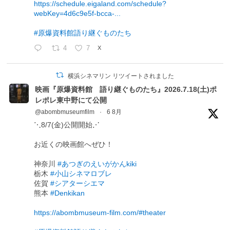
https://schedule.eigaland.com/schedule?
webKey=4d6c9e5f-bcca-...
#原爆資料館語り継ぐものたち
4
7
X
横浜シネマリン リツイートされました
映画『原爆資料館 語り継ぐものたち』2026.7.18(土)ポ
レポレ東中野にて公開
@abombmuseumfilm
·
6 8月
⋱8/7(金)公開開始⋰
お近くの映画館へぜひ！
神奈川
#あつぎのえいがかんkiki
栃木
#小山シネマロブレ
佐賀
#シアターシエマ
熊本
#Denkikan
https://abombmuseum-film.com/#theater