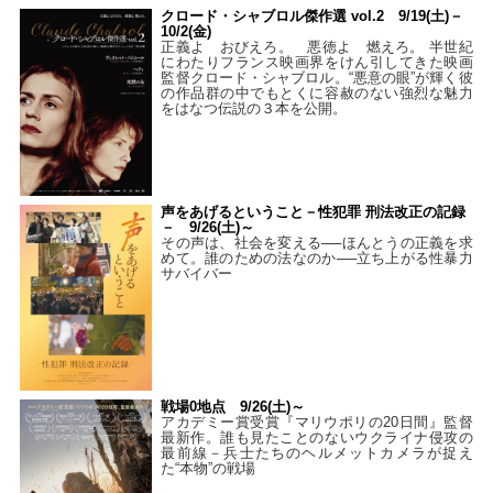
クロード・シャブロル傑作選 vol.2 9/19(土)－
10/2(金)
正義よ おびえろ。 悪徳よ 燃えろ。 半世紀
にわたりフランス映画界をけん引してきた映画
監督クロード・シャブロル。“悪意の眼”が輝く彼
の作品群の中でもとくに容赦のない強烈な魅力
をはなつ伝説の３本を公開。
声をあげるということ－性犯罪 刑法改正の記録
－ 9/26(土)～
その声は、社会を変える──ほんとうの正義を求
めて。誰のための法なのか──立ち上がる性暴力
サバイバー
戦場0地点 9/26(土)～
アカデミー賞受賞『マリウポリの20日間』監督
最新作。誰も見たことのないウクライナ侵攻の
最前線－兵士たちのヘルメットカメラが捉え
た“本物”の戦場