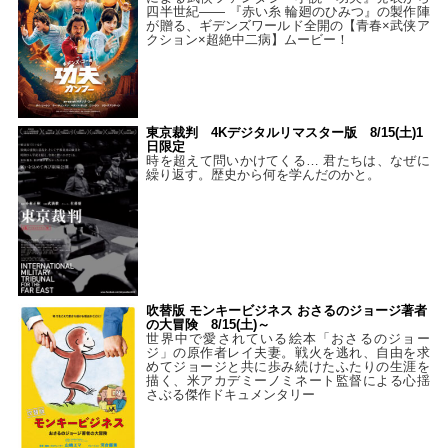
四半世紀―― 『赤い糸 輪廻のひみつ』の製作陣
が贈る、ギデンズワールド全開の【青春×武侠ア
クション×超絶中二病】ムービー！
東京裁判 4Kデジタルリマスター版 8/15(土)1
日限定
時を超えて問いかけてくる… 君たちは、なぜに
繰り返す。歴史から何を学んだのかと。
吹替版 モンキービジネス おさるのジョージ著者
の大冒険 8/15(土)～
世界中で愛されている絵本「おさるのジョー
ジ」の原作者レイ夫妻。戦火を逃れ、自由を求
めてジョージと共に歩み続けたふたりの生涯を
描く、米アカデミーノミネート監督による心揺
さぶる傑作ドキュメンタリー