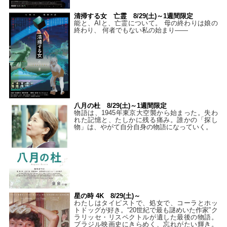
清掃する女 亡霊 8/29(土)～1週間限定
能と、AIと、亡霊について。 母の終わりは娘の
終わり、 何者でもない私の始まり――
八月の杜 8/29(土)～1週間限定
物語は、1945年東京大空襲から始まった。失わ
れた記憶と、たしかに残る痛み。誰かの「探し
物」は、やがて自分自身の物語になっていく。
星の時 4K 8/29(土)～
わたしはタイピストで、処⼥で、コーラとホッ
トドッグが好き。“20世紀で最も謎めいた作家”ク
ラリッセ・リスペクトルが遺した最後の物語。
ブラジル映画史にきらめく、忘れがたい輝き。