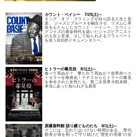
カウント・ベイシー 7/25(土)～
キング・オブ・スウィングが自ら語る人生と音
楽。 ジャズとブルースを融合させ、リズムに革
命をもたらしたカウント・ベイシー。スウィン
グジャズの黄金時代を築いたジャズピアニスト
の人生と音楽、そして知られざるプライベート
を追う自伝的ドキュメンタリー。
ヒトラーの毒見役 8/1(土)～
食べて死ぬか？ 撃たれて死ぬか？世界的ベス
トセラーを映画化！ナチスからヒトラーの毒見
を命令された女性たち。第二次世界大戦末期、
本当にあった知られざる真実
原爆資料館 語り継ぐものたち 8/1(土)～
そこには、忘れてはいけない時間がある。 歴代
館長が命を削って守り続けた”歴史の現場”の全