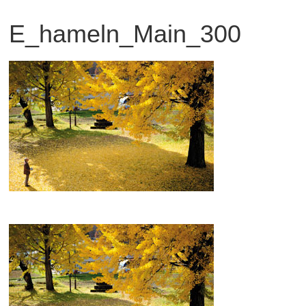
観
E_hameln_Main_300
た
い
映
画
は
こ
の
街
で