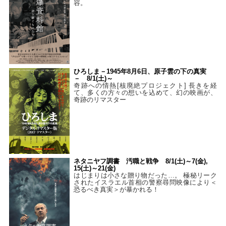
容。
ひろしま－1945年8月6日、原子雲の下の真実
－ 8/1(土)～
奇跡への情熱[核廃絶プロジェクト] 長きを経
て、多くの方々の想いを込めて、幻の映画が、
奇跡のリマスター
ネタニヤフ調書 汚職と戦争 8/1(土)～7(金),
15(土)～21(金)
はじまりは小さな贈り物だった…。 極秘リーク
されたイスラエル首相の警察尋問映像により＜
恐るべき真実＞が暴かれる！