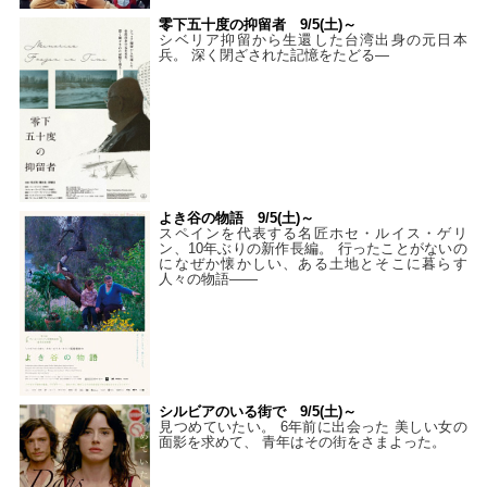
零下五十度の抑留者 9/5(土)～
シベリア抑留から生還した台湾出身の元日本
兵。 深く閉ざされた記憶をたどる—
よき谷の物語 9/5(土)～
スペインを代表する名匠ホセ・ルイス・ゲリ
ン、10年ぶりの新作長編。 行ったことがないの
になぜか懐かしい、ある土地とそこに暮らす
人々の物語――
シルビアのいる街で 9/5(土)～
見つめていたい。 6年前に出会った 美しい女の
面影を求めて、 青年はその街をさまよった。