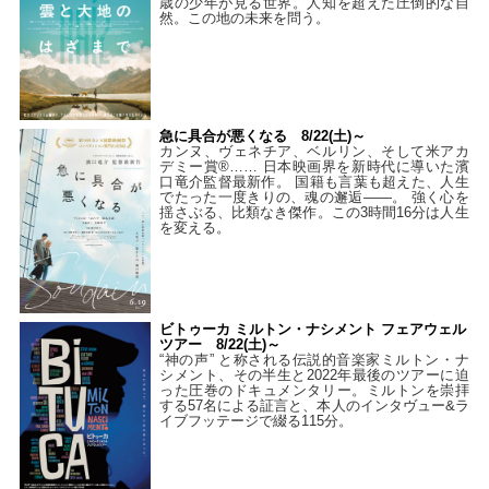
歳の少年が見る世界。人知を超えた圧倒的な自
然。この地の未来を問う。
急に具合が悪くなる 8/22(土)～
カンヌ、ヴェネチア、ベルリン、そして米アカ
デミー賞®…… 日本映画界を新時代に導いた濱
口竜介監督最新作。 国籍も言葉も超えた、人生
でたった一度きりの、魂の邂逅――。 強く心を
揺さぶる、比類なき傑作。この3時間16分は人生
を変える。
ビトゥーカ ミルトン・ナシメント フェアウェル
ツアー 8/22(土)～
“神の声” と称される伝説的音楽家ミルトン・ナ
シメント、その半生と2022年最後のツアーに迫
った圧巻のドキュメンタリー。ミルトンを崇拝
する57名による証言と、本人のインタヴュー&ラ
イブフッテージで綴る115分。