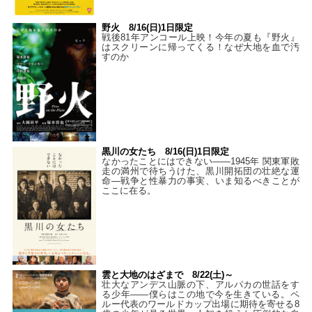
野火 8/16(日)1日限定
戦後81年アンコール上映！今年の夏も『野火』
はスクリーンに帰ってくる！なぜ大地を血で汚
すのか
黒川の女たち 8/16(日)1日限定
なかったことにはできない——1945年 関東軍敗
走の満州で待ちうけた、黒川開拓団の壮絶な運
命―戦争と性暴力の事実、いま知るべきことが
ここに在る。
雲と大地のはざまで 8/22(土)～
壮大なアンデス山脈の下、アルパカの世話をす
る少年――僕らはこの地で今を生きている。ペ
ルー代表のワールドカップ出場に期待を寄せる8