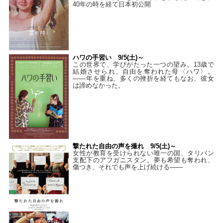
40年の時を経て⽇本初公開
ハワの手習い 9/5(土)～
この世界で、学びがたった一つの望み。13歳で
結婚させられ、自由を奪われた母〈ハワ〉。
——年を重ね、多くの挫折を経てもなお、彼女
は諦めなかった。
撃たれた自由の声を撮れ 9/5(土)～
女性が教育を受けられない唯一の国、タリバン
支配下のアフガニスタン。夢も希望も奪われ、
傷つき、それでも声を上げ続ける——