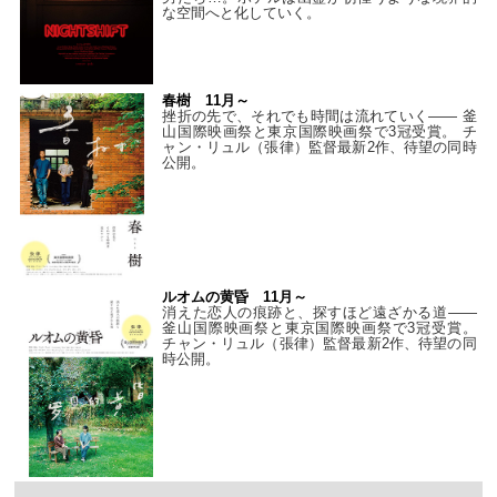
な空間へと化していく。
春樹 11月～
挫折の先で、それでも時間は流れていく—— 釜
山国際映画祭と東京国際映画祭で3冠受賞。 チ
ャン・リュル（張律）監督最新2作、待望の同時
公開。
ルオムの黄昏 11月～
消えた恋人の痕跡と、探すほど遠ざかる道——
釜山国際映画祭と東京国際映画祭で3冠受賞。
チャン・リュル（張律）監督最新2作、待望の同
時公開。