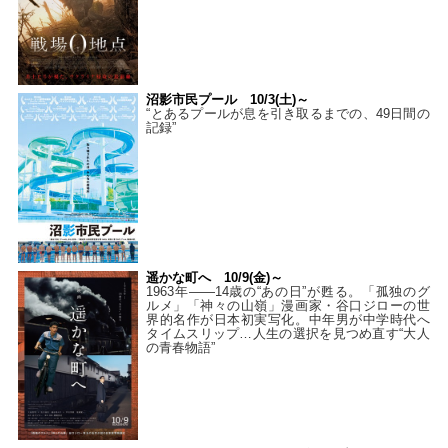
沼影市民プール 10/3(土)～
“とあるプールが息を引き取るまでの、49日間の
記録”
遥かな町へ 10/9(金)～
1963年――14歳の“あの日”が甦る。「孤独のグ
ルメ」「神々の山嶺」漫画家・谷口ジローの世
界的名作が日本初実写化。中年男が中学時代へ
タイムスリップ…人生の選択を見つめ直す“大人
の青春物語”