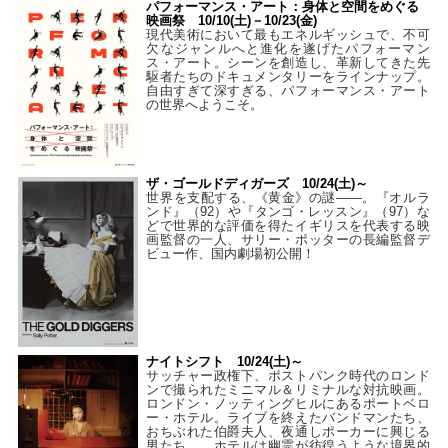
パフォーマンス・アート：身体と空間をめぐる
映画祭 10/10(土)－10/23(金)
現代美術において最もエネルギッシュで、不可
欠なジャンルへと進化を遂げたパフォーマン
ス・アート。シーンを創造し、革新してきた先
駆者たちのドキュメンタリーをラインナップ。
自由すぎて深すぎる、パフォーマンス・アート
の世界へようこそ。
ザ・ゴールドディガーズ 10/24(土)～
世界を支配する、《黄金》の謎――。『オルラ
ンド』（92）や『タンゴ・レッスン』（97）な
どで世界的な評価を得たイギリスを代表する映
画監督の一人、サリー・ポッターの長編監督デ
ビュー作、国内劇場初公開！
ナイトシフト 10/24(土)～
サッチャー政権下、ポストパンク時代のロンド
ンで撮られたミニマル＆リミナルな対抗映画。
ロンドン・ノッティングヒルにあるポートベロ
ー・ホテル。ライブを終えたバンドマンたち、
おちぶれた伯爵夫人、夜通しポーカーに興じる
男たち…。ホテルは幽霊が彷徨うような境界的