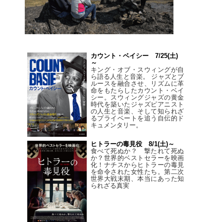
カウント・ベイシー 7/25(土)
～
キング・オブ・スウィングが自
ら語る人生と音楽。 ジャズとブ
ルースを融合させ、リズムに革
命をもたらしたカウント・ベイ
シー。スウィングジャズの黄金
時代を築いたジャズピアニスト
の人生と音楽、そして知られざ
るプライベートを追う自伝的ド
キュメンタリー。
ヒトラーの毒見役 8/1(土)～
食べて死ぬか？ 撃たれて死ぬ
か？世界的ベストセラーを映画
化！ナチスからヒトラーの毒見
を命令された女性たち。第二次
世界大戦末期、本当にあった知
られざる真実