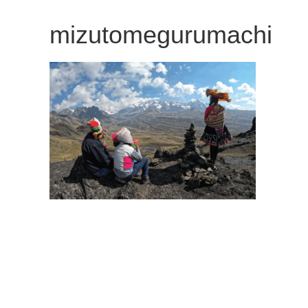
観
mizutomegurumachi
た
い
映
画
は
こ
の
街
で