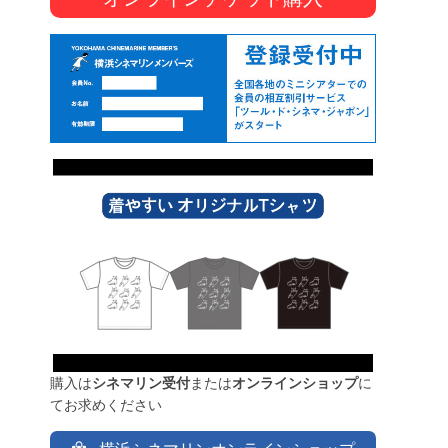
購入は
シネマリン受付
または
オンラインショップ
に
てお求めください