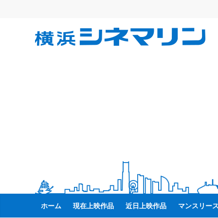
コ
ン
テ
横
ン
ツ
へ
浜
ス
キ
シ
ッ
プ
ネ
マ
リ
ン
ホーム
現在上映作品
近日上映作品
マンスリー