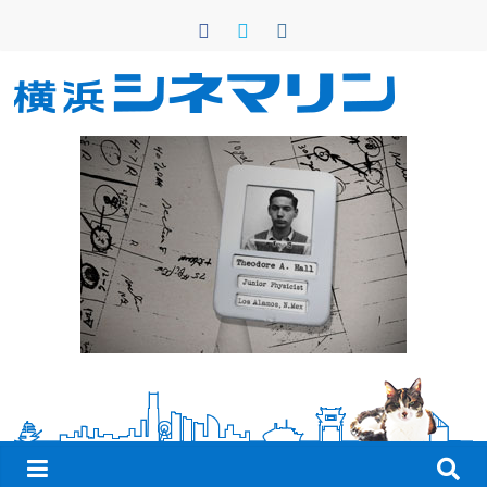
コ
ン
テ
ン
横
ツ
へ
浜
ス
キ
シ
ッ
プ
ネ
マ
リ
ン