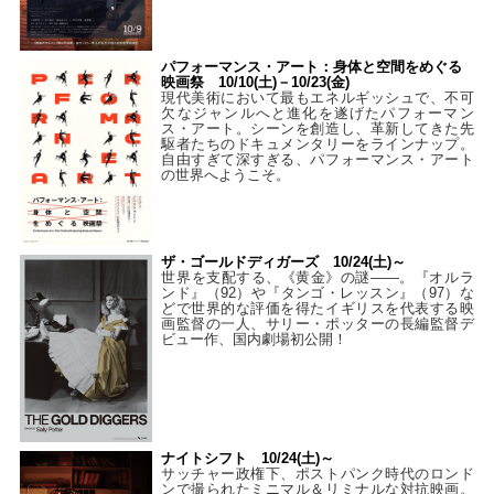
パフォーマンス・アート：身体と空間をめぐる
映画祭 10/10(土)－10/23(金)
現代美術において最もエネルギッシュで、不可
欠なジャンルへと進化を遂げたパフォーマン
ス・アート。シーンを創造し、革新してきた先
駆者たちのドキュメンタリーをラインナップ。
自由すぎて深すぎる、パフォーマンス・アート
の世界へようこそ。
ザ・ゴールドディガーズ 10/24(土)～
世界を支配する、《黄金》の謎――。『オルラ
ンド』（92）や『タンゴ・レッスン』（97）な
どで世界的な評価を得たイギリスを代表する映
画監督の一人、サリー・ポッターの長編監督デ
ビュー作、国内劇場初公開！
ナイトシフト 10/24(土)～
サッチャー政権下、ポストパンク時代のロンド
ンで撮られたミニマル＆リミナルな対抗映画。