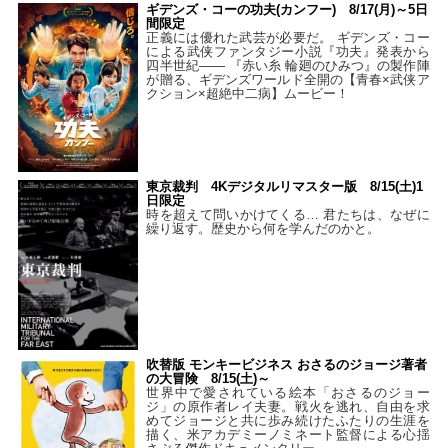
ギデンズ・コーの功夫(カンフー) 8/17(月)～5日
間限定
正義には優れた武芸が必要だ。 ギデンズ・コー
による武侠ファンタジー小説『功夫』発表から
四半世紀―― 『赤い糸 輪廻のひみつ』の製作陣
が贈る、ギデンズワールド全開の【青春×武侠ア
クション×超絶中二病】ムービー！
東京裁判 4Kデジタルリマスター版 8/15(土)1
日限定
時を超えて問いかけてくる… 君たちは、なぜに
繰り返す。歴史から何を学んだのかと。
吹替版 モンキービジネス おさるのジョージ著者
の大冒険 8/15(土)～
世界中で愛されている絵本「おさるのジョー
ジ」の原作者レイ夫妻。戦火を逃れ、自由を求
めてジョージと共に歩み続けたふたりの生涯を
描く、米アカデミーノミネート監督による心揺