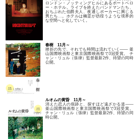
ロンドン・ノッティングヒルにあるポートベロ
ー・ホテル。ライブを終えたバンドマンたち、
おちぶれた伯爵夫人、夜通しポーカーに興じる
男たち…。ホテルは幽霊が彷徨うような境界的
な空間へと化していく。
春樹 11月～
挫折の先で、それでも時間は流れていく—— 釜
山国際映画祭と東京国際映画祭で3冠受賞。 チ
ャン・リュル（張律）監督最新2作、待望の同時
公開。
ルオムの黄昏 11月～
消えた恋人の痕跡と、探すほど遠ざかる道——
釜山国際映画祭と東京国際映画祭で3冠受賞。
チャン・リュル（張律）監督最新2作、待望の同
時公開。