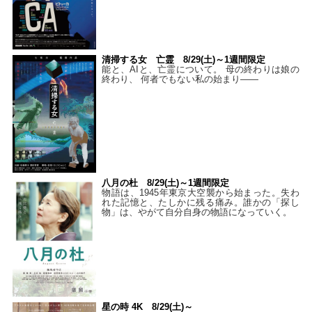
清掃する女 亡霊 8/29(土)～1週間限定
能と、AIと、亡霊について。 母の終わりは娘の
終わり、 何者でもない私の始まり――
八月の杜 8/29(土)～1週間限定
物語は、1945年東京大空襲から始まった。失わ
れた記憶と、たしかに残る痛み。誰かの「探し
物」は、やがて自分自身の物語になっていく。
星の時 4K 8/29(土)～