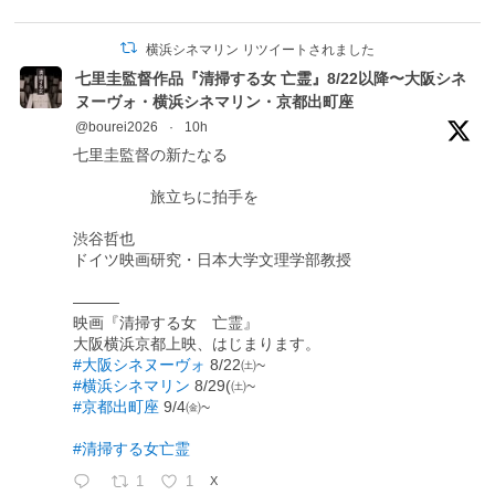
横浜シネマリン リツイートされました
七里圭監督作品『清掃する女 亡霊』8/22以降〜大阪シネ
ヌーヴォ・横浜シネマリン・京都出町座
@bourei2026
·
10h
七里圭監督の新たなる
旅立ちに拍手を
渋谷哲也
ドイツ映画研究・日本大学文理学部教授
―――
映画『清掃する女 亡霊』
大阪横浜京都上映、はじまります。
#大阪シネヌーヴォ
8/22㈯~
#横浜シネマリン
8/29(㈯~
#京都出町座
9/4㈮~
#清掃する女亡霊
1
1
X