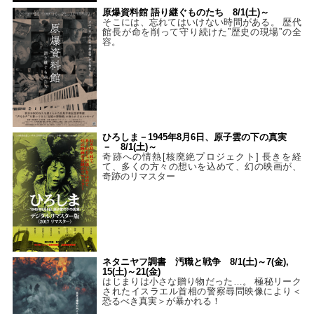
原爆資料館 語り継ぐものたち 8/1(土)～
そこには、忘れてはいけない時間がある。 歴代
館長が命を削って守り続けた”歴史の現場”の全
容。
ひろしま－1945年8月6日、原子雲の下の真実
－ 8/1(土)～
奇跡への情熱[核廃絶プロジェクト] 長きを経
て、多くの方々の想いを込めて、幻の映画が、
奇跡のリマスター
ネタニヤフ調書 汚職と戦争 8/1(土)～7(金),
15(土)～21(金)
はじまりは小さな贈り物だった…。 極秘リーク
されたイスラエル首相の警察尋問映像により＜
恐るべき真実＞が暴かれる！