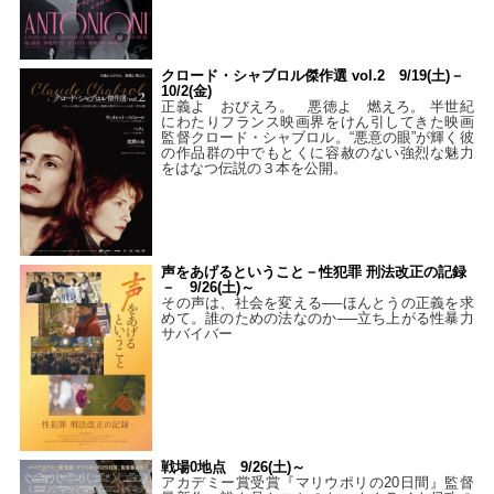
クロード・シャブロル傑作選 vol.2 9/19(土)－
10/2(金)
正義よ おびえろ。 悪徳よ 燃えろ。 半世紀
にわたりフランス映画界をけん引してきた映画
監督クロード・シャブロル。“悪意の眼”が輝く彼
の作品群の中でもとくに容赦のない強烈な魅力
をはなつ伝説の３本を公開。
声をあげるということ－性犯罪 刑法改正の記録
－ 9/26(土)～
その声は、社会を変える──ほんとうの正義を求
めて。誰のための法なのか──立ち上がる性暴力
サバイバー
戦場0地点 9/26(土)～
アカデミー賞受賞『マリウポリの20日間』監督