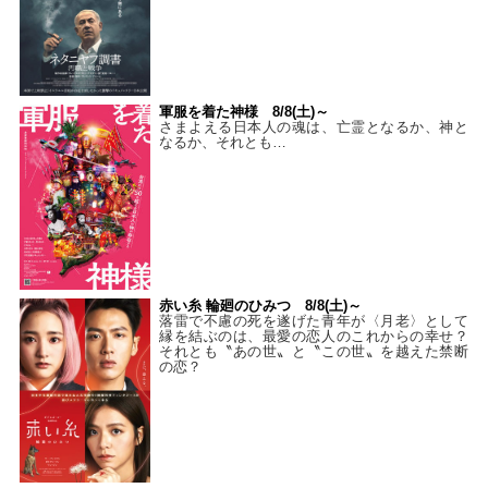
軍服を着た神様 8/8(土)～
さまよえる日本人の魂は、亡霊となるか、神と
なるか、それとも…
赤い糸 輪廻のひみつ 8/8(土)～
落雷で不慮の死を遂げた青年が〈月老〉として
縁を結ぶのは、最愛の恋人のこれからの幸せ？
それとも〝あの世〟と〝この世〟を越えた禁断
の恋？