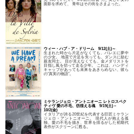
面影を求めて、 青年はその街をさまよった。
ウィー・ハブ・ア・ドリーム 9/12(土)～
生まれた時から片足がなくても、バレエに夢中
の少女。 地震で片足を失っても、ダンスに励む
親友同士。 目が見えなくても、金メダリストを
目指し風を切って走る少年。 これは、ハンディ
キャップがあっても未来をあきらめない、彼ら
の“真実の物語”。
ミケランジェロ・アントニオーニ レトロスペク
ティヴ 愛の不毛、彷徨える魂 9/19(土)－
10/2(金)
イタリアが誇る20世紀を代表する巨匠ミケラン
ジェロ・アントニオーニ。 現代人が抱える孤
独、愛の不毛を描き、世界を揺るがした初期代
表作がスクリーンに甦る。