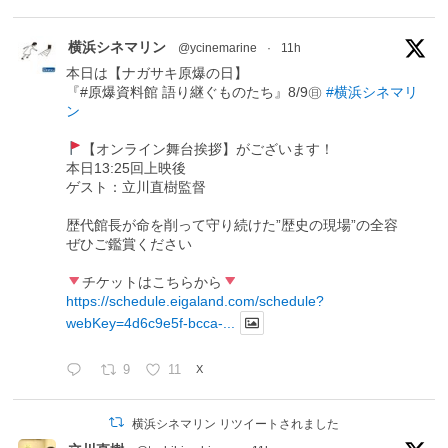
横浜シネマリン
@ycinemarine
·
11h
本日は【ナガサキ原爆の日】
『#原爆資料館 語り継ぐものたち』8/9㊐
#横浜シネマリ
ン
【オンライン舞台挨拶】がございます！
本日13:25回上映後
ゲスト：立川直樹監督
歴代館長が命を削って守り続けた”歴史の現場”の全容
ぜひご鑑賞ください
チケットはこちらから
https://schedule.eigaland.com/schedule?
webKey=4d6c9e5f-bcca-...
9
11
X
横浜シネマリン リツイートされました