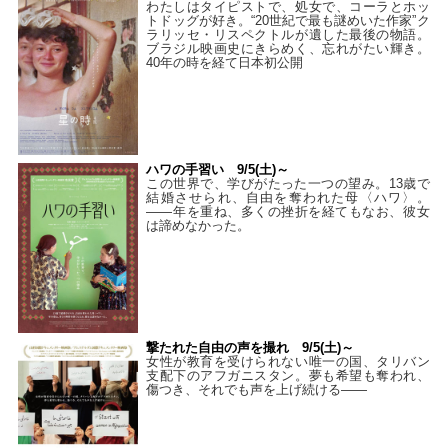
わたしはタイピストで、処⼥で、コーラとホッ
トドッグが好き。“20世紀で最も謎めいた作家”ク
ラリッセ・リスペクトルが遺した最後の物語。
ブラジル映画史にきらめく、忘れがたい輝き。
40年の時を経て⽇本初公開
ハワの手習い 9/5(土)～
この世界で、学びがたった一つの望み。13歳で
結婚させられ、自由を奪われた母〈ハワ〉。
——年を重ね、多くの挫折を経てもなお、彼女
は諦めなかった。
撃たれた自由の声を撮れ 9/5(土)～
女性が教育を受けられない唯一の国、タリバン
支配下のアフガニスタン。夢も希望も奪われ、
傷つき、それでも声を上げ続ける——