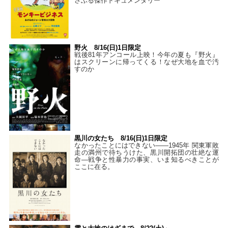
さぶる傑作ドキュメンタリー
野火 8/16(日)1日限定
戦後81年アンコール上映！今年の夏も『野火』
はスクリーンに帰ってくる！なぜ大地を血で汚
すのか
黒川の女たち 8/16(日)1日限定
なかったことにはできない——1945年 関東軍敗
走の満州で待ちうけた、黒川開拓団の壮絶な運
命―戦争と性暴力の事実、いま知るべきことが
ここに在る。