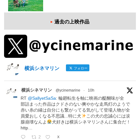
過去の上映作品
横浜シネマリン
フォロー
横浜シネマリン
@ycinemarine
·
10h
RT
@SallyetSaSa
: 輪廻転生を軸に映画の醍醐味が全
部詰まった作品はクドさのない爽やかな走馬灯のようで
赤い糸の縁は自分にも繋がってる気がして登場人物が全
員愛おしくなる不思議...特に犬
この犬の忠誠心には涙
腺崩壊なんよ
犬好きは横浜シネマリンさんに集合だ！
http…
2
X