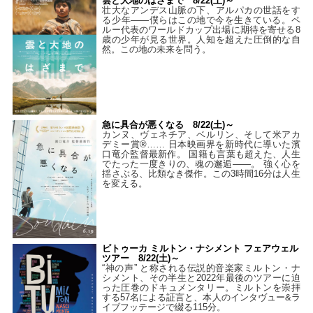
雲と大地のはざまで 8/22(土)～
壮大なアンデス山脈の下、アルパカの世話をす
る少年――僕らはこの地で今を生きている。ペ
ルー代表のワールドカップ出場に期待を寄せる8
歳の少年が見る世界。人知を超えた圧倒的な自
然。この地の未来を問う。
急に具合が悪くなる 8/22(土)～
カンヌ、ヴェネチア、ベルリン、そして米アカ
デミー賞®…… 日本映画界を新時代に導いた濱
口竜介監督最新作。 国籍も言葉も超えた、人生
でたった一度きりの、魂の邂逅――。 強く心を
揺さぶる、比類なき傑作。この3時間16分は人生
を変える。
ビトゥーカ ミルトン・ナシメント フェアウェル
ツアー 8/22(土)～
“神の声” と称される伝説的音楽家ミルトン・ナ
シメント、その半生と2022年最後のツアーに迫
った圧巻のドキュメンタリー。ミルトンを崇拝
する57名による証言と、本人のインタヴュー&ラ
イブフッテージで綴る115分。