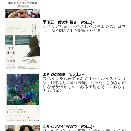
零下五十度の抑留者 9/5(土)～
シベリア抑留から生還した台湾出身の元日本
兵。 深く閉ざされた記憶をたどる—
よき谷の物語 9/5(土)～
スペインを代表する名匠ホセ・ルイス・ゲリ
ン、10年ぶりの新作長編。 行ったことがないの
になぜか懐かしい、ある土地とそこに暮らす
人々の物語――
シルビアのいる街で 9/5(土)～
見つめていたい。 6年前に出会った 美しい女の