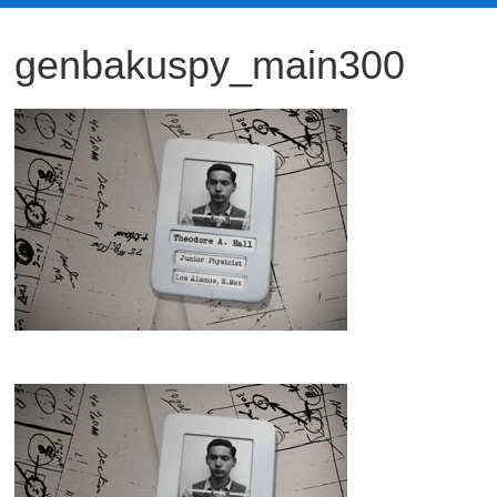
観
genbakuspy_main300
た
い
映
画
は
こ
の
街
で