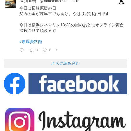
立川直樹
@tachihiroshima
·
11h
今日は長崎原爆の日
父方の里が諫早市でもあり、やはり特別な日です
今日は横浜シネマリン13:25の回のあとにオンライン舞台
挨拶させて頂きます
#原爆資料館
3
8
X
さらに読み込む