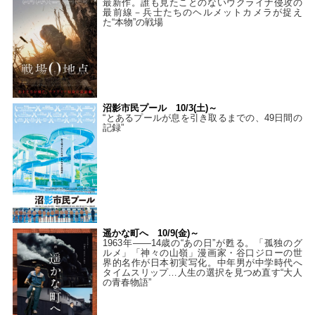
最新作。誰も見たことのないウクライナ侵攻の
最前線－兵士たちのヘルメットカメラが捉え
た“本物”の戦場
沼影市民プール 10/3(土)～
“とあるプールが息を引き取るまでの、49日間の
記録”
遥かな町へ 10/9(金)～
1963年――14歳の“あの日”が甦る。「孤独のグ
ルメ」「神々の山嶺」漫画家・谷口ジローの世
界的名作が日本初実写化。中年男が中学時代へ
タイムスリップ…人生の選択を見つめ直す“大人
の青春物語”