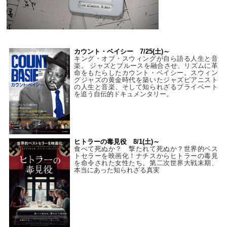
カウント・ベイシー 7/25(土)～
キング・オブ・スウィングが自ら語る人生と音
楽。 ジャズとブルースを融合させ、リズムに革
命をもたらしたカウント・ベイシー。スウィン
グジャズの黄金時代を築いたジャズピアニスト
の人生と音楽、そして知られざるプライベート
を追う自伝的ドキュメンタリー。
ヒトラーの毒見役 8/1(土)～
食べて死ぬか？ 撃たれて死ぬか？世界的ベス
トセラーを映画化！ナチスからヒトラーの毒見
を命令された女性たち。第二次世界大戦末期、
本当にあった知られざる真実