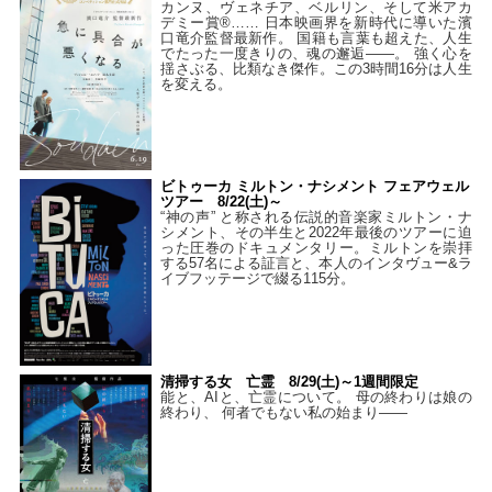
カンヌ、ヴェネチア、ベルリン、そして米アカ
デミー賞®…… 日本映画界を新時代に導いた濱
口竜介監督最新作。 国籍も言葉も超えた、人生
でたった一度きりの、魂の邂逅――。 強く心を
揺さぶる、比類なき傑作。この3時間16分は人生
を変える。
ビトゥーカ ミルトン・ナシメント フェアウェル
ツアー 8/22(土)～
“神の声” と称される伝説的音楽家ミルトン・ナ
シメント、その半生と2022年最後のツアーに迫
った圧巻のドキュメンタリー。ミルトンを崇拝
する57名による証言と、本人のインタヴュー&ラ
イブフッテージで綴る115分。
清掃する女 亡霊 8/29(土)～1週間限定
能と、AIと、亡霊について。 母の終わりは娘の
終わり、 何者でもない私の始まり――