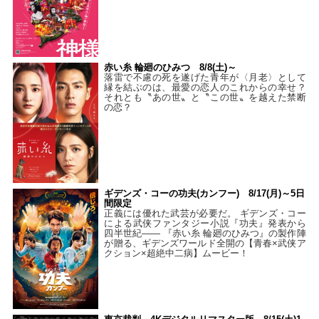
赤い糸 輪廻のひみつ 8/8(土)～
落雷で不慮の死を遂げた青年が〈月老〉として
縁を結ぶのは、最愛の恋人のこれからの幸せ？
それとも〝あの世〟と〝この世〟を越えた禁断
の恋？
ギデンズ・コーの功夫(カンフー) 8/17(月)～5日
間限定
正義には優れた武芸が必要だ。 ギデンズ・コー
による武侠ファンタジー小説『功夫』発表から
四半世紀―― 『赤い糸 輪廻のひみつ』の製作陣
が贈る、ギデンズワールド全開の【青春×武侠ア
クション×超絶中二病】ムービー！