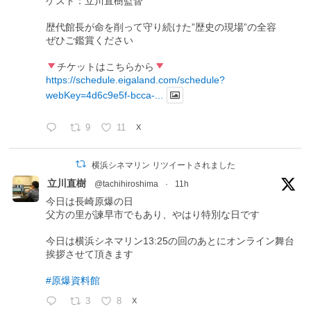
ゲスト：立川直樹監督
歴代館長が命を削って守り続けた”歴史の現場”の全容
ぜひご鑑賞ください
チケットはこちらから
https://schedule.eigaland.com/schedule?
webKey=4d6c9e5f-bcca-...
9
11
X
横浜シネマリン リツイートされました
立川直樹
@tachihiroshima
·
11h
今日は長崎原爆の日
父方の里が諫早市でもあり、やはり特別な日です
今日は横浜シネマリン13:25の回のあとにオンライン舞台
挨拶させて頂きます
#原爆資料館
3
8
X