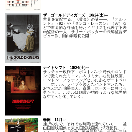
ザ・ゴールドディガーズ 10/24(土)～
世界を支配する、《黄金》の謎――。『オルラ
ンド』（92）や『タンゴ・レッスン』（97）な
どで世界的な評価を得たイギリスを代表する映
画監督の一人、サリー・ポッターの長編監督デ
ビュー作、国内劇場初公開！
ナイトシフト 10/24(土)～
サッチャー政権下、ポストパンク時代のロンド
ンで撮られたミニマル＆リミナルな対抗映画。
ロンドン・ノッティングヒルにあるポートベロ
ー・ホテル。ライブを終えたバンドマンたち、
おちぶれた伯爵夫人、夜通しポーカーに興じる
男たち…。ホテルは幽霊が彷徨うような境界的
な空間へと化していく。
春樹 11月～
挫折の先で、それでも時間は流れていく—— 釜
山国際映画祭と東京国際映画祭で3冠受賞。 チ