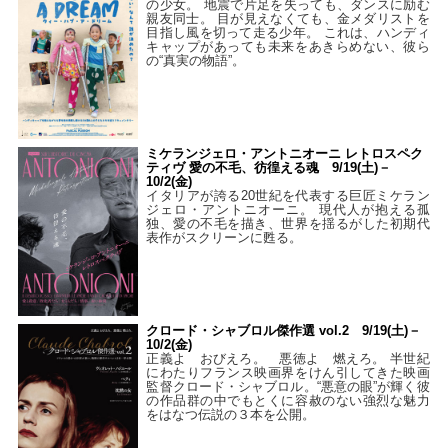
の少女。 地震で片足を失っても、ダンスに励む
親友同士。 目が見えなくても、金メダリストを
目指し風を切って走る少年。 これは、ハンディ
キャップがあっても未来をあきらめない、彼ら
の“真実の物語”。
ミケランジェロ・アントニオーニ レトロスペク
ティヴ 愛の不毛、彷徨える魂 9/19(土)－
10/2(金)
イタリアが誇る20世紀を代表する巨匠ミケラン
ジェロ・アントニオーニ。 現代人が抱える孤
独、愛の不毛を描き、世界を揺るがした初期代
表作がスクリーンに甦る。
クロード・シャブロル傑作選 vol.2 9/19(土)－
10/2(金)
正義よ おびえろ。 悪徳よ 燃えろ。 半世紀
にわたりフランス映画界をけん引してきた映画
監督クロード・シャブロル。“悪意の眼”が輝く彼
の作品群の中でもとくに容赦のない強烈な魅力
をはなつ伝説の３本を公開。