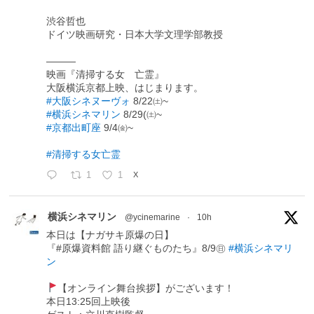
渋谷哲也
ドイツ映画研究・日本大学文理学部教授
―――
映画『清掃する女 亡霊』
大阪横浜京都上映、はじまります。
#大阪シネヌーヴォ
8/22㈯~
#横浜シネマリン
8/29(㈯~
#京都出町座
9/4㈮~
#清掃する女亡霊
1
1
X
横浜シネマリン
@ycinemarine
·
10h
本日は【ナガサキ原爆の日】
『#原爆資料館 語り継ぐものたち』8/9㊐
#横浜シネマリ
ン
【オンライン舞台挨拶】がございます！
本日13:25回上映後