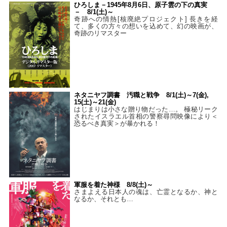
ひろしま－1945年8月6日、原子雲の下の真実
－ 8/1(土)～
奇跡への情熱[核廃絶プロジェクト] 長きを経
て、多くの方々の想いを込めて、幻の映画が、
奇跡のリマスター
ネタニヤフ調書 汚職と戦争 8/1(土)～7(金),
15(土)～21(金)
はじまりは小さな贈り物だった…。 極秘リーク
されたイスラエル首相の警察尋問映像により＜
恐るべき真実＞が暴かれる！
軍服を着た神様 8/8(土)～
さまよえる日本人の魂は、亡霊となるか、神と
なるか、それとも…