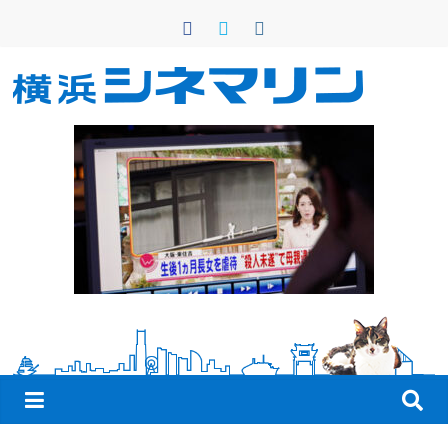
コ
ン
テ
ン
横
ツ
へ
浜
ス
キ
シ
ッ
プ
ネ
マ
リ
ン