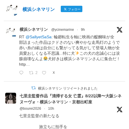
横浜シネマリン
フォロー
横浜シネマリン
@ycinemarine
·
9h
RT
@SallyetSaSa
: 輪廻転生を軸に映画の醍醐味が全
部詰まった作品はクドさのない爽やかな走馬灯のようで
赤い糸の縁は自分にも繋がってる気がして登場人物が全
員愛おしくなる不思議...特に犬
この犬の忠誠心には涙
腺崩壊なんよ
犬好きは横浜シネマリンさんに集合だ！
http…
2
X
横浜シネマリン リツイートされました
七里圭監督作品『清掃する女 亡霊』8/22以降〜大阪シネ
ヌーヴォ・横浜シネマリン・京都出町座
@bourei2026
·
10h
七里圭監督の新たなる
旅立ちに拍手を