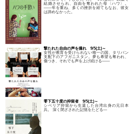
結婚させられ、自由を奪われた母〈ハワ〉。
——年を重ね、多くの挫折を経てもなお、彼女
は諦めなかった。
撃たれた自由の声を撮れ 9/5(土)～
女性が教育を受けられない唯一の国、タリバン
支配下のアフガニスタン。夢も希望も奪われ、
傷つき、それでも声を上げ続ける——
零下五十度の抑留者 9/5(土)～
シベリア抑留から生還した台湾出身の元日本
兵。 深く閉ざされた記憶をたどる—