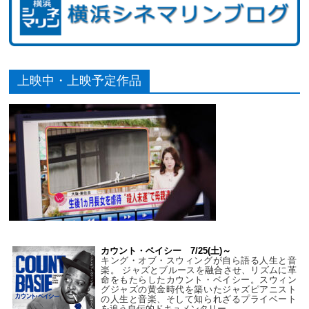
上映中・上映予定作品
カウント・ベイシー 7/25(土)～
キング・オブ・スウィングが自ら語る人生と音
楽。 ジャズとブルースを融合させ、リズムに革
命をもたらしたカウント・ベイシー。スウィン
グジャズの黄金時代を築いたジャズピアニスト
の人生と音楽、そして知られざるプライベート
を追う自伝的ドキュメンタリー。