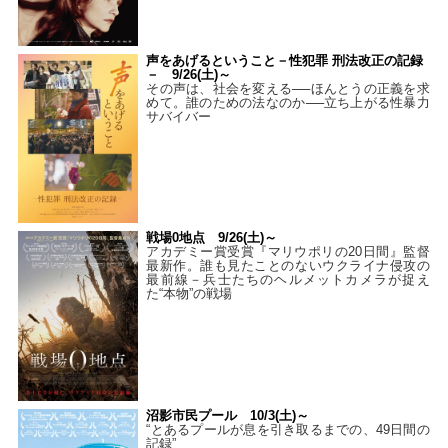
声をあげるということ－性犯罪 刑法改正の記録
－ 9/26(土)～
その声は、社会を変える──ほんとうの正義を求
めて。誰のための法なのか──立ち上がる性暴力
サバイバー
戦場0地点 9/26(土)～
アカデミー賞受賞『マリウポリの20日間』監督
最新作。誰も見たことのないウクライナ侵攻の
最前線－兵士たちのヘルメットカメラが捉え
た“本物”の戦場
沼影市民プール 10/3(土)～
“とあるプールが息を引き取るまでの、49日間の
記録”