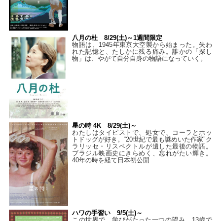
八月の杜 8/29(土)～1週間限定
物語は、1945年東京大空襲から始まった。失わ
れた記憶と、たしかに残る痛み。誰かの「探し
物」は、やがて自分自身の物語になっていく。
星の時 4K 8/29(土)～
わたしはタイピストで、処⼥で、コーラとホッ
トドッグが好き。“20世紀で最も謎めいた作家”ク
ラリッセ・リスペクトルが遺した最後の物語。
ブラジル映画史にきらめく、忘れがたい輝き。
40年の時を経て⽇本初公開
ハワの手習い 9/5(土)～
この世界で、学びがたった一つの望み。13歳で