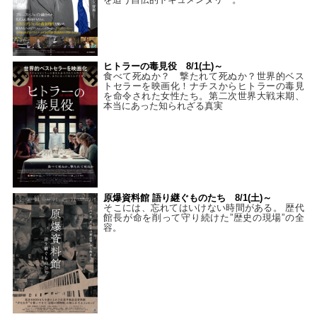
ヒトラーの毒見役 8/1(土)～
食べて死ぬか？ 撃たれて死ぬか？世界的ベス
トセラーを映画化！ナチスからヒトラーの毒見
を命令された女性たち。第二次世界大戦末期、
本当にあった知られざる真実
原爆資料館 語り継ぐものたち 8/1(土)～
そこには、忘れてはいけない時間がある。 歴代
館長が命を削って守り続けた”歴史の現場”の全
容。