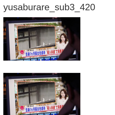
yusaburare_sub3_420
観
た
い
映
画
は
こ
の
街
で