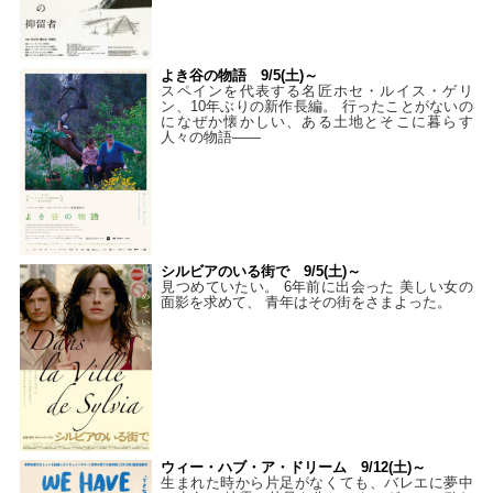
よき谷の物語 9/5(土)～
スペインを代表する名匠ホセ・ルイス・ゲリ
ン、10年ぶりの新作長編。 行ったことがないの
になぜか懐かしい、ある土地とそこに暮らす
人々の物語――
シルビアのいる街で 9/5(土)～
見つめていたい。 6年前に出会った 美しい女の
面影を求めて、 青年はその街をさまよった。
ウィー・ハブ・ア・ドリーム 9/12(土)～
生まれた時から片足がなくても、バレエに夢中