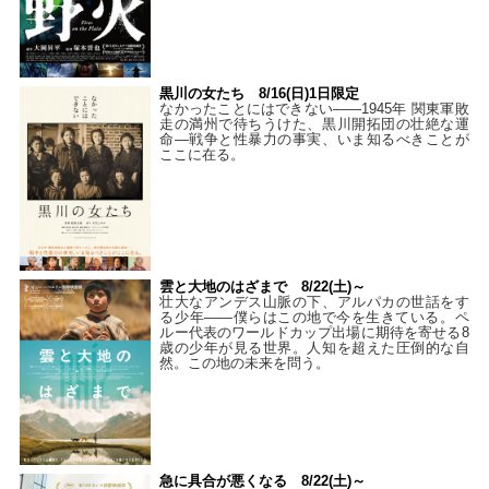
黒川の女たち 8/16(日)1日限定
なかったことにはできない——1945年 関東軍敗
走の満州で待ちうけた、黒川開拓団の壮絶な運
命―戦争と性暴力の事実、いま知るべきことが
ここに在る。
雲と大地のはざまで 8/22(土)～
壮大なアンデス山脈の下、アルパカの世話をす
る少年――僕らはこの地で今を生きている。ペ
ルー代表のワールドカップ出場に期待を寄せる8
歳の少年が見る世界。人知を超えた圧倒的な自
然。この地の未来を問う。
急に具合が悪くなる 8/22(土)～