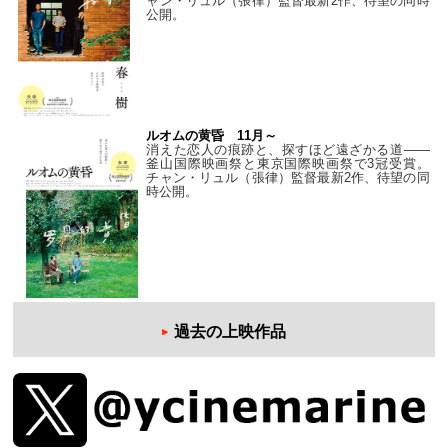
ャン・リュル（張律）監督最新2作、待望の同時
公開。
ルオムの黄昏 11月～
消えた恋人の痕跡と、探すほど遠ざかる道——
釜山国際映画祭と東京国際映画祭で3冠受賞。
チャン・リュル（張律）監督最新2作、待望の同
時公開。
過去の上映作品