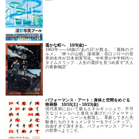
遥かな町へ 10/9(金)～
1963年――14歳の“あの日”が甦る。「孤独のグ
ルメ」「神々の山嶺」漫画家・谷口ジローの世
界的名作が日本初実写化。中年男が中学時代へ
タイムスリップ…人生の選択を見つめ直す“大人
の青春物語”
パフォーマンス・アート：身体と空間をめぐる
映画祭 10/10(土)－10/23(金)
現代美術において最もエネルギッシュで、不可
欠なジャンルへと進化を遂げたパフォーマン
ス・アート。シーンを創造し、革新してきた先
駆者たちのドキュメンタリーをラインナップ。
自由すぎて深すぎる、パフォーマンス・アート
の世界へようこそ。