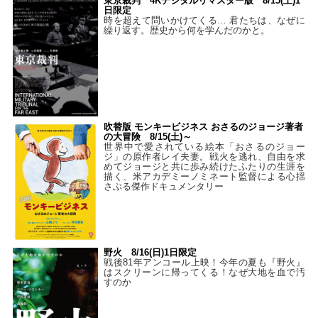
東京裁判 4Kデジタルリマスター版 8/15(土)1
日限定
時を超えて問いかけてくる… 君たちは、なぜに
繰り返す。歴史から何を学んだのかと。
吹替版 モンキービジネス おさるのジョージ著者
の大冒険 8/15(土)～
世界中で愛されている絵本「おさるのジョー
ジ」の原作者レイ夫妻。戦火を逃れ、自由を求
めてジョージと共に歩み続けたふたりの生涯を
描く、米アカデミーノミネート監督による心揺
さぶる傑作ドキュメンタリー
野火 8/16(日)1日限定
戦後81年アンコール上映！今年の夏も『野火』
はスクリーンに帰ってくる！なぜ大地を血で汚
すのか