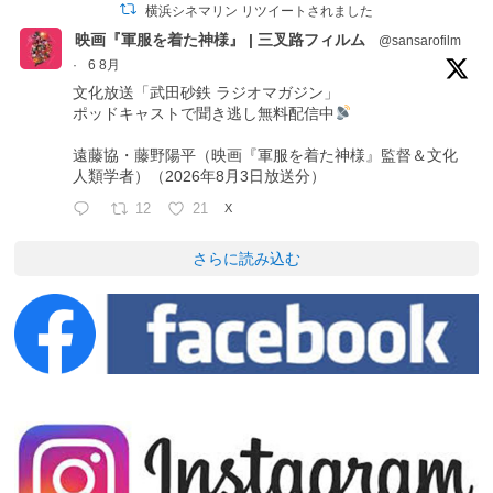
横浜シネマリン リツイートされました
映画『軍服を着た神様』 | 三叉路フィルム
@sansarofilm
·
6 8月
文化放送「武田砂鉄 ラジオマガジン」
ポッドキャストで聞き逃し無料配信中
遠藤協・藤野陽平（映画『軍服を着た神様』監督＆文化
人類学者）（2026年8月3日放送分）
12
21
X
さらに読み込む