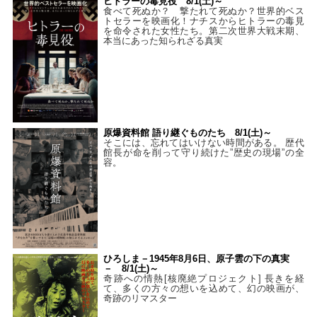
ヒトラーの毒見役 8/1(土)～
食べて死ぬか？ 撃たれて死ぬか？世界的ベス
トセラーを映画化！ナチスからヒトラーの毒見
を命令された女性たち。第二次世界大戦末期、
本当にあった知られざる真実
原爆資料館 語り継ぐものたち 8/1(土)～
そこには、忘れてはいけない時間がある。 歴代
館長が命を削って守り続けた”歴史の現場”の全
容。
ひろしま－1945年8月6日、原子雲の下の真実
－ 8/1(土)～
奇跡への情熱[核廃絶プロジェクト] 長きを経
て、多くの方々の想いを込めて、幻の映画が、
奇跡のリマスター