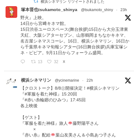
横浜シネマリン リツイートされました
塚本晋也tsukamoto_shinya
@tsukamoto_shiny
·
23h
野火』上映。
14日から宮﨑キネマ館。
15日渋谷ユーロスペース(舞台挨拶)15日から大分玉津東
天紅、大阪シアターセブン、山形鶴岡まちなかキネマ、
名古屋シネマスコーレ。16日、横浜シネマリン、16日か
ら千葉県キネマ旬報シアター(16日舞台挨拶)兵庫宝塚シ
ネ・ピピア。9月11日からフォーラム盛岡。
13
32
X
横浜シネマリン
@ycinemarine
·
22h
【クロストーク】8/8㊏開催決定！#横浜シネマリン
『#軍服を着た神様』15:20回
『#赤い糸輪廻のひみつ』17:45回
各上映後
【ゲスト】
『軍服を着た神様』旅人
藤野陽平さん
×
『赤い糸』配給
葉山友美さん＆小島あつ子さん