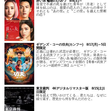
赤い糸 輪廻のひみつ 8/8(土)～
落雷で不慮の死を遂げた青年が〈月老〉として
縁を結ぶのは、最愛の恋人のこれからの幸せ？
それとも〝あの世〟と〝この世〟を越えた禁断
の恋？
ギデンズ・コーの功夫(カンフー) 8/17(月)～5日
間限定
正義には優れた武芸が必要だ。 ギデンズ・コー
による武侠ファンタジー小説『功夫』発表から
四半世紀―― 『赤い糸 輪廻のひみつ』の製作陣
が贈る、ギデンズワールド全開の【青春×武侠ア
クション×超絶中二病】ムービー！
東京裁判 4Kデジタルリマスター版 8/15(土)1
日限定
時を超えて問いかけてくる… 君たちは、なぜに
繰り返す。歴史から何を学んだのかと。