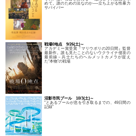
めて。誰のための法なのか──立ち上がる性暴力
サバイバー
戦場0地点 9/26(土)～
アカデミー賞受賞『マリウポリの20日間』監督
最新作。誰も見たことのないウクライナ侵攻の
最前線－兵士たちのヘルメットカメラが捉え
た“本物”の戦場
沼影市民プール 10/3(土)～
“とあるプールが息を引き取るまでの、49日間の
記録”