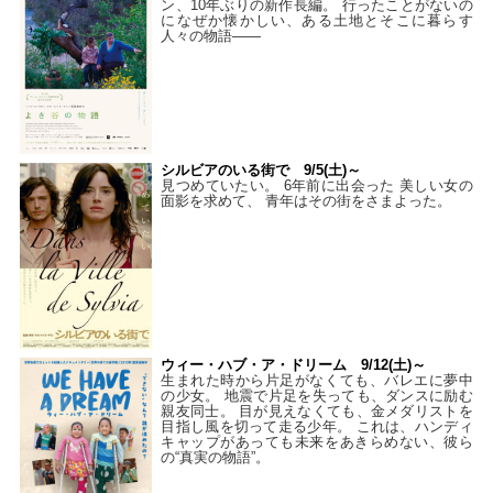
ン、10年ぶりの新作長編。 行ったことがないの
になぜか懐かしい、ある土地とそこに暮らす
人々の物語――
シルビアのいる街で 9/5(土)～
見つめていたい。 6年前に出会った 美しい女の
面影を求めて、 青年はその街をさまよった。
ウィー・ハブ・ア・ドリーム 9/12(土)～
生まれた時から片足がなくても、バレエに夢中
の少女。 地震で片足を失っても、ダンスに励む
親友同士。 目が見えなくても、金メダリストを
目指し風を切って走る少年。 これは、ハンディ
キャップがあっても未来をあきらめない、彼ら
の“真実の物語”。