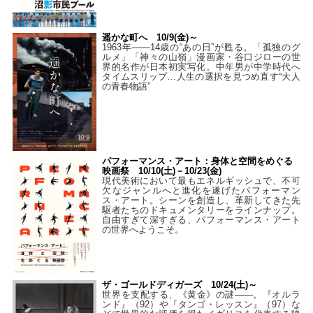
遥かな町へ 10/9(金)～
1963年――14歳の“あの日”が甦る。「孤独のグ
ルメ」「神々の山嶺」漫画家・谷口ジローの世
界的名作が日本初実写化。中年男が中学時代へ
タイムスリップ…人生の選択を見つめ直す“大人
の青春物語”
パフォーマンス・アート：身体と空間をめぐる
映画祭 10/10(土)－10/23(金)
現代美術において最もエネルギッシュで、不可
欠なジャンルへと進化を遂げたパフォーマン
ス・アート。シーンを創造し、革新してきた先
駆者たちのドキュメンタリーをラインナップ。
自由すぎて深すぎる、パフォーマンス・アート
の世界へようこそ。
ザ・ゴールドディガーズ 10/24(土)～
世界を支配する、《黄金》の謎――。『オルラ
ンド』（92）や『タンゴ・レッスン』（97）な