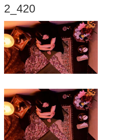
2_420
観
た
い
映
画
は
こ
の
街
で