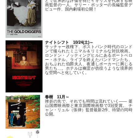
どで世界的な評価を得たイギリスを代表する映
画監督の一人、サリー・ポッターの長編監督デ
ビュー作、国内劇場初公開！
ナイトシフト 10/24(土)～
サッチャー政権下、ポストパンク時代のロンド
ンで撮られたミニマル＆リミナルな対抗映画。
ロンドン・ノッティングヒルにあるポートベロ
ー・ホテル。ライブを終えたバンドマンたち、
おちぶれた伯爵夫人、夜通しポーカーに興じる
男たち…。ホテルは幽霊が彷徨うような境界的
な空間へと化していく。
春樹 11月～
挫折の先で、それでも時間は流れていく—— 釜
山国際映画祭と東京国際映画祭で3冠受賞。 チ
ャン・リュル（張律）監督最新2作、待望の同時
公開。