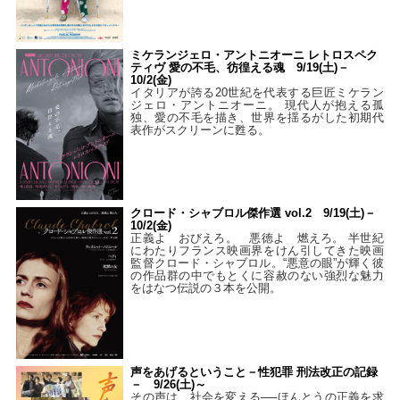
ミケランジェロ・アントニオーニ レトロスペク
ティヴ 愛の不毛、彷徨える魂 9/19(土)－
10/2(金)
イタリアが誇る20世紀を代表する巨匠ミケラン
ジェロ・アントニオーニ。 現代人が抱える孤
独、愛の不毛を描き、世界を揺るがした初期代
表作がスクリーンに甦る。
クロード・シャブロル傑作選 vol.2 9/19(土)－
10/2(金)
正義よ おびえろ。 悪徳よ 燃えろ。 半世紀
にわたりフランス映画界をけん引してきた映画
監督クロード・シャブロル。“悪意の眼”が輝く彼
の作品群の中でもとくに容赦のない強烈な魅力
をはなつ伝説の３本を公開。
声をあげるということ－性犯罪 刑法改正の記録
－ 9/26(土)～
その声は、社会を変える──ほんとうの正義を求