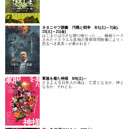
ネタニヤフ調書 汚職と戦争 8/1(土)～7(金),
15(土)～21(金)
はじまりは小さな贈り物だった…。 極秘リーク
されたイスラエル首相の警察尋問映像により＜
恐るべき真実＞が暴かれる！
軍服を着た神様 8/8(土)～
さまよえる日本人の魂は、亡霊となるか、神と
なるか、それとも…