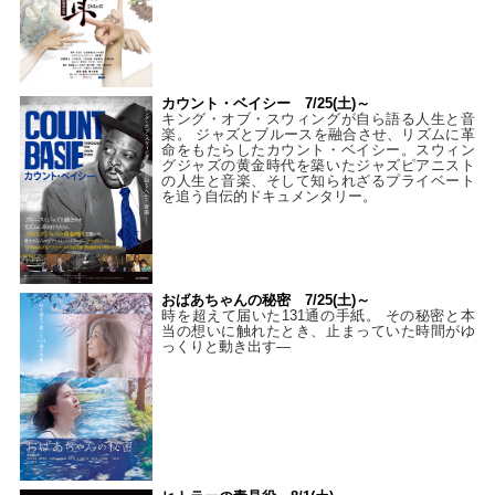
カウント・ベイシー 7/25(土)～
キング・オブ・スウィングが自ら語る人生と音
楽。 ジャズとブルースを融合させ、リズムに革
命をもたらしたカウント・ベイシー。スウィン
グジャズの黄金時代を築いたジャズピアニスト
の人生と音楽、そして知られざるプライベート
を追う自伝的ドキュメンタリー。
おばあちゃんの秘密 7/25(土)～
時を超えて届いた131通の手紙。 その秘密と本
当の想いに触れたとき、止まっていた時間がゆ
っくりと動き出す―