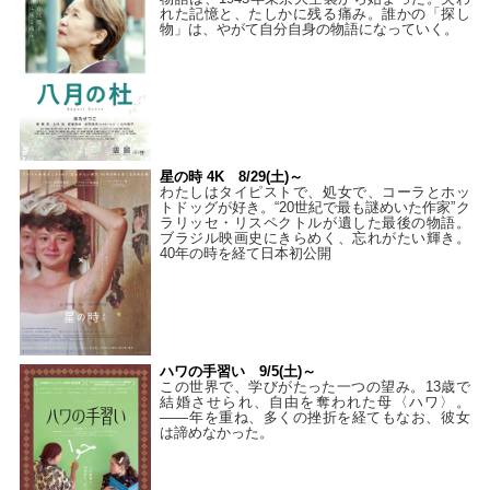
れた記憶と、たしかに残る痛み。誰かの「探し
物」は、やがて自分自身の物語になっていく。
星の時 4K 8/29(土)～
わたしはタイピストで、処⼥で、コーラとホッ
トドッグが好き。“20世紀で最も謎めいた作家”ク
ラリッセ・リスペクトルが遺した最後の物語。
ブラジル映画史にきらめく、忘れがたい輝き。
40年の時を経て⽇本初公開
ハワの手習い 9/5(土)～
この世界で、学びがたった一つの望み。13歳で
結婚させられ、自由を奪われた母〈ハワ〉。
——年を重ね、多くの挫折を経てもなお、彼女
は諦めなかった。