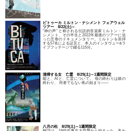
ビトゥーカ ミルトン・ナシメント フェアウェル
ツアー 8/22(土)～
“神の声” と称される伝説的音楽家ミルトン・ナ
シメント、その半生と2022年最後のツアーに迫
った圧巻のドキュメンタリー。ミルトンを崇拝
する57名による証言と、本人のインタヴュー&ラ
イブフッテージで綴る115分。
清掃する女 亡霊 8/29(土)～1週間限定
能と、AIと、亡霊について。 母の終わりは娘の
終わり、 何者でもない私の始まり――
八月の杜 8/29(土)～1週間限定
物語は、1945年東京大空襲から始まった。失わ