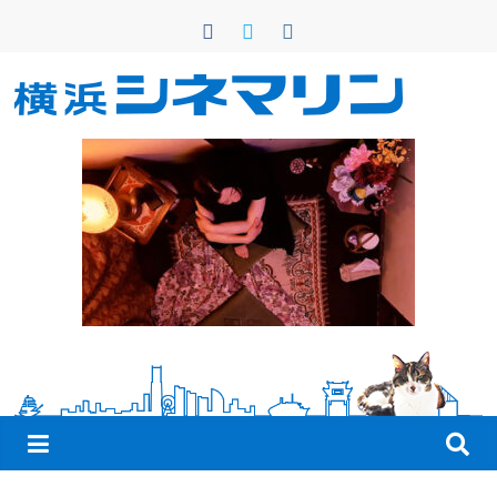
コ
ン
テ
ン
横
ツ
へ
浜
ス
キ
シ
ッ
プ
ネ
マ
リ
ン