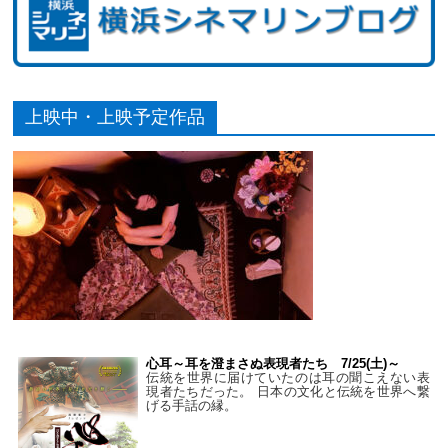
上映中・上映予定作品
心耳～耳を澄まさぬ表現者たち 7/25(土)～
伝統を世界に届けていたのは耳の聞こえない表
現者たちだった。 日本の文化と伝統を世界へ繋
げる手話の縁。