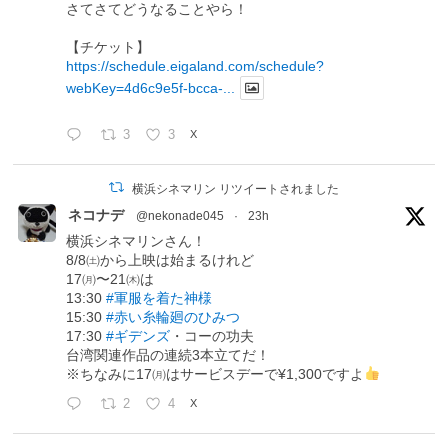
さてさてどうなることやら！
【チケット】
https://schedule.eigaland.com/schedule?
webKey=4d6c9e5f-bcca-...
3
3
X
横浜シネマリン リツイートされました
ネコナデ
@nekonade045
·
23h
横浜シネマリンさん！
8/8㈯から上映は始まるけれど
17㈪〜21㈭は
13:30
#軍服を着た神様
15:30
#赤い糸輪廻のひみつ
17:30
#ギデンズ
・コーの功夫
台湾関連作品の連続3本立てだ！
※ちなみに17㈪はサービスデーで¥1,300ですよ
2
4
X