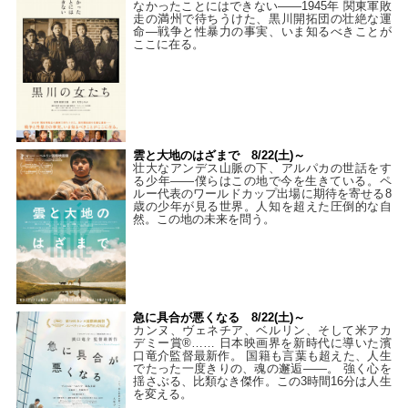
なかったことにはできない——1945年 関東軍敗
走の満州で待ちうけた、黒川開拓団の壮絶な運
命―戦争と性暴力の事実、いま知るべきことが
ここに在る。
雲と大地のはざまで 8/22(土)～
壮大なアンデス山脈の下、アルパカの世話をす
る少年――僕らはこの地で今を生きている。ペ
ルー代表のワールドカップ出場に期待を寄せる8
歳の少年が見る世界。人知を超えた圧倒的な自
然。この地の未来を問う。
急に具合が悪くなる 8/22(土)～
カンヌ、ヴェネチア、ベルリン、そして米アカ
デミー賞®…… 日本映画界を新時代に導いた濱
口竜介監督最新作。 国籍も言葉も超えた、人生
でたった一度きりの、魂の邂逅――。 強く心を
揺さぶる、比類なき傑作。この3時間16分は人生
を変える。