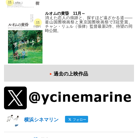
ルオムの黄昏 11月～
消えた恋人の痕跡と、探すほど遠ざかる道——
釜山国際映画祭と東京国際映画祭で3冠受賞。
チャン・リュル（張律）監督最新2作、待望の同
時公開。
過去の上映作品
横浜シネマリン
フォロー