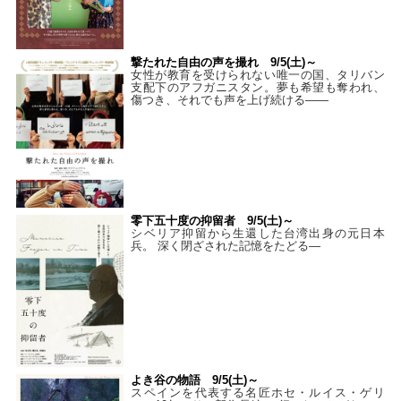
撃たれた自由の声を撮れ 9/5(土)～
女性が教育を受けられない唯一の国、タリバン
支配下のアフガニスタン。夢も希望も奪われ、
傷つき、それでも声を上げ続ける——
零下五十度の抑留者 9/5(土)～
シベリア抑留から生還した台湾出身の元日本
兵。 深く閉ざされた記憶をたどる—
よき谷の物語 9/5(土)～
スペインを代表する名匠ホセ・ルイス・ゲリ