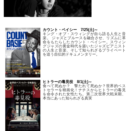
カウント・ベイシー 7/25(土)～
キング・オブ・スウィングが自ら語る人生と音
楽。 ジャズとブルースを融合させ、リズムに革
命をもたらしたカウント・ベイシー。スウィン
グジャズの黄金時代を築いたジャズピアニスト
の人生と音楽、そして知られざるプライベート
を追う自伝的ドキュメンタリー。
ヒトラーの毒見役 8/1(土)～
食べて死ぬか？ 撃たれて死ぬか？世界的ベス
トセラーを映画化！ナチスからヒトラーの毒見
を命令された女性たち。第二次世界大戦末期、
本当にあった知られざる真実