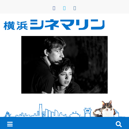
コ
ン
テ
ン
横
ツ
へ
浜
ス
キ
シ
ッ
プ
ネ
マ
リ
ン