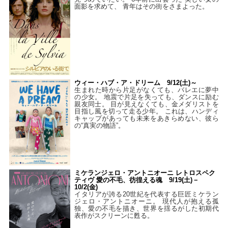
面影を求めて、 青年はその街をさまよった。
ウィー・ハブ・ア・ドリーム 9/12(土)～
生まれた時から片足がなくても、バレエに夢中
の少女。 地震で片足を失っても、ダンスに励む
親友同士。 目が見えなくても、金メダリストを
目指し風を切って走る少年。 これは、ハンディ
キャップがあっても未来をあきらめない、彼ら
の“真実の物語”。
ミケランジェロ・アントニオーニ レトロスペク
ティヴ 愛の不毛、彷徨える魂 9/19(土)－
10/2(金)
イタリアが誇る20世紀を代表する巨匠ミケラン
ジェロ・アントニオーニ。 現代人が抱える孤
独、愛の不毛を描き、世界を揺るがした初期代
表作がスクリーンに甦る。