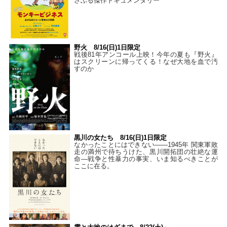
さぶる傑作ドキュメンタリー
野火 8/16(日)1日限定
戦後81年アンコール上映！今年の夏も『野火』
はスクリーンに帰ってくる！なぜ大地を血で汚
すのか
黒川の女たち 8/16(日)1日限定
なかったことにはできない——1945年 関東軍敗
走の満州で待ちうけた、黒川開拓団の壮絶な運
命―戦争と性暴力の事実、いま知るべきことが
ここに在る。