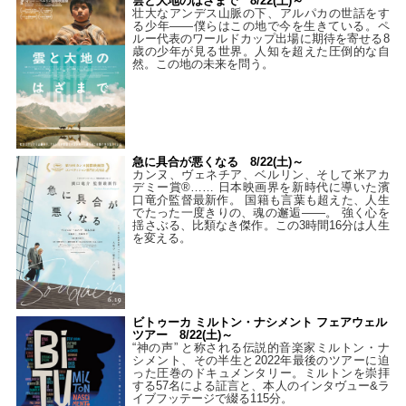
雲と大地のはざまで 8/22(土)～
壮大なアンデス山脈の下、アルパカの世話をす
る少年――僕らはこの地で今を生きている。ペ
ルー代表のワールドカップ出場に期待を寄せる8
歳の少年が見る世界。人知を超えた圧倒的な自
然。この地の未来を問う。
急に具合が悪くなる 8/22(土)～
カンヌ、ヴェネチア、ベルリン、そして米アカ
デミー賞®…… 日本映画界を新時代に導いた濱
口竜介監督最新作。 国籍も言葉も超えた、人生
でたった一度きりの、魂の邂逅――。 強く心を
揺さぶる、比類なき傑作。この3時間16分は人生
を変える。
ビトゥーカ ミルトン・ナシメント フェアウェル
ツアー 8/22(土)～
“神の声” と称される伝説的音楽家ミルトン・ナ
シメント、その半生と2022年最後のツアーに迫
った圧巻のドキュメンタリー。ミルトンを崇拝
する57名による証言と、本人のインタヴュー&ラ
イブフッテージで綴る115分。