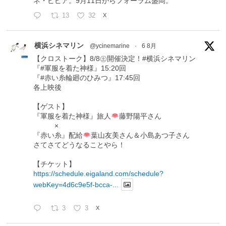
ネ・ピピア。9月11日からフォーラム盛岡。
13
32
X
横浜シネマリン
@ycinemarine
·
6 8月
【クロストーク】8/8㊏開催決定！#横浜シネマリン
『#軍服を着た神様』15:20回
『#赤い糸輪廻のひみつ』17:45回
各上映後
【ゲスト】
『軍服を着た神様』旅人
藤野陽平さん
×
『赤い糸』配給
葉山友美さん＆小島あつ子さん
さてさてどうなることやら！
【チケット】
https://schedule.eigaland.com/schedule?
webKey=4d6c9e5f-bcca-...
3
3
X