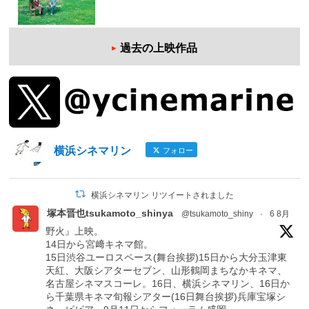
過去の上映作品
横浜シネマリン
フォロー
横浜シネマリン リツイートされました
塚本晋也tsukamoto_shinya
@tsukamoto_shiny
·
6 8月
野火』上映。
14日から宮﨑キネマ館。
15日渋谷ユーロスペース(舞台挨拶)15日から大分玉津東
天紅、大阪シアターセブン、山形鶴岡まちなかキネマ、
名古屋シネマスコーレ。16日、横浜シネマリン、16日か
ら千葉県キネマ旬報シアター(16日舞台挨拶)兵庫宝塚シ