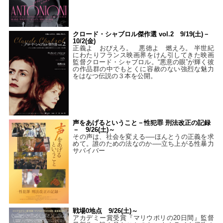
クロード・シャブロル傑作選 vol.2 9/19(土)－
10/2(金)
正義よ おびえろ。 悪徳よ 燃えろ。 半世紀
にわたりフランス映画界をけん引してきた映画
監督クロード・シャブロル。“悪意の眼”が輝く彼
の作品群の中でもとくに容赦のない強烈な魅力
をはなつ伝説の３本を公開。
声をあげるということ－性犯罪 刑法改正の記録
－ 9/26(土)～
その声は、社会を変える──ほんとうの正義を求
めて。誰のための法なのか──立ち上がる性暴力
サバイバー
戦場0地点 9/26(土)～
アカデミー賞受賞『マリウポリの20日間』監督