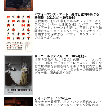
パフォーマンス・アート：身体と空間をめぐる
映画祭 10/10(土)－10/23(金)
現代美術において最もエネルギッシュで、不可
欠なジャンルへと進化を遂げたパフォーマン
ス・アート。シーンを創造し、革新してきた先
駆者たちのドキュメンタリーをラインナップ。
自由すぎて深すぎる、パフォーマンス・アート
の世界へようこそ。
ザ・ゴールドディガーズ 10/24(土)～
世界を支配する、《黄金》の謎――。『オルラ
ンド』（92）や『タンゴ・レッスン』（97）な
どで世界的な評価を得たイギリスを代表する映
画監督の一人、サリー・ポッターの長編監督デ
ビュー作、国内劇場初公開！
ナイトシフト 10/24(土)～
サッチャー政権下、ポストパンク時代のロンド
ンで撮られたミニマル＆リミナルな対抗映画。