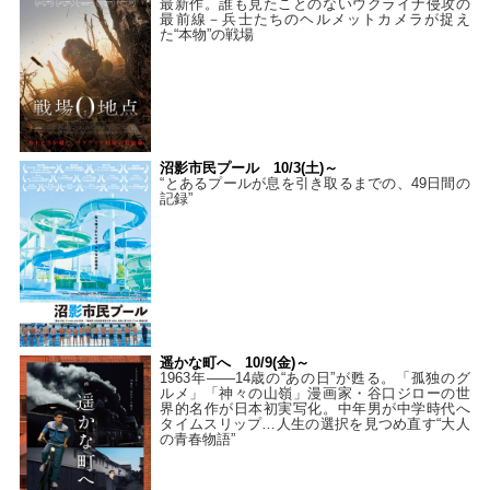
最新作。誰も見たことのないウクライナ侵攻の
最前線－兵士たちのヘルメットカメラが捉え
た“本物”の戦場
沼影市民プール 10/3(土)～
“とあるプールが息を引き取るまでの、49日間の
記録”
遥かな町へ 10/9(金)～
1963年――14歳の“あの日”が甦る。「孤独のグ
ルメ」「神々の山嶺」漫画家・谷口ジローの世
界的名作が日本初実写化。中年男が中学時代へ
タイムスリップ…人生の選択を見つめ直す“大人
の青春物語”