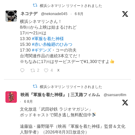
横浜シネマリン リツイートされました
ネコナデ
@nekonade045
·
6 8月
横浜シネマリンさん！
8/8㈯から上映は始まるけれど
17㈪〜21㈭は
13:30
#軍服を着た神様
15:30
#赤い糸輪廻のひみつ
17:30
#ギデンズ
・コーの功夫
台湾関連作品の連続3本立てだ！
※ちなみに17㈪はサービスデーで¥1,300ですよ
2
4
X
横浜シネマリン リツイートされました
映画『軍服を着た神様』 | 三叉路フィルム
@sansarofilm
·
6 8月
文化放送「武田砂鉄 ラジオマガジン」
ポッドキャストで聞き逃し無料配信中
遠藤協・藤野陽平（映画『軍服を着た神様』監督＆文化
人類学者）（2026年8月3日放送分）