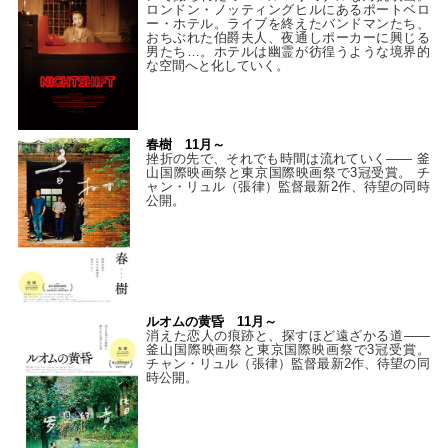
ロンドン・ノッティングヒルにあるポートベロ
ー・ホテル。ライブを終えたバンドマンたち、
おちぶれた伯爵夫人、夜通しポーカーに興じる
男たち…。ホテルは幽霊が彷徨うような境界的
な空間へと化していく。
春樹 11月～
挫折の先で、それでも時間は流れていく—— 釜
山国際映画祭と東京国際映画祭で3冠受賞。 チ
ャン・リュル（張律）監督最新2作、待望の同時
公開。
ルオムの黄昏 11月～
消えた恋人の痕跡と、探すほど遠ざかる道——
釜山国際映画祭と東京国際映画祭で3冠受賞。
チャン・リュル（張律）監督最新2作、待望の同
時公開。