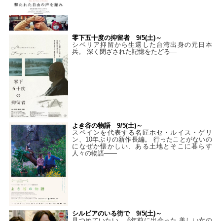
零下五十度の抑留者 9/5(土)～
シベリア抑留から生還した台湾出身の元日本
兵。 深く閉ざされた記憶をたどる—
よき谷の物語 9/5(土)～
スペインを代表する名匠ホセ・ルイス・ゲリ
ン、10年ぶりの新作長編。 行ったことがないの
になぜか懐かしい、ある土地とそこに暮らす
人々の物語――
シルビアのいる街で 9/5(土)～
見つめていたい。 6年前に出会った 美しい女の