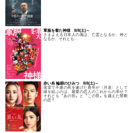
軍服を着た神様 8/8(土)～
さまよえる日本人の魂は、亡霊となるか、神と
なるか、それとも…
赤い糸 輪廻のひみつ 8/8(土)～
落雷で不慮の死を遂げた青年が〈月老〉として
縁を結ぶのは、最愛の恋人のこれからの幸せ？
それとも〝あの世〟と〝この世〟を越えた禁断
の恋？