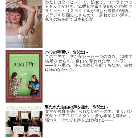
わたしはタイピストで、処⼥で、コーラとホッ
トドッグが好き。“20世紀で最も謎めいた作家”ク
ラリッセ・リスペクトルが遺した最後の物語。
ブラジル映画史にきらめく、忘れがたい輝き。
40年の時を経て⽇本初公開
ハワの手習い 9/5(土)～
この世界で、学びがたった一つの望み。13歳で
結婚させられ、自由を奪われた母〈ハワ〉。
——年を重ね、多くの挫折を経てもなお、彼女
は諦めなかった。
撃たれた自由の声を撮れ 9/5(土)～
女性が教育を受けられない唯一の国、タリバン
支配下のアフガニスタン。夢も希望も奪われ、
傷つき、それでも声を上げ続ける——