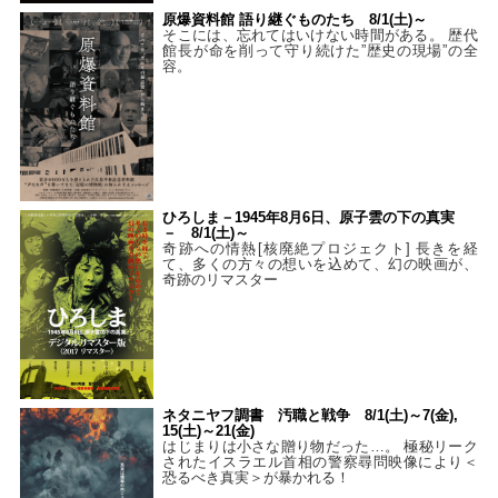
原爆資料館 語り継ぐものたち 8/1(土)～
そこには、忘れてはいけない時間がある。 歴代
館長が命を削って守り続けた”歴史の現場”の全
容。
ひろしま－1945年8月6日、原子雲の下の真実
－ 8/1(土)～
奇跡への情熱[核廃絶プロジェクト] 長きを経
て、多くの方々の想いを込めて、幻の映画が、
奇跡のリマスター
ネタニヤフ調書 汚職と戦争 8/1(土)～7(金),
15(土)～21(金)
はじまりは小さな贈り物だった…。 極秘リーク
されたイスラエル首相の警察尋問映像により＜
恐るべき真実＞が暴かれる！