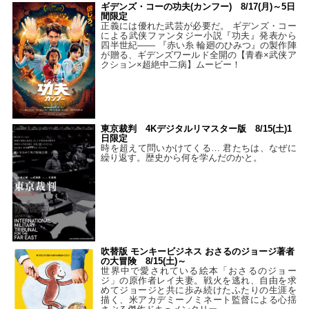
ギデンズ・コーの功夫(カンフー) 8/17(月)～5日
間限定
正義には優れた武芸が必要だ。 ギデンズ・コー
による武侠ファンタジー小説『功夫』発表から
四半世紀―― 『赤い糸 輪廻のひみつ』の製作陣
が贈る、ギデンズワールド全開の【青春×武侠ア
クション×超絶中二病】ムービー！
東京裁判 4Kデジタルリマスター版 8/15(土)1
日限定
時を超えて問いかけてくる… 君たちは、なぜに
繰り返す。歴史から何を学んだのかと。
吹替版 モンキービジネス おさるのジョージ著者
の大冒険 8/15(土)～
世界中で愛されている絵本「おさるのジョー
ジ」の原作者レイ夫妻。戦火を逃れ、自由を求
めてジョージと共に歩み続けたふたりの生涯を
描く、米アカデミーノミネート監督による心揺