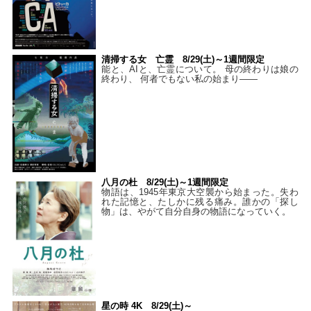
清掃する女 亡霊 8/29(土)～1週間限定
能と、AIと、亡霊について。 母の終わりは娘の
終わり、 何者でもない私の始まり――
八月の杜 8/29(土)～1週間限定
物語は、1945年東京大空襲から始まった。失わ
れた記憶と、たしかに残る痛み。誰かの「探し
物」は、やがて自分自身の物語になっていく。
星の時 4K 8/29(土)～