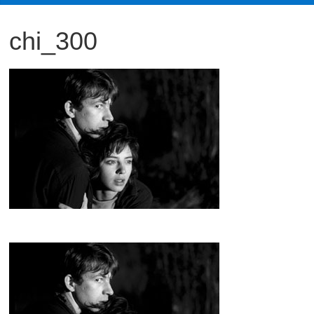
観
chi_300
た
い
映
画
は
こ
の
街
で