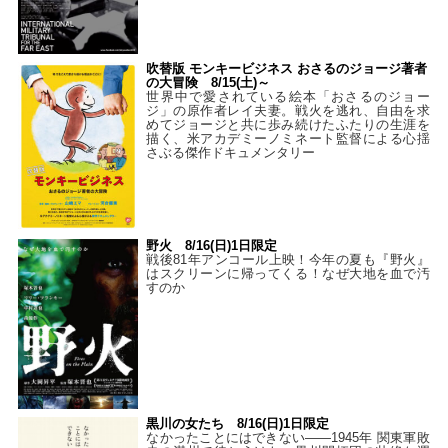
吹替版 モンキービジネス おさるのジョージ著者
の大冒険 8/15(土)～
世界中で愛されている絵本「おさるのジョー
ジ」の原作者レイ夫妻。戦火を逃れ、自由を求
めてジョージと共に歩み続けたふたりの生涯を
描く、米アカデミーノミネート監督による心揺
さぶる傑作ドキュメンタリー
野火 8/16(日)1日限定
戦後81年アンコール上映！今年の夏も『野火』
はスクリーンに帰ってくる！なぜ大地を血で汚
すのか
黒川の女たち 8/16(日)1日限定
なかったことにはできない——1945年 関東軍敗