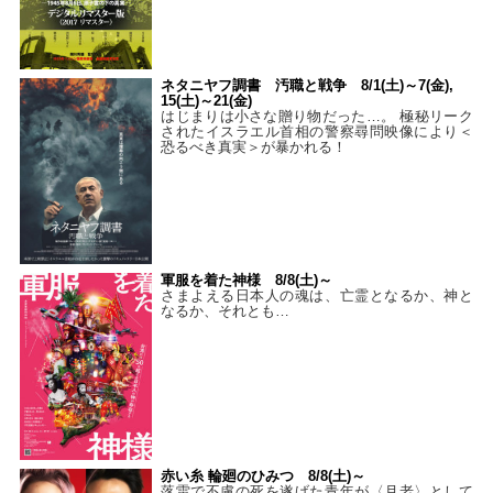
ネタニヤフ調書 汚職と戦争 8/1(土)～7(金),
15(土)～21(金)
はじまりは小さな贈り物だった…。 極秘リーク
されたイスラエル首相の警察尋問映像により＜
恐るべき真実＞が暴かれる！
軍服を着た神様 8/8(土)～
さまよえる日本人の魂は、亡霊となるか、神と
なるか、それとも…
赤い糸 輪廻のひみつ 8/8(土)～
落雷で不慮の死を遂げた青年が〈月老〉として