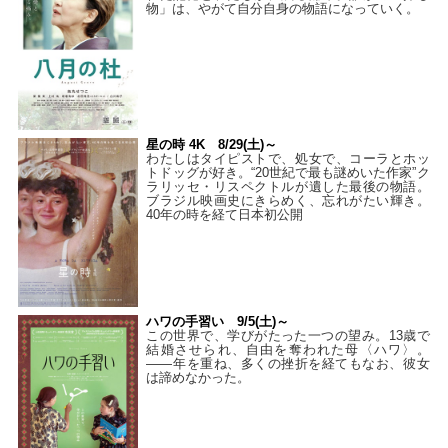
物」は、やがて自分自身の物語になっていく。
星の時 4K 8/29(土)～
わたしはタイピストで、処⼥で、コーラとホッ
トドッグが好き。“20世紀で最も謎めいた作家”ク
ラリッセ・リスペクトルが遺した最後の物語。
ブラジル映画史にきらめく、忘れがたい輝き。
40年の時を経て⽇本初公開
ハワの手習い 9/5(土)～
この世界で、学びがたった一つの望み。13歳で
結婚させられ、自由を奪われた母〈ハワ〉。
——年を重ね、多くの挫折を経てもなお、彼女
は諦めなかった。