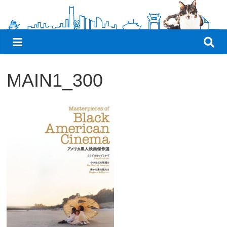
観
た
い
映
画
MAIN1_300
は
こ
の
街
で