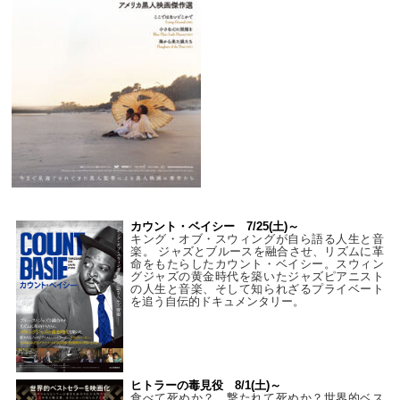
カウント・ベイシー 7/25(土)～
キング・オブ・スウィングが自ら語る人生と音
楽。 ジャズとブルースを融合させ、リズムに革
命をもたらしたカウント・ベイシー。スウィン
グジャズの黄金時代を築いたジャズピアニスト
の人生と音楽、そして知られざるプライベート
を追う自伝的ドキュメンタリー。
ヒトラーの毒見役 8/1(土)～
食べて死ぬか？ 撃たれて死ぬか？世界的ベス