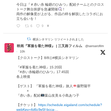
今日は『＃赤い糸 輪廻のひみつ』配給チームとのクロス
トーク舞台挨拶を急遽開催
！
両作の解像度が上がる、作品の枠を解脱したコラボにお
立ち会いを！
6
9
X
横浜シネマリン リツイートされました
映画『軍服を着た神様』 | 三叉路フィルム
@sansarofilm
·
10h
【クロストーク】8/8㊏#横浜シネマリン
『#軍服を着た神様』15:20回
『#赤い糸輪廻のひみつ』17:45回
各上映後
【ゲスト】 『軍服を着た神様』旅人
藤野陽平
×
『赤い糸』配給
葉山友美＆小島あつ子
【チケット】
https://schedule.eigaland.com/schedule?
webKey=4d6c9e5f-bcca-...