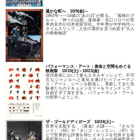
遥かな町へ 10/9(金)～
1963年――14歳の“あの日”が甦る。「孤独のグ
ルメ」「神々の山嶺」漫画家・谷口ジローの世
界的名作が日本初実写化。中年男が中学時代へ
タイムスリップ…人生の選択を見つめ直す“大人
の青春物語”
パフォーマンス・アート：身体と空間をめぐる
映画祭 10/10(土)－10/23(金)
現代美術において最もエネルギッシュで、不可
欠なジャンルへと進化を遂げたパフォーマン
ス・アート。シーンを創造し、革新してきた先
駆者たちのドキュメンタリーをラインナップ。
自由すぎて深すぎる、パフォーマンス・アート
の世界へようこそ。
ザ・ゴールドディガーズ 10/24(土)～
世界を支配する、《黄金》の謎――。『オルラ
ンド』（92）や『タンゴ・レッスン』（97）な
どで世界的な評価を得たイギリスを代表する映
画監督の一人、サリー・ポッターの長編監督デ