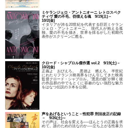
ミケランジェロ・アントニオーニ レトロスペク
ティヴ 愛の不毛、彷徨える魂 9/19(土)－
10/2(金)
イタリアが誇る20世紀を代表する巨匠ミケラン
ジェロ・アントニオーニ。 現代人が抱える孤
独、愛の不毛を描き、世界を揺るがした初期代
表作がスクリーンに甦る。
クロード・シャブロル傑作選 vol.2 9/19(土)－
10/2(金)
正義よ おびえろ。 悪徳よ 燃えろ。 半世紀
にわたりフランス映画界をけん引してきた映画
監督クロード・シャブロル。“悪意の眼”が輝く彼
の作品群の中でもとくに容赦のない強烈な魅力
をはなつ伝説の３本を公開。
声をあげるということ－性犯罪 刑法改正の記録
－ 9/26(土)～
その声は、社会を変える──ほんとうの正義を求
めて。誰のための法なのか──立ち上がる性暴力