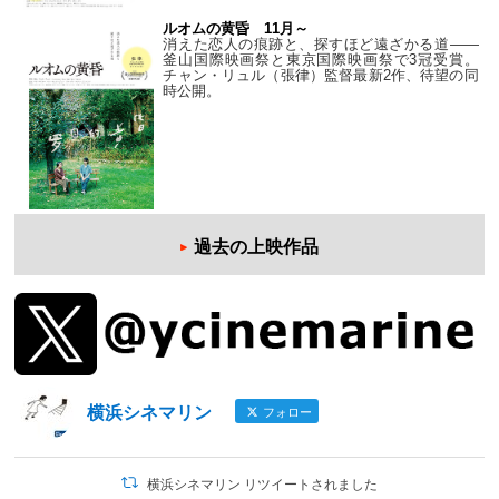
ルオムの黄昏 11月～
消えた恋人の痕跡と、探すほど遠ざかる道——
釜山国際映画祭と東京国際映画祭で3冠受賞。
チャン・リュル（張律）監督最新2作、待望の同
時公開。
過去の上映作品
横浜シネマリン
フォロー
横浜シネマリン リツイートされました