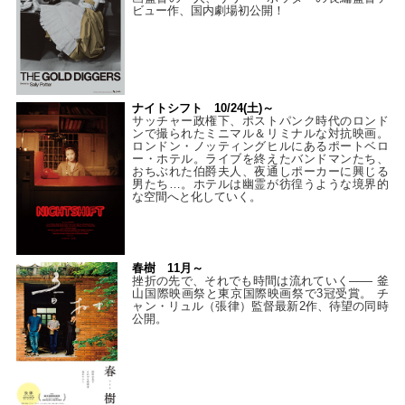
ビュー作、国内劇場初公開！
ナイトシフト 10/24(土)～
サッチャー政権下、ポストパンク時代のロンド
ンで撮られたミニマル＆リミナルな対抗映画。
ロンドン・ノッティングヒルにあるポートベロ
ー・ホテル。ライブを終えたバンドマンたち、
おちぶれた伯爵夫人、夜通しポーカーに興じる
男たち…。ホテルは幽霊が彷徨うような境界的
な空間へと化していく。
春樹 11月～
挫折の先で、それでも時間は流れていく—— 釜
山国際映画祭と東京国際映画祭で3冠受賞。 チ
ャン・リュル（張律）監督最新2作、待望の同時
公開。