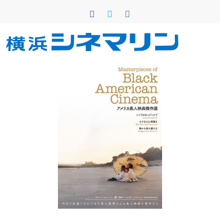
コ
ン
テ
ン
横
ツ
へ
浜
ス
キ
シ
ッ
プ
ネ
マ
リ
ン