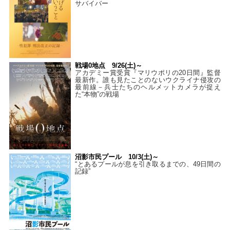
サバイバー
戦場0地点 9/26(土)～
アカデミー賞受賞『マリウポリの20日間』監督
最新作。誰も見たことのないウクライナ侵攻の
最前線－兵士たちのヘルメットカメラが捉え
た“本物”の戦場
沼影市民プール 10/3(土)～
“とあるプールが息を引き取るまでの、49日間の
記録”