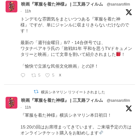
映画『軍服を着た神様』 | 三叉路フィルム
@sansarofilm
·
11h
トンデモな雰囲気をまといつつある『軍服を着た神
様』ですが、単にジャンルに収まりきらないだけなので
す！
最新の「週刊金曜日」8/7・14合併号では、
ワタナベアキラ氏の「敗戦81年 平和を思うTVドキュメン
タリーと映画」にて文章を割いて紹介されました
！
「愉快で立派な民俗文化映画」との評！
5
5
X
横浜シネマリン リツイートされました
映画『軍服を着た神様』 | 三叉路フィルム
@sansarofilm
·
11h
『軍服を着た神様』横浜シネマリン本日初日！
15:20の回はお席埋まってきています。ご来場予定の方は
オンラインチケット購入をお勧めします