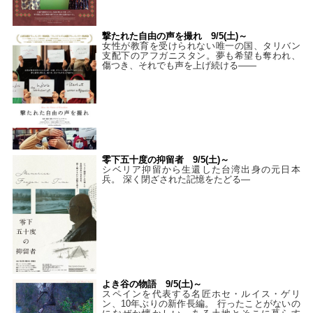
撃たれた自由の声を撮れ 9/5(土)～
女性が教育を受けられない唯一の国、タリバン
支配下のアフガニスタン。夢も希望も奪われ、
傷つき、それでも声を上げ続ける——
零下五十度の抑留者 9/5(土)～
シベリア抑留から生還した台湾出身の元日本
兵。 深く閉ざされた記憶をたどる—
よき谷の物語 9/5(土)～
スペインを代表する名匠ホセ・ルイス・ゲリ
ン、10年ぶりの新作長編。 行ったことがないの