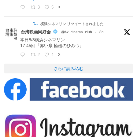
3
5
X
横浜シネマリン リツイートされました
台湾映画同好会
@tw_cinema_club
·
8h
本日8/8横浜シネマリン
17:45回『赤い糸 輪廻のひみつ』
2
4
X
さらに読み込む