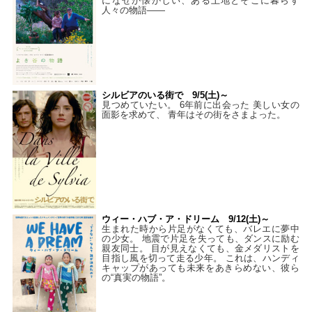
になぜか懐かしい、ある土地とそこに暮らす
人々の物語――
シルビアのいる街で 9/5(土)～
見つめていたい。 6年前に出会った 美しい女の
面影を求めて、 青年はその街をさまよった。
ウィー・ハブ・ア・ドリーム 9/12(土)～
生まれた時から片足がなくても、バレエに夢中
の少女。 地震で片足を失っても、ダンスに励む
親友同士。 目が見えなくても、金メダリストを
目指し風を切って走る少年。 これは、ハンディ
キャップがあっても未来をあきらめない、彼ら
の“真実の物語”。