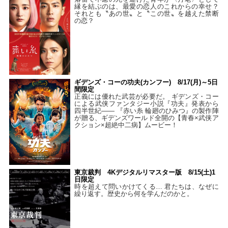
縁を結ぶのは、最愛の恋人のこれからの幸せ？
それとも〝あの世〟と〝この世〟を越えた禁断
の恋？
ギデンズ・コーの功夫(カンフー) 8/17(月)～5日
間限定
正義には優れた武芸が必要だ。 ギデンズ・コー
による武侠ファンタジー小説『功夫』発表から
四半世紀―― 『赤い糸 輪廻のひみつ』の製作陣
が贈る、ギデンズワールド全開の【青春×武侠ア
クション×超絶中二病】ムービー！
東京裁判 4Kデジタルリマスター版 8/15(土)1
日限定
時を超えて問いかけてくる… 君たちは、なぜに
繰り返す。歴史から何を学んだのかと。