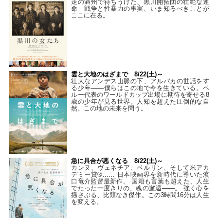
走の満州で待ちうけた、黒川開拓団の壮絶な運
命―戦争と性暴力の事実、いま知るべきことが
ここに在る。
雲と大地のはざまで 8/22(土)～
壮大なアンデス山脈の下、アルパカの世話をす
る少年――僕らはこの地で今を生きている。ペ
ルー代表のワールドカップ出場に期待を寄せる8
歳の少年が見る世界。人知を超えた圧倒的な自
然。この地の未来を問う。
急に具合が悪くなる 8/22(土)～
カンヌ、ヴェネチア、ベルリン、そして米アカ
デミー賞®…… 日本映画界を新時代に導いた濱
口竜介監督最新作。 国籍も言葉も超えた、人生
でたった一度きりの、魂の邂逅――。 強く心を
揺さぶる、比類なき傑作。この3時間16分は人生
を変える。