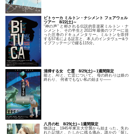
ビトゥーカ ミルトン・ナシメント フェアウェル
ツアー 8/22(土)～
“神の声” と称される伝説的音楽家ミルトン・ナ
シメント、その半生と2022年最後のツアーに迫
った圧巻のドキュメンタリー。ミルトンを崇拝
する57名による証言と、本人のインタヴュー&ラ
イブフッテージで綴る115分。
清掃する女 亡霊 8/29(土)～1週間限定
能と、AIと、亡霊について。 母の終わりは娘の
終わり、 何者でもない私の始まり――
八月の杜 8/29(土)～1週間限定
物語は、1945年東京大空襲から始まった。失わ
れた記憶と、たしかに残る痛み。誰かの「探し