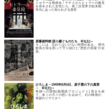
トセラーを映画化！ナチスからヒトラーの毒見
を命令された女性たち。第二次世界大戦末期、
本当にあった知られざる真実
原爆資料館 語り継ぐものたち 8/1(土)～
そこには、忘れてはいけない時間がある。 歴代
館長が命を削って守り続けた”歴史の現場”の全
容。
ひろしま－1945年8月6日、原子雲の下の真実
－ 8/1(土)～
奇跡への情熱[核廃絶プロジェクト] 長きを経
て、多くの方々の想いを込めて、幻の映画が、
奇跡のリマスター