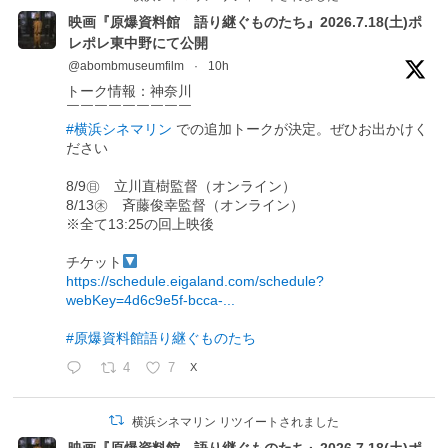
映画『原爆資料館 語り継ぐものたち』2026.7.18(土)ポ
レポレ東中野にて公開
@abombmuseumfilm
·
10h
トーク情報：神奈川
￣￣￣￣￣￣￣￣￣
#横浜シネマリン
での追加トークが決定。ぜひお出かけく
ださい
8/9㊐ 立川直樹監督（オンライン）
8/13㊍ 斉藤俊幸監督（オンライン）
※全て13:25の回上映後
チケット
https://schedule.eigaland.com/schedule?
webKey=4d6c9e5f-bcca-...
#原爆資料館語り継ぐものたち
4
7
X
横浜シネマリン リツイートされました
映画『原爆資料館 語り継ぐものたち』2026.7.18(土)ポ