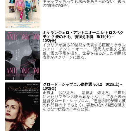
キャップがあっても未来をあきらめない、彼ら
の“真実の物語”。
ミケランジェロ・アントニオーニ レトロスペク
ティヴ 愛の不毛、彷徨える魂 9/19(土)－
10/2(金)
イタリアが誇る20世紀を代表する巨匠ミケラン
ジェロ・アントニオーニ。 現代人が抱える孤
独、愛の不毛を描き、世界を揺るがした初期代
表作がスクリーンに甦る。
クロード・シャブロル傑作選 vol.2 9/19(土)－
10/2(金)
正義よ おびえろ。 悪徳よ 燃えろ。 半世紀
にわたりフランス映画界をけん引してきた映画
監督クロード・シャブロル。“悪意の眼”が輝く彼
の作品群の中でもとくに容赦のない強烈な魅力
をはなつ伝説の３本を公開。