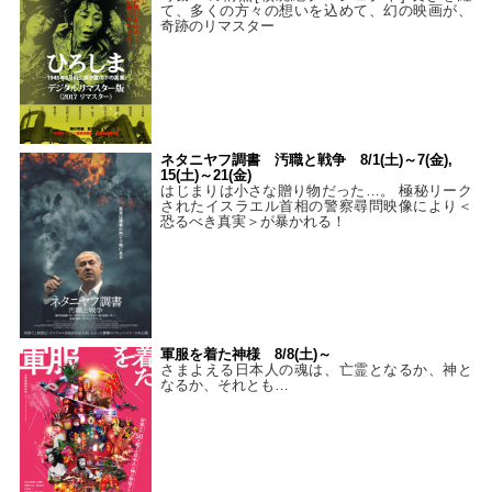
て、多くの方々の想いを込めて、幻の映画が、
奇跡のリマスター
ネタニヤフ調書 汚職と戦争 8/1(土)～7(金),
15(土)～21(金)
はじまりは小さな贈り物だった…。 極秘リーク
されたイスラエル首相の警察尋問映像により＜
恐るべき真実＞が暴かれる！
軍服を着た神様 8/8(土)～
さまよえる日本人の魂は、亡霊となるか、神と
なるか、それとも…