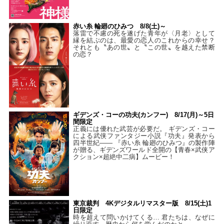
赤い糸 輪廻のひみつ 8/8(土)～
落雷で不慮の死を遂げた青年が〈月老〉として
縁を結ぶのは、最愛の恋人のこれからの幸せ？
それとも〝あの世〟と〝この世〟を越えた禁断
の恋？
ギデンズ・コーの功夫(カンフー) 8/17(月)～5日
間限定
正義には優れた武芸が必要だ。 ギデンズ・コー
による武侠ファンタジー小説『功夫』発表から
四半世紀―― 『赤い糸 輪廻のひみつ』の製作陣
が贈る、ギデンズワールド全開の【青春×武侠ア
クション×超絶中二病】ムービー！
東京裁判 4Kデジタルリマスター版 8/15(土)1
日限定
時を超えて問いかけてくる… 君たちは、なぜに