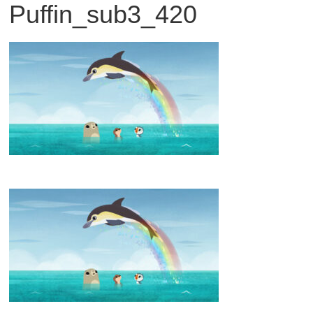
Puffin_sub3_420
観
た
い
映
画
は
こ
の
街
で