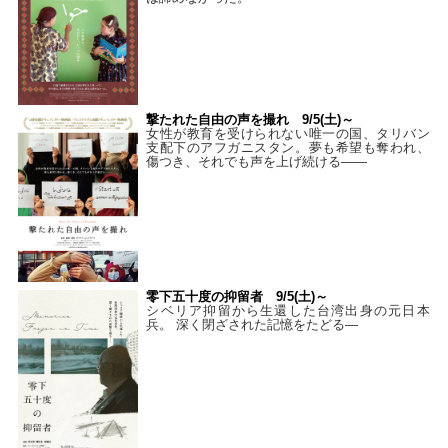
撃たれた自由の声を撮れ 9/5(土)～
女性が教育を受けられない唯一の国、タリバン
支配下のアフガニスタン。夢も希望も奪われ、
傷つき、それでも声を上げ続ける——
零下五十度の抑留者 9/5(土)～
シベリア抑留から生還した台湾出身の元日本
兵。 深く閉ざされた記憶をたどる—