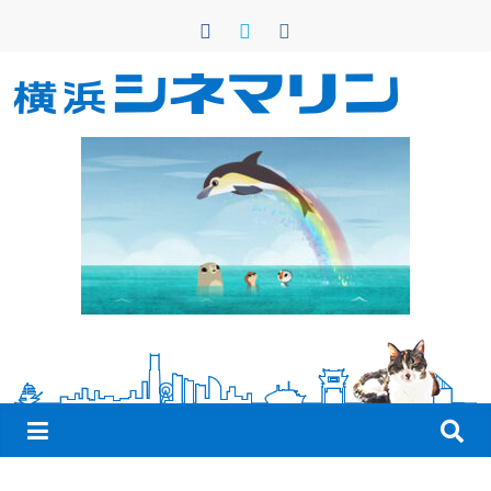
コ
ン
テ
ン
横
ツ
へ
浜
ス
キ
シ
ッ
プ
ネ
マ
リ
ン