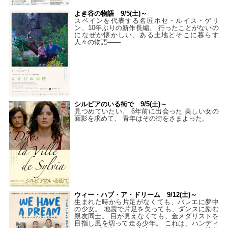
よき谷の物語 9/5(土)～
スペインを代表する名匠ホセ・ルイス・ゲリ
ン、10年ぶりの新作長編。 行ったことがないの
になぜか懐かしい、ある土地とそこに暮らす
人々の物語――
シルビアのいる街で 9/5(土)～
見つめていたい。 6年前に出会った 美しい女の
面影を求めて、 青年はその街をさまよった。
ウィー・ハブ・ア・ドリーム 9/12(土)～
生まれた時から片足がなくても、バレエに夢中
の少女。 地震で片足を失っても、ダンスに励む
親友同士。 目が見えなくても、金メダリストを
目指し風を切って走る少年。 これは、ハンディ