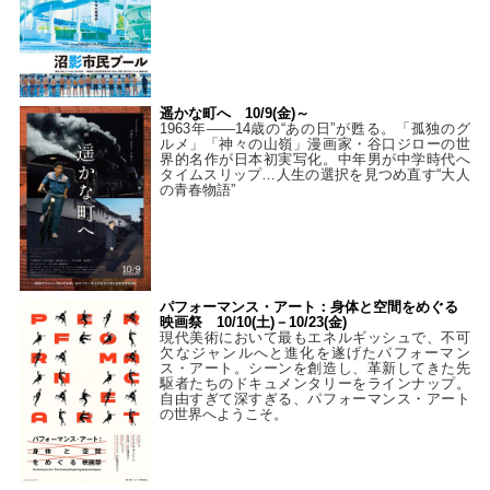
遥かな町へ 10/9(金)～
1963年――14歳の“あの日”が甦る。「孤独のグ
ルメ」「神々の山嶺」漫画家・谷口ジローの世
界的名作が日本初実写化。中年男が中学時代へ
タイムスリップ…人生の選択を見つめ直す“大人
の青春物語”
パフォーマンス・アート：身体と空間をめぐる
映画祭 10/10(土)－10/23(金)
現代美術において最もエネルギッシュで、不可
欠なジャンルへと進化を遂げたパフォーマン
ス・アート。シーンを創造し、革新してきた先
駆者たちのドキュメンタリーをラインナップ。
自由すぎて深すぎる、パフォーマンス・アート
の世界へようこそ。