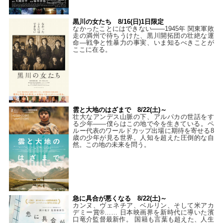
黒川の女たち 8/16(日)1日限定
なかったことにはできない——1945年 関東軍敗
走の満州で待ちうけた、黒川開拓団の壮絶な運
命―戦争と性暴力の事実、いま知るべきことが
ここに在る。
雲と大地のはざまで 8/22(土)～
壮大なアンデス山脈の下、アルパカの世話をす
る少年――僕らはこの地で今を生きている。ペ
ルー代表のワールドカップ出場に期待を寄せる8
歳の少年が見る世界。人知を超えた圧倒的な自
然。この地の未来を問う。
急に具合が悪くなる 8/22(土)～
カンヌ、ヴェネチア、ベルリン、そして米アカ
デミー賞®…… 日本映画界を新時代に導いた濱
口竜介監督最新作。 国籍も言葉も超えた、人生