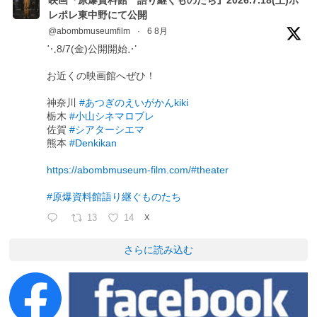
レポレ東中野にて公開
@abombmuseumfilm
·
6 8月
⋱8/7(金)公開開始⋰
お近くの映画館へぜひ！
神奈川
#あつぎのえいがかんkiki
栃木
#小山シネマロブレ
佐賀
#シアターシエマ
熊本
#Denkikan
https://abombmuseum-film.com/#theater
#原爆資料館語り継ぐものたち
13
14
X
さらに読み込む