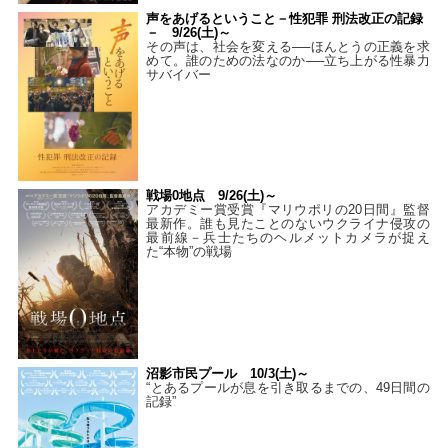
声をあげるということ－性犯罪 刑法改正の記録
－ 9/26(土)～
その声は、社会を変える──ほんとうの正義を求
めて。誰のための法なのか──立ち上がる性暴力
サバイバー
戦場0地点 9/26(土)～
アカデミー賞受賞『マリウポリの20日間』監督
最新作。誰も見たことのないウクライナ侵攻の
最前線－兵士たちのヘルメットカメラが捉え
た“本物”の戦場
沼影市民プール 10/3(土)～
“とあるプールが息を引き取るまでの、49日間の
記録”