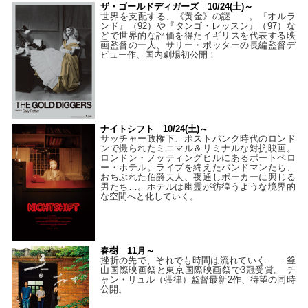
ザ・ゴールドディガーズ 10/24(土)～
世界を支配する、《黄金》の謎――。『オルラ
ンド』（92）や『タンゴ・レッスン』（97）な
どで世界的な評価を得たイギリスを代表する映
画監督の一人、サリー・ポッターの長編監督デ
ビュー作、国内劇場初公開！
ナイトシフト 10/24(土)～
サッチャー政権下、ポストパンク時代のロンド
ンで撮られたミニマル＆リミナルな対抗映画。
ロンドン・ノッティングヒルにあるポートベロ
ー・ホテル。ライブを終えたバンドマンたち、
おちぶれた伯爵夫人、夜通しポーカーに興じる
男たち…。ホテルは幽霊が彷徨うような境界的
な空間へと化していく。
春樹 11月～
挫折の先で、それでも時間は流れていく—— 釜
山国際映画祭と東京国際映画祭で3冠受賞。 チ
ャン・リュル（張律）監督最新2作、待望の同時
公開。