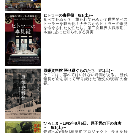
ヒトラーの毒見役 8/1(土)～
食べて死ぬか？ 撃たれて死ぬか？世界的ベス
トセラーを映画化！ナチスからヒトラーの毒見
を命令された女性たち。第二次世界大戦末期、
本当にあった知られざる真実
原爆資料館 語り継ぐものたち 8/1(土)～
そこには、忘れてはいけない時間がある。 歴代
館長が命を削って守り続けた”歴史の現場”の全
容。
ひろしま－1945年8月6日、原子雲の下の真実
－ 8/1(土)～
奇跡への情熱[核廃絶プロジェクト] 長きを経