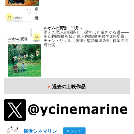
ルオムの黄昏 11月～
消えた恋人の痕跡と、探すほど遠ざかる道——
釜山国際映画祭と東京国際映画祭で3冠受賞。
チャン・リュル（張律）監督最新2作、待望の同
時公開。
過去の上映作品
横浜シネマリン
フォロー