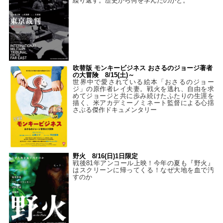
繰り返す。歴史から何を学んだのかと。
吹替版 モンキービジネス おさるのジョージ著者
の大冒険 8/15(土)～
世界中で愛されている絵本「おさるのジョー
ジ」の原作者レイ夫妻。戦火を逃れ、自由を求
めてジョージと共に歩み続けたふたりの生涯を
描く、米アカデミーノミネート監督による心揺
さぶる傑作ドキュメンタリー
野火 8/16(日)1日限定
戦後81年アンコール上映！今年の夏も『野火』
はスクリーンに帰ってくる！なぜ大地を血で汚
すのか