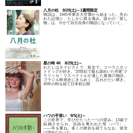
八月の杜 8/29(土)～1週間限定
物語は、1945年東京大空襲から始まった。失わ
れた記憶と、たしかに残る痛み。誰かの「探し
物」は、やがて自分自身の物語になっていく。
星の時 4K 8/29(土)～
わたしはタイピストで、処⼥で、コーラとホッ
トドッグが好き。“20世紀で最も謎めいた作家”ク
ラリッセ・リスペクトルが遺した最後の物語。
ブラジル映画史にきらめく、忘れがたい輝き。
40年の時を経て⽇本初公開
ハワの手習い 9/5(土)～
この世界で、学びがたった一つの望み。13歳で
結婚させられ、自由を奪われた母〈ハワ〉。
——年を重ね、多くの挫折を経てもなお、彼女
は諦めなかった。