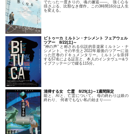
でたった一度きりの、魂の邂逅――。 強く心を
揺さぶる、比類なき傑作。この3時間16分は人生
を変える。
ビトゥーカ ミルトン・ナシメント フェアウェル
ツアー 8/22(土)～
“神の声” と称される伝説的音楽家ミルトン・ナ
シメント、その半生と2022年最後のツアーに迫
った圧巻のドキュメンタリー。ミルトンを崇拝
する57名による証言と、本人のインタヴュー&ラ
イブフッテージで綴る115分。
清掃する女 亡霊 8/29(土)～1週間限定
能と、AIと、亡霊について。 母の終わりは娘の
終わり、 何者でもない私の始まり――