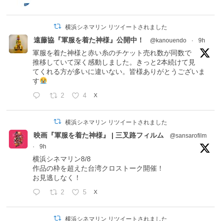
横浜シネマリン リツイートされました
遠藤協『軍服を着た神様』公開中！
@kanouendo
·
9h
軍服を着た神様と赤い糸のチケット売れ数が同数で
推移していて深く感動しました。きっと2本続けて見
てくれる方が多いに違いない。皆様ありがとうございま
す
2
4
X
横浜シネマリン リツイートされました
映画『軍服を着た神様』 | 三叉路フィルム
@sansarofilm
·
9h
横浜シネマリン8/8
作品の枠を超えた台湾クロストーク開催！
お見逃しなく！
2
5
X
横浜シネマリン リツイートされました