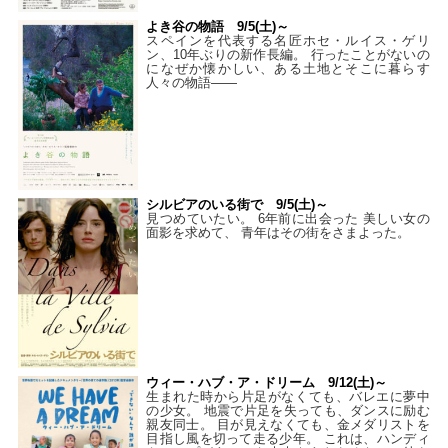
よき谷の物語 9/5(土)～
スペインを代表する名匠ホセ・ルイス・ゲリ
ン、10年ぶりの新作長編。 行ったことがないの
になぜか懐かしい、ある土地とそこに暮らす
人々の物語――
シルビアのいる街で 9/5(土)～
見つめていたい。 6年前に出会った 美しい女の
面影を求めて、 青年はその街をさまよった。
ウィー・ハブ・ア・ドリーム 9/12(土)～
生まれた時から片足がなくても、バレエに夢中
の少女。 地震で片足を失っても、ダンスに励む
親友同士。 目が見えなくても、金メダリストを
目指し風を切って走る少年。 これは、ハンディ