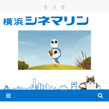
コ
ン
テ
ン
横
ツ
へ
浜
ス
キ
シ
ッ
プ
ネ
マ
リ
ン