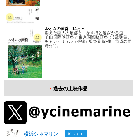
ルオムの黄昏 11月～
消えた恋人の痕跡と、探すほど遠ざかる道——
釜山国際映画祭と東京国際映画祭で3冠受賞。
チャン・リュル（張律）監督最新2作、待望の同
時公開。
過去の上映作品
横浜シネマリン
フォロー