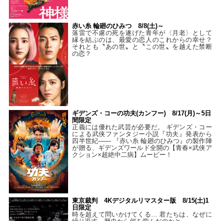
赤い糸 輪廻のひみつ 8/8(土)～
落雷で不慮の死を遂げた青年が〈月老〉として
縁を結ぶのは、最愛の恋人のこれからの幸せ？
それとも〝あの世〟と〝この世〟を越えた禁断
の恋？
ギデンズ・コーの功夫(カンフー) 8/17(月)～5日
間限定
正義には優れた武芸が必要だ。 ギデンズ・コー
による武侠ファンタジー小説『功夫』発表から
四半世紀―― 『赤い糸 輪廻のひみつ』の製作陣
が贈る、ギデンズワールド全開の【青春×武侠ア
クション×超絶中二病】ムービー！
東京裁判 4Kデジタルリマスター版 8/15(土)1
日限定
時を超えて問いかけてくる… 君たちは、なぜに