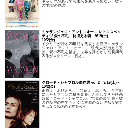
キャップがあっても未来をあきらめない、彼ら
の“真実の物語”。
ミケランジェロ・アントニオーニ レトロスペク
ティヴ 愛の不毛、彷徨える魂 9/19(土)－
10/2(金)
イタリアが誇る20世紀を代表する巨匠ミケラン
ジェロ・アントニオーニ。 現代人が抱える孤
独、愛の不毛を描き、世界を揺るがした初期代
表作がスクリーンに甦る。
クロード・シャブロル傑作選 vol.2 9/19(土)－
10/2(金)
正義よ おびえろ。 悪徳よ 燃えろ。 半世紀
にわたりフランス映画界をけん引してきた映画
監督クロード・シャブロル。“悪意の眼”が輝く彼
の作品群の中でもとくに容赦のない強烈な魅力
をはなつ伝説の３本を公開。