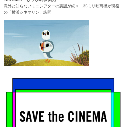
意外と知らないミニシアターの裏話が続々…35ミリ映写機が現役
の「横浜シネマリン」訪問