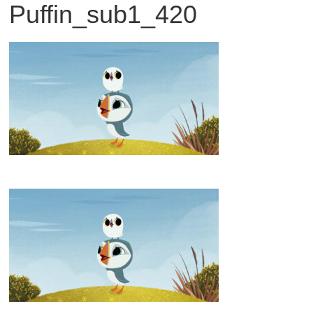
Puffin_sub1_420
観
た
い
映
画
は
こ
の
街
で