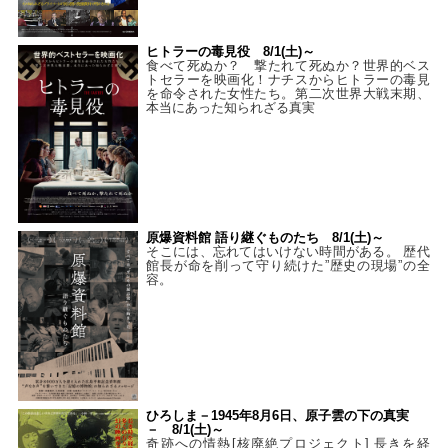
ヒトラーの毒見役 8/1(土)～
食べて死ぬか？ 撃たれて死ぬか？世界的ベス
トセラーを映画化！ナチスからヒトラーの毒見
を命令された女性たち。第二次世界大戦末期、
本当にあった知られざる真実
原爆資料館 語り継ぐものたち 8/1(土)～
そこには、忘れてはいけない時間がある。 歴代
館長が命を削って守り続けた”歴史の現場”の全
容。
ひろしま－1945年8月6日、原子雲の下の真実
－ 8/1(土)～
奇跡への情熱[核廃絶プロジェクト] 長きを経