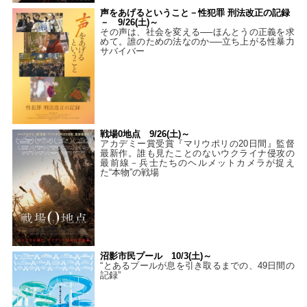
声をあげるということ－性犯罪 刑法改正の記録
－ 9/26(土)～
その声は、社会を変える──ほんとうの正義を求
めて。誰のための法なのか──立ち上がる性暴力
サバイバー
戦場0地点 9/26(土)～
アカデミー賞受賞『マリウポリの20日間』監督
最新作。誰も見たことのないウクライナ侵攻の
最前線－兵士たちのヘルメットカメラが捉え
た“本物”の戦場
沼影市民プール 10/3(土)～
“とあるプールが息を引き取るまでの、49日間の
記録”