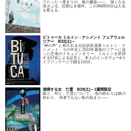
でたった一度きりの、魂の邂逅――。 強く心を
揺さぶる、比類なき傑作。この3時間16分は人生
を変える。
ビトゥーカ ミルトン・ナシメント フェアウェル
ツアー 8/22(土)～
“神の声” と称される伝説的音楽家ミルトン・ナ
シメント、その半生と2022年最後のツアーに迫
った圧巻のドキュメンタリー。ミルトンを崇拝
する57名による証言と、本人のインタヴュー&ラ
イブフッテージで綴る115分。
清掃する女 亡霊 8/29(土)～1週間限定
能と、AIと、亡霊について。 母の終わりは娘の
終わり、 何者でもない私の始まり――