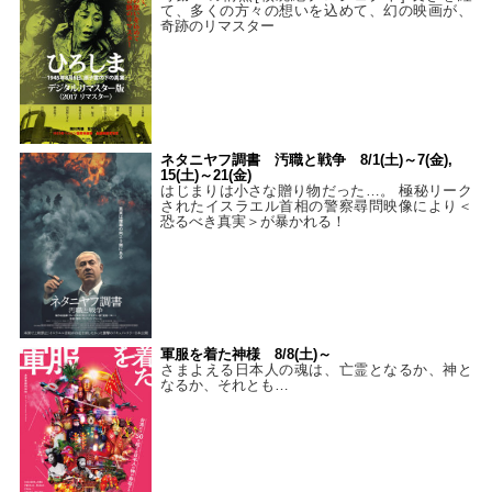
て、多くの方々の想いを込めて、幻の映画が、
奇跡のリマスター
ネタニヤフ調書 汚職と戦争 8/1(土)～7(金),
15(土)～21(金)
はじまりは小さな贈り物だった…。 極秘リーク
されたイスラエル首相の警察尋問映像により＜
恐るべき真実＞が暴かれる！
軍服を着た神様 8/8(土)～
さまよえる日本人の魂は、亡霊となるか、神と
なるか、それとも…