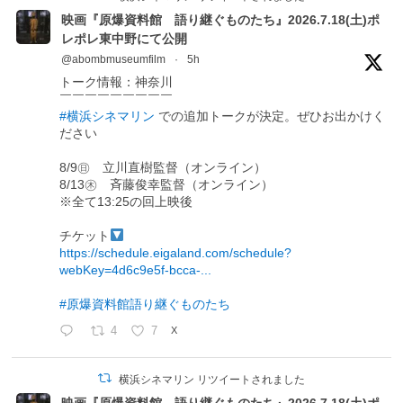
映画『原爆資料館 語り継ぐものたち』2026.7.18(土)ポ
レポレ東中野にて公開
@abombmuseumfilm
·
5h
トーク情報：神奈川
￣￣￣￣￣￣￣￣￣
#横浜シネマリン
での追加トークが決定。ぜひお出かけく
ださい
8/9㊐ 立川直樹監督（オンライン）
8/13㊍ 斉藤俊幸監督（オンライン）
※全て13:25の回上映後
チケット
https://schedule.eigaland.com/schedule?
webKey=4d6c9e5f-bcca-...
#原爆資料館語り継ぐものたち
4
7
X
横浜シネマリン リツイートされました
映画『原爆資料館 語り継ぐものたち』2026.7.18(土)ポ