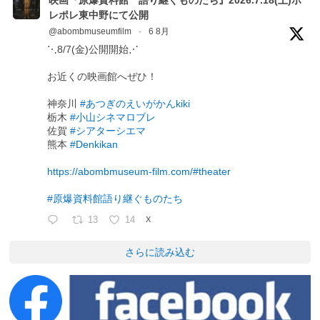
レポレ東中野にて公開
@abombmuseumfilm
·
6 8月
⋱8/7(金)公開開始⋰
お近くの映画館へぜひ！
神奈川
#あつぎのえいがかんkiki
栃木
#小山シネマロブレ
佐賀
#シアターシエマ
熊本
#Denkikan
https://abombmuseum-film.com/#theater
#原爆資料館語り継ぐものたち
13
14
X
さらに読み込む