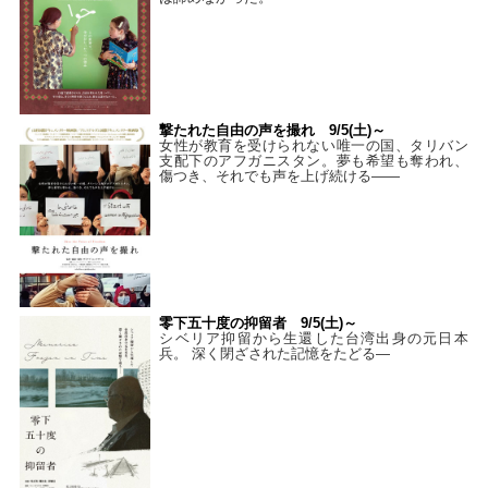
撃たれた自由の声を撮れ 9/5(土)～
女性が教育を受けられない唯一の国、タリバン
支配下のアフガニスタン。夢も希望も奪われ、
傷つき、それでも声を上げ続ける——
零下五十度の抑留者 9/5(土)～
シベリア抑留から生還した台湾出身の元日本
兵。 深く閉ざされた記憶をたどる—