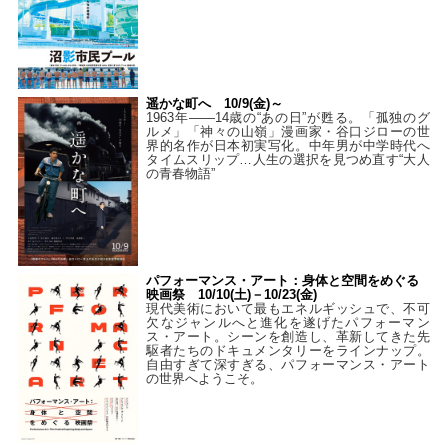
遥かな町へ 10/9(金)～
1963年――14歳の“あの日”が甦る。「孤独のグ
ルメ」「神々の山嶺」漫画家・谷口ジローの世
界的名作が日本初実写化。中年男が中学時代へ
タイムスリップ…人生の選択を見つめ直す“大人
の青春物語”
パフォーマンス・アート：身体と空間をめぐる
映画祭 10/10(土)－10/23(金)
現代美術において最もエネルギッシュで、不可
欠なジャンルへと進化を遂げたパフォーマン
ス・アート。シーンを創造し、革新してきた先
駆者たちのドキュメンタリーをラインナップ。
自由すぎて深すぎる、パフォーマンス・アート
の世界へようこそ。