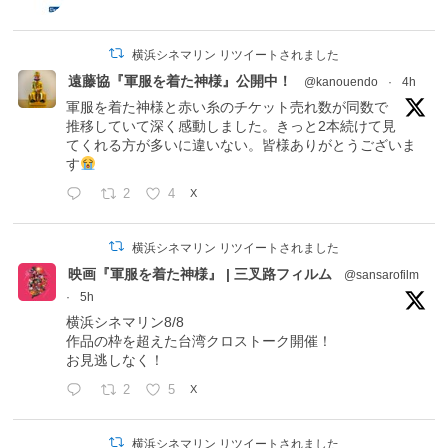
横浜シネマリン リツイートされました
遠藤協『軍服を着た神様』公開中！
@kanouendo
·
4h
軍服を着た神様と赤い糸のチケット売れ数が同数で
推移していて深く感動しました。きっと2本続けて見
てくれる方が多いに違いない。皆様ありがとうございま
す
2
4
X
横浜シネマリン リツイートされました
映画『軍服を着た神様』 | 三叉路フィルム
@sansarofilm
·
5h
横浜シネマリン8/8
作品の枠を超えた台湾クロストーク開催！
お見逃しなく！
2
5
X
横浜シネマリン リツイートされました