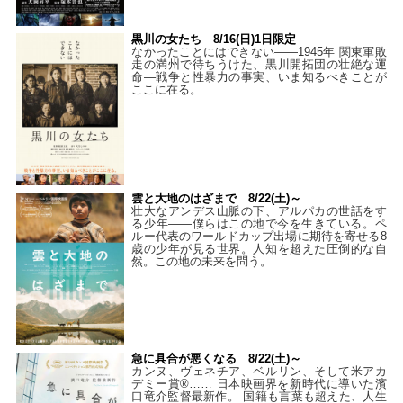
黒川の女たち 8/16(日)1日限定
なかったことにはできない——1945年 関東軍敗
走の満州で待ちうけた、黒川開拓団の壮絶な運
命―戦争と性暴力の事実、いま知るべきことが
ここに在る。
雲と大地のはざまで 8/22(土)～
壮大なアンデス山脈の下、アルパカの世話をす
る少年――僕らはこの地で今を生きている。ペ
ルー代表のワールドカップ出場に期待を寄せる8
歳の少年が見る世界。人知を超えた圧倒的な自
然。この地の未来を問う。
急に具合が悪くなる 8/22(土)～
カンヌ、ヴェネチア、ベルリン、そして米アカ
デミー賞®…… 日本映画界を新時代に導いた濱
口竜介監督最新作。 国籍も言葉も超えた、人生