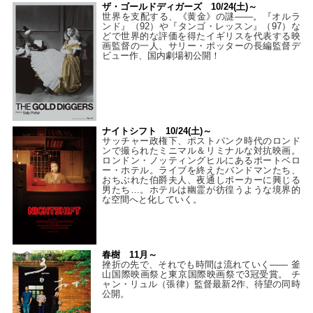
ザ・ゴールドディガーズ 10/24(土)～
世界を支配する、《黄金》の謎――。『オルラ
ンド』（92）や『タンゴ・レッスン』（97）な
どで世界的な評価を得たイギリスを代表する映
画監督の一人、サリー・ポッターの長編監督デ
ビュー作、国内劇場初公開！
ナイトシフト 10/24(土)～
サッチャー政権下、ポストパンク時代のロンド
ンで撮られたミニマル＆リミナルな対抗映画。
ロンドン・ノッティングヒルにあるポートベロ
ー・ホテル。ライブを終えたバンドマンたち、
おちぶれた伯爵夫人、夜通しポーカーに興じる
男たち…。ホテルは幽霊が彷徨うような境界的
な空間へと化していく。
春樹 11月～
挫折の先で、それでも時間は流れていく—— 釜
山国際映画祭と東京国際映画祭で3冠受賞。 チ
ャン・リュル（張律）監督最新2作、待望の同時
公開。