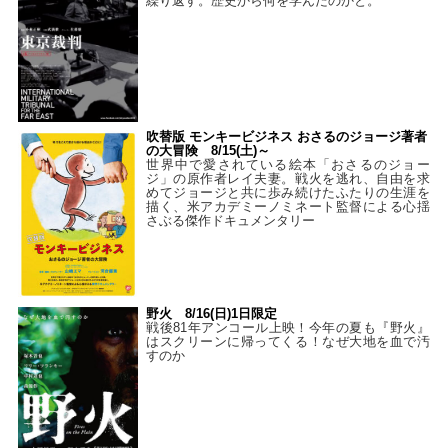
繰り返す。歴史から何を学んだのかと。
吹替版 モンキービジネス おさるのジョージ著者
の大冒険 8/15(土)～
世界中で愛されている絵本「おさるのジョー
ジ」の原作者レイ夫妻。戦火を逃れ、自由を求
めてジョージと共に歩み続けたふたりの生涯を
描く、米アカデミーノミネート監督による心揺
さぶる傑作ドキュメンタリー
野火 8/16(日)1日限定
戦後81年アンコール上映！今年の夏も『野火』
はスクリーンに帰ってくる！なぜ大地を血で汚
すのか