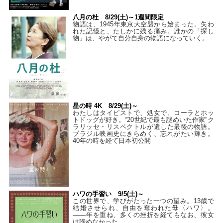
八月の杜 8/29(土)～1週間限定
物語は、1945年東京大空襲から始まった。失わ
れた記憶と、たしかに残る痛み。誰かの「探し
物」は、やがて自分自身の物語になっていく。
星の時 4K 8/29(土)～
わたしはタイピストで、処⼥で、コーラとホッ
トドッグが好き。“20世紀で最も謎めいた作家”ク
ラリッセ・リスペクトルが遺した最後の物語。
ブラジル映画史にきらめく、忘れがたい輝き。
40年の時を経て⽇本初公開
ハワの手習い 9/5(土)～
この世界で、学びがたった一つの望み。13歳で
結婚させられ、自由を奪われた母〈ハワ〉。
——年を重ね、多くの挫折を経てもなお、彼女
は諦めなかった。