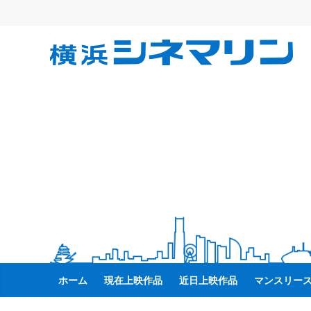
コ
ン
テ
横
ン
ツ
へ
浜
ス
キ
シ
ッ
プ
ネ
マ
リ
ホーム
現在上映作品
近日上映作品
マンスリー
ン