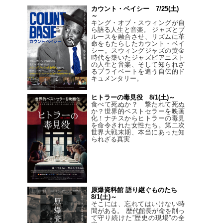
カウント・ベイシー 7/25(土)
～
キング・オブ・スウィングが自
ら語る人生と音楽。 ジャズとブ
ルースを融合させ、リズムに革
命をもたらしたカウント・ベイ
シー。スウィングジャズの黄金
時代を築いたジャズピアニスト
の人生と音楽、そして知られざ
るプライベートを追う自伝的ド
キュメンタリー。
ヒトラーの毒見役 8/1(土)～
食べて死ぬか？ 撃たれて死ぬ
か？世界的ベストセラーを映画
化！ナチスからヒトラーの毒見
を命令された女性たち。第二次
世界大戦末期、本当にあった知
られざる真実
原爆資料館 語り継ぐものたち
8/1(土)～
そこには、忘れてはいけない時
間がある。 歴代館長が命を削っ
て守り続けた”歴史の現場”の全