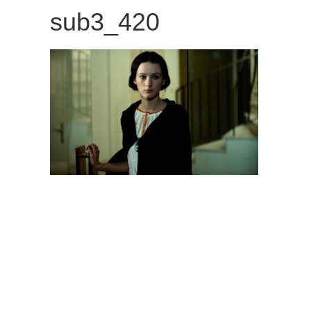
sub3_420
観
た
い
映
画
は
こ
の
街
で