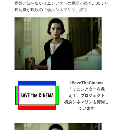
意外と知らないミニシアターの裏話が続々…35ミリ
映写機が現役の「横浜シネマリン」訪問
#SaveTheCinema
「ミニシアターを救
え！」プロジェクト
横浜シネマリンも賛同し
ています