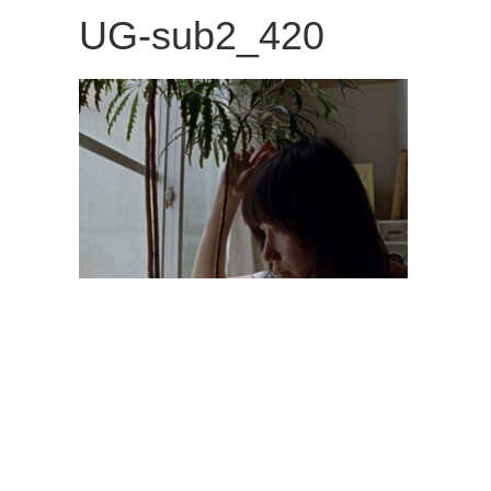
観
UG-sub2_420
た
い
映
画
は
こ
の
街
で