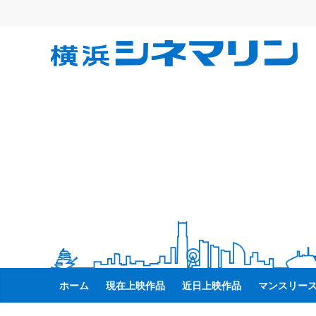
コ
ン
テ
横
ン
ツ
へ
浜
ス
キ
シ
ッ
プ
ネ
マ
リ
ホーム
現在上映作品
近日上映作品
マンスリー
ン