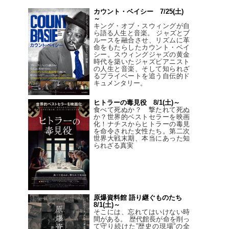
カウント・ベイシー 7/25(土)
～
キング・オブ・スウィングが自
ら語る人生と音楽。 ジャズとブ
ルースを融合させ、リズムに革
命をもたらしたカウント・ベイ
シー。スウィングジャズの黄金
時代を築いたジャズピアニスト
の人生と音楽、そして知られざ
るプライベートを追う自伝的ド
キュメンタリー。
ヒトラーの毒見役 8/1(土)～
食べて死ぬか？ 撃たれて死ぬ
か？世界的ベストセラーを映画
化！ナチスからヒトラーの毒見
を命令された女性たち。第二次
世界大戦末期、本当にあった知
られざる真実
原爆資料館 語り継ぐものたち
8/1(土)～
そこには、忘れてはいけない時
間がある。 歴代館長が命を削っ
て守り続けた”歴史の現場”の全