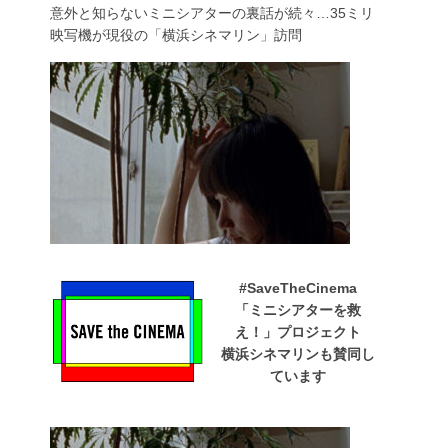
意外と知らないミニシアターの裏話が続々…35ミリ
映写機が現役の「横浜シネマリン」訪問
#SaveTheCinema
「ミニシアターを救
え！」プロジェクト
横浜シネマリンも賛同し
ています