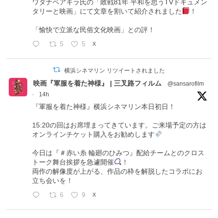
ワタナベアキラ氏の「敗戦81年 平和を思うTVドキュメン
タリーと映画」にて文章を割いて紹介されました
！
「愉快で立派な民俗文化映画」との評！
5
5
X
横浜シネマリン リツイートされました
映画『軍服を着た神様』 | 三叉路フィルム
@sansarofilm
·
14h
『軍服を着た神様』横浜シネマリン本日初日！
15:20の回はお席埋まってきています。ご来場予定の方は
オンラインチケット購入をお勧めします
今日は『＃赤い糸 輪廻のひみつ』配給チームとのクロス
トーク舞台挨拶を急遽開催
！
両作の解像度が上がる、作品の枠を解脱したコラボにお
立ち会いを！
6
9
X