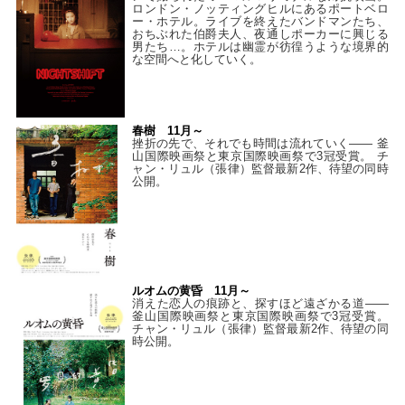
ロンドン・ノッティングヒルにあるポートベロ
ー・ホテル。ライブを終えたバンドマンたち、
おちぶれた伯爵夫人、夜通しポーカーに興じる
男たち…。ホテルは幽霊が彷徨うような境界的
な空間へと化していく。
春樹 11月～
挫折の先で、それでも時間は流れていく—— 釜
山国際映画祭と東京国際映画祭で3冠受賞。 チ
ャン・リュル（張律）監督最新2作、待望の同時
公開。
ルオムの黄昏 11月～
消えた恋人の痕跡と、探すほど遠ざかる道——
釜山国際映画祭と東京国際映画祭で3冠受賞。
チャン・リュル（張律）監督最新2作、待望の同
時公開。