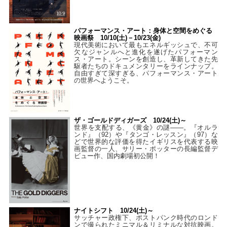
パフォーマンス・アート：身体と空間をめぐる
映画祭 10/10(土)－10/23(金)
現代美術において最もエネルギッシュで、不可
欠なジャンルへと進化を遂げたパフォーマン
ス・アート。シーンを創造し、革新してきた先
駆者たちのドキュメンタリーをラインナップ。
自由すぎて深すぎる、パフォーマンス・アート
の世界へようこそ。
ザ・ゴールドディガーズ 10/24(土)～
世界を支配する、《黄金》の謎――。『オルラ
ンド』（92）や『タンゴ・レッスン』（97）な
どで世界的な評価を得たイギリスを代表する映
画監督の一人、サリー・ポッターの長編監督デ
ビュー作、国内劇場初公開！
ナイトシフト 10/24(土)～
サッチャー政権下、ポストパンク時代のロンド
ンで撮られたミニマル＆リミナルな対抗映画。