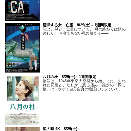
清掃する女 亡霊 8/29(土)～1週間限定
能と、AIと、亡霊について。 母の終わりは娘の
終わり、 何者でもない私の始まり――
八月の杜 8/29(土)～1週間限定
物語は、1945年東京大空襲から始まった。失わ
れた記憶と、たしかに残る痛み。誰かの「探し
物」は、やがて自分自身の物語になっていく。
星の時 4K 8/29(土)～