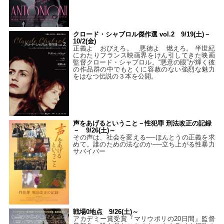
クロード・シャブロル傑作選 vol.2 9/19(土)－
10/2(金)
正義よ おびえろ。 悪徳よ 燃えろ。 半世紀
にわたりフランス映画界をけん引してきた映画
監督クロード・シャブロル。“悪意の眼”が輝く彼
の作品群の中でもとくに容赦のない強烈な魅力
をはなつ伝説の３本を公開。
声をあげるということ－性犯罪 刑法改正の記録
－ 9/26(土)～
その声は、社会を変える──ほんとうの正義を求
めて。誰のための法なのか──立ち上がる性暴力
サバイバー
戦場0地点 9/26(土)～
アカデミー賞受賞『マリウポリの20日間』監督