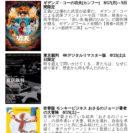
ギデンズ・コーの功夫(カンフー) 8/17(月)～5日
間限定
正義には優れた武芸が必要だ。 ギデンズ・コー
による武侠ファンタジー小説『功夫』発表から
四半世紀―― 『赤い糸 輪廻のひみつ』の製作陣
が贈る、ギデンズワールド全開の【青春×武侠ア
クション×超絶中二病】ムービー！
東京裁判 4Kデジタルリマスター版 8/15(土)1
日限定
時を超えて問いかけてくる… 君たちは、なぜに
繰り返す。歴史から何を学んだのかと。
吹替版 モンキービジネス おさるのジョージ著者
の大冒険 8/15(土)～
世界中で愛されている絵本「おさるのジョー
ジ」の原作者レイ夫妻。戦火を逃れ、自由を求
めてジョージと共に歩み続けたふたりの生涯を
描く、米アカデミーノミネート監督による心揺