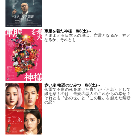
軍服を着た神様 8/8(土)～
さまよえる日本人の魂は、亡霊となるか、神と
なるか、それとも…
赤い糸 輪廻のひみつ 8/8(土)～
落雷で不慮の死を遂げた青年が〈月老〉として
縁を結ぶのは、最愛の恋人のこれからの幸せ？
それとも〝あの世〟と〝この世〟を越えた禁断
の恋？