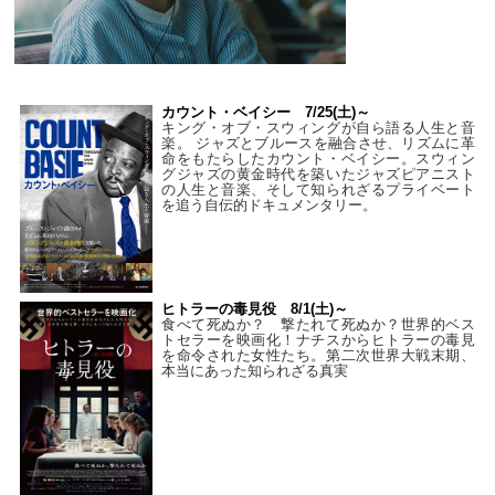
カウント・ベイシー 7/25(土)～
キング・オブ・スウィングが自ら語る人生と音
楽。 ジャズとブルースを融合させ、リズムに革
命をもたらしたカウント・ベイシー。スウィン
グジャズの黄金時代を築いたジャズピアニスト
の人生と音楽、そして知られざるプライベート
を追う自伝的ドキュメンタリー。
ヒトラーの毒見役 8/1(土)～
食べて死ぬか？ 撃たれて死ぬか？世界的ベス
トセラーを映画化！ナチスからヒトラーの毒見
を命令された女性たち。第二次世界大戦末期、
本当にあった知られざる真実