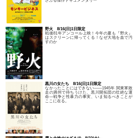
さぶる傑作ドキュメンタリー
野火 8/16(日)1日限定
戦後81年アンコール上映！今年の夏も『野火』
はスクリーンに帰ってくる！なぜ大地を血で汚
すのか
黒川の女たち 8/16(日)1日限定
なかったことにはできない——1945年 関東軍敗
走の満州で待ちうけた、黒川開拓団の壮絶な運
命―戦争と性暴力の事実、いま知るべきことが
ここに在る。