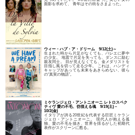
面影を求めて、 青年はその街をさまよった。
ウィー・ハブ・ア・ドリーム 9/12(土)～
生まれた時から片足がなくても、バレエに夢中
の少女。 地震で片足を失っても、ダンスに励む
親友同士。 目が見えなくても、金メダリストを
目指し風を切って走る少年。 これは、ハンディ
キャップがあっても未来をあきらめない、彼ら
の“真実の物語”。
ミケランジェロ・アントニオーニ レトロスペク
ティヴ 愛の不毛、彷徨える魂 9/19(土)－
10/2(金)
イタリアが誇る20世紀を代表する巨匠ミケラン
ジェロ・アントニオーニ。 現代人が抱える孤
独、愛の不毛を描き、世界を揺るがした初期代
表作がスクリーンに甦る。