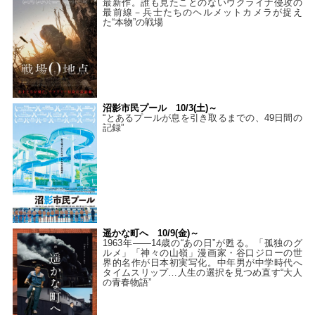
最新作。誰も見たことのないウクライナ侵攻の
最前線－兵士たちのヘルメットカメラが捉え
た“本物”の戦場
沼影市民プール 10/3(土)～
“とあるプールが息を引き取るまでの、49日間の
記録”
遥かな町へ 10/9(金)～
1963年――14歳の“あの日”が甦る。「孤独のグ
ルメ」「神々の山嶺」漫画家・谷口ジローの世
界的名作が日本初実写化。中年男が中学時代へ
タイムスリップ…人生の選択を見つめ直す“大人
の青春物語”