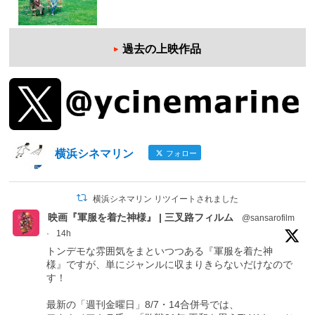
過去の上映作品
横浜シネマリン
フォロー
横浜シネマリン リツイートされました
映画『軍服を着た神様』 | 三叉路フィルム
@sansarofilm
·
14h
トンデモな雰囲気をまといつつある『軍服を着た神
様』ですが、単にジャンルに収まりきらないだけなので
す！
最新の「週刊金曜日」8/7・14合併号では、