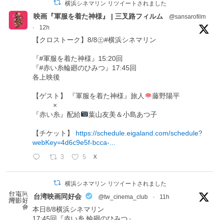
横浜シネマリン リツイートされました
映画『軍服を着た神様』 | 三叉路フィルム
@sansarofilm
·
12h
【クロストーク】8/8㊏#横浜シネマリン
『#軍服を着た神様』15:20回
『#赤い糸輪廻のひみつ』17:45回
各上映後
【ゲスト】 『軍服を着た神様』旅人
藤野陽平
×
『赤い糸』配給
葉山友美＆小島あつ子
【チケット】
https://schedule.eigaland.com/schedule?
webKey=4d6c9e5f-bcca-...
3
5
X
横浜シネマリン リツイートされました
台湾映画同好会
@tw_cinema_club
·
11h
本日8/8横浜シネマリン
17:45回『赤い糸 輪廻のひみつ』