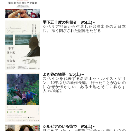
零下五十度の抑留者 9/5(土)～
シベリア抑留から生還した台湾出身の元日本
兵。 深く閉ざされた記憶をたどる—
よき谷の物語 9/5(土)～
スペインを代表する名匠ホセ・ルイス・ゲリ
ン、10年ぶりの新作長編。 行ったことがないの
になぜか懐かしい、ある土地とそこに暮らす
人々の物語――
シルビアのいる街で 9/5(土)～
見つめていたい。 6年前に出会った 美しい女の