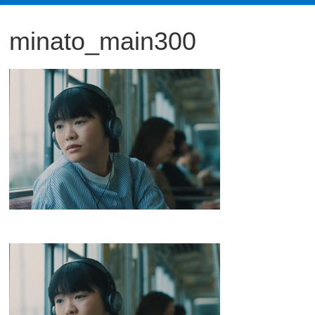
観
minato_main300
た
い
映
画
は
こ
の
街
で