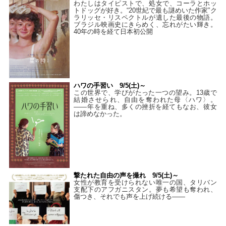
わたしはタイピストで、処⼥で、コーラとホッ
トドッグが好き。“20世紀で最も謎めいた作家”ク
ラリッセ・リスペクトルが遺した最後の物語。
ブラジル映画史にきらめく、忘れがたい輝き。
40年の時を経て⽇本初公開
ハワの手習い 9/5(土)～
この世界で、学びがたった一つの望み。13歳で
結婚させられ、自由を奪われた母〈ハワ〉。
——年を重ね、多くの挫折を経てもなお、彼女
は諦めなかった。
撃たれた自由の声を撮れ 9/5(土)～
女性が教育を受けられない唯一の国、タリバン
支配下のアフガニスタン。夢も希望も奪われ、
傷つき、それでも声を上げ続ける——