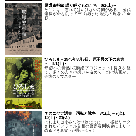
原爆資料館 語り継ぐものたち 8/1(土)～
そこには、忘れてはいけない時間がある。 歴代
館長が命を削って守り続けた”歴史の現場”の全
容。
ひろしま－1945年8月6日、原子雲の下の真実
－ 8/1(土)～
奇跡への情熱[核廃絶プロジェクト] 長きを経
て、多くの方々の想いを込めて、幻の映画が、
奇跡のリマスター
ネタニヤフ調書 汚職と戦争 8/1(土)～7(金),
15(土)～21(金)
はじまりは小さな贈り物だった…。 極秘リーク
されたイスラエル首相の警察尋問映像により＜
恐るべき真実＞が暴かれる！