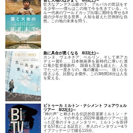
雲と大地のはざまで 8/22(土)～
壮大なアンデス山脈の下、アルパカの世話をす
る少年――僕らはこの地で今を生きている。ペ
ルー代表のワールドカップ出場に期待を寄せる8
歳の少年が見る世界。人知を超えた圧倒的な自
然。この地の未来を問う。
急に具合が悪くなる 8/22(土)～
カンヌ、ヴェネチア、ベルリン、そして米アカ
デミー賞®…… 日本映画界を新時代に導いた濱
口竜介監督最新作。 国籍も言葉も超えた、人生
でたった一度きりの、魂の邂逅――。 強く心を
揺さぶる、比類なき傑作。この3時間16分は人生
を変える。
ビトゥーカ ミルトン・ナシメント フェアウェル
ツアー 8/22(土)～
“神の声” と称される伝説的音楽家ミルトン・ナ
シメント、その半生と2022年最後のツアーに迫
った圧巻のドキュメンタリー。ミルトンを崇拝
する57名による証言と、本人のインタヴュー&ラ
イブフッテージで綴る115分。