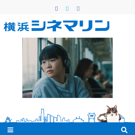
コ
ン
テ
ン
横
ツ
へ
浜
ス
キ
シ
ッ
プ
ネ
マ
リ
ン