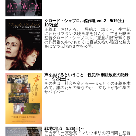
クロード・シャブロル傑作選 vol.2 9/19(土)－
10/2(金)
正義よ おびえろ。 悪徳よ 燃えろ。 半世紀
にわたりフランス映画界をけん引してきた映画
監督クロード・シャブロル。“悪意の眼”が輝く彼
の作品群の中でもとくに容赦のない強烈な魅力
をはなつ伝説の３本を公開。
声をあげるということ－性犯罪 刑法改正の記録
－ 9/26(土)～
その声は、社会を変える──ほんとうの正義を求
めて。誰のための法なのか──立ち上がる性暴力
サバイバー
戦場0地点 9/26(土)～
アカデミー賞受賞『マリウポリの20日間』監督