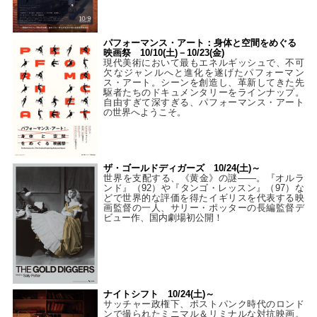
パフォーマンス・アート：身体と空間をめぐる
映画祭 10/10(土)－10/23(金)
現代美術において最もエネルギッシュで、不可
欠なジャンルへと進化を遂げたパフォーマン
ス・アート。シーンを創造し、革新してきた先
駆者たちのドキュメンタリーをラインナップ。
自由すぎて深すぎる、パフォーマンス・アート
の世界へようこそ。
ザ・ゴールドディガーズ 10/24(土)～
世界を支配する、《黄金》の謎――。『オルラ
ンド』（92）や『タンゴ・レッスン』（97）な
どで世界的な評価を得たイギリスを代表する映
画監督の一人、サリー・ポッターの長編監督デ
ビュー作、国内劇場初公開！
ナイトシフト 10/24(土)～
サッチャー政権下、ポストパンク時代のロンド
ンで撮られたミニマル＆リミナルな対抗映画。