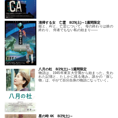
清掃する女 亡霊 8/29(土)～1週間限定
能と、AIと、亡霊について。 母の終わりは娘の
終わり、 何者でもない私の始まり――
八月の杜 8/29(土)～1週間限定
物語は、1945年東京大空襲から始まった。失わ
れた記憶と、たしかに残る痛み。誰かの「探し
物」は、やがて自分自身の物語になっていく。
星の時 4K 8/29(土)～