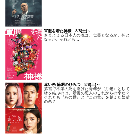
軍服を着た神様 8/8(土)～
さまよえる日本人の魂は、亡霊となるか、神と
なるか、それとも…
赤い糸 輪廻のひみつ 8/8(土)～
落雷で不慮の死を遂げた青年が〈月老〉として
縁を結ぶのは、最愛の恋人のこれからの幸せ？
それとも〝あの世〟と〝この世〟を越えた禁断
の恋？