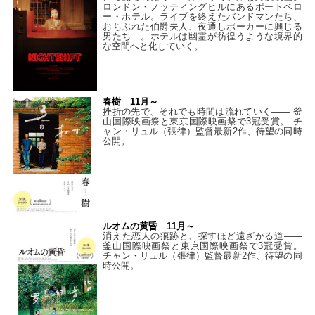
ロンドン・ノッティングヒルにあるポートベロ
ー・ホテル。ライブを終えたバンドマンたち、
おちぶれた伯爵夫人、夜通しポーカーに興じる
男たち…。ホテルは幽霊が彷徨うような境界的
な空間へと化していく。
春樹 11月～
挫折の先で、それでも時間は流れていく—— 釜
山国際映画祭と東京国際映画祭で3冠受賞。 チ
ャン・リュル（張律）監督最新2作、待望の同時
公開。
ルオムの黄昏 11月～
消えた恋人の痕跡と、探すほど遠ざかる道——
釜山国際映画祭と東京国際映画祭で3冠受賞。
チャン・リュル（張律）監督最新2作、待望の同
時公開。