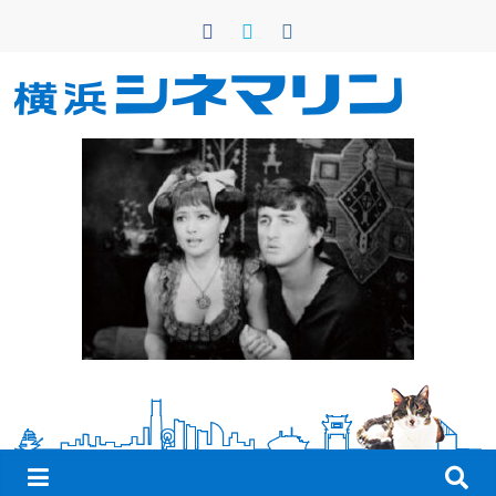
コ
ン
テ
ン
横
ツ
へ
浜
ス
キ
シ
ッ
プ
ネ
マ
リ
ン