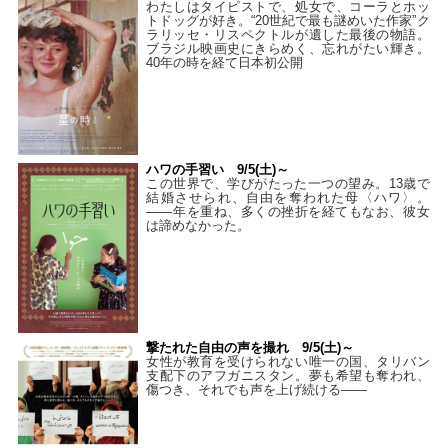
わたしはタイピストで、処⼥で、コーラとホッ
トドッグが好き。“20世紀で最も謎めいた作家”ク
ラリッセ・リスペクトルが遺した最後の物語。
ブラジル映画史にきらめく、忘れがたい輝き。
40年の時を経て⽇本初公開
ハワの手習い 9/5(土)～
この世界で、学びがたった一つの望み。13歳で
結婚させられ、自由を奪われた母〈ハワ〉。
——年を重ね、多くの挫折を経てもなお、彼女
は諦めなかった。
撃たれた自由の声を撮れ 9/5(土)～
女性が教育を受けられない唯一の国、タリバン
支配下のアフガニスタン。夢も希望も奪われ、
傷つき、それでも声を上げ続ける——