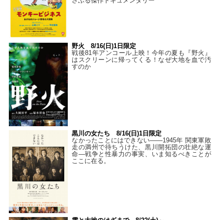
さぶる傑作ドキュメンタリー
野火 8/16(日)1日限定
戦後81年アンコール上映！今年の夏も『野火』
はスクリーンに帰ってくる！なぜ大地を血で汚
すのか
黒川の女たち 8/16(日)1日限定
なかったことにはできない——1945年 関東軍敗
走の満州で待ちうけた、黒川開拓団の壮絶な運
命―戦争と性暴力の事実、いま知るべきことが
ここに在る。