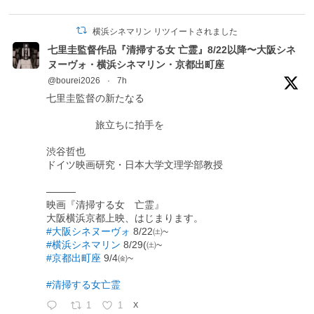
横浜シネマリン リツイートされました
七里圭監督作品『清掃する女 亡霊』8/22以降〜大阪シネ
ヌーヴォ・横浜シネマリン・京都出町座
@bourei2026
·
7h
七里圭監督の新たなる
旅立ちに拍手を
渋谷哲也
ドイツ映画研究・日本大学文理学部教授
―――
映画『清掃する女 亡霊』
大阪横浜京都上映、はじまります。
#大阪シネヌーヴォ
8/22㈯~
#横浜シネマリン
8/29(㈯~
#京都出町座
9/4㈮~
#清掃する女亡霊
1
1
X