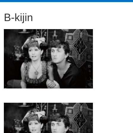
観
B-kijin
た
い
映
画
は
こ
の
街
で