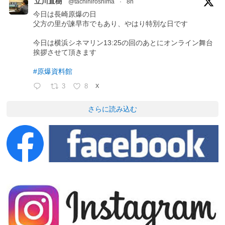
立川直樹
@tachihiroshima
·
8h
今日は長崎原爆の日
父方の里が諫早市でもあり、やはり特別な日です
今日は横浜シネマリン13:25の回のあとにオンライン舞台
挨拶させて頂きます
#原爆資料館
3
8
X
さらに読み込む