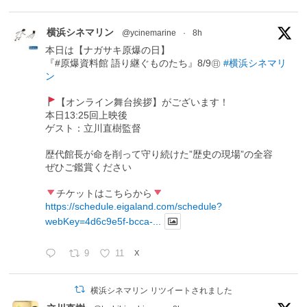
横浜シネマリン
@ycinemarine
·
8h
本日は【ナガサキ原爆の日】
『#原爆資料館 語り継ぐものたち』8/9㊐
#横浜シネマリ
ン
【オンライン舞台挨拶】がございます！
本日13:25回上映後
ゲスト：立川直樹監督
歴代館長が命を削って守り続けた”歴史の現場”の全容
ぜひご鑑賞ください
チケットはこちらから
https://schedule.eigaland.com/schedule?
webKey=4d6c9e5f-bcca-...
9
11
X
横浜シネマリン リツイートされました