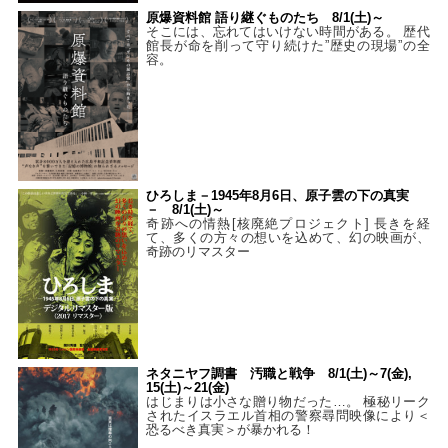
原爆資料館 語り継ぐものたち 8/1(土)～
そこには、忘れてはいけない時間がある。 歴代
館長が命を削って守り続けた”歴史の現場”の全
容。
ひろしま－1945年8月6日、原子雲の下の真実
－ 8/1(土)～
奇跡への情熱[核廃絶プロジェクト] 長きを経
て、多くの方々の想いを込めて、幻の映画が、
奇跡のリマスター
ネタニヤフ調書 汚職と戦争 8/1(土)～7(金),
15(土)～21(金)
はじまりは小さな贈り物だった…。 極秘リーク
されたイスラエル首相の警察尋問映像により＜
恐るべき真実＞が暴かれる！