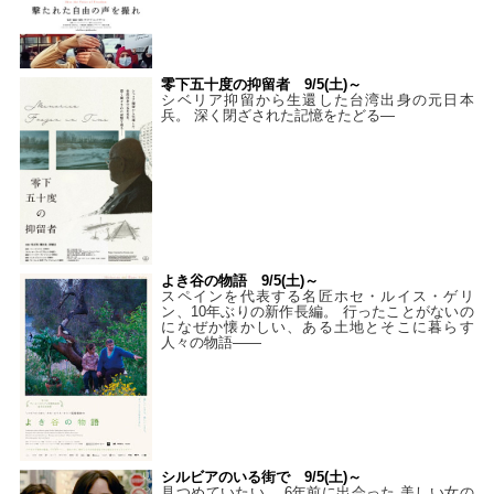
零下五十度の抑留者 9/5(土)～
シベリア抑留から生還した台湾出身の元日本
兵。 深く閉ざされた記憶をたどる—
よき谷の物語 9/5(土)～
スペインを代表する名匠ホセ・ルイス・ゲリ
ン、10年ぶりの新作長編。 行ったことがないの
になぜか懐かしい、ある土地とそこに暮らす
人々の物語――
シルビアのいる街で 9/5(土)～
見つめていたい。 6年前に出会った 美しい女の