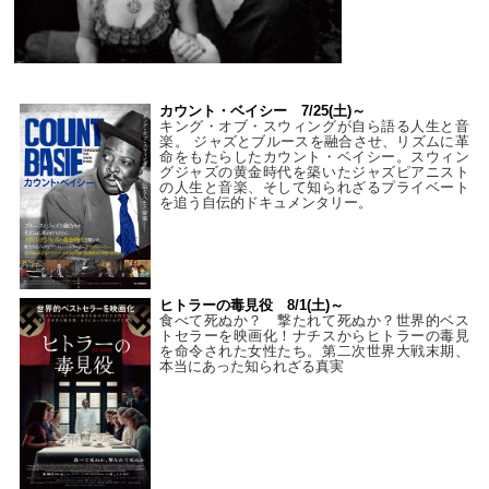
カウント・ベイシー 7/25(土)～
キング・オブ・スウィングが自ら語る人生と音
楽。 ジャズとブルースを融合させ、リズムに革
命をもたらしたカウント・ベイシー。スウィン
グジャズの黄金時代を築いたジャズピアニスト
の人生と音楽、そして知られざるプライベート
を追う自伝的ドキュメンタリー。
ヒトラーの毒見役 8/1(土)～
食べて死ぬか？ 撃たれて死ぬか？世界的ベス
トセラーを映画化！ナチスからヒトラーの毒見
を命令された女性たち。第二次世界大戦末期、
本当にあった知られざる真実