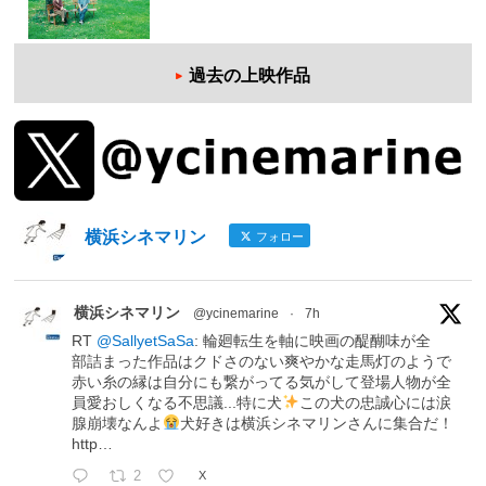
過去の上映作品
横浜シネマリン
フォロー
横浜シネマリン
@ycinemarine
·
7h
RT
@SallyetSaSa
: 輪廻転生を軸に映画の醍醐味が全
部詰まった作品はクドさのない爽やかな走馬灯のようで
赤い糸の縁は自分にも繋がってる気がして登場人物が全
員愛おしくなる不思議...特に犬
この犬の忠誠心には涙
腺崩壊なんよ
犬好きは横浜シネマリンさんに集合だ！
http…
2
X