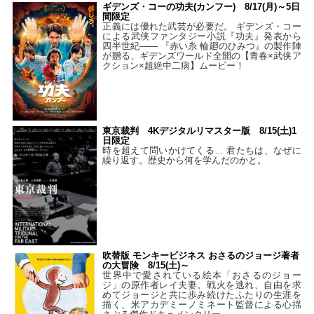
ギデンズ・コーの功夫(カンフー) 8/17(月)～5日
間限定
正義には優れた武芸が必要だ。 ギデンズ・コー
による武侠ファンタジー小説『功夫』発表から
四半世紀―― 『赤い糸 輪廻のひみつ』の製作陣
が贈る、ギデンズワールド全開の【青春×武侠ア
クション×超絶中二病】ムービー！
東京裁判 4Kデジタルリマスター版 8/15(土)1
日限定
時を超えて問いかけてくる… 君たちは、なぜに
繰り返す。歴史から何を学んだのかと。
吹替版 モンキービジネス おさるのジョージ著者
の大冒険 8/15(土)～
世界中で愛されている絵本「おさるのジョー
ジ」の原作者レイ夫妻。戦火を逃れ、自由を求
めてジョージと共に歩み続けたふたりの生涯を
描く、米アカデミーノミネート監督による心揺