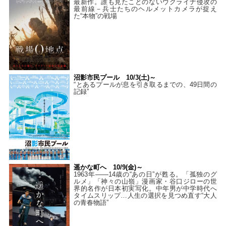
最新作。誰も見たことのないウクライナ侵攻の
最前線－兵士たちのヘルメットカメラが捉え
た“本物”の戦場
沼影市民プール 10/3(土)～
“とあるプールが息を引き取るまでの、49日間の
記録”
遥かな町へ 10/9(金)～
1963年――14歳の“あの日”が甦る。「孤独のグ
ルメ」「神々の山嶺」漫画家・谷口ジローの世
界的名作が日本初実写化。中年男が中学時代へ
タイムスリップ…人生の選択を見つめ直す“大人
の青春物語”