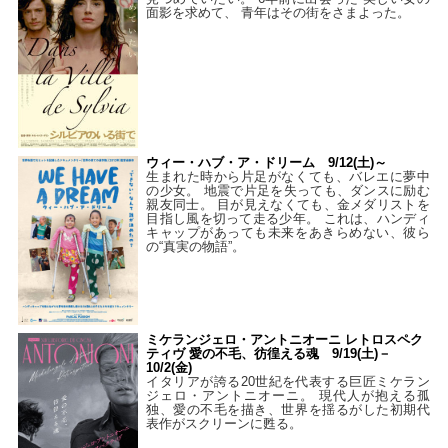
面影を求めて、 青年はその街をさまよった。
ウィー・ハブ・ア・ドリーム 9/12(土)～
生まれた時から片足がなくても、バレエに夢中
の少女。 地震で片足を失っても、ダンスに励む
親友同士。 目が見えなくても、金メダリストを
目指し風を切って走る少年。 これは、ハンディ
キャップがあっても未来をあきらめない、彼ら
の“真実の物語”。
ミケランジェロ・アントニオーニ レトロスペク
ティヴ 愛の不毛、彷徨える魂 9/19(土)－
10/2(金)
イタリアが誇る20世紀を代表する巨匠ミケラン
ジェロ・アントニオーニ。 現代人が抱える孤
独、愛の不毛を描き、世界を揺るがした初期代
表作がスクリーンに甦る。