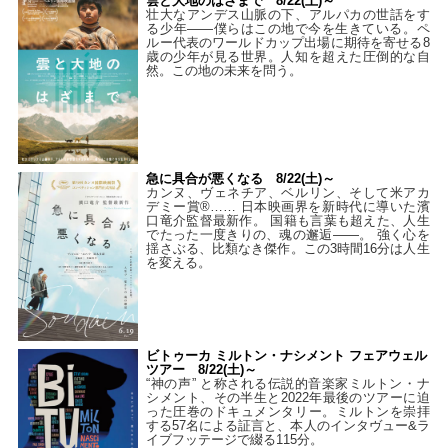
雲と大地のはざまで 8/22(土)～
壮大なアンデス山脈の下、アルパカの世話をす
る少年――僕らはこの地で今を生きている。ペ
ルー代表のワールドカップ出場に期待を寄せる8
歳の少年が見る世界。人知を超えた圧倒的な自
然。この地の未来を問う。
急に具合が悪くなる 8/22(土)～
カンヌ、ヴェネチア、ベルリン、そして米アカ
デミー賞®…… 日本映画界を新時代に導いた濱
口竜介監督最新作。 国籍も言葉も超えた、人生
でたった一度きりの、魂の邂逅――。 強く心を
揺さぶる、比類なき傑作。この3時間16分は人生
を変える。
ビトゥーカ ミルトン・ナシメント フェアウェル
ツアー 8/22(土)～
“神の声” と称される伝説的音楽家ミルトン・ナ
シメント、その半生と2022年最後のツアーに迫
った圧巻のドキュメンタリー。ミルトンを崇拝
する57名による証言と、本人のインタヴュー&ラ
イブフッテージで綴る115分。