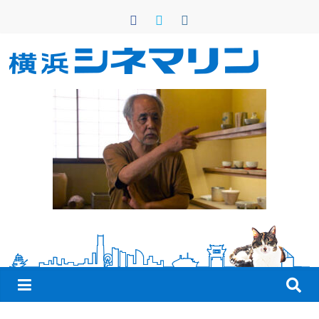
コ
ン
テ
ン
横
ツ
へ
浜
ス
キ
シ
ッ
プ
ネ
マ
リ
ン