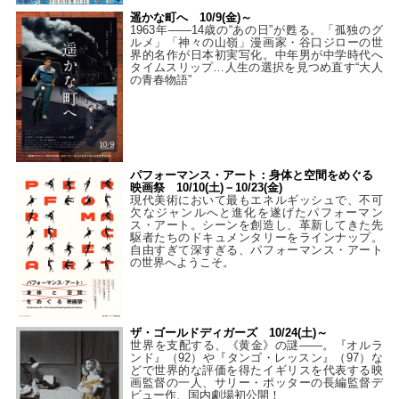
遥かな町へ 10/9(金)～
1963年――14歳の“あの日”が甦る。「孤独のグ
ルメ」「神々の山嶺」漫画家・谷口ジローの世
界的名作が日本初実写化。中年男が中学時代へ
タイムスリップ…人生の選択を見つめ直す“大人
の青春物語”
パフォーマンス・アート：身体と空間をめぐる
映画祭 10/10(土)－10/23(金)
現代美術において最もエネルギッシュで、不可
欠なジャンルへと進化を遂げたパフォーマン
ス・アート。シーンを創造し、革新してきた先
駆者たちのドキュメンタリーをラインナップ。
自由すぎて深すぎる、パフォーマンス・アート
の世界へようこそ。
ザ・ゴールドディガーズ 10/24(土)～
世界を支配する、《黄金》の謎――。『オルラ
ンド』（92）や『タンゴ・レッスン』（97）な
どで世界的な評価を得たイギリスを代表する映
画監督の一人、サリー・ポッターの長編監督デ
ビュー作、国内劇場初公開！