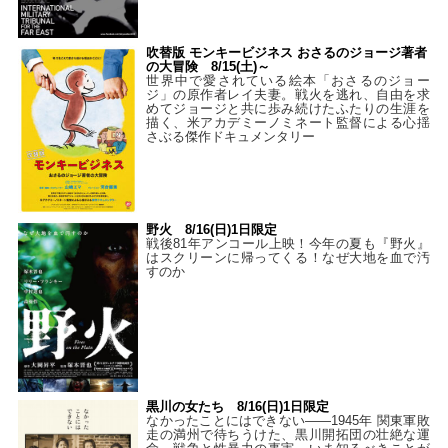
吹替版 モンキービジネス おさるのジョージ著者
の大冒険 8/15(土)～
世界中で愛されている絵本「おさるのジョー
ジ」の原作者レイ夫妻。戦火を逃れ、自由を求
めてジョージと共に歩み続けたふたりの生涯を
描く、米アカデミーノミネート監督による心揺
さぶる傑作ドキュメンタリー
野火 8/16(日)1日限定
戦後81年アンコール上映！今年の夏も『野火』
はスクリーンに帰ってくる！なぜ大地を血で汚
すのか
黒川の女たち 8/16(日)1日限定
なかったことにはできない——1945年 関東軍敗
走の満州で待ちうけた、黒川開拓団の壮絶な運