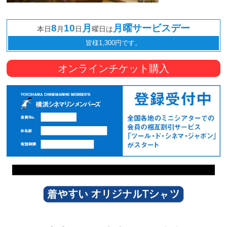
8
10
月
月曜サービスデー
本日
月
日
曜日は
皆様1,300円です。
オンラインチケット購入