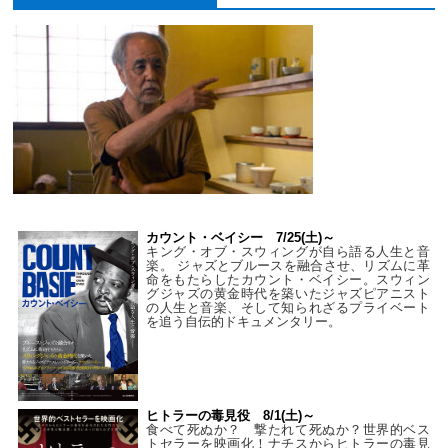
カウント・ベイシー 7/25(土)～
キング・オブ・スウィングが自ら語る人生と音
楽。 ジャズとブルースを融合させ、リズムに革
命をもたらしたカウント・ベイシー。スウィン
グジャズの黄金時代を築いたジャズピアニスト
の人生と音楽、そして知られざるプライベート
を追う自伝的ドキュメンタリー。
ヒトラーの毒見役 8/1(土)～
食べて死ぬか？ 撃たれて死ぬか？世界的ベス
トセラーを映画化！ナチスからヒトラーの毒見