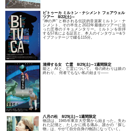
ビトゥーカ ミルトン・ナシメント フェアウェル
ツアー 8/22(土)～
“神の声” と称される伝説的音楽家ミルトン・ナ
シメント、その半生と2022年最後のツアーに迫
った圧巻のドキュメンタリー。ミルトンを崇拝
する57名による証言と、本人のインタヴュー&ラ
イブフッテージで綴る115分。
清掃する女 亡霊 8/29(土)～1週間限定
能と、AIと、亡霊について。 母の終わりは娘の
終わり、 何者でもない私の始まり――
八月の杜 8/29(土)～1週間限定
物語は、1945年東京大空襲から始まった。失わ
れた記憶と、たしかに残る痛み。誰かの「探し
物」は、やがて自分自身の物語になっていく。