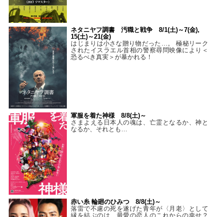
ネタニヤフ調書 汚職と戦争 8/1(土)～7(金),
15(土)～21(金)
はじまりは小さな贈り物だった…。 極秘リーク
されたイスラエル首相の警察尋問映像により＜
恐るべき真実＞が暴かれる！
軍服を着た神様 8/8(土)～
さまよえる日本人の魂は、亡霊となるか、神と
なるか、それとも…
赤い糸 輪廻のひみつ 8/8(土)～
落雷で不慮の死を遂げた青年が〈月老〉として
縁を結ぶのは、最愛の恋人のこれからの幸せ？