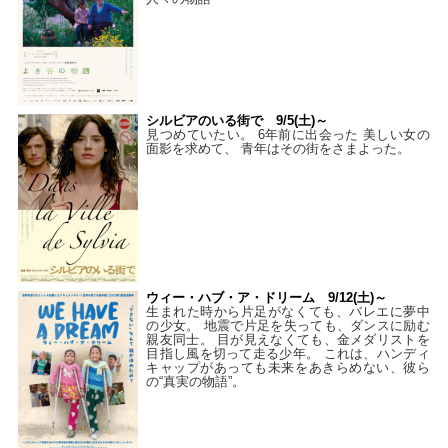
シルビアのいる街で 9/5(土)～
見つめていたい。 6年前に出会った 美しい女の
面影を求めて、 青年はその街をさまよった。
ウィー・ハブ・ア・ドリーム 9/12(土)～
生まれた時から片足がなくても、バレエに夢中
の少女。 地震で片足を失っても、ダンスに励む
親友同士。 目が見えなくても、金メダリストを
目指し風を切って走る少年。 これは、ハンディ
キャップがあっても未来をあきらめない、彼ら
の“真実の物語”。