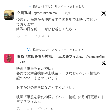
横浜シネマリン リツイートされました
立川直樹
@tachihiroshima
·
9 8月
今週も北海道から沖縄まで全国各地で上映して頂い
ております
終戦の日を前に、ぜひお越しください
3
9
X
横浜シネマリン リツイートされました
映画『軍服を着た神様』 | 三叉路フィルム
@sansarofilm
·
21h
映画『軍服を着た神様』
各館での舞台挨拶や上映後トークなどイベント情報を下
記のnoteにまとめています。
おでかけの参考になさってください。
映画『軍服を着た神様』イベント情報（8月9日更新）｜
三叉路フィルム
12
27
X