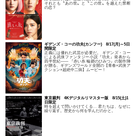
それとも〝あの世〟と〝この世〟を越えた禁断
の恋？
ギデンズ・コーの功夫(カンフー) 8/17(月)～5日
間限定
正義には優れた武芸が必要だ。 ギデンズ・コー
による武侠ファンタジー小説『功夫』発表から
四半世紀―― 『赤い糸 輪廻のひみつ』の製作陣
が贈る、ギデンズワールド全開の【青春×武侠ア
クション×超絶中二病】ムービー！
東京裁判 4Kデジタルリマスター版 8/15(土)1
日限定
時を超えて問いかけてくる… 君たちは、なぜに
繰り返す。歴史から何を学んだのかと。