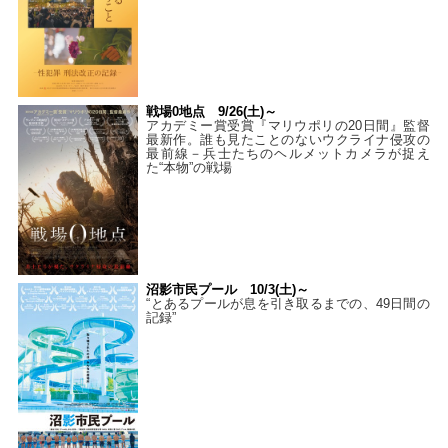
戦場0地点 9/26(土)～
アカデミー賞受賞『マリウポリの20日間』監督
最新作。誰も見たことのないウクライナ侵攻の
最前線－兵士たちのヘルメットカメラが捉え
た“本物”の戦場
沼影市民プール 10/3(土)～
“とあるプールが息を引き取るまでの、49日間の
記録”