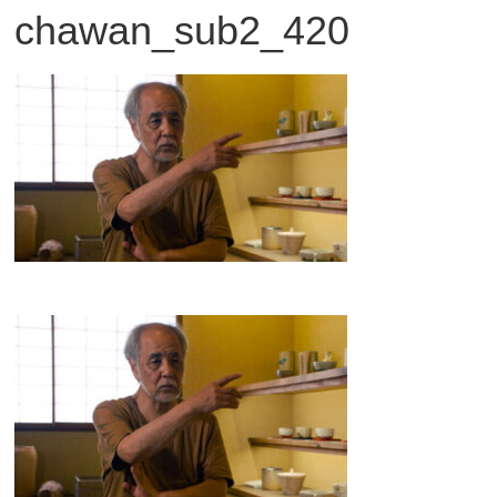
chawan_sub2_420
観
た
い
映
画
は
こ
の
街
で