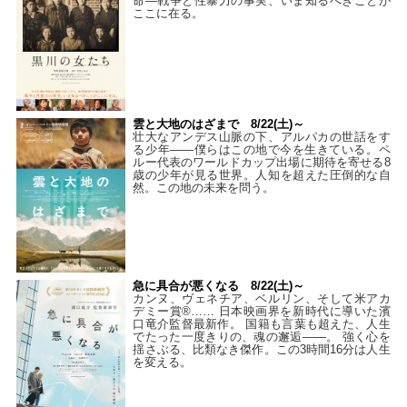
命―戦争と性暴力の事実、いま知るべきことが
ここに在る。
雲と大地のはざまで 8/22(土)～
壮大なアンデス山脈の下、アルパカの世話をす
る少年――僕らはこの地で今を生きている。ペ
ルー代表のワールドカップ出場に期待を寄せる8
歳の少年が見る世界。人知を超えた圧倒的な自
然。この地の未来を問う。
急に具合が悪くなる 8/22(土)～
カンヌ、ヴェネチア、ベルリン、そして米アカ
デミー賞®…… 日本映画界を新時代に導いた濱
口竜介監督最新作。 国籍も言葉も超えた、人生
でたった一度きりの、魂の邂逅――。 強く心を
揺さぶる、比類なき傑作。この3時間16分は人生
を変える。