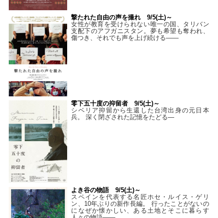
撃たれた自由の声を撮れ 9/5(土)～
女性が教育を受けられない唯一の国、タリバン
支配下のアフガニスタン。夢も希望も奪われ、
傷つき、それでも声を上げ続ける——
零下五十度の抑留者 9/5(土)～
シベリア抑留から生還した台湾出身の元日本
兵。 深く閉ざされた記憶をたどる—
よき谷の物語 9/5(土)～
スペインを代表する名匠ホセ・ルイス・ゲリ
ン、10年ぶりの新作長編。 行ったことがないの
になぜか懐かしい、ある土地とそこに暮らす
人々の物語――