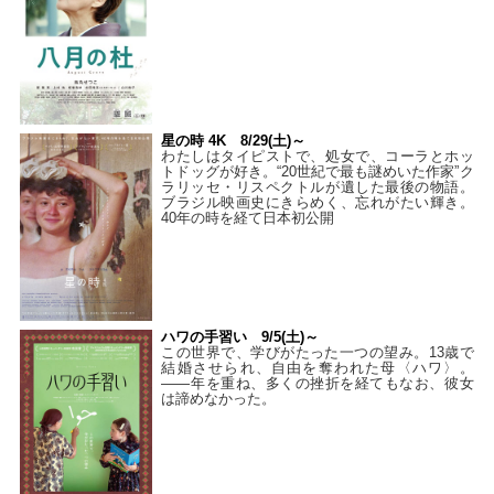
星の時 4K 8/29(土)～
わたしはタイピストで、処⼥で、コーラとホッ
トドッグが好き。“20世紀で最も謎めいた作家”ク
ラリッセ・リスペクトルが遺した最後の物語。
ブラジル映画史にきらめく、忘れがたい輝き。
40年の時を経て⽇本初公開
ハワの手習い 9/5(土)～
この世界で、学びがたった一つの望み。13歳で
結婚させられ、自由を奪われた母〈ハワ〉。
——年を重ね、多くの挫折を経てもなお、彼女
は諦めなかった。