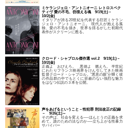
ミケランジェロ・アントニオーニ レトロスペク
ティヴ 愛の不毛、彷徨える魂 9/19(土)－
10/2(金)
イタリアが誇る20世紀を代表する巨匠ミケラン
ジェロ・アントニオーニ。 現代人が抱える孤
独、愛の不毛を描き、世界を揺るがした初期代
表作がスクリーンに甦る。
クロード・シャブロル傑作選 vol.2 9/19(土)－
10/2(金)
正義よ おびえろ。 悪徳よ 燃えろ。 半世紀
にわたりフランス映画界をけん引してきた映画
監督クロード・シャブロル。“悪意の眼”が輝く彼
の作品群の中でもとくに容赦のない強烈な魅力
をはなつ伝説の３本を公開。
声をあげるということ－性犯罪 刑法改正の記録
－ 9/26(土)～
その声は、社会を変える──ほんとうの正義を求
めて。誰のための法なのか──立ち上がる性暴力
サバイバー