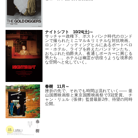
ナイトシフト 10/24(土)～
サッチャー政権下、ポストパンク時代のロンド
ンで撮られたミニマル＆リミナルな対抗映画。
ロンドン・ノッティングヒルにあるポートベロ
ー・ホテル。ライブを終えたバンドマンたち、
おちぶれた伯爵夫人、夜通しポーカーに興じる
男たち…。ホテルは幽霊が彷徨うような境界的
な空間へと化していく。
春樹 11月～
挫折の先で、それでも時間は流れていく—— 釜
山国際映画祭と東京国際映画祭で3冠受賞。 チ
ャン・リュル（張律）監督最新2作、待望の同時
公開。