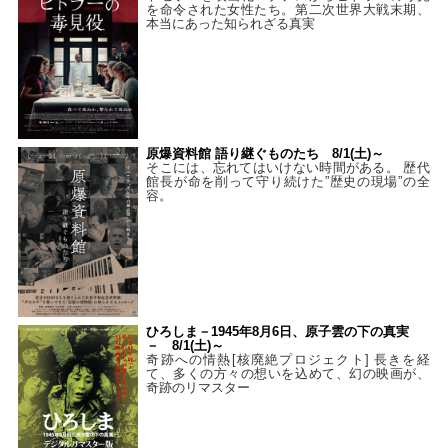
を命令された女性たち。第二次世界大戦末期、
本当にあった知られざる真実
原爆資料館 語り継ぐものたち 8/1(土)～
そこには、忘れてはいけない時間がある。 歴代
館長が命を削って守り続けた”歴史の現場”の全
容。
ひろしま－1945年8月6日、原子雲の下の真実
－ 8/1(土)～
奇跡への情熱[核廃絶プロジェクト] 長きを経
て、多くの方々の想いを込めて、幻の映画が、
奇跡のリマスター