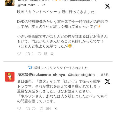
@mat_mako
·
9h
映画「カウントベイシー 」観に行ってきました！
DVDの特典映像みたいな雰囲気で小一時間ほどの内容で
してが、本人の半生が詳しく知れて良かったです
小さい映画館ですがほとんどの席が埋まるほどお客さん
もいて、同志がたくさんいることも嬉しかったです！
（ほとんど私より先輩でしたが
）
1
15
X
横浜シネマリン リツイートされました
塚本晋也tsukamoto_shinya
@tsukamoto_shiny
·
8 8月
８日発売。『野火』そして『ほかげ』で扱った戦争
トラウマ。それが世代を超えて引き継がれてしまう
重要なお話をしました。ぜひお読みください。
『ネルソンさん、あなたは人を殺しましたか？』でもそ
の問題を扱っています。
70
164
X