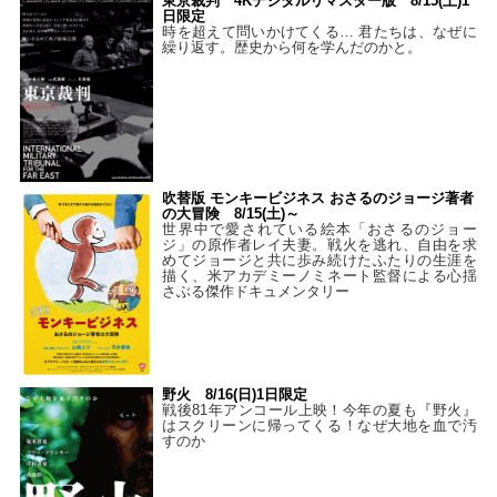
東京裁判 4Kデジタルリマスター版 8/15(土)1
日限定
時を超えて問いかけてくる… 君たちは、なぜに
繰り返す。歴史から何を学んだのかと。
吹替版 モンキービジネス おさるのジョージ著者
の大冒険 8/15(土)～
世界中で愛されている絵本「おさるのジョー
ジ」の原作者レイ夫妻。戦火を逃れ、自由を求
めてジョージと共に歩み続けたふたりの生涯を
描く、米アカデミーノミネート監督による心揺
さぶる傑作ドキュメンタリー
野火 8/16(日)1日限定
戦後81年アンコール上映！今年の夏も『野火』
はスクリーンに帰ってくる！なぜ大地を血で汚
すのか