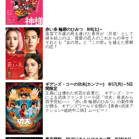
赤い糸 輪廻のひみつ 8/8(土)～
落雷で不慮の死を遂げた青年が〈月老〉として
縁を結ぶのは、最愛の恋人のこれからの幸せ？
それとも〝あの世〟と〝この世〟を越えた禁断
の恋？
ギデンズ・コーの功夫(カンフー) 8/17(月)～5日
間限定
正義には優れた武芸が必要だ。 ギデンズ・コー
による武侠ファンタジー小説『功夫』発表から
四半世紀―― 『赤い糸 輪廻のひみつ』の製作陣
が贈る、ギデンズワールド全開の【青春×武侠ア
クション×超絶中二病】ムービー！