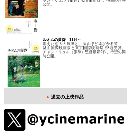
ャン・リュル（張律）監督最新2作、待望の同時
公開。
ルオムの黄昏 11月～
消えた恋人の痕跡と、探すほど遠ざかる道——
釜山国際映画祭と東京国際映画祭で3冠受賞。
チャン・リュル（張律）監督最新2作、待望の同
時公開。
過去の上映作品