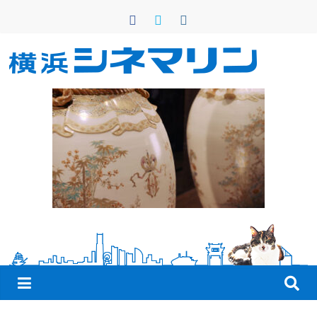
コ
ン
テ
ン
横
ツ
へ
浜
ス
キ
シ
ッ
プ
ネ
マ
リ
ン