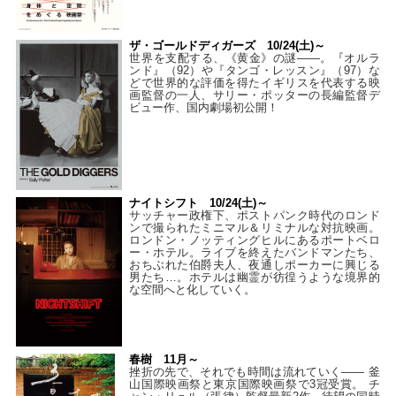
ザ・ゴールドディガーズ 10/24(土)～
世界を支配する、《黄金》の謎――。『オルラ
ンド』（92）や『タンゴ・レッスン』（97）な
どで世界的な評価を得たイギリスを代表する映
画監督の一人、サリー・ポッターの長編監督デ
ビュー作、国内劇場初公開！
ナイトシフト 10/24(土)～
サッチャー政権下、ポストパンク時代のロンド
ンで撮られたミニマル＆リミナルな対抗映画。
ロンドン・ノッティングヒルにあるポートベロ
ー・ホテル。ライブを終えたバンドマンたち、
おちぶれた伯爵夫人、夜通しポーカーに興じる
男たち…。ホテルは幽霊が彷徨うような境界的
な空間へと化していく。
春樹 11月～
挫折の先で、それでも時間は流れていく—— 釜
山国際映画祭と東京国際映画祭で3冠受賞。 チ