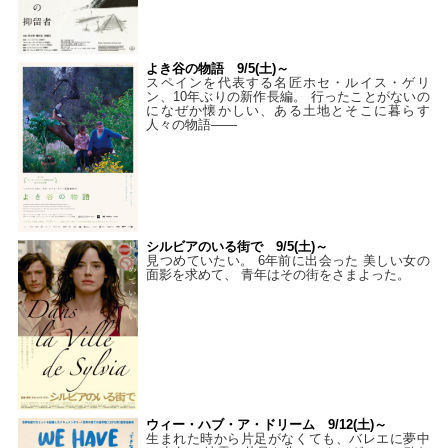
よき谷の物語 9/5(土)～
スペインを代表する名匠ホセ・ルイス・ゲリ
ン、10年ぶりの新作長編。 行ったことがないの
になぜか懐かしい、ある土地とそこに暮らす
人々の物語――
シルビアのいる街で 9/5(土)～
見つめていたい。 6年前に出会った 美しい女の
面影を求めて、 青年はその街をさまよった。
ウィー・ハブ・ア・ドリーム 9/12(土)～
生まれた時から片足がなくても、バレエに夢中