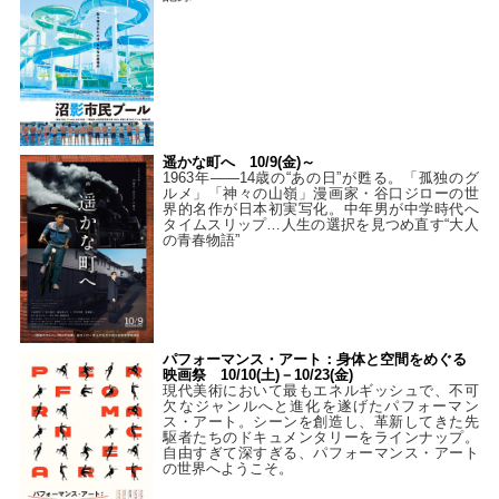
遥かな町へ 10/9(金)～
1963年――14歳の“あの日”が甦る。「孤独のグ
ルメ」「神々の山嶺」漫画家・谷口ジローの世
界的名作が日本初実写化。中年男が中学時代へ
タイムスリップ…人生の選択を見つめ直す“大人
の青春物語”
パフォーマンス・アート：身体と空間をめぐる
映画祭 10/10(土)－10/23(金)
現代美術において最もエネルギッシュで、不可
欠なジャンルへと進化を遂げたパフォーマン
ス・アート。シーンを創造し、革新してきた先
駆者たちのドキュメンタリーをラインナップ。
自由すぎて深すぎる、パフォーマンス・アート
の世界へようこそ。