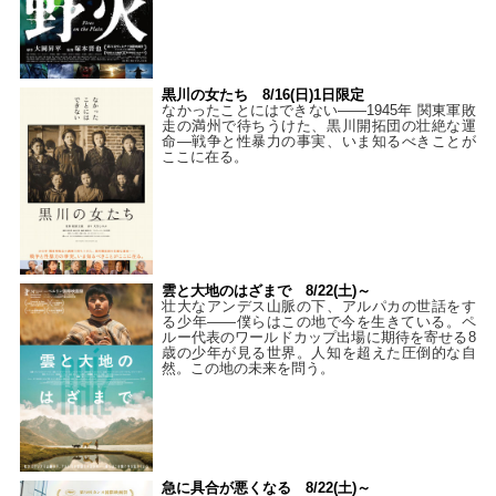
黒川の女たち 8/16(日)1日限定
なかったことにはできない——1945年 関東軍敗
走の満州で待ちうけた、黒川開拓団の壮絶な運
命―戦争と性暴力の事実、いま知るべきことが
ここに在る。
雲と大地のはざまで 8/22(土)～
壮大なアンデス山脈の下、アルパカの世話をす
る少年――僕らはこの地で今を生きている。ペ
ルー代表のワールドカップ出場に期待を寄せる8
歳の少年が見る世界。人知を超えた圧倒的な自
然。この地の未来を問う。
急に具合が悪くなる 8/22(土)～