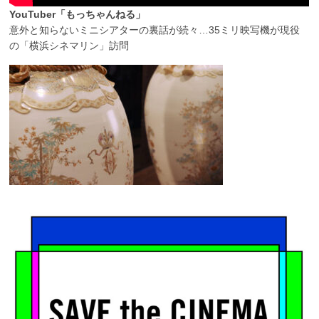
YouTuber「もっちゃんねる」
意外と知らないミニシアターの裏話が続々…35ミリ映写機が現役
の「横浜シネマリン」訪問