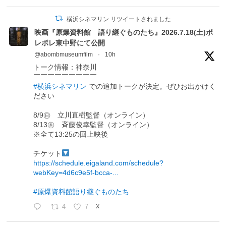
横浜シネマリン リツイートされました
映画『原爆資料館 語り継ぐものたち』2026.7.18(土)ポ
レポレ東中野にて公開
@abombmuseumfilm
·
10h
トーク情報：神奈川
￣￣￣￣￣￣￣￣￣
#横浜シネマリン
での追加トークが決定。ぜひお出かけく
ださい
8/9㊐ 立川直樹監督（オンライン）
8/13㊍ 斉藤俊幸監督（オンライン）
※全て13:25の回上映後
チケット
https://schedule.eigaland.com/schedule?
webKey=4d6c9e5f-bcca-...
#原爆資料館語り継ぐものたち
4
7
X