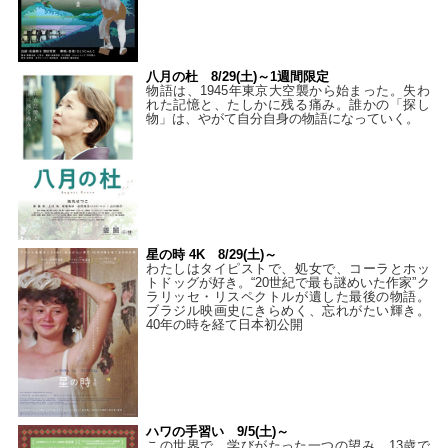
八月の杜 8/29(土)～1週間限定
物語は、1945年東京大空襲から始まった。失わ
れた記憶と、たしかに残る痛み。誰かの「探し
物」は、やがて自分自身の物語になっていく。
星の時 4K 8/29(土)～
わたしはタイピストで、処⼥で、コーラとホッ
トドッグが好き。“20世紀で最も謎めいた作家”ク
ラリッセ・リスペクトルが遺した最後の物語。
ブラジル映画史にきらめく、忘れがたい輝き。
40年の時を経て⽇本初公開
ハワの手習い 9/5(土)～
この世界で、学びがたった一つの望み。13歳で