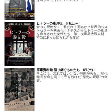
ヒトラーの毒見役 8/1(土)～
食べて死ぬか？ 撃たれて死ぬか？世界的ベス
トセラーを映画化！ナチスからヒトラーの毒見
を命令された女性たち。第二次世界大戦末期、
本当にあった知られざる真実
原爆資料館 語り継ぐものたち 8/1(土)～
そこには、忘れてはいけない時間がある。 歴代
館長が命を削って守り続けた”歴史の現場”の全
容。