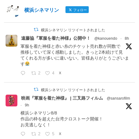
横浜シネマリン
フォロー
横浜シネマリン リツイートされました
遠藤協『軍服を着た神様』公開中！
@kanouendo
·
8h
軍服を着た神様と赤い糸のチケット売れ数が同数で
推移していて深く感動しました。きっと2本続けて見
てくれる方が多いに違いない。皆様ありがとうございま
す
2
4
X
横浜シネマリン リツイートされました
映画『軍服を着た神様』 | 三叉路フィルム
@sansarofilm
·
9h
横浜シネマリン8/8
作品の枠を超えた台湾クロストーク開催！
お見逃しなく！
2
5
X