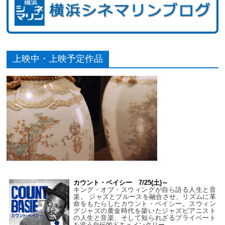
上映中・上映予定作品
カウント・ベイシー 7/25(土)～
キング・オブ・スウィングが自ら語る人生と音
楽。 ジャズとブルースを融合させ、リズムに革
命をもたらしたカウント・ベイシー。スウィン
グジャズの黄金時代を築いたジャズピアニスト
の人生と音楽、そして知られざるプライベート
を追う自伝的ドキュメンタリー。