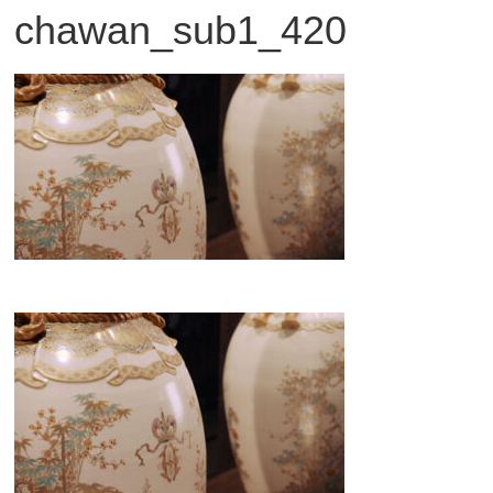
chawan_sub1_420
観
た
い
映
画
は
こ
の
街
で