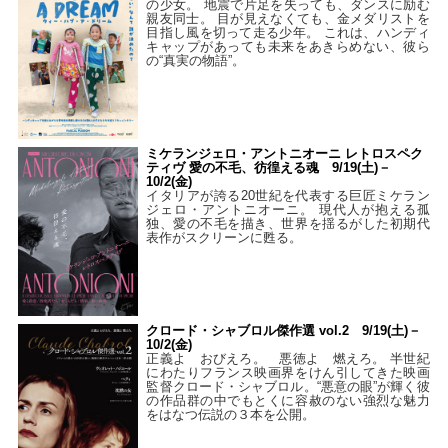
の少女。 地震で片足を失っても、ダンスに励む
親友同士。 目が見えなくても、金メダリストを
目指し風を切って走る少年。 これは、ハンディ
キャップがあっても未来をあきらめない、彼ら
の“真実の物語”。
ミケランジェロ・アントニオーニ レトロスペク
ティヴ 愛の不毛、彷徨える魂 9/19(土)－
10/2(金)
イタリアが誇る20世紀を代表する巨匠ミケラン
ジェロ・アントニオーニ。 現代人が抱える孤
独、愛の不毛を描き、世界を揺るがした初期代
表作がスクリーンに甦る。
クロード・シャブロル傑作選 vol.2 9/19(土)－
10/2(金)
正義よ おびえろ。 悪徳よ 燃えろ。 半世紀
にわたりフランス映画界をけん引してきた映画
監督クロード・シャブロル。“悪意の眼”が輝く彼
の作品群の中でもとくに容赦のない強烈な魅力
をはなつ伝説の３本を公開。