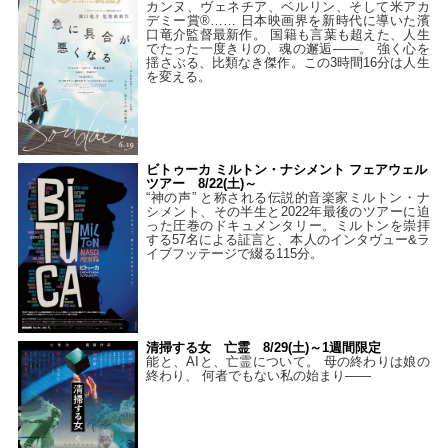
カンヌ、ヴェネチア、ベルリン、そして米アカ
デミー賞®…… 日本映画界を新時代に導いた濱
口竜介監督最新作。 国籍も言葉も超えた、人生
でたった一度きりの、魂の邂逅――。 強く心を
揺さぶる、比類なき傑作。この3時間16分は人生
を変える。
ビトゥーカ ミルトン・ナシメント フェアウェル
ツアー 8/22(土)～
“神の声” と称される伝説的音楽家ミルトン・ナ
シメント、その半生と2022年最後のツアーに迫
った圧巻のドキュメンタリー。ミルトンを崇拝
する57名による証言と、本人のインタヴュー&ラ
イブフッテージで綴る115分。
清掃する女 亡霊 8/29(土)～1週間限定
能と、AIと、亡霊について。 母の終わりは娘の
終わり、 何者でもない私の始まり――