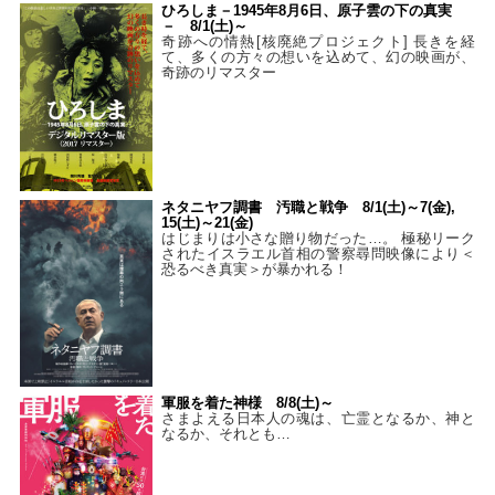
ひろしま－1945年8月6日、原子雲の下の真実
－ 8/1(土)～
奇跡への情熱[核廃絶プロジェクト] 長きを経
て、多くの方々の想いを込めて、幻の映画が、
奇跡のリマスター
ネタニヤフ調書 汚職と戦争 8/1(土)～7(金),
15(土)～21(金)
はじまりは小さな贈り物だった…。 極秘リーク
されたイスラエル首相の警察尋問映像により＜
恐るべき真実＞が暴かれる！
軍服を着た神様 8/8(土)～
さまよえる日本人の魂は、亡霊となるか、神と
なるか、それとも…