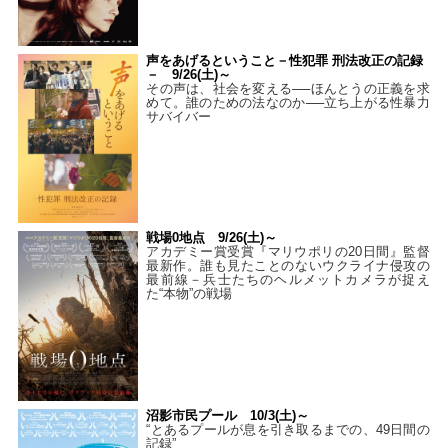
声をあげるということ－性犯罪 刑法改正の記録
－ 9/26(土)～
その声は、社会を変える──ほんとうの正義を求
めて。誰のための法なのか──立ち上がる性暴力
サバイバー
戦場0地点 9/26(土)～
アカデミー賞受賞『マリウポリの20日間』監督
最新作。誰も見たことのないウクライナ侵攻の
最前線－兵士たちのヘルメットカメラが捉え
た“本物”の戦場
沼影市民プール 10/3(土)～
“とあるプールが息を引き取るまでの、49日間の
記録”