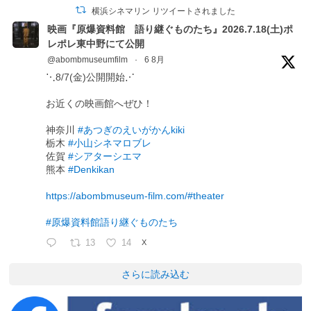
横浜シネマリン リツイートされました
映画『原爆資料館 語り継ぐものたち』2026.7.18(土)ポ
レポレ東中野にて公開
@abombmuseumfilm
·
6 8月
⋱8/7(金)公開開始⋰
お近くの映画館へぜひ！
神奈川
#あつぎのえいがかんkiki
栃木
#小山シネマロブレ
佐賀
#シアターシエマ
熊本
#Denkikan
https://abombmuseum-film.com/#theater
#原爆資料館語り継ぐものたち
13
14
X
さらに読み込む