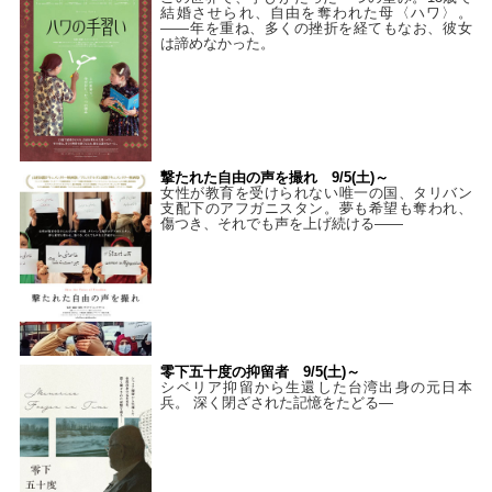
結婚させられ、自由を奪われた母〈ハワ〉。
——年を重ね、多くの挫折を経てもなお、彼女
は諦めなかった。
撃たれた自由の声を撮れ 9/5(土)～
女性が教育を受けられない唯一の国、タリバン
支配下のアフガニスタン。夢も希望も奪われ、
傷つき、それでも声を上げ続ける——
零下五十度の抑留者 9/5(土)～
シベリア抑留から生還した台湾出身の元日本
兵。 深く閉ざされた記憶をたどる—