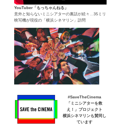
YouTuber「もっちゃんねる」
意外と知らないミニシアターの裏話が続々…35ミリ
映写機が現役の「横浜シネマリン」訪問
#SaveTheCinema
「ミニシアターを救
え！」プロジェクト
横浜シネマリンも賛同し
ています