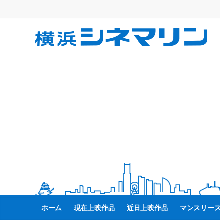
コ
ン
テ
横
ン
ツ
へ
浜
ス
キ
シ
ッ
プ
ネ
マ
リ
ン
ホーム
現在上映作品
近日上映作品
マンスリー