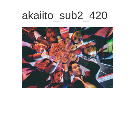
観
akaiito_sub2_420
た
い
映
画
は
こ
の
街
で