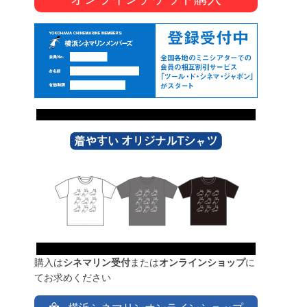
購入は
シネマリン受付
または
オンラインショップ
に
てお求めください