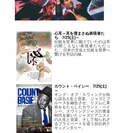
心耳～耳を澄まさぬ表現者た
ち 7/25(土)～
伝統を世界に届けていたのは耳
の聞こえない表現者たちだっ
た。 日本の文化と伝統を世界へ
繋げる手話の縁。
カウント・ベイシー 7/25(土)
～
キング・オブ・スウィングが自
ら語る人生と音楽。 ジャズとブ
ルースを融合させ、リズムに革
命をもたらしたカウント・ベイ
シー。スウィングジャズの黄金
時代を築いたジャズピアニスト
の人生と音楽、そして知られざ
るプライベートを追う自伝的ド
キュメンタリー。