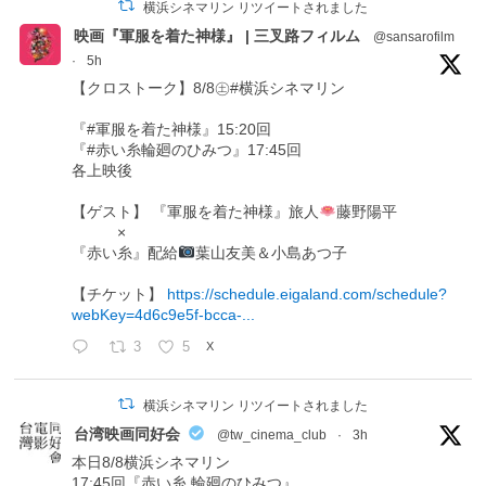
横浜シネマリン リツイートされました
映画『軍服を着た神様』 | 三叉路フィルム
@sansarofilm
·
5h
【クロストーク】8/8㊏#横浜シネマリン
『#軍服を着た神様』15:20回
『#赤い糸輪廻のひみつ』17:45回
各上映後
【ゲスト】 『軍服を着た神様』旅人
藤野陽平
×
『赤い糸』配給
葉山友美＆小島あつ子
【チケット】
https://schedule.eigaland.com/schedule?
webKey=4d6c9e5f-bcca-...
3
5
X
横浜シネマリン リツイートされました
台湾映画同好会
@tw_cinema_club
·
3h
本日8/8横浜シネマリン
17:45回『赤い糸 輪廻のひみつ』