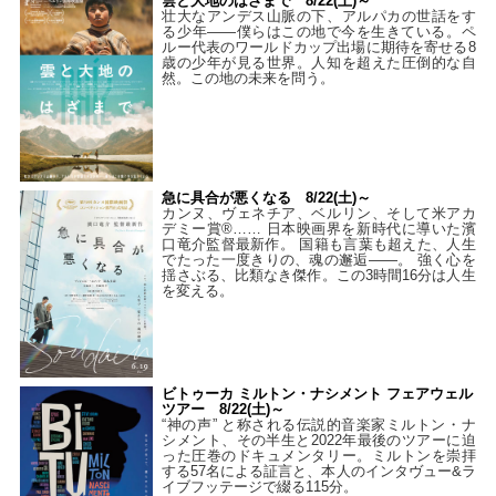
雲と大地のはざまで 8/22(土)～
壮大なアンデス山脈の下、アルパカの世話をす
る少年――僕らはこの地で今を生きている。ペ
ルー代表のワールドカップ出場に期待を寄せる8
歳の少年が見る世界。人知を超えた圧倒的な自
然。この地の未来を問う。
急に具合が悪くなる 8/22(土)～
カンヌ、ヴェネチア、ベルリン、そして米アカ
デミー賞®…… 日本映画界を新時代に導いた濱
口竜介監督最新作。 国籍も言葉も超えた、人生
でたった一度きりの、魂の邂逅――。 強く心を
揺さぶる、比類なき傑作。この3時間16分は人生
を変える。
ビトゥーカ ミルトン・ナシメント フェアウェル
ツアー 8/22(土)～
“神の声” と称される伝説的音楽家ミルトン・ナ
シメント、その半生と2022年最後のツアーに迫
った圧巻のドキュメンタリー。ミルトンを崇拝
する57名による証言と、本人のインタヴュー&ラ
イブフッテージで綴る115分。