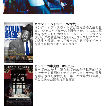
カウント・ベイシー 7/25(土)～
キング・オブ・スウィングが自ら語る人生と音
楽。 ジャズとブルースを融合させ、リズムに革
命をもたらしたカウント・ベイシー。スウィン
グジャズの黄金時代を築いたジャズピアニスト
の人生と音楽、そして知られざるプライベート
を追う自伝的ドキュメンタリー。
ヒトラーの毒見役 8/1(土)～
食べて死ぬか？ 撃たれて死ぬか？世界的ベス
トセラーを映画化！ナチスからヒトラーの毒見
を命令された女性たち。第二次世界大戦末期、
本当にあった知られざる真実