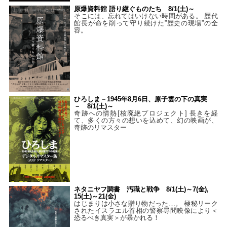
原爆資料館 語り継ぐものたち 8/1(土)～
そこには、忘れてはいけない時間がある。 歴代
館長が命を削って守り続けた”歴史の現場”の全
容。
ひろしま－1945年8月6日、原子雲の下の真実
－ 8/1(土)～
奇跡への情熱[核廃絶プロジェクト] 長きを経
て、多くの方々の想いを込めて、幻の映画が、
奇跡のリマスター
ネタニヤフ調書 汚職と戦争 8/1(土)～7(金),
15(土)～21(金)
はじまりは小さな贈り物だった…。 極秘リーク
されたイスラエル首相の警察尋問映像により＜
恐るべき真実＞が暴かれる！