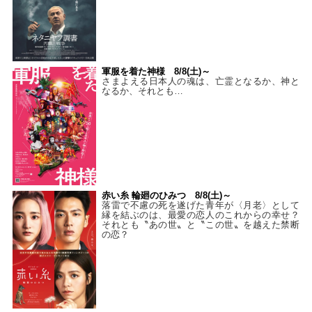
軍服を着た神様 8/8(土)～
さまよえる日本人の魂は、亡霊となるか、神と
なるか、それとも…
赤い糸 輪廻のひみつ 8/8(土)～
落雷で不慮の死を遂げた青年が〈月老〉として
縁を結ぶのは、最愛の恋人のこれからの幸せ？
それとも〝あの世〟と〝この世〟を越えた禁断
の恋？