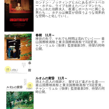
ロンドン・ノッティングヒルにあるポートベロ
ー・ホテル。ライブを終えたバンドマンたち、
おちぶれた伯爵夫人、夜通しポーカーに興じる
男たち…。ホテルは幽霊が彷徨うような境界的
な空間へと化していく。
春樹 11月～
挫折の先で、それでも時間は流れていく—— 釜
山国際映画祭と東京国際映画祭で3冠受賞。 チ
ャン・リュル（張律）監督最新2作、待望の同時
公開。
ルオムの黄昏 11月～
消えた恋人の痕跡と、探すほど遠ざかる道——
釜山国際映画祭と東京国際映画祭で3冠受賞。
チャン・リュル（張律）監督最新2作、待望の同
時公開。