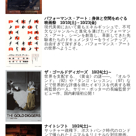
パフォーマンス・アート：身体と空間をめぐる
映画祭 10/10(土)－10/23(金)
現代美術において最もエネルギッシュで、不可
欠なジャンルへと進化を遂げたパフォーマン
ス・アート。シーンを創造し、革新してきた先
駆者たちのドキュメンタリーをラインナップ。
自由すぎて深すぎる、パフォーマンス・アート
の世界へようこそ。
ザ・ゴールドディガーズ 10/24(土)～
世界を支配する、《黄金》の謎――。『オルラ
ンド』（92）や『タンゴ・レッスン』（97）な
どで世界的な評価を得たイギリスを代表する映
画監督の一人、サリー・ポッターの長編監督デ
ビュー作、国内劇場初公開！
ナイトシフト 10/24(土)～
サッチャー政権下、ポストパンク時代のロンド
ンで撮られたミニマル＆リミナルな対抗映画。