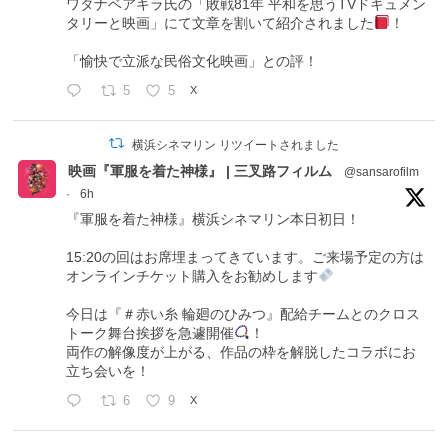
ワタナベアキラ氏の「敗戦81年 平和を思うTVドキュメン
タリーと映画」にて文章を割いて紹介されました
！
「愉快で立派な民俗文化映画」との評！
5
5
X
横浜シネマリン リツイートされました
映画『軍服を着た神様』 | 三叉路フィルム
@sansarofilm
·
6h
『軍服を着た神様』横浜シネマリン本日初日！
15:20の回はお席埋まってきています。ご来場予定の方は
オンラインチケット購入をお勧めします
今日は『＃赤い糸 輪廻のひみつ』配給チームとのクロス
トーク舞台挨拶を急遽開催
！
両作の解像度が上がる、作品の枠を解脱したコラボにお
立ち会いを！
6
9
X