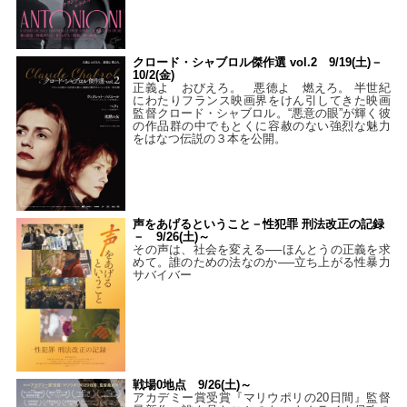
クロード・シャブロル傑作選 vol.2 9/19(土)－
10/2(金)
正義よ おびえろ。 悪徳よ 燃えろ。 半世紀
にわたりフランス映画界をけん引してきた映画
監督クロード・シャブロル。“悪意の眼”が輝く彼
の作品群の中でもとくに容赦のない強烈な魅力
をはなつ伝説の３本を公開。
声をあげるということ－性犯罪 刑法改正の記録
－ 9/26(土)～
その声は、社会を変える──ほんとうの正義を求
めて。誰のための法なのか──立ち上がる性暴力
サバイバー
戦場0地点 9/26(土)～
アカデミー賞受賞『マリウポリの20日間』監督