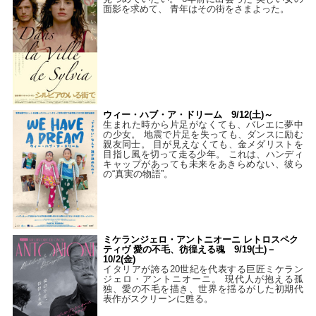
面影を求めて、 青年はその街をさまよった。
ウィー・ハブ・ア・ドリーム 9/12(土)～
生まれた時から片足がなくても、バレエに夢中
の少女。 地震で片足を失っても、ダンスに励む
親友同士。 目が見えなくても、金メダリストを
目指し風を切って走る少年。 これは、ハンディ
キャップがあっても未来をあきらめない、彼ら
の“真実の物語”。
ミケランジェロ・アントニオーニ レトロスペク
ティヴ 愛の不毛、彷徨える魂 9/19(土)－
10/2(金)
イタリアが誇る20世紀を代表する巨匠ミケラン
ジェロ・アントニオーニ。 現代人が抱える孤
独、愛の不毛を描き、世界を揺るがした初期代
表作がスクリーンに甦る。