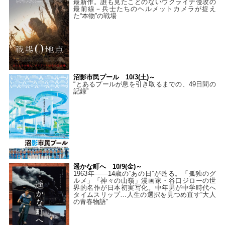
最新作。誰も見たことのないウクライナ侵攻の
最前線－兵士たちのヘルメットカメラが捉え
た“本物”の戦場
沼影市民プール 10/3(土)～
“とあるプールが息を引き取るまでの、49日間の
記録”
遥かな町へ 10/9(金)～
1963年――14歳の“あの日”が甦る。「孤独のグ
ルメ」「神々の山嶺」漫画家・谷口ジローの世
界的名作が日本初実写化。中年男が中学時代へ
タイムスリップ…人生の選択を見つめ直す“大人
の青春物語”