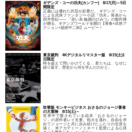
ギデンズ・コーの功夫(カンフー) 8/17(月)～5日
間限定
正義には優れた武芸が必要だ。 ギデンズ・コー
による武侠ファンタジー小説『功夫』発表から
四半世紀―― 『赤い糸 輪廻のひみつ』の製作陣
が贈る、ギデンズワールド全開の【青春×武侠ア
クション×超絶中二病】ムービー！
東京裁判 4Kデジタルリマスター版 8/15(土)1
日限定
時を超えて問いかけてくる… 君たちは、なぜに
繰り返す。歴史から何を学んだのかと。
吹替版 モンキービジネス おさるのジョージ著者
の大冒険 8/15(土)～
世界中で愛されている絵本「おさるのジョー
ジ」の原作者レイ夫妻。戦火を逃れ、自由を求
めてジョージと共に歩み続けたふたりの生涯を
描く、米アカデミーノミネート監督による心揺