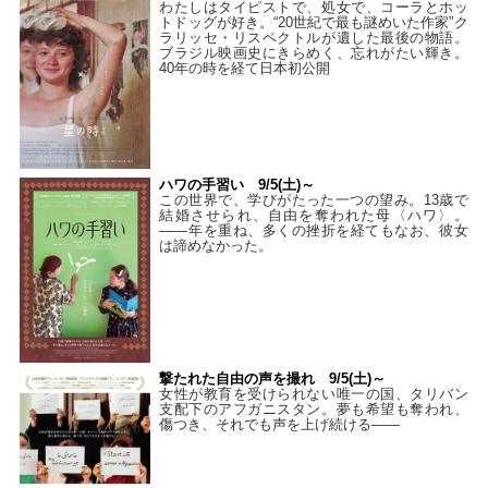
わたしはタイピストで、処⼥で、コーラとホッ
トドッグが好き。“20世紀で最も謎めいた作家”ク
ラリッセ・リスペクトルが遺した最後の物語。
ブラジル映画史にきらめく、忘れがたい輝き。
40年の時を経て⽇本初公開
ハワの手習い 9/5(土)～
この世界で、学びがたった一つの望み。13歳で
結婚させられ、自由を奪われた母〈ハワ〉。
——年を重ね、多くの挫折を経てもなお、彼女
は諦めなかった。
撃たれた自由の声を撮れ 9/5(土)～
女性が教育を受けられない唯一の国、タリバン
支配下のアフガニスタン。夢も希望も奪われ、
傷つき、それでも声を上げ続ける——