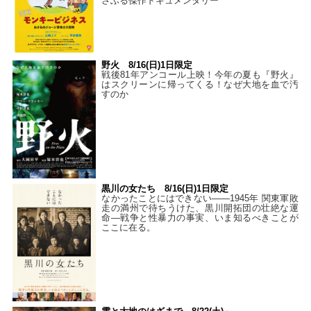
さぶる傑作ドキュメンタリー
野火 8/16(日)1日限定
戦後81年アンコール上映！今年の夏も『野火』
はスクリーンに帰ってくる！なぜ大地を血で汚
すのか
黒川の女たち 8/16(日)1日限定
なかったことにはできない——1945年 関東軍敗
走の満州で待ちうけた、黒川開拓団の壮絶な運
命―戦争と性暴力の事実、いま知るべきことが
ここに在る。