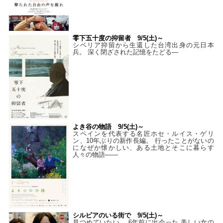
零下五十度の抑留者 9/5(土)～
シベリア抑留から生還した台湾出身の元日本
兵。 深く閉ざされた記憶をたどる—
よき谷の物語 9/5(土)～
スペインを代表する名匠ホセ・ルイス・ゲリ
ン、10年ぶりの新作長編。 行ったことがないの
になぜか懐かしい、ある土地とそこに暮らす
人々の物語――
シルビアのいる街で 9/5(土)～
見つめていたい。 6年前に出会った 美しい女の