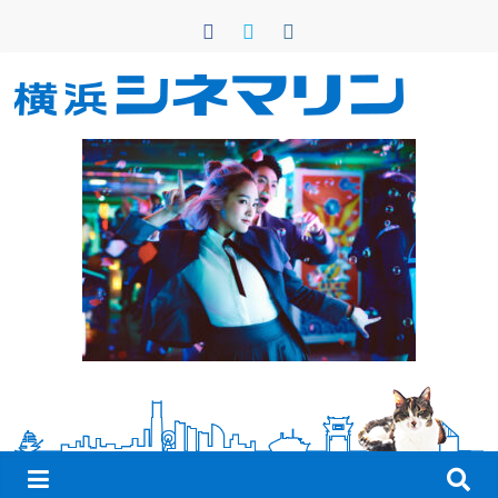
コ
ン
テ
ン
横
ツ
へ
浜
ス
キ
シ
ッ
プ
ネ
マ
リ
ン