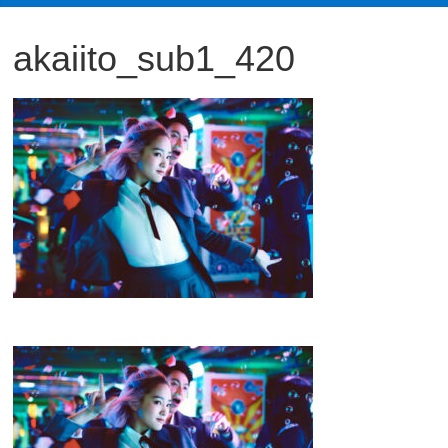
観
akaiito_sub1_420
た
い
映
画
は
こ
の
街
で