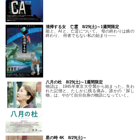
清掃する女 亡霊 8/29(土)～1週間限定
能と、AIと、亡霊について。 母の終わりは娘の
終わり、 何者でもない私の始まり――
八月の杜 8/29(土)～1週間限定
物語は、1945年東京大空襲から始まった。失わ
れた記憶と、たしかに残る痛み。誰かの「探し
物」は、やがて自分自身の物語になっていく。
星の時 4K 8/29(土)～