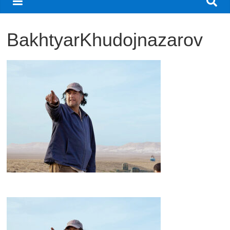
観
た
BakhtyarKhudojnazarov
い
映
画
は
こ
の
街
で