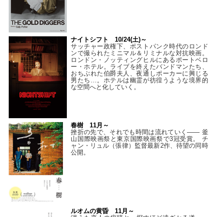
ナイトシフト 10/24(土)～
サッチャー政権下、ポストパンク時代のロンド
ンで撮られたミニマル＆リミナルな対抗映画。
ロンドン・ノッティングヒルにあるポートベロ
ー・ホテル。ライブを終えたバンドマンたち、
おちぶれた伯爵夫人、夜通しポーカーに興じる
男たち…。ホテルは幽霊が彷徨うような境界的
な空間へと化していく。
春樹 11月～
挫折の先で、それでも時間は流れていく—— 釜
山国際映画祭と東京国際映画祭で3冠受賞。 チ
ャン・リュル（張律）監督最新2作、待望の同時
公開。
ルオムの黄昏 11月～