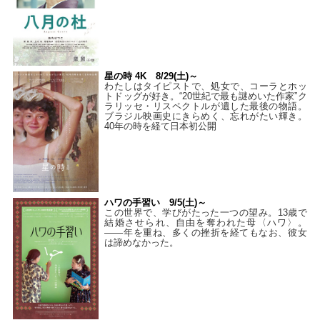
星の時 4K 8/29(土)～
わたしはタイピストで、処⼥で、コーラとホッ
トドッグが好き。“20世紀で最も謎めいた作家”ク
ラリッセ・リスペクトルが遺した最後の物語。
ブラジル映画史にきらめく、忘れがたい輝き。
40年の時を経て⽇本初公開
ハワの手習い 9/5(土)～
この世界で、学びがたった一つの望み。13歳で
結婚させられ、自由を奪われた母〈ハワ〉。
——年を重ね、多くの挫折を経てもなお、彼女
は諦めなかった。