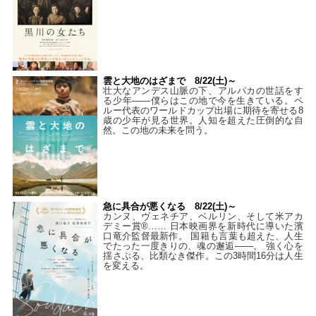
雲と大地のはざまで 8/22(土)～
壮大なアンデス山脈の下、アルパカの世話をす
る少年――僕らはこの地で今を生きている。ペ
ルー代表のワールドカップ出場に期待を寄せる8
歳の少年が見る世界。人知を超えた圧倒的な自
然。この地の未来を問う。
急に具合が悪くなる 8/22(土)～
カンヌ、ヴェネチア、ベルリン、そして米アカ
デミー賞®…… 日本映画界を新時代に導いた濱
口竜介監督最新作。 国籍も言葉も超えた、人生
でたった一度きりの、魂の邂逅――。 強く心を
揺さぶる、比類なき傑作。この3時間16分は人生
を変える。