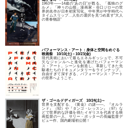
1963年――14歳の“あの日”が甦る。「孤独のグ
ルメ」「神々の山嶺」漫画家・谷口ジローの世
界的名作が日本初実写化。中年男が中学時代へ
タイムスリップ…人生の選択を見つめ直す“大人
の青春物語”
パフォーマンス・アート：身体と空間をめぐる
映画祭 10/10(土)－10/23(金)
現代美術において最もエネルギッシュで、不可
欠なジャンルへと進化を遂げたパフォーマン
ス・アート。シーンを創造し、革新してきた先
駆者たちのドキュメンタリーをラインナップ。
自由すぎて深すぎる、パフォーマンス・アート
の世界へようこそ。
ザ・ゴールドディガーズ 10/24(土)～
世界を支配する、《黄金》の謎――。『オルラ
ンド』（92）や『タンゴ・レッスン』（97）な
どで世界的な評価を得たイギリスを代表する映
画監督の一人、サリー・ポッターの長編監督デ
ビュー作、国内劇場初公開！