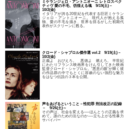
ミケランジェロ・アントニオーニ レトロスペク
ティヴ 愛の不毛、彷徨える魂 9/19(土)－
10/2(金)
イタリアが誇る20世紀を代表する巨匠ミケラン
ジェロ・アントニオーニ。 現代人が抱える孤
独、愛の不毛を描き、世界を揺るがした初期代
表作がスクリーンに甦る。
クロード・シャブロル傑作選 vol.2 9/19(土)－
10/2(金)
正義よ おびえろ。 悪徳よ 燃えろ。 半世紀
にわたりフランス映画界をけん引してきた映画
監督クロード・シャブロル。“悪意の眼”が輝く彼
の作品群の中でもとくに容赦のない強烈な魅力
をはなつ伝説の３本を公開。
声をあげるということ－性犯罪 刑法改正の記録
－ 9/26(土)～
その声は、社会を変える──ほんとうの正義を求
めて。誰のための法なのか──立ち上がる性暴力
サバイバー