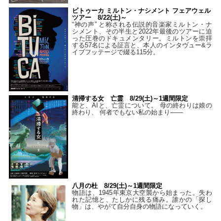
ビトゥーカ ミルトン・ナシメント フェアウェル
ツアー 8/22(土)～
“神の声” と称される伝説的音楽家ミルトン・ナ
シメント、その半生と2022年最後のツアーに迫
った圧巻のドキュメンタリー。ミルトンを崇拝
する57名による証言と、本人のインタヴュー&ラ
イブフッテージで綴る115分。
清掃する女 亡霊 8/29(土)～1週間限定
能と、AIと、亡霊について。 母の終わりは娘の
終わり、 何者でもない私の始まり――
八月の杜 8/29(土)～1週間限定
物語は、1945年東京大空襲から始まった。失わ
れた記憶と、たしかに残る痛み。誰かの「探し
物」は、やがて自分自身の物語になっていく。