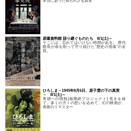
本当にあった知られざる真実
原爆資料館 語り継ぐものたち 8/1(土)～
そこには、忘れてはいけない時間がある。 歴代
館長が命を削って守り続けた”歴史の現場”の全
容。
ひろしま－1945年8月6日、原子雲の下の真実
－ 8/1(土)～
奇跡への情熱[核廃絶プロジェクト] 長きを経
て、多くの方々の想いを込めて、幻の映画が、
奇跡のリマスター