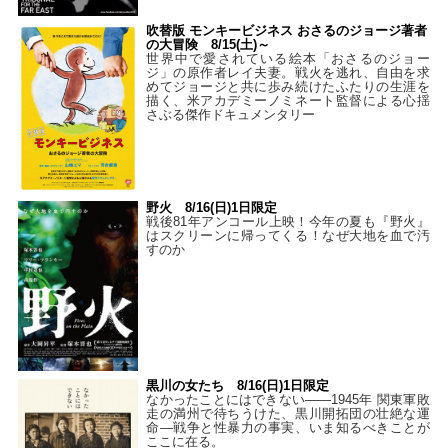
吹替版 モンキービジネス おさるのジョージ著者
の大冒険 8/15(土)～
世界中で愛されている絵本「おさるのジョー
ジ」の原作者レイ夫妻。戦火を逃れ、自由を求
めてジョージと共に歩み続けたふたりの生涯を
描く、米アカデミーノミネート監督による心揺
さぶる傑作ドキュメンタリー
野火 8/16(日)1日限定
戦後81年アンコール上映！今年の夏も『野火』
はスクリーンに帰ってくる！なぜ大地を血で汚
すのか
黒川の女たち 8/16(日)1日限定
なかったことにはできない——1945年 関東軍敗
走の満州で待ちうけた、黒川開拓団の壮絶な運
命―戦争と性暴力の事実、いま知るべきことが
ここに在る。