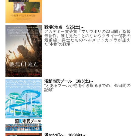
戦場0地点 9/26(土)～
アカデミー賞受賞『マリウポリの20日間』監督
最新作。誰も見たことのないウクライナ侵攻の
最前線－兵士たちのヘルメットカメラが捉え
た“本物”の戦場
沼影市民プール 10/3(土)～
“とあるプールが息を引き取るまでの、49日間の
記録”
遥かな町へ 10/9(金)～