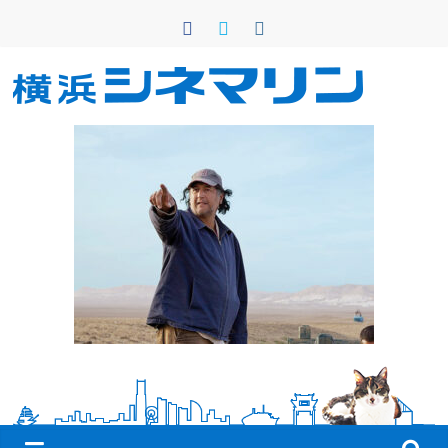
コ
ン
テ
ン
横
ツ
へ
浜
ス
キ
シ
ッ
プ
ネ
マ
リ
ン