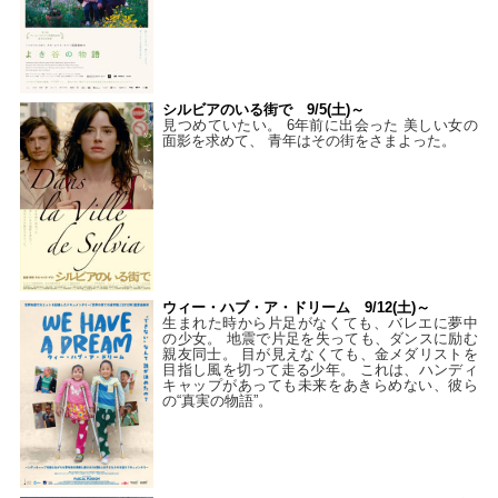
シルビアのいる街で 9/5(土)～
見つめていたい。 6年前に出会った 美しい女の
面影を求めて、 青年はその街をさまよった。
ウィー・ハブ・ア・ドリーム 9/12(土)～
生まれた時から片足がなくても、バレエに夢中
の少女。 地震で片足を失っても、ダンスに励む
親友同士。 目が見えなくても、金メダリストを
目指し風を切って走る少年。 これは、ハンディ
キャップがあっても未来をあきらめない、彼ら
の“真実の物語”。