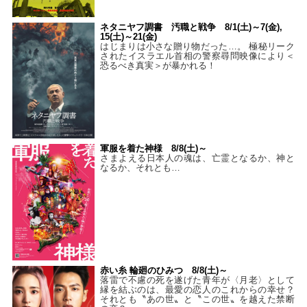
ネタニヤフ調書 汚職と戦争 8/1(土)～7(金),
15(土)～21(金)
はじまりは小さな贈り物だった…。 極秘リーク
されたイスラエル首相の警察尋問映像により＜
恐るべき真実＞が暴かれる！
軍服を着た神様 8/8(土)～
さまよえる日本人の魂は、亡霊となるか、神と
なるか、それとも…
赤い糸 輪廻のひみつ 8/8(土)～
落雷で不慮の死を遂げた青年が〈月老〉として
縁を結ぶのは、最愛の恋人のこれからの幸せ？
それとも〝あの世〟と〝この世〟を越えた禁断