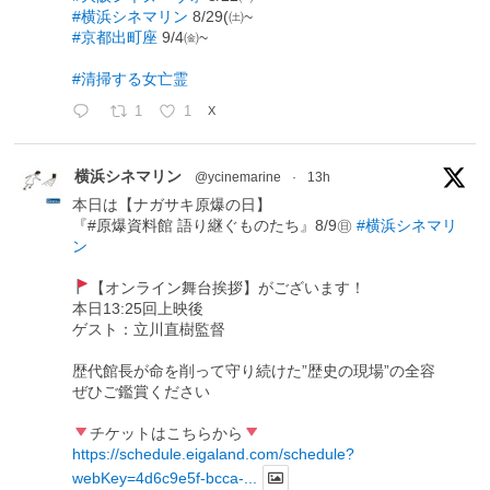
#横浜シネマリン
8/29(㈯~
#京都出町座
9/4㈮~
#清掃する女亡霊
1
1
X
横浜シネマリン
@ycinemarine
·
13h
本日は【ナガサキ原爆の日】
『#原爆資料館 語り継ぐものたち』8/9㊐
#横浜シネマリ
ン
【オンライン舞台挨拶】がございます！
本日13:25回上映後
ゲスト：立川直樹監督
歴代館長が命を削って守り続けた”歴史の現場”の全容
ぜひご鑑賞ください
チケットはこちらから
https://schedule.eigaland.com/schedule?
webKey=4d6c9e5f-bcca-...