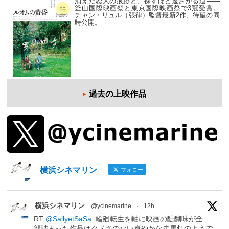
消えた恋人の痕跡と、探すほど遠ざかる道——
釜山国際映画祭と東京国際映画祭で3冠受賞。
チャン・リュル（張律）監督最新2作、待望の同
時公開。
過去の上映作品
横浜シネマリン
フォロー
横浜シネマリン
@ycinemarine
·
12h
RT
@SallyetSaSa
: 輪廻転生を軸に映画の醍醐味が全
部詰まった作品はクドさのない爽やかな走馬灯のようで