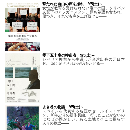
撃たれた自由の声を撮れ 9/5(土)～
女性が教育を受けられない唯一の国、タリバン
支配下のアフガニスタン。夢も希望も奪われ、
傷つき、それでも声を上げ続ける——
零下五十度の抑留者 9/5(土)～
シベリア抑留から生還した台湾出身の元日本
兵。 深く閉ざされた記憶をたどる—
よき谷の物語 9/5(土)～
スペインを代表する名匠ホセ・ルイス・ゲリ
ン、10年ぶりの新作長編。 行ったことがないの
になぜか懐かしい、ある土地とそこに暮らす
人々の物語――