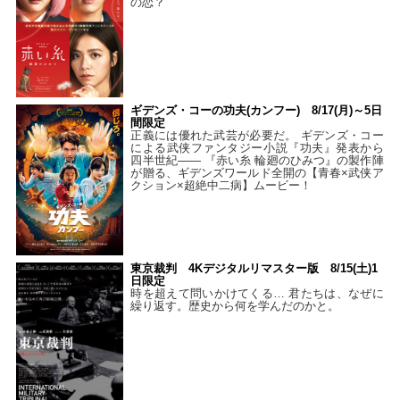
の恋？
ギデンズ・コーの功夫(カンフー) 8/17(月)～5日
間限定
正義には優れた武芸が必要だ。 ギデンズ・コー
による武侠ファンタジー小説『功夫』発表から
四半世紀―― 『赤い糸 輪廻のひみつ』の製作陣
が贈る、ギデンズワールド全開の【青春×武侠ア
クション×超絶中二病】ムービー！
東京裁判 4Kデジタルリマスター版 8/15(土)1
日限定
時を超えて問いかけてくる… 君たちは、なぜに
繰り返す。歴史から何を学んだのかと。