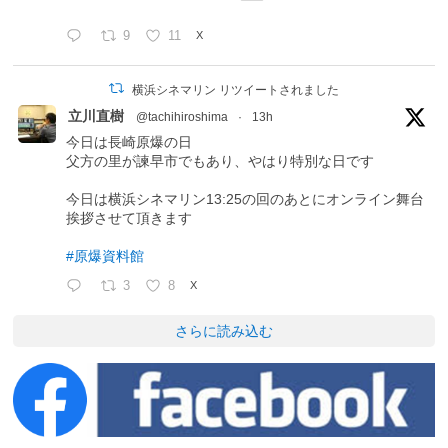
9
11
X
横浜シネマリン リツイートされました
立川直樹
@tachihiroshima
·
13h
今日は長崎原爆の日
父方の里が諫早市でもあり、やはり特別な日です
今日は横浜シネマリン13:25の回のあとにオンライン舞台
挨拶させて頂きます
#原爆資料館
3
8
X
さらに読み込む