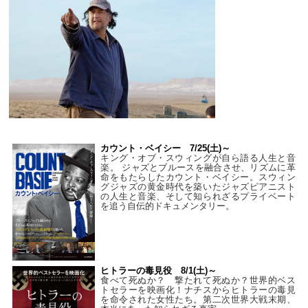
カウント・ベイシー 7/25(土)～
キング・オブ・スウィングが自ら語る人生と音
楽。 ジャズとブルースを融合させ、リズムに革
命をもたらしたカウント・ベイシー。スウィン
グジャズの黄金時代を築いたジャズピアニスト
の人生と音楽、そして知られざるプライベート
を追う自伝的ドキュメンタリー。
ヒトラーの毒見役 8/1(土)～
食べて死ぬか？ 撃たれて死ぬか？世界的ベス
トセラーを映画化！ナチスからヒトラーの毒見
を命令された女性たち。第二次世界大戦末期、