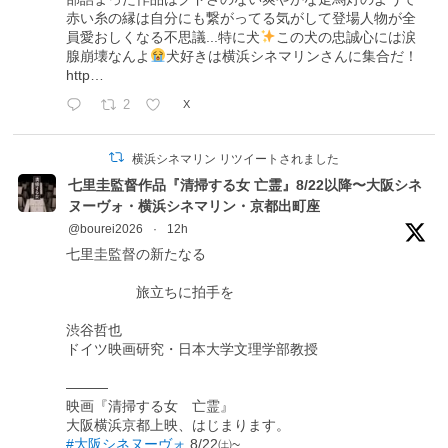
赤い糸の縁は自分にも繋がってる気がして登場人物が全
員愛おしくなる不思議...特に犬
この犬の忠誠心には涙
腺崩壊なんよ
犬好きは横浜シネマリンさんに集合だ！
http…
2
X
横浜シネマリン リツイートされました
七里圭監督作品『清掃する女 亡霊』8/22以降〜大阪シネ
ヌーヴォ・横浜シネマリン・京都出町座
@bourei2026
·
12h
七里圭監督の新たなる
旅立ちに拍手を
渋谷哲也
ドイツ映画研究・日本大学文理学部教授
―――
映画『清掃する女 亡霊』
大阪横浜京都上映、はじまります。
#大阪シネヌーヴォ
8/22㈯~