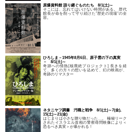
原爆資料館 語り継ぐものたち 8/1(土)～
そこには、忘れてはいけない時間がある。 歴代
館長が命を削って守り続けた”歴史の現場”の全
容。
ひろしま－1945年8月6日、原子雲の下の真実
－ 8/1(土)～
奇跡への情熱[核廃絶プロジェクト] 長きを経
て、多くの方々の想いを込めて、幻の映画が、
奇跡のリマスター
ネタニヤフ調書 汚職と戦争 8/1(土)～7(金),
15(土)～21(金)
はじまりは小さな贈り物だった…。 極秘リーク
されたイスラエル首相の警察尋問映像により＜
恐るべき真実＞が暴かれる！