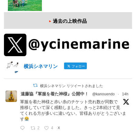
過去の上映作品
横浜シネマリン
フォロー
横浜シネマリン リツイートされました
遠藤協『軍服を着た神様』公開中！
@kanouendo
·
14h
軍服を着た神様と赤い糸のチケット売れ数が同数で
推移していて深く感動しました。きっと2本続けて見
てくれる方が多いに違いない。皆様ありがとうございま
す
2
4
X