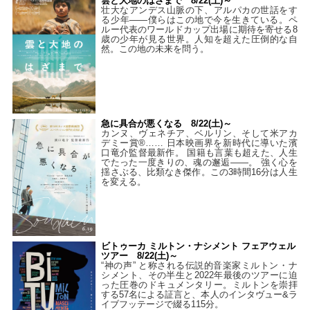
雲と大地のはざまで 8/22(土)～
壮大なアンデス山脈の下、アルパカの世話をす
る少年――僕らはこの地で今を生きている。ペ
ルー代表のワールドカップ出場に期待を寄せる8
歳の少年が見る世界。人知を超えた圧倒的な自
然。この地の未来を問う。
急に具合が悪くなる 8/22(土)～
カンヌ、ヴェネチア、ベルリン、そして米アカ
デミー賞®…… 日本映画界を新時代に導いた濱
口竜介監督最新作。 国籍も言葉も超えた、人生
でたった一度きりの、魂の邂逅――。 強く心を
揺さぶる、比類なき傑作。この3時間16分は人生
を変える。
ビトゥーカ ミルトン・ナシメント フェアウェル
ツアー 8/22(土)～
“神の声” と称される伝説的音楽家ミルトン・ナ
シメント、その半生と2022年最後のツアーに迫
った圧巻のドキュメンタリー。ミルトンを崇拝
する57名による証言と、本人のインタヴュー&ラ
イブフッテージで綴る115分。