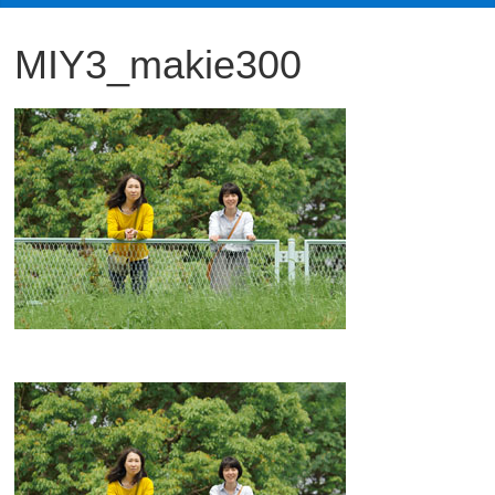
観
MIY3_makie300
た
い
映
画
は
こ
の
街
で