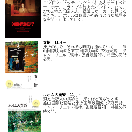
ロンドン・ノッティングヒルにあるポートベロ
ー・ホテル。ライブを終えたバンドマンたち、
おちぶれた伯爵夫人、夜通しポーカーに興じる
男たち…。ホテルは幽霊が彷徨うような境界的
な空間へと化していく。
春樹 11月～
挫折の先で、それでも時間は流れていく—— 釜
山国際映画祭と東京国際映画祭で3冠受賞。 チ
ャン・リュル（張律）監督最新2作、待望の同時
公開。
ルオムの黄昏 11月～
消えた恋人の痕跡と、探すほど遠ざかる道——
釜山国際映画祭と東京国際映画祭で3冠受賞。
チャン・リュル（張律）監督最新2作、待望の同
時公開。