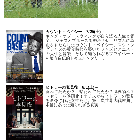
カウント・ベイシー 7/25(土)～
キング・オブ・スウィングが自ら語る人生と音
楽。 ジャズとブルースを融合させ、リズムに革
命をもたらしたカウント・ベイシー。スウィン
グジャズの黄金時代を築いたジャズピアニスト
の人生と音楽、そして知られざるプライベート
を追う自伝的ドキュメンタリー。
ヒトラーの毒見役 8/1(土)～
食べて死ぬか？ 撃たれて死ぬか？世界的ベス
トセラーを映画化！ナチスからヒトラーの毒見
を命令された女性たち。第二次世界大戦末期、
本当にあった知られざる真実