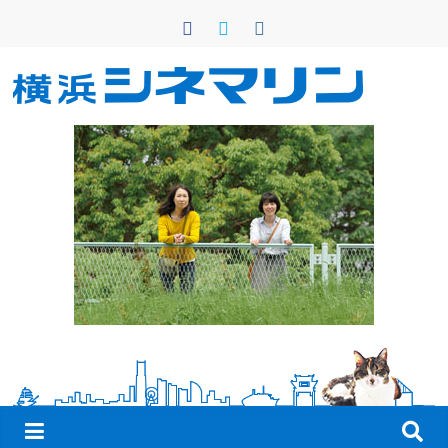
コ
ン
テ
ン
横
ツ
へ
浜
ス
キ
シ
ッ
プ
ネ
マ
リ
ン