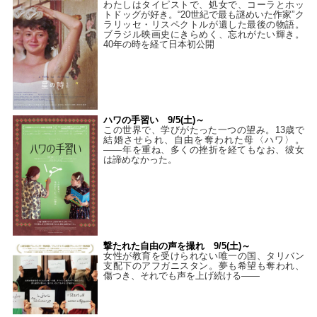
わたしはタイピストで、処⼥で、コーラとホッ
トドッグが好き。“20世紀で最も謎めいた作家”ク
ラリッセ・リスペクトルが遺した最後の物語。
ブラジル映画史にきらめく、忘れがたい輝き。
40年の時を経て⽇本初公開
ハワの手習い 9/5(土)～
この世界で、学びがたった一つの望み。13歳で
結婚させられ、自由を奪われた母〈ハワ〉。
——年を重ね、多くの挫折を経てもなお、彼女
は諦めなかった。
撃たれた自由の声を撮れ 9/5(土)～
女性が教育を受けられない唯一の国、タリバン
支配下のアフガニスタン。夢も希望も奪われ、
傷つき、それでも声を上げ続ける——