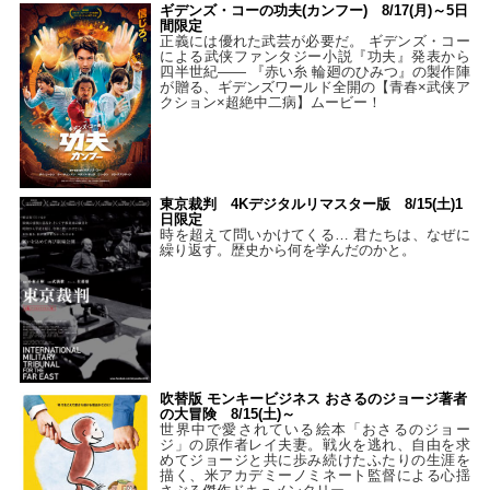
ギデンズ・コーの功夫(カンフー) 8/17(月)～5日
間限定
正義には優れた武芸が必要だ。 ギデンズ・コー
による武侠ファンタジー小説『功夫』発表から
四半世紀―― 『赤い糸 輪廻のひみつ』の製作陣
が贈る、ギデンズワールド全開の【青春×武侠ア
クション×超絶中二病】ムービー！
東京裁判 4Kデジタルリマスター版 8/15(土)1
日限定
時を超えて問いかけてくる… 君たちは、なぜに
繰り返す。歴史から何を学んだのかと。
吹替版 モンキービジネス おさるのジョージ著者
の大冒険 8/15(土)～
世界中で愛されている絵本「おさるのジョー
ジ」の原作者レイ夫妻。戦火を逃れ、自由を求
めてジョージと共に歩み続けたふたりの生涯を
描く、米アカデミーノミネート監督による心揺