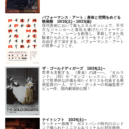
パフォーマンス・アート：身体と空間をめぐる
映画祭 10/10(土)－10/23(金)
現代美術において最もエネルギッシュで、不可
欠なジャンルへと進化を遂げたパフォーマン
ス・アート。シーンを創造し、革新してきた先
駆者たちのドキュメンタリーをラインナップ。
自由すぎて深すぎる、パフォーマンス・アート
の世界へようこそ。
ザ・ゴールドディガーズ 10/24(土)～
世界を支配する、《黄金》の謎――。『オルラ
ンド』（92）や『タンゴ・レッスン』（97）な
どで世界的な評価を得たイギリスを代表する映
画監督の一人、サリー・ポッターの長編監督デ
ビュー作、国内劇場初公開！
ナイトシフト 10/24(土)～
サッチャー政権下、ポストパンク時代のロンド
ンで撮られたミニマル＆リミナルな対抗映画。