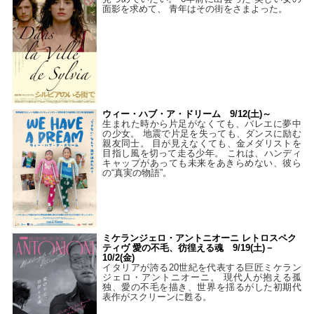
面影を求めて、 青年はその街をさまよった。
ウィー・ハブ・ア・ドリーム 9/12(土)～
生まれた時から片足がなくても、バレエに夢中
の少女。 地震で片足を失っても、ダンスに励む
親友同士。 目が見えなくても、金メダリストを
目指し風を切って走る少年。 これは、ハンディ
キャップがあっても未来をあきらめない、彼ら
の“真実の物語”。
ミケランジェロ・アントニオーニ レトロスペク
ティヴ 愛の不毛、彷徨える魂 9/19(土)－
10/2(金)
イタリアが誇る20世紀を代表する巨匠ミケラン
ジェロ・アントニオーニ。 現代人が抱える孤
独、愛の不毛を描き、世界を揺るがした初期代
表作がスクリーンに甦る。