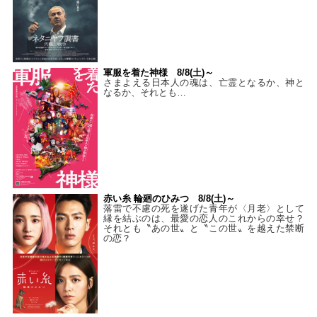
軍服を着た神様 8/8(土)～
さまよえる日本人の魂は、亡霊となるか、神と
なるか、それとも…
赤い糸 輪廻のひみつ 8/8(土)～
落雷で不慮の死を遂げた青年が〈月老〉として
縁を結ぶのは、最愛の恋人のこれからの幸せ？
それとも〝あの世〟と〝この世〟を越えた禁断
の恋？