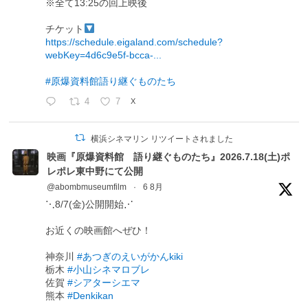
※全て13:25の回上映後
チケット
https://schedule.eigaland.com/schedule?
webKey=4d6c9e5f-bcca-...
#原爆資料館語り継ぐものたち
4
7
X
横浜シネマリン リツイートされました
映画『原爆資料館 語り継ぐものたち』2026.7.18(土)ポ
レポレ東中野にて公開
@abombmuseumfilm
·
6 8月
⋱8/7(金)公開開始⋰
お近くの映画館へぜひ！
神奈川
#あつぎのえいがかんkiki
栃木
#小山シネマロブレ
佐賀
#シアターシエマ
熊本
#Denkikan