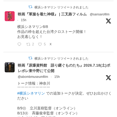
横浜シネマリン リツイートされました
映画『軍服を着た神様』 | 三叉路フィルム
@sansarofilm
·
15h
横浜シネマリン8/8
作品の枠を超えた台湾クロストーク開催！
お見逃しなく！
2
5
X
横浜シネマリン リツイートされました
映画『原爆資料館 語り継ぐものたち』2026.7.18(土)ポ
レポレ東中野にて公開
@abombmuseumfilm
·
15h
トーク情報：神奈川
￣￣￣￣￣￣￣￣￣
#横浜シネマリン
での追加トークが決定。ぜひお出かけく
ださい
8/9㊐ 立川直樹監督（オンライン）
8/13㊍ 斉藤俊幸監督（オンライン）