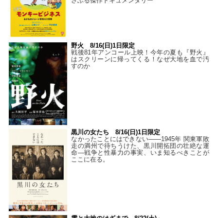
さぶる傑作ドキュメンタリー
野火 8/16(日)1日限定
戦後81年アンコール上映！今年の夏も『野火』
はスクリーンに帰ってくる！なぜ大地を血で汚
すのか
黒川の女たち 8/16(日)1日限定
なかったことにはできない——1945年 関東軍敗
走の満州で待ちうけた、黒川開拓団の壮絶な運
命―戦争と性暴力の事実、いま知るべきことが
ここに在る。