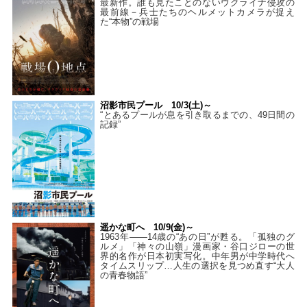
最新作。誰も見たことのないウクライナ侵攻の
最前線－兵士たちのヘルメットカメラが捉え
た“本物”の戦場
沼影市民プール 10/3(土)～
“とあるプールが息を引き取るまでの、49日間の
記録”
遥かな町へ 10/9(金)～
1963年――14歳の“あの日”が甦る。「孤独のグ
ルメ」「神々の山嶺」漫画家・谷口ジローの世
界的名作が日本初実写化。中年男が中学時代へ
タイムスリップ…人生の選択を見つめ直す“大人
の青春物語”