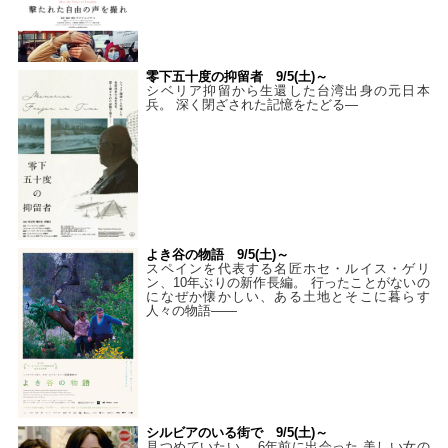
零下五十度の抑留者 9/5(土)～
シベリア抑留から生還した台湾出身の元日本
兵。 深く閉ざされた記憶をたどる—
よき谷の物語 9/5(土)～
スペインを代表する名匠ホセ・ルイス・ゲリ
ン、10年ぶりの新作長編。 行ったことがないの
になぜか懐かしい、ある土地とそこに暮らす
人々の物語――
シルビアのいる街で 9/5(土)～
見つめていたい。 6年前に出会った 美しい女の