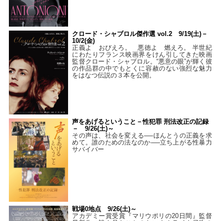
クロード・シャブロル傑作選 vol.2 9/19(土)－
10/2(金)
正義よ おびえろ。 悪徳よ 燃えろ。 半世紀
にわたりフランス映画界をけん引してきた映画
監督クロード・シャブロル。“悪意の眼”が輝く彼
の作品群の中でもとくに容赦のない強烈な魅力
をはなつ伝説の３本を公開。
声をあげるということ－性犯罪 刑法改正の記録
－ 9/26(土)～
その声は、社会を変える──ほんとうの正義を求
めて。誰のための法なのか──立ち上がる性暴力
サバイバー
戦場0地点 9/26(土)～
アカデミー賞受賞『マリウポリの20日間』監督