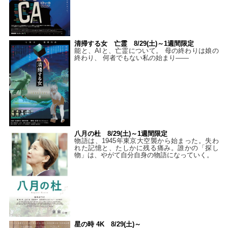
清掃する女 亡霊 8/29(土)～1週間限定
能と、AIと、亡霊について。 母の終わりは娘の
終わり、 何者でもない私の始まり――
八月の杜 8/29(土)～1週間限定
物語は、1945年東京大空襲から始まった。失わ
れた記憶と、たしかに残る痛み。誰かの「探し
物」は、やがて自分自身の物語になっていく。
星の時 4K 8/29(土)～