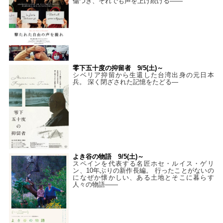
傷つき、それでも声を上げ続ける——
零下五十度の抑留者 9/5(土)～
シベリア抑留から生還した台湾出身の元日本
兵。 深く閉ざされた記憶をたどる—
よき谷の物語 9/5(土)～
スペインを代表する名匠ホセ・ルイス・ゲリ
ン、10年ぶりの新作長編。 行ったことがないの
になぜか懐かしい、ある土地とそこに暮らす
人々の物語――