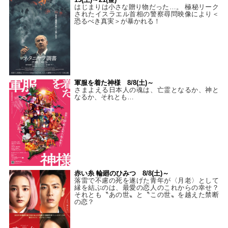
はじまりは小さな贈り物だった…。 極秘リーク
されたイスラエル首相の警察尋問映像により＜
恐るべき真実＞が暴かれる！
軍服を着た神様 8/8(土)～
さまよえる日本人の魂は、亡霊となるか、神と
なるか、それとも…
赤い糸 輪廻のひみつ 8/8(土)～
落雷で不慮の死を遂げた青年が〈月老〉として
縁を結ぶのは、最愛の恋人のこれからの幸せ？
それとも〝あの世〟と〝この世〟を越えた禁断
の恋？