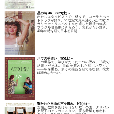
星の時 4K 8/29(土)～
わたしはタイピストで、処⼥で、コーラとホッ
トドッグが好き。“20世紀で最も謎めいた作家”ク
ラリッセ・リスペクトルが遺した最後の物語。
ブラジル映画史にきらめく、忘れがたい輝き。
40年の時を経て⽇本初公開
ハワの手習い 9/5(土)～
この世界で、学びがたった一つの望み。13歳で
結婚させられ、自由を奪われた母〈ハワ〉。
——年を重ね、多くの挫折を経てもなお、彼女
は諦めなかった。
撃たれた自由の声を撮れ 9/5(土)～
女性が教育を受けられない唯一の国、タリバン
支配下のアフガニスタン。夢も希望も奪われ、