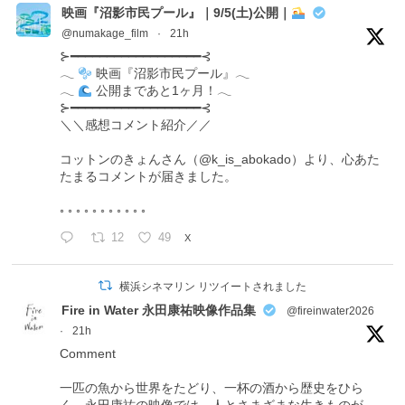
映画『沼影市民プール』｜9/5(土)公開｜
@numakage_film
·
21h
⊱━━━━━━━━━━━━━━━━━━⊰
𓂃
映画『沼影市民プール』𓂃
𓂃
公開まであと1ヶ月！𓂃
⊱━━━━━━━━━━━━━━━━━━⊰
＼＼感想コメント紹介／／
コットンのきょんさん（@k_is_abokado）より、心あた
たまるコメントが届きました。
◦ ◦ ◦ ◦ ◦ ◦ ◦ ◦ ◦ ◦ ◦
12
49
X
横浜シネマリン リツイートされました
Fire in Water 永田康祐映像作品集
@fireinwater2026
·
21h
Comment
一匹の魚から世界をたどり、一杯の酒から歴史をひら