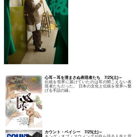
心耳～耳を澄まさぬ表現者たち 7/25(土)～
伝統を世界に届けていたのは耳の聞こえない表
現者たちだった。 日本の文化と伝統を世界へ繋
げる手話の縁。
カウント・ベイシー 7/25(土)～
キング・オブ・スウィングが自ら語る人生と音