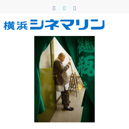
コ
ン
テ
ン
横
ツ
へ
浜
ス
キ
シ
ッ
プ
ネ
マ
リ
ン