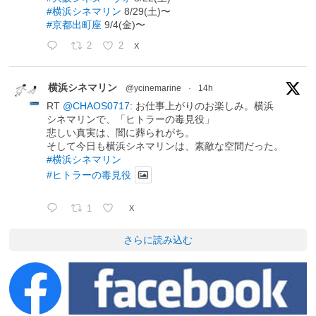
#横浜シネマリン
8/29(土)〜
#京都出町座
9/4(金)〜
2
2
X
横浜シネマリン
@ycinemarine
·
14h
RT
@CHAOS0717
: お仕事上がりのお楽しみ。横浜
シネマリンで、「ヒトラーの毒見役」
悲しい真実は、闇に葬られがち。
そして今日も横浜シネマリンは、素敵な空間だった。
#横浜シネマリン
#ヒトラーの毒見役
1
X
さらに読み込む