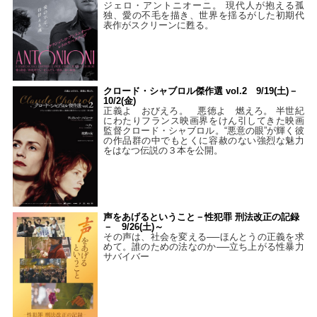
ジェロ・アントニオーニ。 現代人が抱える孤
独、愛の不毛を描き、世界を揺るがした初期代
表作がスクリーンに甦る。
クロード・シャブロル傑作選 vol.2 9/19(土)－
10/2(金)
正義よ おびえろ。 悪徳よ 燃えろ。 半世紀
にわたりフランス映画界をけん引してきた映画
監督クロード・シャブロル。“悪意の眼”が輝く彼
の作品群の中でもとくに容赦のない強烈な魅力
をはなつ伝説の３本を公開。
声をあげるということ－性犯罪 刑法改正の記録
－ 9/26(土)～
その声は、社会を変える──ほんとうの正義を求
めて。誰のための法なのか──立ち上がる性暴力
サバイバー