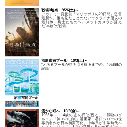
戦場0地点 9/26(土)～
アカデミー賞受賞『マリウポリの20日間』監督
最新作。誰も見たことのないウクライナ侵攻の
最前線－兵士たちのヘルメットカメラが捉え
た“本物”の戦場
沼影市民プール 10/3(土)～
“とあるプールが息を引き取るまでの、49日間の
記録”
遥かな町へ 10/9(金)～
1963年――14歳の“あの日”が甦る。「孤独のグ
ルメ」「神々の山嶺」漫画家・谷口ジローの世
界的名作が日本初実写化。中年男が中学時代へ
タイムスリップ…人生の選択を見つめ直す“大人