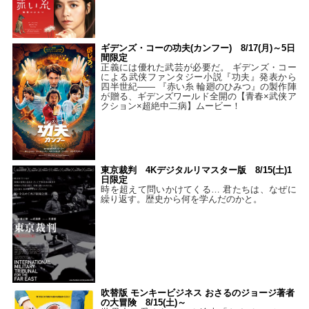
ギデンズ・コーの功夫(カンフー) 8/17(月)～5日
間限定
正義には優れた武芸が必要だ。 ギデンズ・コー
による武侠ファンタジー小説『功夫』発表から
四半世紀―― 『赤い糸 輪廻のひみつ』の製作陣
が贈る、ギデンズワールド全開の【青春×武侠ア
クション×超絶中二病】ムービー！
東京裁判 4Kデジタルリマスター版 8/15(土)1
日限定
時を超えて問いかけてくる… 君たちは、なぜに
繰り返す。歴史から何を学んだのかと。
吹替版 モンキービジネス おさるのジョージ著者
の大冒険 8/15(土)～