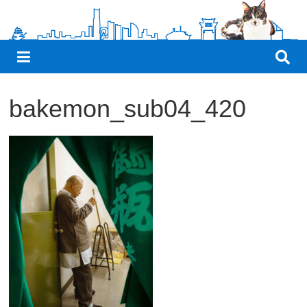
観
た
い
映
画
bakemon_sub04_420
は
こ
の
街
で