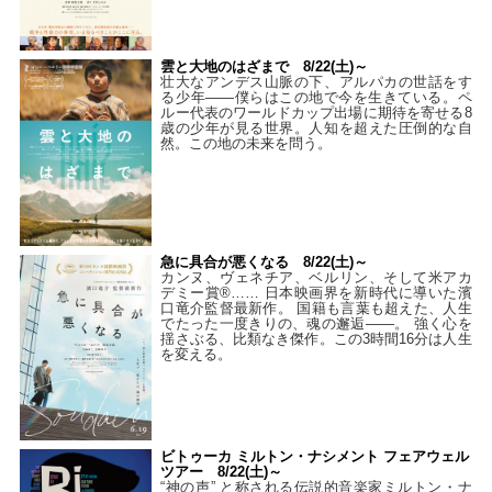
雲と大地のはざまで 8/22(土)～
壮大なアンデス山脈の下、アルパカの世話をす
る少年――僕らはこの地で今を生きている。ペ
ルー代表のワールドカップ出場に期待を寄せる8
歳の少年が見る世界。人知を超えた圧倒的な自
然。この地の未来を問う。
急に具合が悪くなる 8/22(土)～
カンヌ、ヴェネチア、ベルリン、そして米アカ
デミー賞®…… 日本映画界を新時代に導いた濱
口竜介監督最新作。 国籍も言葉も超えた、人生
でたった一度きりの、魂の邂逅――。 強く心を
揺さぶる、比類なき傑作。この3時間16分は人生
を変える。
ビトゥーカ ミルトン・ナシメント フェアウェル
ツアー 8/22(土)～
“神の声” と称される伝説的音楽家ミルトン・ナ