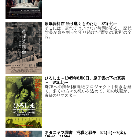
原爆資料館 語り継ぐものたち 8/1(土)～
そこには、忘れてはいけない時間がある。 歴代
館長が命を削って守り続けた”歴史の現場”の全
容。
ひろしま－1945年8月6日、原子雲の下の真実
－ 8/1(土)～
奇跡への情熱[核廃絶プロジェクト] 長きを経
て、多くの方々の想いを込めて、幻の映画が、
奇跡のリマスター
ネタニヤフ調書 汚職と戦争 8/1(土)～7(金),
15(土)～21(金)