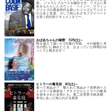
楽。 ジャズとブルースを融合させ、リズムに革
命をもたらしたカウント・ベイシー。スウィン
グジャズの黄金時代を築いたジャズピアニスト
の人生と音楽、そして知られざるプライベート
を追う自伝的ドキュメンタリー。
おばあちゃんの秘密 7/25(土)～
時を超えて届いた131通の手紙。 その秘密と本
当の想いに触れたとき、止まっていた時間がゆ
っくりと動き出す―
ヒトラーの毒見役 8/1(土)～
食べて死ぬか？ 撃たれて死ぬか？世界的ベス
トセラーを映画化！ナチスからヒトラーの毒見
を命令された女性たち。第二次世界大戦末期、
本当にあった知られざる真実