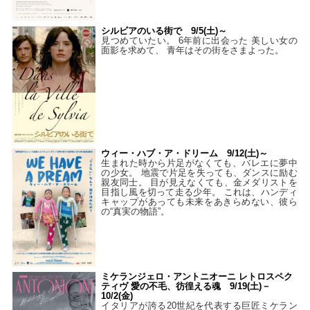
シルビアのいる街で 9/5(土)～
見つめていたい。 6年前に出会った 美しい女の
面影を求めて、 青年はその街をさまよった。
ウィー・ハブ・ア・ドリーム 9/12(土)～
生まれた時から片足がなくても、バレエに夢中
の少女。 地震で片足を失っても、ダンスに励む
親友同士。 目が見えなくても、金メダリストを
目指し風を切って走る少年。 これは、ハンディ
キャップがあっても未来をあきらめない、彼ら
の“真実の物語”。
ミケランジェロ・アントニオーニ レトロスペク
ティヴ 愛の不毛、彷徨える魂 9/19(土)－
10/2(金)
イタリアが誇る20世紀を代表する巨匠ミケラン