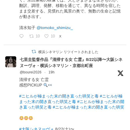
く。永田康祐の映像では、人とさまざまな生きものが、
翻訳、調理、発酵、移動を通じて、異なる時間を宿した
まま交差する。見慣れた風景の奥で、無数の生命と記憶
が動き出す。
清水知子
@tomoko_shimizu_
10
10
X
横浜シネマリン リツイートされました
七里圭監督作品『清掃する女 亡霊』8/22以降〜大阪シネ
ヌーヴォ・横浜シネマリン・京都出町座
@bourei2026
·
19h
清掃する女 亡霊
感想PICKUP
#ニヒルが極まった末の開き直った哄笑と毒
#ニヒルが極
まった末の開き直った哄笑と毒
#ニヒルが極まった末の開
き直った哄笑と毒
#ニヒルが極まった末の開き直った哄笑
#大阪シネヌーヴォ
8/22(土)〜