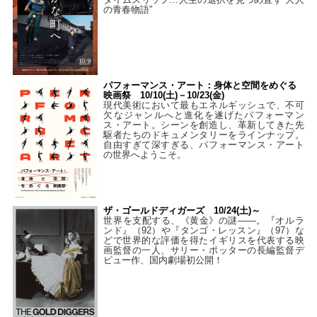
の青春物語”
パフォーマンス・アート：身体と空間をめぐる
映画祭 10/10(土)－10/23(金)
現代美術において最もエネルギッシュで、不可
欠なジャンルへと進化を遂げたパフォーマン
ス・アート。シーンを創造し、革新してきた先
駆者たちのドキュメンタリーをラインナップ。
自由すぎて深すぎる、パフォーマンス・アート
の世界へようこそ。
ザ・ゴールドディガーズ 10/24(土)～
世界を支配する、《黄金》の謎――。『オルラ
ンド』（92）や『タンゴ・レッスン』（97）な
どで世界的な評価を得たイギリスを代表する映
画監督の一人、サリー・ポッターの長編監督デ
ビュー作、国内劇場初公開！