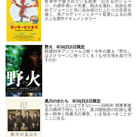
世界中で愛されている絵本「おさるのジョー
ジ」の原作者レイ夫妻。戦火を逃れ、自由を求
めてジョージと共に歩み続けたふたりの生涯を
描く、米アカデミーノミネート監督による心揺
さぶる傑作ドキュメンタリー
野火 8/16(日)1日限定
戦後81年アンコール上映！今年の夏も『野火』
はスクリーンに帰ってくる！なぜ大地を血で汚
すのか
黒川の女たち 8/16(日)1日限定
なかったことにはできない——1945年 関東軍敗
走の満州で待ちうけた、黒川開拓団の壮絶な運
命―戦争と性暴力の事実、いま知るべきことが
ここに在る。