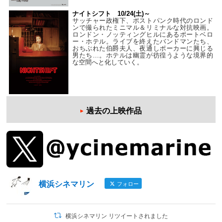
ナイトシフト 10/24(土)～
サッチャー政権下、ポストパンク時代のロンド
ンで撮られたミニマル＆リミナルな対抗映画。
ロンドン・ノッティングヒルにあるポートベロ
ー・ホテル。ライブを終えたバンドマンたち、
おちぶれた伯爵夫人、夜通しポーカーに興じる
男たち…。ホテルは幽霊が彷徨うような境界的
な空間へと化していく。
過去の上映作品
横浜シネマリン
フォロー
横浜シネマリン リツイートされました