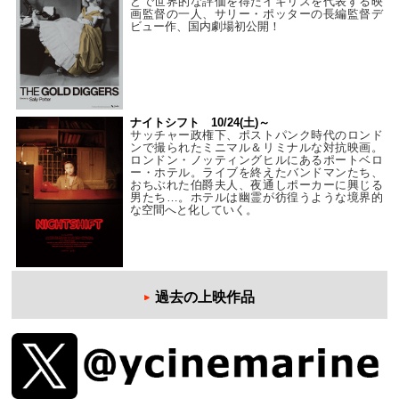
どで世界的な評価を得たイギリスを代表する映
画監督の一人、サリー・ポッターの長編監督デ
ビュー作、国内劇場初公開！
ナイトシフト 10/24(土)～
サッチャー政権下、ポストパンク時代のロンド
ンで撮られたミニマル＆リミナルな対抗映画。
ロンドン・ノッティングヒルにあるポートベロ
ー・ホテル。ライブを終えたバンドマンたち、
おちぶれた伯爵夫人、夜通しポーカーに興じる
男たち…。ホテルは幽霊が彷徨うような境界的
な空間へと化していく。
過去の上映作品