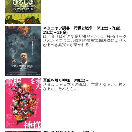
ネタニヤフ調書 汚職と戦争 8/1(土)～7(金),
15(土)～21(金)
はじまりは小さな贈り物だった…。 極秘リーク
されたイスラエル首相の警察尋問映像により＜
恐るべき真実＞が暴かれる！
軍服を着た神様 8/8(土)～
さまよえる日本人の魂は、亡霊となるか、神と
なるか、それとも…