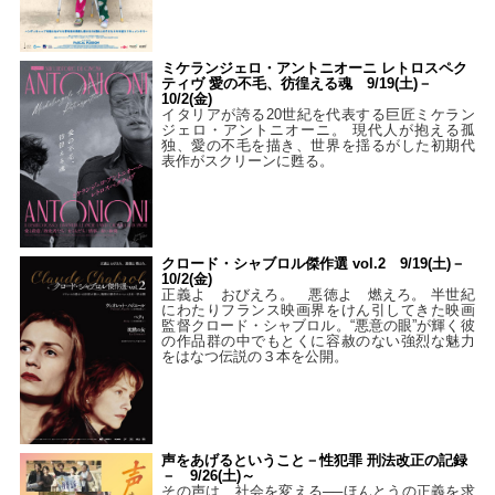
ミケランジェロ・アントニオーニ レトロスペク
ティヴ 愛の不毛、彷徨える魂 9/19(土)－
10/2(金)
イタリアが誇る20世紀を代表する巨匠ミケラン
ジェロ・アントニオーニ。 現代人が抱える孤
独、愛の不毛を描き、世界を揺るがした初期代
表作がスクリーンに甦る。
クロード・シャブロル傑作選 vol.2 9/19(土)－
10/2(金)
正義よ おびえろ。 悪徳よ 燃えろ。 半世紀
にわたりフランス映画界をけん引してきた映画
監督クロード・シャブロル。“悪意の眼”が輝く彼
の作品群の中でもとくに容赦のない強烈な魅力
をはなつ伝説の３本を公開。
声をあげるということ－性犯罪 刑法改正の記録
－ 9/26(土)～
その声は、社会を変える──ほんとうの正義を求