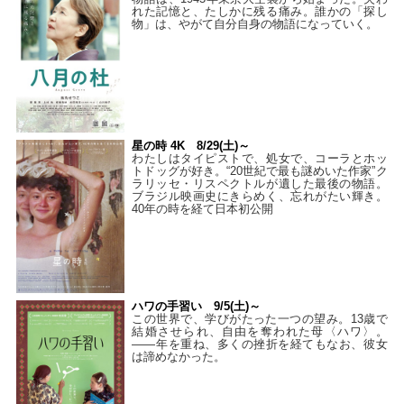
れた記憶と、たしかに残る痛み。誰かの「探し
物」は、やがて自分自身の物語になっていく。
星の時 4K 8/29(土)～
わたしはタイピストで、処⼥で、コーラとホッ
トドッグが好き。“20世紀で最も謎めいた作家”ク
ラリッセ・リスペクトルが遺した最後の物語。
ブラジル映画史にきらめく、忘れがたい輝き。
40年の時を経て⽇本初公開
ハワの手習い 9/5(土)～
この世界で、学びがたった一つの望み。13歳で
結婚させられ、自由を奪われた母〈ハワ〉。
——年を重ね、多くの挫折を経てもなお、彼女
は諦めなかった。