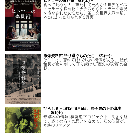
ヒトラーの毒見役 8/1(土)～
食べて死ぬか？ 撃たれて死ぬか？世界的ベス
トセラーを映画化！ナチスからヒトラーの毒見
を命令された女性たち。第二次世界大戦末期、
本当にあった知られざる真実
原爆資料館 語り継ぐものたち 8/1(土)～
そこには、忘れてはいけない時間がある。 歴代
館長が命を削って守り続けた”歴史の現場”の全
容。
ひろしま－1945年8月6日、原子雲の下の真実
－ 8/1(土)～
奇跡への情熱[核廃絶プロジェクト] 長きを経
て、多くの方々の想いを込めて、幻の映画が、
奇跡のリマスター