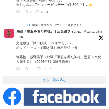
台湾関連作品の連続3本立てだ！
※ちなみに17㈪はサービスデーで¥1,300ですよ
2
4
X
横浜シネマリン リツイートされました
映画『軍服を着た神様』 | 三叉路フィルム
@sansarofilm
·
8h
文化放送「武田砂鉄 ラジオマガジン」
ポッドキャストで聞き逃し無料配信中
遠藤協・藤野陽平（映画『軍服を着た神様』監督＆文化
人類学者）（2026年8月3日放送分）
12
21
X
さらに読み込む