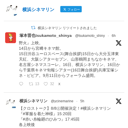
横浜シネマリン
フォロー
横浜シネマリン リツイートされました
塚本晋也tsukamoto_shinya
@tsukamoto_shiny
·
6h
野火』上映。
14日から宮﨑キネマ館。
15日渋谷ユーロスペース(舞台挨拶)15日から大分玉津東
天紅、大阪シアターセブン、山形鶴岡まちなかキネマ、
名古屋シネマスコーレ。16日、横浜シネマリン、16日か
ら千葉県キネマ旬報シアター(16日舞台挨拶)兵庫宝塚シ
ネ・ピピア。9月11日からフォーラム盛岡。
13
32
X
横浜シネマリン
@ycinemarine
·
5h
【クロストーク】8/8㊏開催決定！#横浜シネマリン
『#軍服を着た神様』15:20回
『#赤い糸輪廻のひみつ』17:45回
各上映後