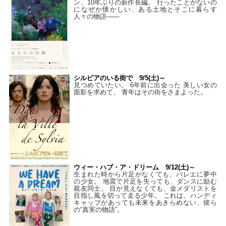
ン、10年ぶりの新作長編。 行ったことがないの
になぜか懐かしい、ある土地とそこに暮らす
人々の物語――
シルビアのいる街で 9/5(土)～
見つめていたい。 6年前に出会った 美しい女の
面影を求めて、 青年はその街をさまよった。
ウィー・ハブ・ア・ドリーム 9/12(土)～
生まれた時から片足がなくても、バレエに夢中
の少女。 地震で片足を失っても、ダンスに励む
親友同士。 目が見えなくても、金メダリストを
目指し風を切って走る少年。 これは、ハンディ
キャップがあっても未来をあきらめない、彼ら
の“真実の物語”。