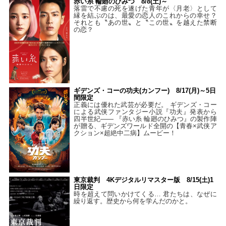
赤い糸 輪廻のひみつ 8/8(土)～
落雷で不慮の死を遂げた青年が〈月老〉として
縁を結ぶのは、最愛の恋人のこれからの幸せ？
それとも〝あの世〟と〝この世〟を越えた禁断
の恋？
ギデンズ・コーの功夫(カンフー) 8/17(月)～5日
間限定
正義には優れた武芸が必要だ。 ギデンズ・コー
による武侠ファンタジー小説『功夫』発表から
四半世紀―― 『赤い糸 輪廻のひみつ』の製作陣
が贈る、ギデンズワールド全開の【青春×武侠ア
クション×超絶中二病】ムービー！
東京裁判 4Kデジタルリマスター版 8/15(土)1
日限定
時を超えて問いかけてくる… 君たちは、なぜに
繰り返す。歴史から何を学んだのかと。