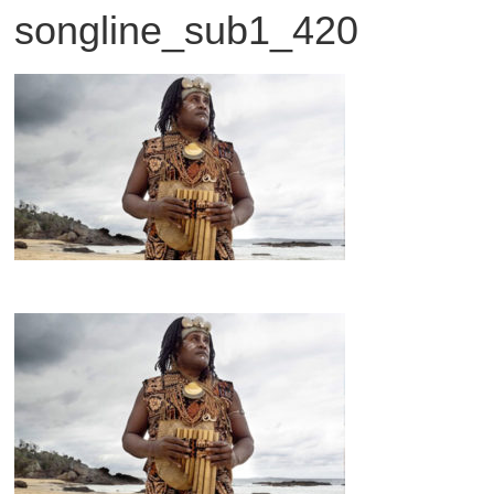
songline_sub1_420
観
た
い
映
画
は
こ
の
街
で