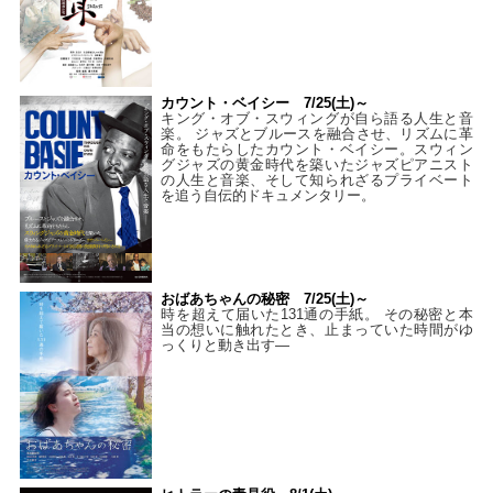
カウント・ベイシー 7/25(土)～
キング・オブ・スウィングが自ら語る人生と音
楽。 ジャズとブルースを融合させ、リズムに革
命をもたらしたカウント・ベイシー。スウィン
グジャズの黄金時代を築いたジャズピアニスト
の人生と音楽、そして知られざるプライベート
を追う自伝的ドキュメンタリー。
おばあちゃんの秘密 7/25(土)～
時を超えて届いた131通の手紙。 その秘密と本
当の想いに触れたとき、止まっていた時間がゆ
っくりと動き出す―