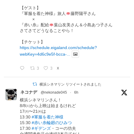
【ゲスト】
『軍服を着た神様』旅人
藤野陽平さん
×
『赤い糸』配給
葉山友美さん＆小島あつ子さん
さてさてどうなることやら！
【チケット】
https://schedule.eigaland.com/schedule?
webKey=4d6c9e5f-bcca-...
3
3
X
横浜シネマリン リツイートされました
ネコナデ
@nekonade045
·
6h
横浜シネマリンさん！
8/8㈯から上映は始まるけれど
17㈪〜21㈭は
13:30
#軍服を着た神様
15:30
#赤い糸輪廻のひみつ
17:30
#ギデンズ
・コーの功夫