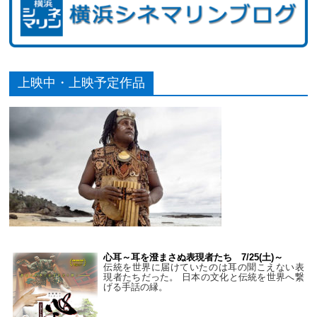
上映中・上映予定作品
心耳～耳を澄まさぬ表現者たち 7/25(土)～
伝統を世界に届けていたのは耳の聞こえない表
現者たちだった。 日本の文化と伝統を世界へ繋
げる手話の縁。