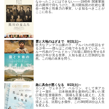
なかったことにはできない——1945年 関東軍敗
走の満州で待ちうけた、黒川開拓団の壮絶な運
命―戦争と性暴力の事実、いま知るべきことが
ここに在る。
雲と大地のはざまで 8/22(土)～
壮大なアンデス山脈の下、アルパカの世話をす
る少年――僕らはこの地で今を生きている。ペ
ルー代表のワールドカップ出場に期待を寄せる8
歳の少年が見る世界。人知を超えた圧倒的な自
然。この地の未来を問う。
急に具合が悪くなる 8/22(土)～
カンヌ、ヴェネチア、ベルリン、そして米アカ
デミー賞®…… 日本映画界を新時代に導いた濱
口竜介監督最新作。 国籍も言葉も超えた、人生
でたった一度きりの、魂の邂逅――。 強く心を
揺さぶる、比類なき傑作。この3時間16分は人生
を変える。