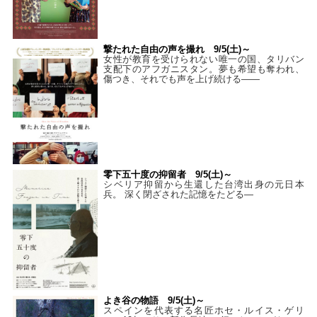
撃たれた自由の声を撮れ 9/5(土)～
女性が教育を受けられない唯一の国、タリバン
支配下のアフガニスタン。夢も希望も奪われ、
傷つき、それでも声を上げ続ける——
零下五十度の抑留者 9/5(土)～
シベリア抑留から生還した台湾出身の元日本
兵。 深く閉ざされた記憶をたどる—
よき谷の物語 9/5(土)～
スペインを代表する名匠ホセ・ルイス・ゲリ