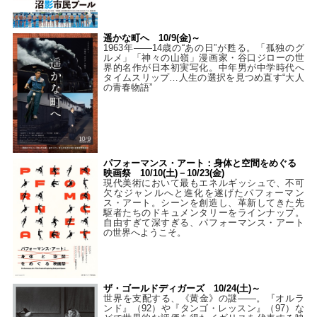
遥かな町へ 10/9(金)～
1963年――14歳の“あの日”が甦る。「孤独のグ
ルメ」「神々の山嶺」漫画家・谷口ジローの世
界的名作が日本初実写化。中年男が中学時代へ
タイムスリップ…人生の選択を見つめ直す“大人
の青春物語”
パフォーマンス・アート：身体と空間をめぐる
映画祭 10/10(土)－10/23(金)
現代美術において最もエネルギッシュで、不可
欠なジャンルへと進化を遂げたパフォーマン
ス・アート。シーンを創造し、革新してきた先
駆者たちのドキュメンタリーをラインナップ。
自由すぎて深すぎる、パフォーマンス・アート
の世界へようこそ。
ザ・ゴールドディガーズ 10/24(土)～
世界を支配する、《黄金》の謎――。『オルラ
ンド』（92）や『タンゴ・レッスン』（97）な