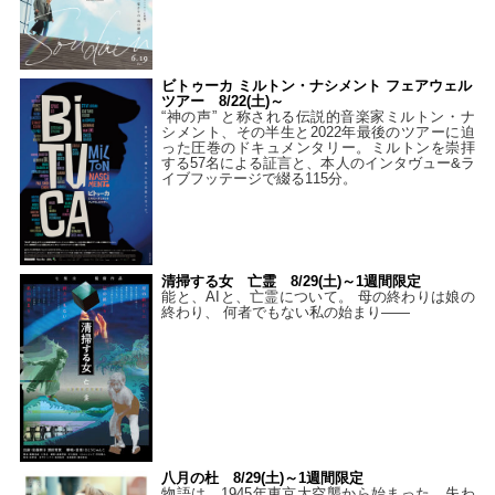
ビトゥーカ ミルトン・ナシメント フェアウェル
ツアー 8/22(土)～
“神の声” と称される伝説的音楽家ミルトン・ナ
シメント、その半生と2022年最後のツアーに迫
った圧巻のドキュメンタリー。ミルトンを崇拝
する57名による証言と、本人のインタヴュー&ラ
イブフッテージで綴る115分。
清掃する女 亡霊 8/29(土)～1週間限定
能と、AIと、亡霊について。 母の終わりは娘の
終わり、 何者でもない私の始まり――
八月の杜 8/29(土)～1週間限定
物語は、1945年東京大空襲から始まった。失わ