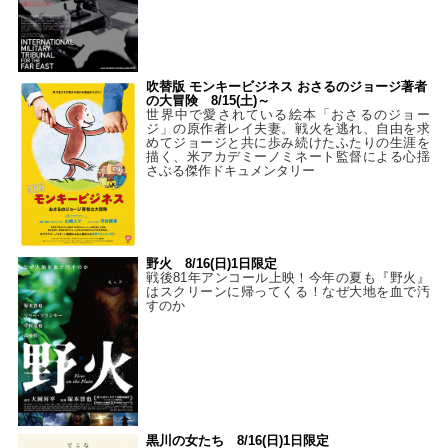
吹替版 モンキービジネス おさるのジョージ著者
の大冒険 8/15(土)～
世界中で愛されている絵本「おさるのジョー
ジ」の原作者レイ夫妻。戦火を逃れ、自由を求
めてジョージと共に歩み続けたふたりの生涯を
描く、米アカデミーノミネート監督による心揺
さぶる傑作ドキュメンタリー
野火 8/16(日)1日限定
戦後81年アンコール上映！今年の夏も『野火』
はスクリーンに帰ってくる！なぜ大地を血で汚
すのか
黒川の女たち 8/16(日)1日限定