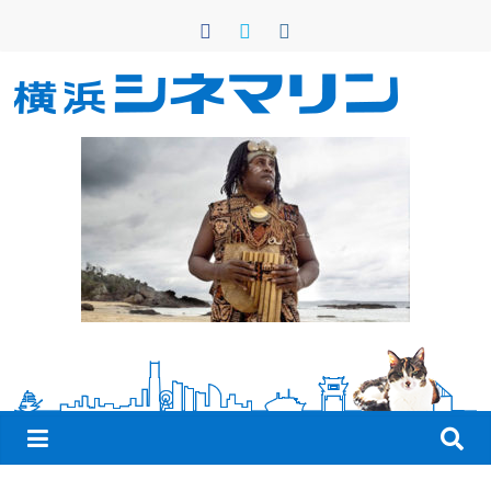
コ
ン
テ
ン
横
ツ
へ
浜
ス
キ
シ
ッ
プ
ネ
マ
リ
ン