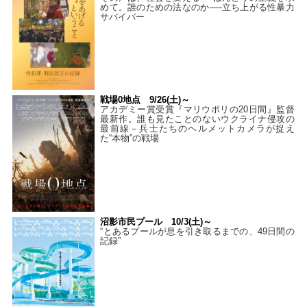
めて。誰のための法なのか──立ち上がる性暴力
サバイバー
戦場0地点 9/26(土)～
アカデミー賞受賞『マリウポリの20日間』監督
最新作。誰も見たことのないウクライナ侵攻の
最前線－兵士たちのヘルメットカメラが捉え
た“本物”の戦場
沼影市民プール 10/3(土)～
“とあるプールが息を引き取るまでの、49日間の
記録”