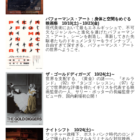
パフォーマンス・アート：身体と空間をめぐる
映画祭 10/10(土)－10/23(金)
現代美術において最もエネルギッシュで、不可
欠なジャンルへと進化を遂げたパフォーマン
ス・アート。シーンを創造し、革新してきた先
駆者たちのドキュメンタリーをラインナップ。
自由すぎて深すぎる、パフォーマンス・アート
の世界へようこそ。
ザ・ゴールドディガーズ 10/24(土)～
世界を支配する、《黄金》の謎――。『オルラ
ンド』（92）や『タンゴ・レッスン』（97）な
どで世界的な評価を得たイギリスを代表する映
画監督の一人、サリー・ポッターの長編監督デ
ビュー作、国内劇場初公開！
ナイトシフト 10/24(土)～
サッチャー政権下、ポストパンク時代のロンド
ンで撮られたミニマル＆リミナルな対抗映画。