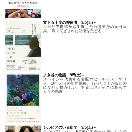
零下五十度の抑留者 9/5(土)～
シベリア抑留から生還した台湾出身の元日本
兵。 深く閉ざされた記憶をたどる—
よき谷の物語 9/5(土)～
スペインを代表する名匠ホセ・ルイス・ゲリ
ン、10年ぶりの新作長編。 行ったことがないの
になぜか懐かしい、ある土地とそこに暮らす
人々の物語――
シルビアのいる街で 9/5(土)～
見つめていたい。 6年前に出会った 美しい女の