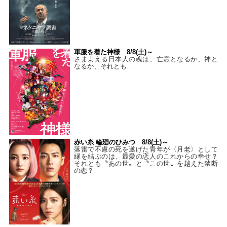
軍服を着た神様 8/8(土)～
さまよえる日本人の魂は、亡霊となるか、神と
なるか、それとも…
赤い糸 輪廻のひみつ 8/8(土)～
落雷で不慮の死を遂げた青年が〈月老〉として
縁を結ぶのは、最愛の恋人のこれからの幸せ？
それとも〝あの世〟と〝この世〟を越えた禁断
の恋？