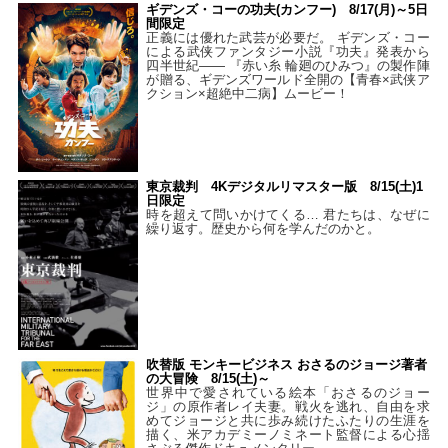
ギデンズ・コーの功夫(カンフー) 8/17(月)～5日
間限定
正義には優れた武芸が必要だ。 ギデンズ・コー
による武侠ファンタジー小説『功夫』発表から
四半世紀―― 『赤い糸 輪廻のひみつ』の製作陣
が贈る、ギデンズワールド全開の【青春×武侠ア
クション×超絶中二病】ムービー！
東京裁判 4Kデジタルリマスター版 8/15(土)1
日限定
時を超えて問いかけてくる… 君たちは、なぜに
繰り返す。歴史から何を学んだのかと。
吹替版 モンキービジネス おさるのジョージ著者
の大冒険 8/15(土)～
世界中で愛されている絵本「おさるのジョー
ジ」の原作者レイ夫妻。戦火を逃れ、自由を求
めてジョージと共に歩み続けたふたりの生涯を
描く、米アカデミーノミネート監督による心揺