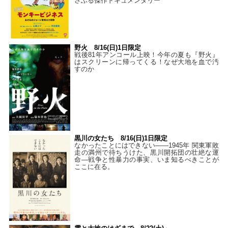
さぶる傑作ドキュメンタリー
野火 8/16(日)1日限定
戦後81年アンコール上映！今年の夏も『野火』
はスクリーンに帰ってくる！なぜ大地を血で汚
すのか
黒川の女たち 8/16(日)1日限定
なかったことにはできない——1945年 関東軍敗
走の満州で待ちうけた、黒川開拓団の壮絶な運
命―戦争と性暴力の事実、いま知るべきことが
ここに在る。