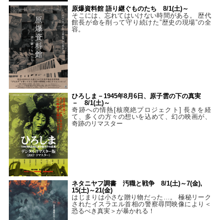
原爆資料館 語り継ぐものたち 8/1(土)～
そこには、忘れてはいけない時間がある。 歴代
館長が命を削って守り続けた”歴史の現場”の全
容。
ひろしま－1945年8月6日、原子雲の下の真実
－ 8/1(土)～
奇跡への情熱[核廃絶プロジェクト] 長きを経
て、多くの方々の想いを込めて、幻の映画が、
奇跡のリマスター
ネタニヤフ調書 汚職と戦争 8/1(土)～7(金),
15(土)～21(金)
はじまりは小さな贈り物だった…。 極秘リーク
されたイスラエル首相の警察尋問映像により＜
恐るべき真実＞が暴かれる！