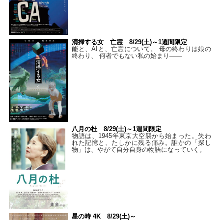
清掃する女 亡霊 8/29(土)～1週間限定
能と、AIと、亡霊について。 母の終わりは娘の
終わり、 何者でもない私の始まり――
八月の杜 8/29(土)～1週間限定
物語は、1945年東京大空襲から始まった。失わ
れた記憶と、たしかに残る痛み。誰かの「探し
物」は、やがて自分自身の物語になっていく。
星の時 4K 8/29(土)～