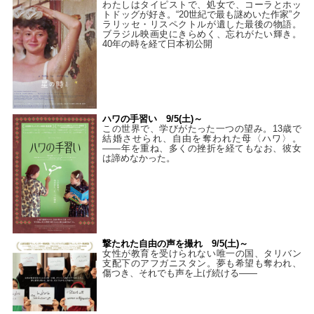
わたしはタイピストで、処⼥で、コーラとホッ
トドッグが好き。“20世紀で最も謎めいた作家”ク
ラリッセ・リスペクトルが遺した最後の物語。
ブラジル映画史にきらめく、忘れがたい輝き。
40年の時を経て⽇本初公開
ハワの手習い 9/5(土)～
この世界で、学びがたった一つの望み。13歳で
結婚させられ、自由を奪われた母〈ハワ〉。
——年を重ね、多くの挫折を経てもなお、彼女
は諦めなかった。
撃たれた自由の声を撮れ 9/5(土)～
女性が教育を受けられない唯一の国、タリバン
支配下のアフガニスタン。夢も希望も奪われ、
傷つき、それでも声を上げ続ける——