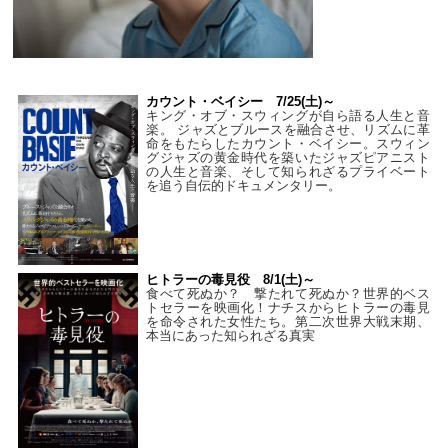
カウント・ベイシー 7/25(土)～
キング・オブ・スウィングが自ら語る人生と音
楽。 ジャズとブルースを融合させ、リズムに革
命をもたらしたカウント・ベイシー。スウィン
グジャズの黄金時代を築いたジャズピアニスト
の人生と音楽、そして知られざるプライベート
を追う自伝的ドキュメンタリー。
ヒトラーの毒見役 8/1(土)～
食べて死ぬか？ 撃たれて死ぬか？世界的ベス
トセラーを映画化！ナチスからヒトラーの毒見
を命令された女性たち。第二次世界大戦末期、
本当にあった知られざる真実