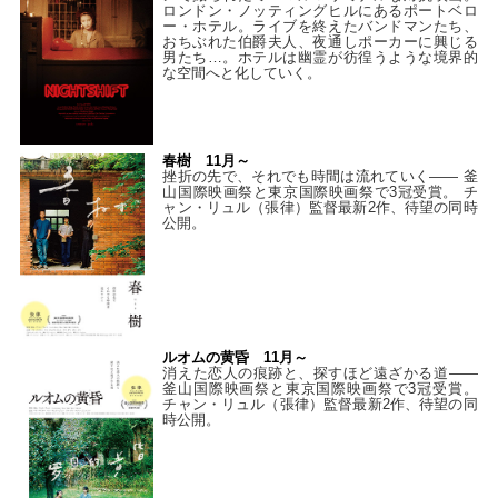
ロンドン・ノッティングヒルにあるポートベロ
ー・ホテル。ライブを終えたバンドマンたち、
おちぶれた伯爵夫人、夜通しポーカーに興じる
男たち…。ホテルは幽霊が彷徨うような境界的
な空間へと化していく。
春樹 11月～
挫折の先で、それでも時間は流れていく—— 釜
山国際映画祭と東京国際映画祭で3冠受賞。 チ
ャン・リュル（張律）監督最新2作、待望の同時
公開。
ルオムの黄昏 11月～
消えた恋人の痕跡と、探すほど遠ざかる道——
釜山国際映画祭と東京国際映画祭で3冠受賞。
チャン・リュル（張律）監督最新2作、待望の同
時公開。