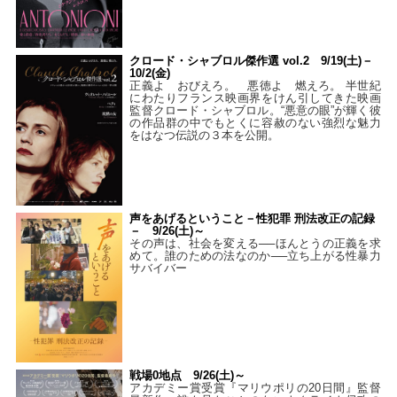
クロード・シャブロル傑作選 vol.2 9/19(土)－
10/2(金)
正義よ おびえろ。 悪徳よ 燃えろ。 半世紀
にわたりフランス映画界をけん引してきた映画
監督クロード・シャブロル。“悪意の眼”が輝く彼
の作品群の中でもとくに容赦のない強烈な魅力
をはなつ伝説の３本を公開。
声をあげるということ－性犯罪 刑法改正の記録
－ 9/26(土)～
その声は、社会を変える──ほんとうの正義を求
めて。誰のための法なのか──立ち上がる性暴力
サバイバー
戦場0地点 9/26(土)～
アカデミー賞受賞『マリウポリの20日間』監督