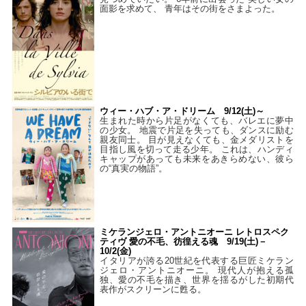
面影を求めて、 青年はその街をさまよった。
ウィー・ハブ・ア・ドリーム 9/12(土)～
生まれた時から片足がなくても、バレエに夢中
の少女。 地震で片足を失っても、ダンスに励む
親友同士。 目が見えなくても、金メダリストを
目指し風を切って走る少年。 これは、ハンディ
キャップがあっても未来をあきらめない、彼ら
の“真実の物語”。
ミケランジェロ・アントニオーニ レトロスペク
ティヴ 愛の不毛、彷徨える魂 9/19(土)－
10/2(金)
イタリアが誇る20世紀を代表する巨匠ミケラン
ジェロ・アントニオーニ。 現代人が抱える孤
独、愛の不毛を描き、世界を揺るがした初期代
表作がスクリーンに甦る。