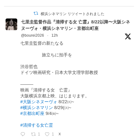
横浜シネマリン リツイートされました
七里圭監督作品『清掃する女 亡霊』8/22以降〜大阪シネ
ヌーヴォ・横浜シネマリン・京都出町座
@bourei2026
·
12h
七里圭監督の新たなる
旅立ちに拍手を
渋谷哲也
ドイツ映画研究・日本大学文理学部教授
―――
映画『清掃する女 亡霊』
大阪横浜京都上映、はじまります。
#大阪シネヌーヴォ
8/22㈯~
#横浜シネマリン
8/29(㈯~
#京都出町座
9/4㈮~
#清掃する女亡霊
1
1
X