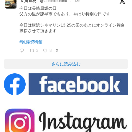
立川直樹
@tachihiroshima
·
13h
今日は長崎原爆の日
父方の里が諫早市でもあり、やはり特別な日です
今日は横浜シネマリン13:25の回のあとにオンライン舞台
挨拶させて頂きます
#原爆資料館
3
8
X
さらに読み込む