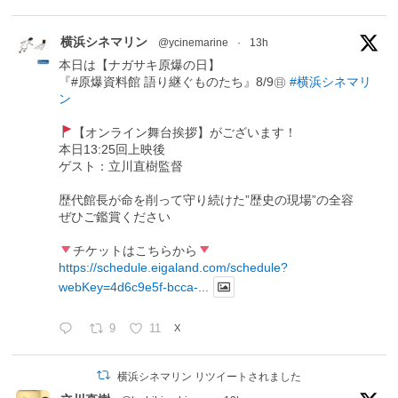
横浜シネマリン
@ycinemarine
·
13h
本日は【ナガサキ原爆の日】
『#原爆資料館 語り継ぐものたち』8/9㊐
#横浜シネマリ
ン
【オンライン舞台挨拶】がございます！
本日13:25回上映後
ゲスト：立川直樹監督
歴代館長が命を削って守り続けた”歴史の現場”の全容
ぜひご鑑賞ください
チケットはこちらから
https://schedule.eigaland.com/schedule?
webKey=4d6c9e5f-bcca-...
9
11
X
横浜シネマリン リツイートされました