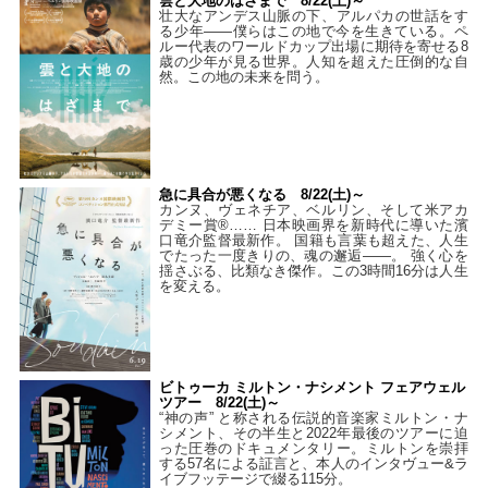
雲と大地のはざまで 8/22(土)～
壮大なアンデス山脈の下、アルパカの世話をす
る少年――僕らはこの地で今を生きている。ペ
ルー代表のワールドカップ出場に期待を寄せる8
歳の少年が見る世界。人知を超えた圧倒的な自
然。この地の未来を問う。
急に具合が悪くなる 8/22(土)～
カンヌ、ヴェネチア、ベルリン、そして米アカ
デミー賞®…… 日本映画界を新時代に導いた濱
口竜介監督最新作。 国籍も言葉も超えた、人生
でたった一度きりの、魂の邂逅――。 強く心を
揺さぶる、比類なき傑作。この3時間16分は人生
を変える。
ビトゥーカ ミルトン・ナシメント フェアウェル
ツアー 8/22(土)～
“神の声” と称される伝説的音楽家ミルトン・ナ
シメント、その半生と2022年最後のツアーに迫
った圧巻のドキュメンタリー。ミルトンを崇拝
する57名による証言と、本人のインタヴュー&ラ
イブフッテージで綴る115分。