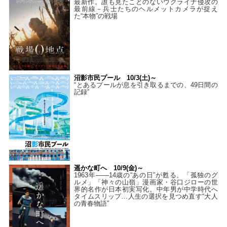
最新作。誰も見たことのないウクライナ侵攻の
最前線－兵士たちのヘルメットカメラが捉え
た“本物”の戦場
沼影市民プール 10/3(土)～
“とあるプールが息を引き取るまでの、49日間の
記録”
遥かな町へ 10/9(金)～
1963年――14歳の“あの日”が甦る。「孤独のグ
ルメ」「神々の山嶺」漫画家・谷口ジローの世
界的名作が日本初実写化。中年男が中学時代へ
タイムスリップ…人生の選択を見つめ直す“大人
の青春物語”