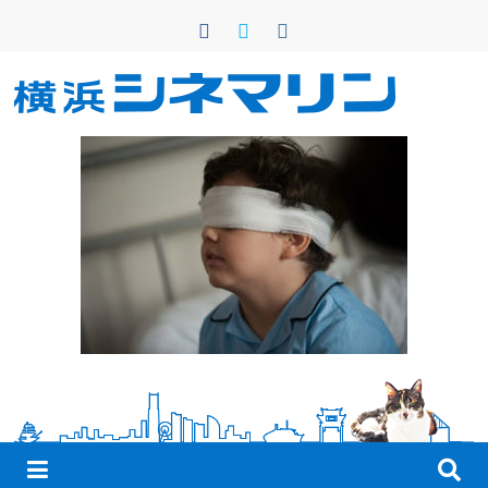
コ
ン
テ
ン
横
ツ
へ
浜
ス
キ
シ
ッ
プ
ネ
マ
リ
ン