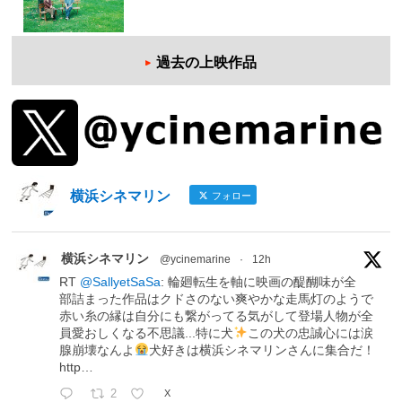
過去の上映作品
横浜シネマリン
フォロー
横浜シネマリン
@ycinemarine
·
12h
RT
@SallyetSaSa
: 輪廻転生を軸に映画の醍醐味が全
部詰まった作品はクドさのない爽やかな走馬灯のようで
赤い糸の縁は自分にも繋がってる気がして登場人物が全
員愛おしくなる不思議...特に犬
この犬の忠誠心には涙
腺崩壊なんよ
犬好きは横浜シネマリンさんに集合だ！
http…
2
X