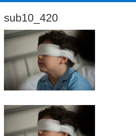
観
sub10_420
た
い
映
画
は
こ
の
街
で