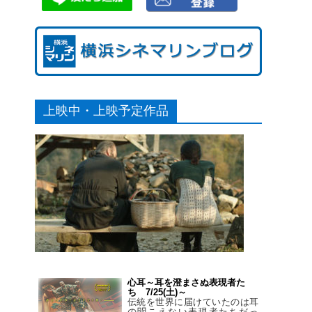
上映中・上映予定作品
心耳～耳を澄まさぬ表現者た
ち 7/25(土)～
伝統を世界に届けていたのは耳
の聞こえない表現者たちだっ