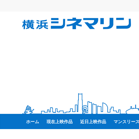
コ
ン
テ
横
ン
ツ
へ
浜
ス
キ
シ
ッ
プ
ネ
マ
リ
ホーム
現在上映作品
近日上映作品
マンスリー
ン