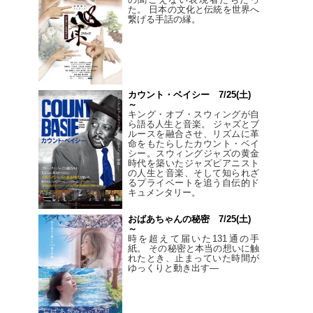
た。 日本の文化と伝統を世界へ
繋げる手話の縁。
カウント・ベイシー 7/25(土)
～
キング・オブ・スウィングが自
ら語る人生と音楽。 ジャズとブ
ルースを融合させ、リズムに革
命をもたらしたカウント・ベイ
シー。スウィングジャズの黄金
時代を築いたジャズピアニスト
の人生と音楽、そして知られざ
るプライベートを追う自伝的ド
キュメンタリー。
おばあちゃんの秘密 7/25(土)
～
時を超えて届いた131通の手
紙。 その秘密と本当の想いに触
れたとき、止まっていた時間が
ゆっくりと動き出す―