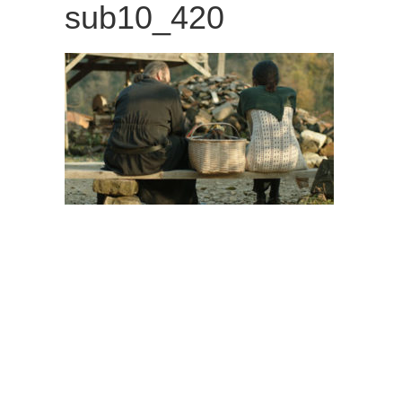
sub10_420
観
た
い
映
画
は
こ
の
街
で