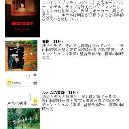
ロンドン・ノッティングヒルにあるポートベロ
ー・ホテル。ライブを終えたバンドマンたち、
おちぶれた伯爵夫人、夜通しポーカーに興じる
男たち…。ホテルは幽霊が彷徨うような境界的
な空間へと化していく。
春樹 11月～
挫折の先で、それでも時間は流れていく—— 釜
山国際映画祭と東京国際映画祭で3冠受賞。 チ
ャン・リュル（張律）監督最新2作、待望の同時
公開。
ルオムの黄昏 11月～
消えた恋人の痕跡と、探すほど遠ざかる道——
釜山国際映画祭と東京国際映画祭で3冠受賞。
チャン・リュル（張律）監督最新2作、待望の同
時公開。