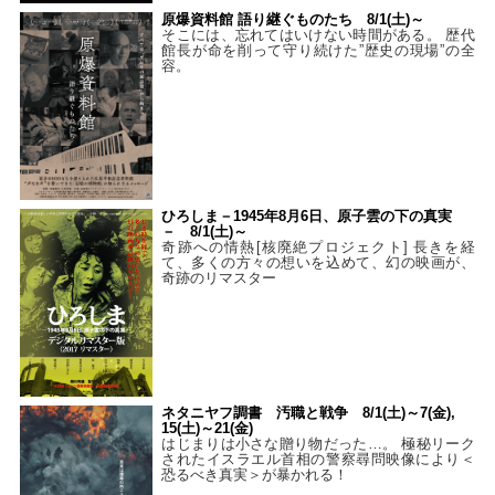
原爆資料館 語り継ぐものたち 8/1(土)～
そこには、忘れてはいけない時間がある。 歴代
館長が命を削って守り続けた”歴史の現場”の全
容。
ひろしま－1945年8月6日、原子雲の下の真実
－ 8/1(土)～
奇跡への情熱[核廃絶プロジェクト] 長きを経
て、多くの方々の想いを込めて、幻の映画が、
奇跡のリマスター
ネタニヤフ調書 汚職と戦争 8/1(土)～7(金),
15(土)～21(金)
はじまりは小さな贈り物だった…。 極秘リーク
されたイスラエル首相の警察尋問映像により＜
恐るべき真実＞が暴かれる！