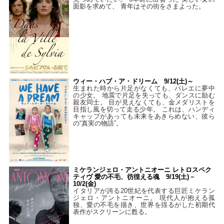
面影を求めて、 青年はその街をさまよった。
ウィー・ハブ・ア・ドリーム 9/12(土)～
生まれた時から片足がなくても、バレエに夢中
の少女。 地震で片足を失っても、ダンスに励む
親友同士。 目が見えなくても、金メダリストを
目指し風を切って走る少年。 これは、ハンディ
キャップがあっても未来をあきらめない、彼ら
の“真実の物語”。
ミケランジェロ・アントニオーニ レトロスペク
ティヴ 愛の不毛、彷徨える魂 9/19(土)－
10/2(金)
イタリアが誇る20世紀を代表する巨匠ミケラン
ジェロ・アントニオーニ。 現代人が抱える孤
独、愛の不毛を描き、世界を揺るがした初期代
表作がスクリーンに甦る。