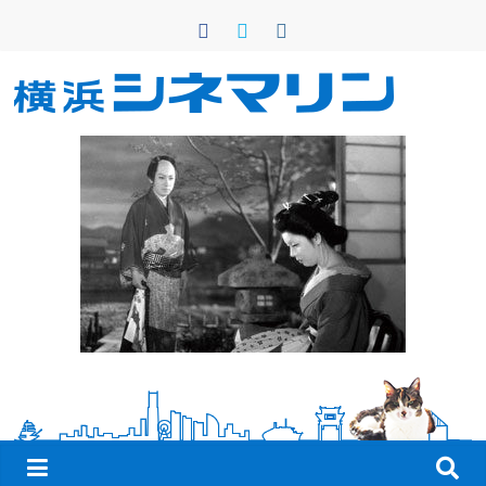
コ
ン
テ
ン
横
ツ
へ
浜
ス
キ
シ
ッ
プ
ネ
マ
リ
ン