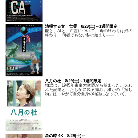
清掃する女 亡霊 8/29(土)～1週間限定
能と、AIと、亡霊について。 母の終わりは娘の
終わり、 何者でもない私の始まり――
八月の杜 8/29(土)～1週間限定
物語は、1945年東京大空襲から始まった。失わ
れた記憶と、たしかに残る痛み。誰かの「探し
物」は、やがて自分自身の物語になっていく。
星の時 4K 8/29(土)～