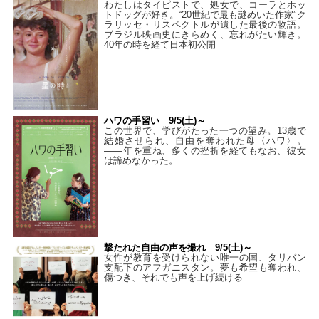
わたしはタイピストで、処⼥で、コーラとホッ
トドッグが好き。“20世紀で最も謎めいた作家”ク
ラリッセ・リスペクトルが遺した最後の物語。
ブラジル映画史にきらめく、忘れがたい輝き。
40年の時を経て⽇本初公開
ハワの手習い 9/5(土)～
この世界で、学びがたった一つの望み。13歳で
結婚させられ、自由を奪われた母〈ハワ〉。
——年を重ね、多くの挫折を経てもなお、彼女
は諦めなかった。
撃たれた自由の声を撮れ 9/5(土)～
女性が教育を受けられない唯一の国、タリバン
支配下のアフガニスタン。夢も希望も奪われ、
傷つき、それでも声を上げ続ける——