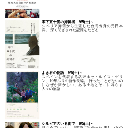
零下五十度の抑留者 9/5(土)～
シベリア抑留から生還した台湾出身の元日本
兵。 深く閉ざされた記憶をたどる—
よき谷の物語 9/5(土)～
スペインを代表する名匠ホセ・ルイス・ゲリ
ン、10年ぶりの新作長編。 行ったことがないの
になぜか懐かしい、ある土地とそこに暮らす
人々の物語――
シルビアのいる街で 9/5(土)～
見つめていたい。 6年前に出会った 美しい女の