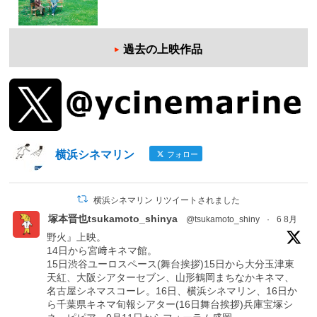
過去の上映作品
横浜シネマリン
フォロー
横浜シネマリン リツイートされました
塚本晋也tsukamoto_shinya
@tsukamoto_shiny
·
6 8月
野火』上映。
14日から宮﨑キネマ館。
15日渋谷ユーロスペース(舞台挨拶)15日から大分玉津東
天紅、大阪シアターセブン、山形鶴岡まちなかキネマ、
名古屋シネマスコーレ。16日、横浜シネマリン、16日か
ら千葉県キネマ旬報シアター(16日舞台挨拶)兵庫宝塚シ