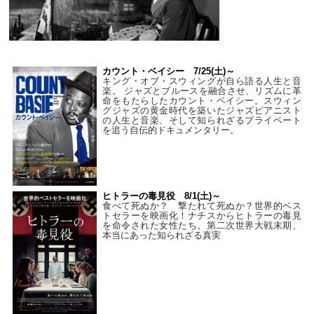
カウント・ベイシー 7/25(土)～
キング・オブ・スウィングが自ら語る人生と音
楽。 ジャズとブルースを融合させ、リズムに革
命をもたらしたカウント・ベイシー。スウィン
グジャズの黄金時代を築いたジャズピアニスト
の人生と音楽、そして知られざるプライベート
を追う自伝的ドキュメンタリー。
ヒトラーの毒見役 8/1(土)～
食べて死ぬか？ 撃たれて死ぬか？世界的ベス
トセラーを映画化！ナチスからヒトラーの毒見
を命令された女性たち。第二次世界大戦末期、
本当にあった知られざる真実