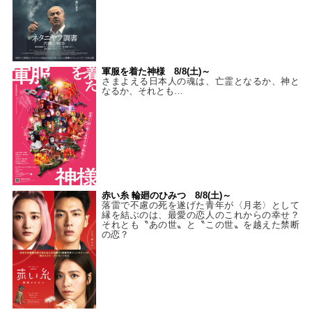
軍服を着た神様 8/8(土)～
さまよえる日本人の魂は、亡霊となるか、神と
なるか、それとも…
赤い糸 輪廻のひみつ 8/8(土)～
落雷で不慮の死を遂げた青年が〈月老〉として
縁を結ぶのは、最愛の恋人のこれからの幸せ？
それとも〝あの世〟と〝この世〟を越えた禁断
の恋？