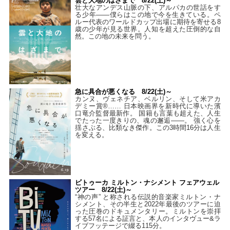
雲と大地のはざまで 8/22(土)～
壮大なアンデス山脈の下、アルパカの世話をす
る少年――僕らはこの地で今を生きている。ペ
ルー代表のワールドカップ出場に期待を寄せる8
歳の少年が見る世界。人知を超えた圧倒的な自
然。この地の未来を問う。
急に具合が悪くなる 8/22(土)～
カンヌ、ヴェネチア、ベルリン、そして米アカ
デミー賞®…… 日本映画界を新時代に導いた濱
口竜介監督最新作。 国籍も言葉も超えた、人生
でたった一度きりの、魂の邂逅――。 強く心を
揺さぶる、比類なき傑作。この3時間16分は人生
を変える。
ビトゥーカ ミルトン・ナシメント フェアウェル
ツアー 8/22(土)～
“神の声” と称される伝説的音楽家ミルトン・ナ
シメント、その半生と2022年最後のツアーに迫
った圧巻のドキュメンタリー。ミルトンを崇拝
する57名による証言と、本人のインタヴュー&ラ
イブフッテージで綴る115分。