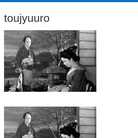
観
toujyuuro
た
い
映
画
は
こ
の
街
で