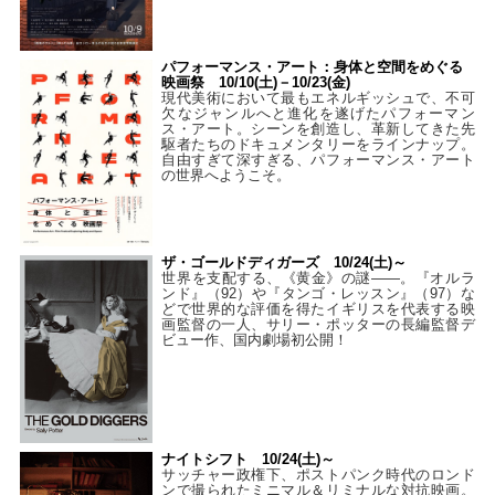
パフォーマンス・アート：身体と空間をめぐる
映画祭 10/10(土)－10/23(金)
現代美術において最もエネルギッシュで、不可
欠なジャンルへと進化を遂げたパフォーマン
ス・アート。シーンを創造し、革新してきた先
駆者たちのドキュメンタリーをラインナップ。
自由すぎて深すぎる、パフォーマンス・アート
の世界へようこそ。
ザ・ゴールドディガーズ 10/24(土)～
世界を支配する、《黄金》の謎――。『オルラ
ンド』（92）や『タンゴ・レッスン』（97）な
どで世界的な評価を得たイギリスを代表する映
画監督の一人、サリー・ポッターの長編監督デ
ビュー作、国内劇場初公開！
ナイトシフト 10/24(土)～
サッチャー政権下、ポストパンク時代のロンド
ンで撮られたミニマル＆リミナルな対抗映画。