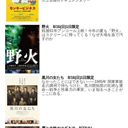
さぶる傑作ドキュメンタリー
野火 8/16(日)1日限定
戦後81年アンコール上映！今年の夏も『野火』
はスクリーンに帰ってくる！なぜ大地を血で汚
すのか
黒川の女たち 8/16(日)1日限定
なかったことにはできない——1945年 関東軍敗
走の満州で待ちうけた、黒川開拓団の壮絶な運
命―戦争と性暴力の事実、いま知るべきことが
ここに在る。