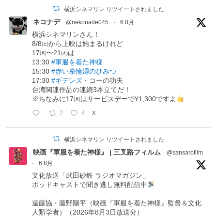
横浜シネマリン リツイートされました
ネコナデ
@nekonade045
·
6 8月
横浜シネマリンさん！
8/8㈯から上映は始まるけれど
17㈪〜21㈭は
13:30
#軍服を着た神様
15:30
#赤い糸輪廻のひみつ
17:30
#ギデンズ
・コーの功夫
台湾関連作品の連続3本立てだ！
※ちなみに17㈪はサービスデーで¥1,300ですよ
2
4
X
横浜シネマリン リツイートされました
映画『軍服を着た神様』 | 三叉路フィルム
@sansarofilm
·
6 8月
文化放送「武田砂鉄 ラジオマガジン」
ポッドキャストで聞き逃し無料配信中
遠藤協・藤野陽平（映画『軍服を着た神様』監督＆文化
人類学者）（2026年8月3日放送分）