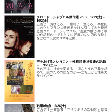
クロード・シャブロル傑作選 vol.2 9/19(土)－
10/2(金)
正義よ おびえろ。 悪徳よ 燃えろ。 半世紀
にわたりフランス映画界をけん引してきた映画
監督クロード・シャブロル。“悪意の眼”が輝く彼
の作品群の中でもとくに容赦のない強烈な魅力
をはなつ伝説の３本を公開。
声をあげるということ－性犯罪 刑法改正の記録
－ 9/26(土)～
その声は、社会を変える──ほんとうの正義を求
めて。誰のための法なのか──立ち上がる性暴力
サバイバー
戦場0地点 9/26(土)～
アカデミー賞受賞『マリウポリの20日間』監督