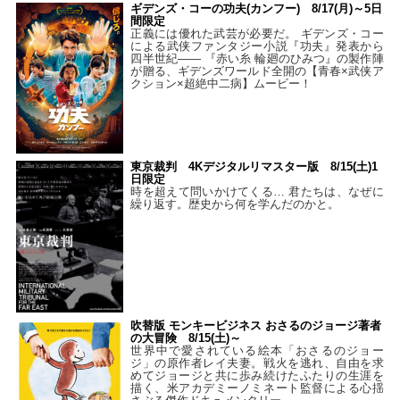
ギデンズ・コーの功夫(カンフー) 8/17(月)～5日
間限定
正義には優れた武芸が必要だ。 ギデンズ・コー
による武侠ファンタジー小説『功夫』発表から
四半世紀―― 『赤い糸 輪廻のひみつ』の製作陣
が贈る、ギデンズワールド全開の【青春×武侠ア
クション×超絶中二病】ムービー！
東京裁判 4Kデジタルリマスター版 8/15(土)1
日限定
時を超えて問いかけてくる… 君たちは、なぜに
繰り返す。歴史から何を学んだのかと。
吹替版 モンキービジネス おさるのジョージ著者
の大冒険 8/15(土)～
世界中で愛されている絵本「おさるのジョー
ジ」の原作者レイ夫妻。戦火を逃れ、自由を求
めてジョージと共に歩み続けたふたりの生涯を
描く、米アカデミーノミネート監督による心揺