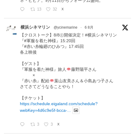
ネ・ピピア。9月11日からフォーラム盛岡。
13
32
X
横浜シネマリン
@ycinemarine
·
6 8月
【クロストーク】8/8㊏開催決定！#横浜シネマリン
『#軍服を着た神様』15:20回
『#赤い糸輪廻のひみつ』17:45回
各上映後
【ゲスト】
『軍服を着た神様』旅人
藤野陽平さん
×
『赤い糸』配給
葉山友美さん＆小島あつ子さん
さてさてどうなることやら！
【チケット】
https://schedule.eigaland.com/schedule?
webKey=4d6c9e5f-bcca-...
3
3
X