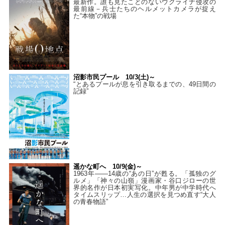
最新作。誰も見たことのないウクライナ侵攻の
最前線－兵士たちのヘルメットカメラが捉え
た“本物”の戦場
沼影市民プール 10/3(土)～
“とあるプールが息を引き取るまでの、49日間の
記録”
遥かな町へ 10/9(金)～
1963年――14歳の“あの日”が甦る。「孤独のグ
ルメ」「神々の山嶺」漫画家・谷口ジローの世
界的名作が日本初実写化。中年男が中学時代へ
タイムスリップ…人生の選択を見つめ直す“大人
の青春物語”