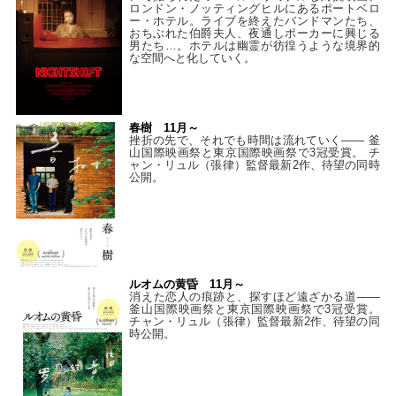
ロンドン・ノッティングヒルにあるポートベロ
ー・ホテル。ライブを終えたバンドマンたち、
おちぶれた伯爵夫人、夜通しポーカーに興じる
男たち…。ホテルは幽霊が彷徨うような境界的
な空間へと化していく。
春樹 11月～
挫折の先で、それでも時間は流れていく—— 釜
山国際映画祭と東京国際映画祭で3冠受賞。 チ
ャン・リュル（張律）監督最新2作、待望の同時
公開。
ルオムの黄昏 11月～
消えた恋人の痕跡と、探すほど遠ざかる道——
釜山国際映画祭と東京国際映画祭で3冠受賞。
チャン・リュル（張律）監督最新2作、待望の同
時公開。