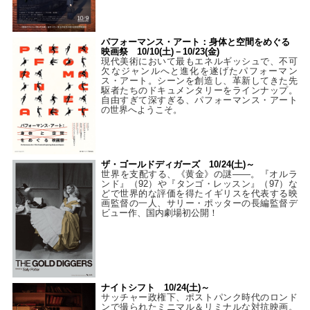
パフォーマンス・アート：身体と空間をめぐる
映画祭 10/10(土)－10/23(金)
現代美術において最もエネルギッシュで、不可
欠なジャンルへと進化を遂げたパフォーマン
ス・アート。シーンを創造し、革新してきた先
駆者たちのドキュメンタリーをラインナップ。
自由すぎて深すぎる、パフォーマンス・アート
の世界へようこそ。
ザ・ゴールドディガーズ 10/24(土)～
世界を支配する、《黄金》の謎――。『オルラ
ンド』（92）や『タンゴ・レッスン』（97）な
どで世界的な評価を得たイギリスを代表する映
画監督の一人、サリー・ポッターの長編監督デ
ビュー作、国内劇場初公開！
ナイトシフト 10/24(土)～
サッチャー政権下、ポストパンク時代のロンド
ンで撮られたミニマル＆リミナルな対抗映画。