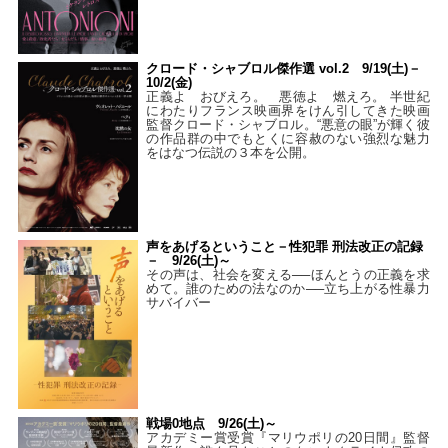
クロード・シャブロル傑作選 vol.2 9/19(土)－
10/2(金)
正義よ おびえろ。 悪徳よ 燃えろ。 半世紀
にわたりフランス映画界をけん引してきた映画
監督クロード・シャブロル。“悪意の眼”が輝く彼
の作品群の中でもとくに容赦のない強烈な魅力
をはなつ伝説の３本を公開。
声をあげるということ－性犯罪 刑法改正の記録
－ 9/26(土)～
その声は、社会を変える──ほんとうの正義を求
めて。誰のための法なのか──立ち上がる性暴力
サバイバー
戦場0地点 9/26(土)～
アカデミー賞受賞『マリウポリの20日間』監督