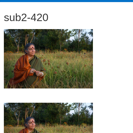
観
sub2-420
た
い
映
画
は
こ
の
街
で