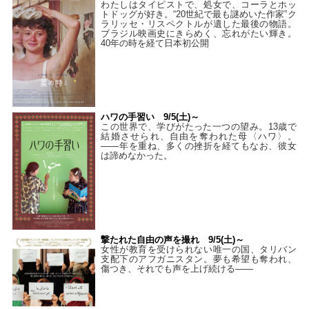
わたしはタイピストで、処⼥で、コーラとホッ
トドッグが好き。“20世紀で最も謎めいた作家”ク
ラリッセ・リスペクトルが遺した最後の物語。
ブラジル映画史にきらめく、忘れがたい輝き。
40年の時を経て⽇本初公開
ハワの手習い 9/5(土)～
この世界で、学びがたった一つの望み。13歳で
結婚させられ、自由を奪われた母〈ハワ〉。
——年を重ね、多くの挫折を経てもなお、彼女
は諦めなかった。
撃たれた自由の声を撮れ 9/5(土)～
女性が教育を受けられない唯一の国、タリバン
支配下のアフガニスタン。夢も希望も奪われ、
傷つき、それでも声を上げ続ける——