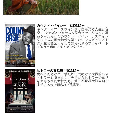
カウント・ベイシー 7/25(土)～
キング・オブ・スウィングが自ら語る人生と音
楽。 ジャズとブルースを融合させ、リズムに革
命をもたらしたカウント・ベイシー。スウィン
グジャズの黄金時代を築いたジャズピアニスト
の人生と音楽、そして知られざるプライベート
を追う自伝的ドキュメンタリー。
ヒトラーの毒見役 8/1(土)～
食べて死ぬか？ 撃たれて死ぬか？世界的ベス
トセラーを映画化！ナチスからヒトラーの毒見
を命令された女性たち。第二次世界大戦末期、
本当にあった知られざる真実