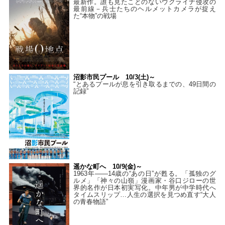
最新作。誰も見たことのないウクライナ侵攻の
最前線－兵士たちのヘルメットカメラが捉え
た“本物”の戦場
沼影市民プール 10/3(土)～
“とあるプールが息を引き取るまでの、49日間の
記録”
遥かな町へ 10/9(金)～
1963年――14歳の“あの日”が甦る。「孤独のグ
ルメ」「神々の山嶺」漫画家・谷口ジローの世
界的名作が日本初実写化。中年男が中学時代へ
タイムスリップ…人生の選択を見つめ直す“大人
の青春物語”