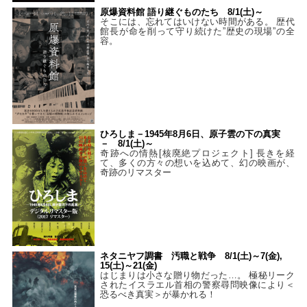
原爆資料館 語り継ぐものたち 8/1(土)～
そこには、忘れてはいけない時間がある。 歴代
館長が命を削って守り続けた”歴史の現場”の全
容。
ひろしま－1945年8月6日、原子雲の下の真実
－ 8/1(土)～
奇跡への情熱[核廃絶プロジェクト] 長きを経
て、多くの方々の想いを込めて、幻の映画が、
奇跡のリマスター
ネタニヤフ調書 汚職と戦争 8/1(土)～7(金),
15(土)～21(金)
はじまりは小さな贈り物だった…。 極秘リーク
されたイスラエル首相の警察尋問映像により＜
恐るべき真実＞が暴かれる！