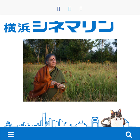
コ
ン
テ
ン
横
ツ
へ
浜
ス
キ
シ
ッ
プ
ネ
マ
リ
ン