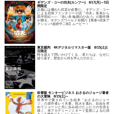
ギデンズ・コーの功夫(カンフー) 8/17(月)～5日
間限定
正義には優れた武芸が必要だ。 ギデンズ・コー
による武侠ファンタジー小説『功夫』発表から
四半世紀―― 『赤い糸 輪廻のひみつ』の製作陣
が贈る、ギデンズワールド全開の【青春×武侠ア
クション×超絶中二病】ムービー！
東京裁判 4Kデジタルリマスター版 8/15(土)1
日限定
時を超えて問いかけてくる… 君たちは、なぜに
繰り返す。歴史から何を学んだのかと。
吹替版 モンキービジネス おさるのジョージ著者
の大冒険 8/15(土)～
世界中で愛されている絵本「おさるのジョー
ジ」の原作者レイ夫妻。戦火を逃れ、自由を求
めてジョージと共に歩み続けたふたりの生涯を
描く、米アカデミーノミネート監督による心揺