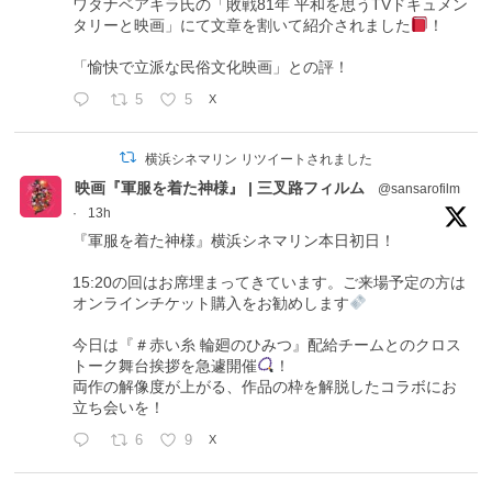
ワタナベアキラ氏の「敗戦81年 平和を思うTVドキュメン
タリーと映画」にて文章を割いて紹介されました
！
「愉快で立派な民俗文化映画」との評！
5
5
X
横浜シネマリン リツイートされました
映画『軍服を着た神様』 | 三叉路フィルム
@sansarofilm
·
13h
『軍服を着た神様』横浜シネマリン本日初日！
15:20の回はお席埋まってきています。ご来場予定の方は
オンラインチケット購入をお勧めします
今日は『＃赤い糸 輪廻のひみつ』配給チームとのクロス
トーク舞台挨拶を急遽開催
！
両作の解像度が上がる、作品の枠を解脱したコラボにお
立ち会いを！
6
9
X