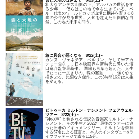
雲と大地のはざまで 8/22(土)～
壮大なアンデス山脈の下、アルパカの世話をす
る少年――僕らはこの地で今を生きている。ペ
ルー代表のワールドカップ出場に期待を寄せる8
歳の少年が見る世界。人知を超えた圧倒的な自
然。この地の未来を問う。
急に具合が悪くなる 8/22(土)～
カンヌ、ヴェネチア、ベルリン、そして米アカ
デミー賞®…… 日本映画界を新時代に導いた濱
口竜介監督最新作。 国籍も言葉も超えた、人生
でたった一度きりの、魂の邂逅――。 強く心を
揺さぶる、比類なき傑作。この3時間16分は人生
を変える。
ビトゥーカ ミルトン・ナシメント フェアウェル
ツアー 8/22(土)～
“神の声” と称される伝説的音楽家ミルトン・ナ
シメント、その半生と2022年最後のツアーに迫
った圧巻のドキュメンタリー。ミルトンを崇拝
する57名による証言と、本人のインタヴュー&ラ
イブフッテージで綴る115分。