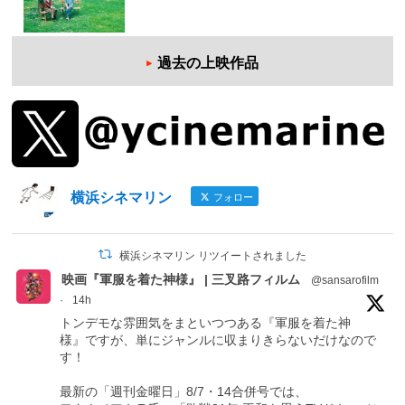
過去の上映作品
横浜シネマリン
フォロー
横浜シネマリン リツイートされました
映画『軍服を着た神様』 | 三叉路フィルム
@sansarofilm
·
14h
トンデモな雰囲気をまといつつある『軍服を着た神
様』ですが、単にジャンルに収まりきらないだけなので
す！
最新の「週刊金曜日」8/7・14合併号では、