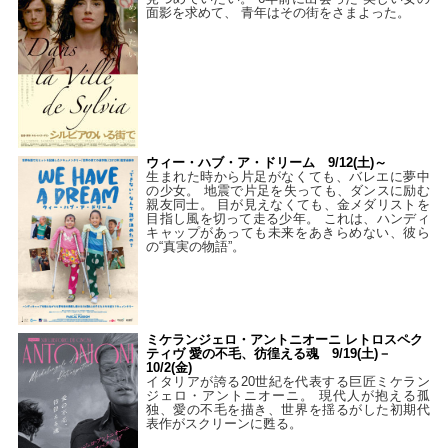
面影を求めて、 青年はその街をさまよった。
ウィー・ハブ・ア・ドリーム 9/12(土)～
生まれた時から片足がなくても、バレエに夢中
の少女。 地震で片足を失っても、ダンスに励む
親友同士。 目が見えなくても、金メダリストを
目指し風を切って走る少年。 これは、ハンディ
キャップがあっても未来をあきらめない、彼ら
の“真実の物語”。
ミケランジェロ・アントニオーニ レトロスペク
ティヴ 愛の不毛、彷徨える魂 9/19(土)－
10/2(金)
イタリアが誇る20世紀を代表する巨匠ミケラン
ジェロ・アントニオーニ。 現代人が抱える孤
独、愛の不毛を描き、世界を揺るがした初期代
表作がスクリーンに甦る。