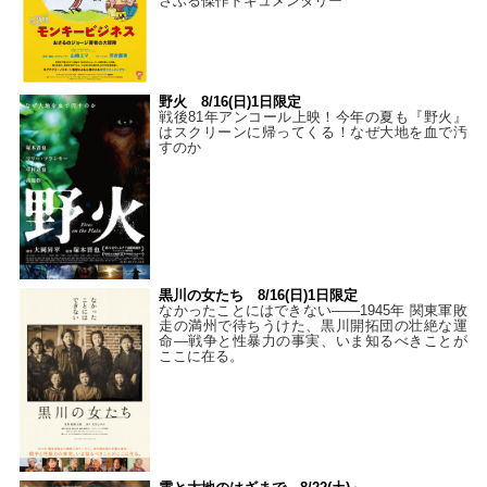
さぶる傑作ドキュメンタリー
野火 8/16(日)1日限定
戦後81年アンコール上映！今年の夏も『野火』
はスクリーンに帰ってくる！なぜ大地を血で汚
すのか
黒川の女たち 8/16(日)1日限定
なかったことにはできない——1945年 関東軍敗
走の満州で待ちうけた、黒川開拓団の壮絶な運
命―戦争と性暴力の事実、いま知るべきことが
ここに在る。