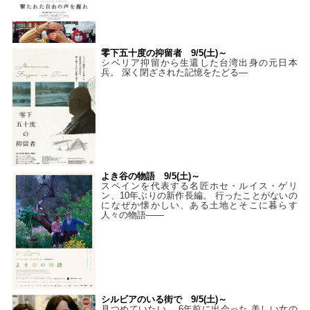
零下五十度の抑留者 9/5(土)～
シベリア抑留から生還した台湾出身の元日本
兵。 深く閉ざされた記憶をたどる—
よき谷の物語 9/5(土)～
スペインを代表する名匠ホセ・ルイス・ゲリ
ン、10年ぶりの新作長編。 行ったことがないの
になぜか懐かしい、ある土地とそこに暮らす
人々の物語――
シルビアのいる街で 9/5(土)～
見つめていたい。 6年前に出会った 美しい女の