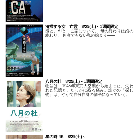
清掃する女 亡霊 8/29(土)～1週間限定
能と、AIと、亡霊について。 母の終わりは娘の
終わり、 何者でもない私の始まり――
八月の杜 8/29(土)～1週間限定
物語は、1945年東京大空襲から始まった。失わ
れた記憶と、たしかに残る痛み。誰かの「探し
物」は、やがて自分自身の物語になっていく。
星の時 4K 8/29(土)～