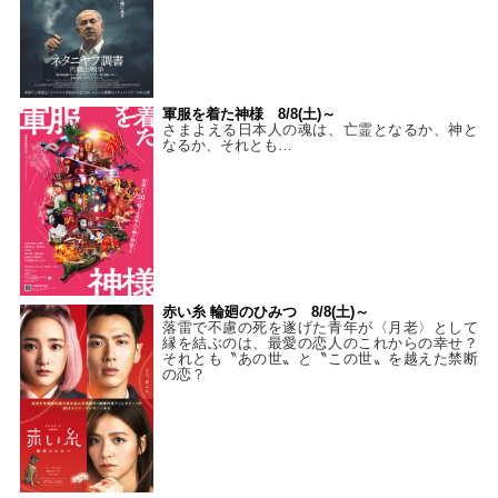
軍服を着た神様 8/8(土)～
さまよえる日本人の魂は、亡霊となるか、神と
なるか、それとも…
赤い糸 輪廻のひみつ 8/8(土)～
落雷で不慮の死を遂げた青年が〈月老〉として
縁を結ぶのは、最愛の恋人のこれからの幸せ？
それとも〝あの世〟と〝この世〟を越えた禁断
の恋？