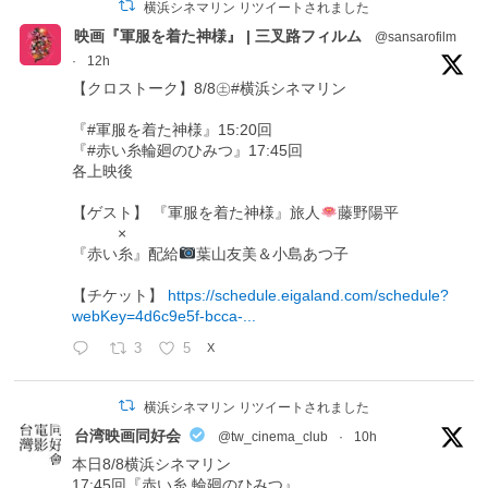
横浜シネマリン リツイートされました
映画『軍服を着た神様』 | 三叉路フィルム
@sansarofilm
·
12h
【クロストーク】8/8㊏#横浜シネマリン
『#軍服を着た神様』15:20回
『#赤い糸輪廻のひみつ』17:45回
各上映後
【ゲスト】 『軍服を着た神様』旅人
藤野陽平
×
『赤い糸』配給
葉山友美＆小島あつ子
【チケット】
https://schedule.eigaland.com/schedule?
webKey=4d6c9e5f-bcca-...
3
5
X
横浜シネマリン リツイートされました
台湾映画同好会
@tw_cinema_club
·
10h
本日8/8横浜シネマリン
17:45回『赤い糸 輪廻のひみつ』