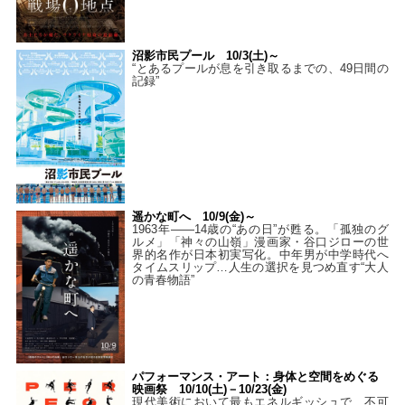
沼影市民プール 10/3(土)～
“とあるプールが息を引き取るまでの、49日間の
記録”
遥かな町へ 10/9(金)～
1963年――14歳の“あの日”が甦る。「孤独のグ
ルメ」「神々の山嶺」漫画家・谷口ジローの世
界的名作が日本初実写化。中年男が中学時代へ
タイムスリップ…人生の選択を見つめ直す“大人
の青春物語”
パフォーマンス・アート：身体と空間をめぐる
映画祭 10/10(土)－10/23(金)
現代美術において最もエネルギッシュで、不可