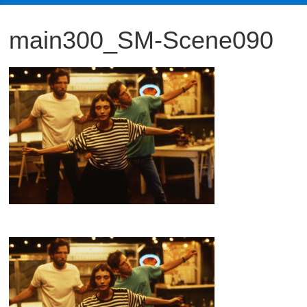
観
main300_SM-Scene090
た
い
映
画
は
こ
の
街
で