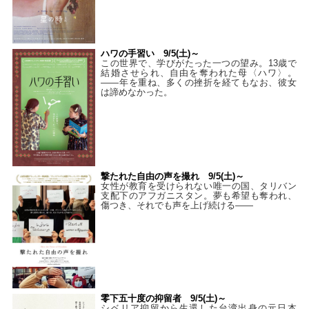
ハワの手習い 9/5(土)～
この世界で、学びがたった一つの望み。13歳で
結婚させられ、自由を奪われた母〈ハワ〉。
——年を重ね、多くの挫折を経てもなお、彼女
は諦めなかった。
撃たれた自由の声を撮れ 9/5(土)～
女性が教育を受けられない唯一の国、タリバン
支配下のアフガニスタン。夢も希望も奪われ、
傷つき、それでも声を上げ続ける——
零下五十度の抑留者 9/5(土)～
シベリア抑留から生還した台湾出身の元日本