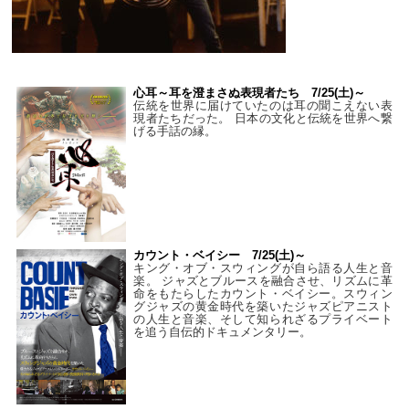
心耳～耳を澄まさぬ表現者たち 7/25(土)～
伝統を世界に届けていたのは耳の聞こえない表
現者たちだった。 日本の文化と伝統を世界へ繋
げる手話の縁。
カウント・ベイシー 7/25(土)～
キング・オブ・スウィングが自ら語る人生と音
楽。 ジャズとブルースを融合させ、リズムに革
命をもたらしたカウント・ベイシー。スウィン
グジャズの黄金時代を築いたジャズピアニスト
の人生と音楽、そして知られざるプライベート
を追う自伝的ドキュメンタリー。