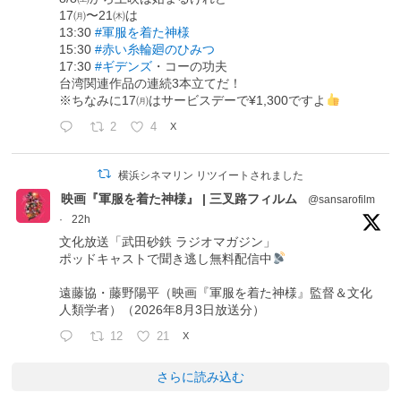
17㈪〜21㈭は
13:30
#軍服を着た神様
15:30
#赤い糸輪廻のひみつ
17:30
#ギデンズ
・コーの功夫
台湾関連作品の連続3本立てだ！
※ちなみに17㈪はサービスデーで¥1,300ですよ
2
4
X
横浜シネマリン リツイートされました
映画『軍服を着た神様』 | 三叉路フィルム
@sansarofilm
·
22h
文化放送「武田砂鉄 ラジオマガジン」
ポッドキャストで聞き逃し無料配信中
遠藤協・藤野陽平（映画『軍服を着た神様』監督＆文化
人類学者）（2026年8月3日放送分）
12
21
X
さらに読み込む