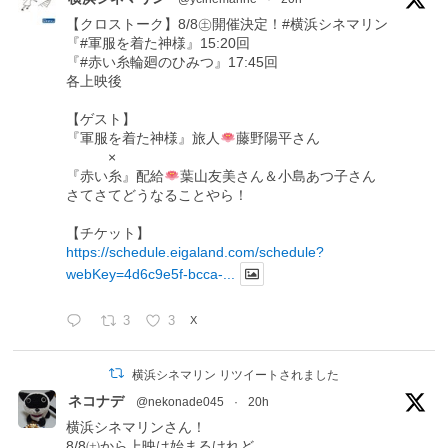
【クロストーク】8/8㊏開催決定！#横浜シネマリン
『#軍服を着た神様』15:20回
『#赤い糸輪廻のひみつ』17:45回
各上映後
【ゲスト】
『軍服を着た神様』旅人
藤野陽平さん
×
『赤い糸』配給
葉山友美さん＆小島あつ子さん
さてさてどうなることやら！
【チケット】
https://schedule.eigaland.com/schedule?
webKey=4d6c9e5f-bcca-...
3
3
X
横浜シネマリン リツイートされました
ネコナデ
@nekonade045
·
20h
横浜シネマリンさん！
8/8㈯から上映は始まるけれど