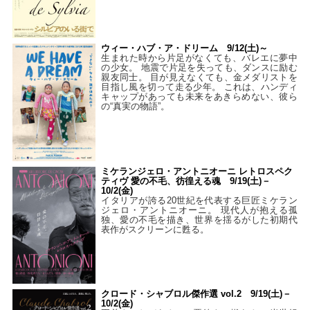
ウィー・ハブ・ア・ドリーム 9/12(土)～
生まれた時から片足がなくても、バレエに夢中
の少女。 地震で片足を失っても、ダンスに励む
親友同士。 目が見えなくても、金メダリストを
目指し風を切って走る少年。 これは、ハンディ
キャップがあっても未来をあきらめない、彼ら
の“真実の物語”。
ミケランジェロ・アントニオーニ レトロスペク
ティヴ 愛の不毛、彷徨える魂 9/19(土)－
10/2(金)
イタリアが誇る20世紀を代表する巨匠ミケラン
ジェロ・アントニオーニ。 現代人が抱える孤
独、愛の不毛を描き、世界を揺るがした初期代
表作がスクリーンに甦る。
クロード・シャブロル傑作選 vol.2 9/19(土)－
10/2(金)