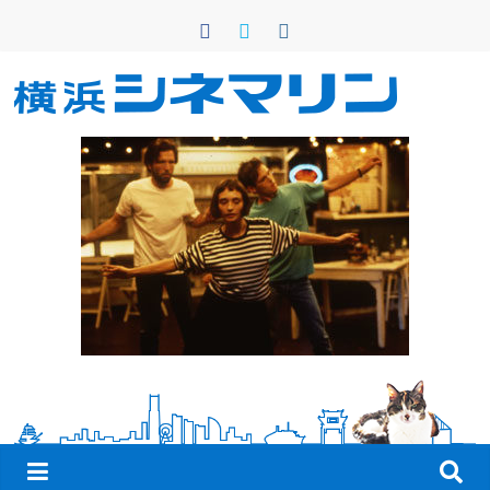
コ
ン
テ
ン
横
ツ
へ
浜
ス
キ
シ
ッ
プ
ネ
マ
リ
ン