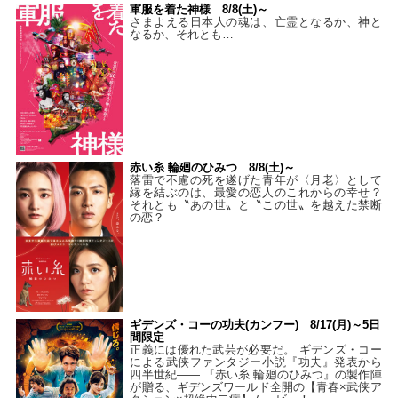
軍服を着た神様 8/8(土)～
さまよえる日本人の魂は、亡霊となるか、神と
なるか、それとも…
赤い糸 輪廻のひみつ 8/8(土)～
落雷で不慮の死を遂げた青年が〈月老〉として
縁を結ぶのは、最愛の恋人のこれからの幸せ？
それとも〝あの世〟と〝この世〟を越えた禁断
の恋？
ギデンズ・コーの功夫(カンフー) 8/17(月)～5日
間限定
正義には優れた武芸が必要だ。 ギデンズ・コー
による武侠ファンタジー小説『功夫』発表から
四半世紀―― 『赤い糸 輪廻のひみつ』の製作陣
が贈る、ギデンズワールド全開の【青春×武侠ア