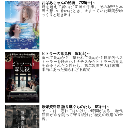
おばあちゃんの秘密 7/25(土)～
時を超えて届いた131通の手紙。 その秘密と本
当の想いに触れたとき、止まっていた時間がゆ
っくりと動き出す―
ヒトラーの毒見役 8/1(土)～
食べて死ぬか？ 撃たれて死ぬか？世界的ベス
トセラーを映画化！ナチスからヒトラーの毒見
を命令された女性たち。第二次世界大戦末期、
本当にあった知られざる真実
原爆資料館 語り継ぐものたち 8/1(土)～
そこには、忘れてはいけない時間がある。 歴代
館長が命を削って守り続けた”歴史の現場”の全
容。