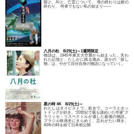
能と、AIと、亡霊について。 母の終わりは娘の
終わり、 何者でもない私の始まり――
八月の杜 8/29(土)～1週間限定
物語は、1945年東京大空襲から始まった。失わ
れた記憶と、たしかに残る痛み。誰かの「探し
物」は、やがて自分自身の物語になっていく。
星の時 4K 8/29(土)～
わたしはタイピストで、処⼥で、コーラとホッ
トドッグが好き。“20世紀で最も謎めいた作家”ク
ラリッセ・リスペクトルが遺した最後の物語。
ブラジル映画史にきらめく、忘れがたい輝き。
40年の時を経て⽇本初公開