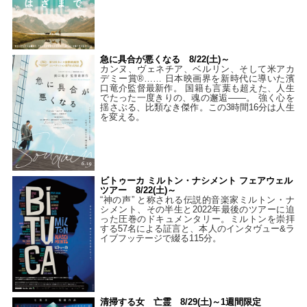
急に具合が悪くなる 8/22(土)～
カンヌ、ヴェネチア、ベルリン、そして米アカ
デミー賞®…… 日本映画界を新時代に導いた濱
口竜介監督最新作。 国籍も言葉も超えた、人生
でたった一度きりの、魂の邂逅――。 強く心を
揺さぶる、比類なき傑作。この3時間16分は人生
を変える。
ビトゥーカ ミルトン・ナシメント フェアウェル
ツアー 8/22(土)～
“神の声” と称される伝説的音楽家ミルトン・ナ
シメント、その半生と2022年最後のツアーに迫
った圧巻のドキュメンタリー。ミルトンを崇拝
する57名による証言と、本人のインタヴュー&ラ
イブフッテージで綴る115分。
清掃する女 亡霊 8/29(土)～1週間限定