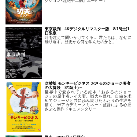
クション×超絶中二病】ムービー！
東京裁判 4Kデジタルリマスター版 8/15(土)1
日限定
時を超えて問いかけてくる… 君たちは、なぜに
繰り返す。歴史から何を学んだのかと。
吹替版 モンキービジネス おさるのジョージ著者
の大冒険 8/15(土)～
世界中で愛されている絵本「おさるのジョー
ジ」の原作者レイ夫妻。戦火を逃れ、自由を求
めてジョージと共に歩み続けたふたりの生涯を
描く、米アカデミーノミネート監督による心揺
さぶる傑作ドキュメンタリー