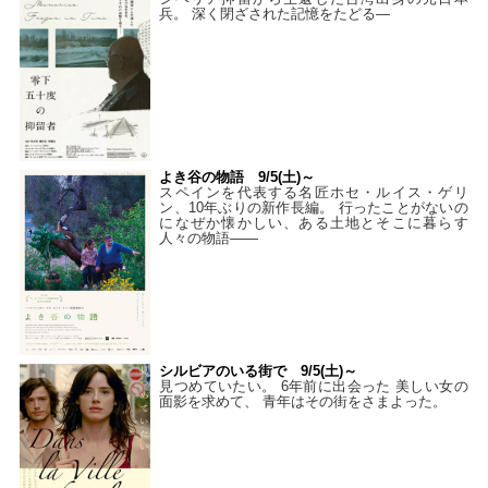
兵。 深く閉ざされた記憶をたどる—
よき谷の物語 9/5(土)～
スペインを代表する名匠ホセ・ルイス・ゲリ
ン、10年ぶりの新作長編。 行ったことがないの
になぜか懐かしい、ある土地とそこに暮らす
人々の物語――
シルビアのいる街で 9/5(土)～
見つめていたい。 6年前に出会った 美しい女の
面影を求めて、 青年はその街をさまよった。