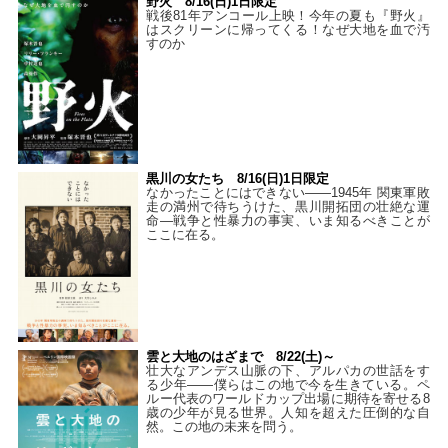
野火 8/16(日)1日限定
戦後81年アンコール上映！今年の夏も『野火』
はスクリーンに帰ってくる！なぜ大地を血で汚
すのか
黒川の女たち 8/16(日)1日限定
なかったことにはできない——1945年 関東軍敗
走の満州で待ちうけた、黒川開拓団の壮絶な運
命―戦争と性暴力の事実、いま知るべきことが
ここに在る。
雲と大地のはざまで 8/22(土)～
壮大なアンデス山脈の下、アルパカの世話をす
る少年――僕らはこの地で今を生きている。ペ
ルー代表のワールドカップ出場に期待を寄せる8
歳の少年が見る世界。人知を超えた圧倒的な自
然。この地の未来を問う。