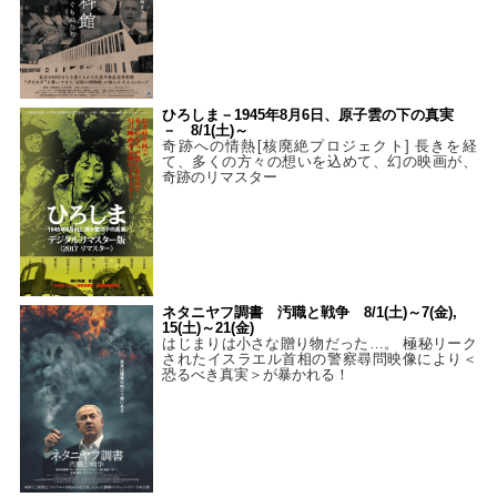
ひろしま－1945年8月6日、原子雲の下の真実
－ 8/1(土)～
奇跡への情熱[核廃絶プロジェクト] 長きを経
て、多くの方々の想いを込めて、幻の映画が、
奇跡のリマスター
ネタニヤフ調書 汚職と戦争 8/1(土)～7(金),
15(土)～21(金)
はじまりは小さな贈り物だった…。 極秘リーク
されたイスラエル首相の警察尋問映像により＜
恐るべき真実＞が暴かれる！