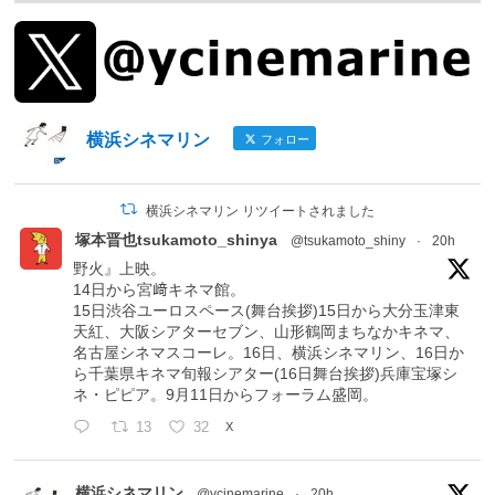
横浜シネマリン
フォロー
横浜シネマリン リツイートされました
塚本晋也tsukamoto_shinya
@tsukamoto_shiny
·
20h
野火』上映。
14日から宮﨑キネマ館。
15日渋谷ユーロスペース(舞台挨拶)15日から大分玉津東
天紅、大阪シアターセブン、山形鶴岡まちなかキネマ、
名古屋シネマスコーレ。16日、横浜シネマリン、16日か
ら千葉県キネマ旬報シアター(16日舞台挨拶)兵庫宝塚シ
ネ・ピピア。9月11日からフォーラム盛岡。
13
32
X
横浜シネマリン
@ycinemarine
·
20h