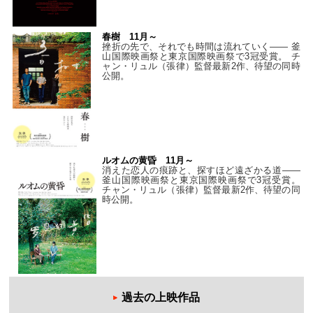
春樹 11月～
挫折の先で、それでも時間は流れていく—— 釜
山国際映画祭と東京国際映画祭で3冠受賞。 チ
ャン・リュル（張律）監督最新2作、待望の同時
公開。
ルオムの黄昏 11月～
消えた恋人の痕跡と、探すほど遠ざかる道——
釜山国際映画祭と東京国際映画祭で3冠受賞。
チャン・リュル（張律）監督最新2作、待望の同
時公開。
過去の上映作品