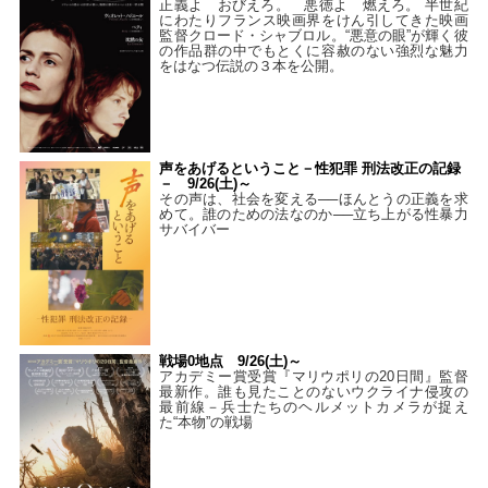
正義よ おびえろ。 悪徳よ 燃えろ。 半世紀
にわたりフランス映画界をけん引してきた映画
監督クロード・シャブロル。“悪意の眼”が輝く彼
の作品群の中でもとくに容赦のない強烈な魅力
をはなつ伝説の３本を公開。
声をあげるということ－性犯罪 刑法改正の記録
－ 9/26(土)～
その声は、社会を変える──ほんとうの正義を求
めて。誰のための法なのか──立ち上がる性暴力
サバイバー
戦場0地点 9/26(土)～
アカデミー賞受賞『マリウポリの20日間』監督
最新作。誰も見たことのないウクライナ侵攻の
最前線－兵士たちのヘルメットカメラが捉え
た“本物”の戦場